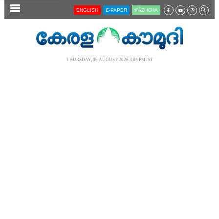
SECTIONS
ENGLISH
E-PAPER
KĀZHCHA
HOME
LATEST
THURSDAY, 06 AUGUST 2026 3.04 PM IST
AUDIO
NOTIFIED NEWS
POLL
KERALA
LOCAL
NEWS 360
CASE DIARY