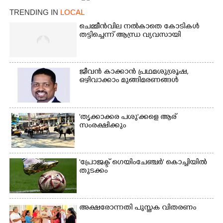
TRENDING IN
LOCAL
×
Share this link
ചെമ്മീൻവില നൽകാതെ കോടികൾ
തട്ടിച്ചെന്ന് ആന്ധ്ര വ്യവസായി
ജീവൻ കാക്കാൻ പ്രഥമശുശ്രൂഷ,
ഒഴിവാക്കാം മുങ്ങിമരണങ്ങൾ
Copy Link
'തൃക്കാക്കര പശു'ക്കളെ ആര്
സംരക്ഷിക്കും
'പ്രോജക്ട് ഗെയിംചേഞ്ചർ' കൊച്ചിയിൽ
തുടക്കം
അക്ഷരോന്നതി പുസ്തക വിതരണം