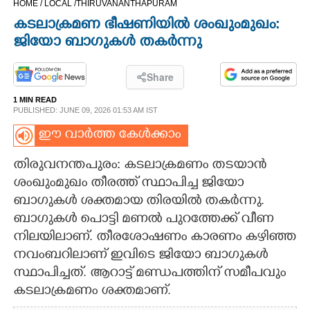
HOME /
LOCAL /
THIRUVANANTHAPURAM
CINEMA
കടലാക്രമണ ഭീഷണിയിൽ ശംഖുംമുഖം:
ജിയോ ബാഗുകൾ തകർന്നു
OPINION
Share
PHOTOS
1 MIN READ
PUBLISHED: JUNE 09, 2026 01:53 AM IST
LIFESTYLE
ഈ വാർത്ത കേൾക്കാം
തിരുവനന്തപുരം: കടലാക്രമണം തടയാൻ
SPIRITUAL
ശംഖുംമുഖം തീരത്ത് സ്ഥാപിച്ച ജിയോ
ബാഗുകൾ ശക്തമായ തിരയിൽ തകർന്നു.
INFO+
ബാഗുകൾ പൊട്ടി മണൽ പുറത്തേക്ക് വീണ
നിലയിലാണ്. തീരശോഷണം കാരണം കഴിഞ്ഞ
നവംബറിലാണ് ഇവിടെ ജിയോ ബാഗുകൾ
ART
സ്ഥാപിച്ചത്. ആറാട്ട് മണ്ഡപത്തിന് സമീപവും
കടലാക്രമണം ശക്തമാണ്.
ASTRO