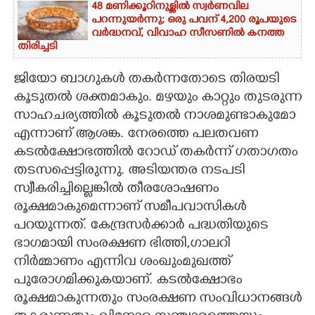
48 മണിക്കൂറിനുള്ളിൽ സ്വർണവില
പറന്നുയർന്നു; ഒരു പവന് 4,200 രൂപയുടെ
CARTOONS
വർദ്ധനവ്, വിവാഹ സീസണിൽ കനത്ത
തിരിച്ചടി
LITERATURE
ജിയോ ബാഗുകൾ തകർന്നതോടെ തിരയടി
കൂടുതൽ ശക്തമാകും. മഴയും കാറ്റും തുടരുന്ന
ZOOM
സാഹചര്യത്തിൽ കൂടുതൽ നാശമുണ്ടാകുമോ
എന്നാണ് ആശങ്ക. നേരത്തെ പലതവണ
CONTACT US
കടൽക്ഷോഭത്തിൽ റോഡ് തകർന്ന് ഗതാഗതം
തടസപ്പെട്ടിരുന്നു. അടിയന്തര നടപടി
സ്വീകരിച്ചില്ലെങ്കിൽ തീരശോഷണം
രൂക്ഷമാകുമെന്നാണ് സമീപവാസികൾ
പറയുന്നത്. കേന്ദ്രസർക്കാർ പദ്ധതിയുടെ
ഭാഗമായി സംരക്ഷണ ഭിത്തി,ഗാലറി
നിർമ്മാണം എന്നിവ ശംഖുംമുഖത്ത്
പുരോഗമിക്കുകയാണ്. കടൽക്ഷോഭം
രൂക്ഷമാകുന്നതും സംരക്ഷണ സംവിധാനങ്ങൾ