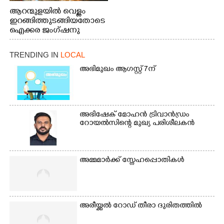
പെട്രോൾ പമ്പിന്
ആറന്മുളയിൽ വെള്ളം
സമീപത്തെ റോ‌ഡ് രണ്ടാം
ഇറങ്ങിത്തുടങ്ങിയതോടെ
തീയതിയിലെ
ഐക്കര ജംഗ്ഷനു
കാഴ്ച.2.വെള്ളം
സമീപം ആറന്മുള
ഇറങ്ങിപ്പോൾ
കിടങ്ങന്നൂർ റോഡിന്
ഇന്നലെത്തെ
TRENDING IN
LOCAL
സമീപം പ്രവർത്തിക്കു
കാഴ്ച.രക്ഷാപ്രവർത്തന
ആറന്മുള തട്ടുകട കഴുകി
അഭിമുഖം ആഗസ്റ്റ് 7ന്
ത്തിന് ഓച്ചിറ അഴിക്കലിൽ
വൃത്തിയാക്കുന്നു.
നിന്ന്എത്തിച്ച ബോട്ടും.
അഭിഷേക് മോഹൻ ട്രിവാൻഡ്രം
റോയൽസിന്റെ മുഖ്യ പരിശീലകൻ
അമ്മമാർക്ക് സ്നേഹപ്പൊതികൾ
അരീയ്ക്കൽ റോഡ് തീരാ ദുരിതത്തിൽ