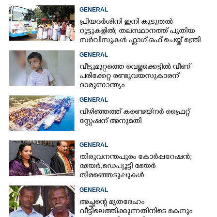
പ്രവർത്തിക്കുന്ന സ്‌ക്വാഡ്
GENERAL
പ്രിയദർശിനി ഇനി കൂടുതൽ
റൂട്ടുകളിൽ; തലസ്ഥാനത്ത് പുതിയ
സർവീസുകൾ ഫ്ലാഗ് ഒഫ് ചെയ്ത് മന്ത്രി
കെ മുരളീധരൻ
GENERAL
വീട്ടുമുറ്റത്തെ വെള്ളക്കെട്ടിൽ വീണ്
പരിക്കേറ്റ രണ്ടുവയസുകാരന്
ദാരുണാന്ത്യം
GENERAL
വിഴിഞ്ഞത്ത് കണ്ടെയ്നർ ഫ്രൈറ്റ്
സ്റ്റേഷന് അനുമതി
GENERAL
തിരുവനന്തപുരം കോർപ്പറേഷൻ;
മേയർ, ഡെപ്യൂട്ടി മേയർ
തിരഞ്ഞെടുപ്പുകൾ
റദ്ദാക്കണമെന്നാവശ്യപ്പെട്ട് സിപിഎം
GENERAL
അച്ഛന്റെ മൃതദേഹം
വീട്ടിലെത്തിക്കുന്നതിനിടെ മകനും