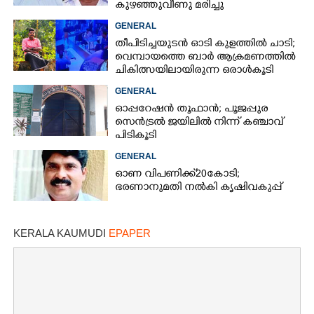
കുഴഞ്ഞുവീണു മരിച്ചു
GENERAL
തീപിടിച്ചയുടൻ ഓടി കുളത്തിൽ ചാടി;
വെമ്പായത്തെ ബാർ ആക്രമണത്തിൽ
ചികിത്സയിലായിരുന്ന ഒരാൾകൂടി
മരിച്ചു
GENERAL
ഓപ്പറേഷൻ തൂഫാൻ; പൂജപ്പുര
സെൻട്രൽ ജയിലിൽ നിന്ന് കഞ്ചാവ്
പിടികൂടി
GENERAL
ഓണ വിപണിക്ക് 20കോടി;
ഭരണാനുമതി നൽകി കൃഷിവകുപ്പ്
KERALA KAUMUDI
EPAPER