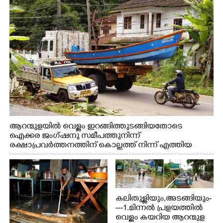
ആറന്മുളയിൽ വെള്ളം ഇറങ്ങിത്തുടങ്ങിയതോടെ
ഐക്കര ജംഗ്ഷനു സമീപത്തുനിന്ന്
രക്ഷാപ്രവർത്തനത്തിന് കൊല്ലത്ത് നിന്ന് എത്തിയ
ബോട്ടുകൾ തിരികെക്കൊണ്ടുപോകുന്നു.
കലിതുള്ളിയും,അടങ്ങിയും-
---1.മിന്നൽ പ്രളയത്തിൽ
വെള്ളം കയറിയ ആറന്മുള