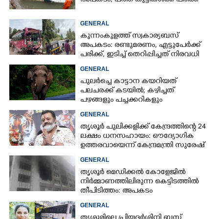
അപകടം; പത്ത് കുട്ടികൾക്ക് പരിക്ക്
GENERAL
കുന്നംകുളത്ത് സ്വകാര്യബസ്
അപകടം: രണ്ടുമരണം, എട്ടുപേർക്ക്
പരിക്ക്, ഇടിച്ച് തെറിപ്പിച്ചത് നിരവധി
വാഹനങ്ങളെ
GENERAL
പുലർച്ചെ കാട്ടാന കയറിയത്
പലചരക്ക് കടയിൽ; കഴിച്ചത്
പഴങ്ങളും പച്ചക്കറികളും
GENERAL
തൃശൂർ പുലിക്കളിക്ക് കേന്ദ്രത്തിന്റെ 24
ലക്ഷം ധനസഹായം: ഔദ്യോഗിക
ഉത്തരവായെന്ന് കേന്ദ്രമന്ത്രി സുരേഷ്
ഗോപി
GENERAL
തൃശൂർ മെഡിക്കൽ കോളേജിൽ
നിർമ്മാണത്തിലിരുന്ന കെട്ടിടത്തിൽ
തീപിടിത്തം: അപകടം
മൂന്നാംനിലയിൽ
GENERAL
തൃശൂരിലെ പ്രിയദർശിനി ബസ്