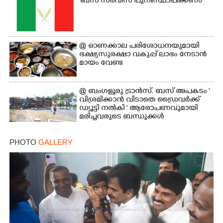
'ബസ് സർവീസ് പുനഃസ്ഥാപിക്കണം'
@​​​​​​​ ഓണക്കാല പരിശോധനയുമായി
ഭക്ഷ്യസുരക്ഷാ വകുപ്പ് ലാഭം നേടാൻ
മായം വേണ്ട
@ ബംഗളൂരു ട്രാൻസ്. ബസ് അപകടം '
വി​ശ്ര​മിക്കാൻ വിടാതെ ഡ്രൈ​വ​ർ​ക്ക്
ഡ്യൂട്ടി നൽകി ' ആരോപണവുമായി
മരിച്ചവരുടെ ബന്ധുക്കൾ
PHOTO
GALLERY