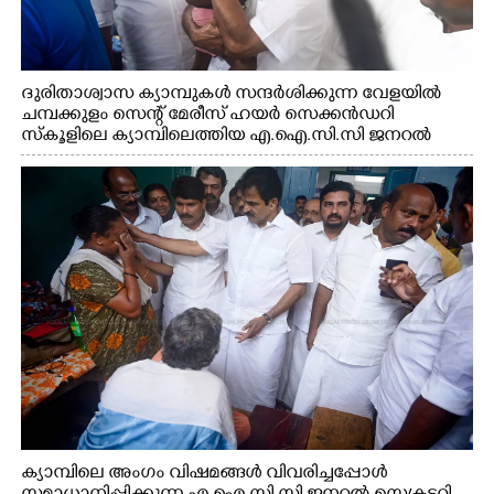
ദുരിതാശ്വാസ ക്യാമ്പുകൾ സന്ദർശിക്കുന്ന വേളയിൽ
ചമ്പക്കുളം സെന്റ് മേരീസ് ഹയർ സെക്കൻഡറി
സ്കൂളിലെ ക്യാമ്പിലെത്തിയ എ.ഐ.സി.സി ജനറൽ
സെക്രട്ടറി കെ.സി വേണുഗോപാൽ എം.പി കുരുന്നിനെ
എടുത്ത് ലാളിച്ചപ്പോൾ. സഹകരണ-എക്സൈസ്
വകുപ്പ് മന്ത്രി എം. ലിജു, കൃഷിവകുപ്പ് മന്ത്രി ടി. സിദ്ദിഖ്,
റെജി ചെറിയാൻ എം. എൽ. എ എന്നിവർ സമീപം
ക്യാമ്പിലെ അംഗം വിഷമങ്ങൾ വിവരിച്ചപ്പോൾ