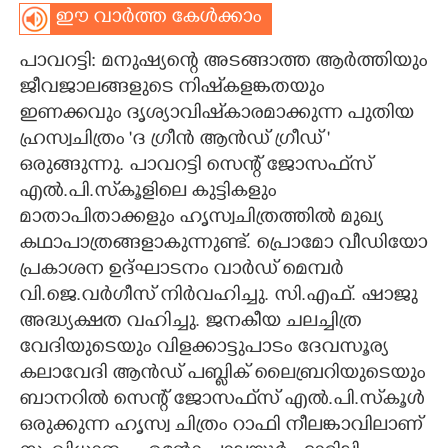
ഈ വാർത്ത കേൾക്കാം
CARTOONS
പാവറട്ടി: മനുഷ്യന്റെ അടങ്ങാത്ത ആർത്തിയും
ജീവജാലങ്ങളുടെ നിഷ്‌കളങ്കതയും
LITERATURE
ഇണക്കവും ദൃശ്യാവിഷ്‌കാരമാക്കുന്ന പുതിയ
ഹ്രസ്വചിത്രം 'ദ ഗ്രീൻ ആൻഡ് ഗ്രീഡ് '
ZOOM
ഒരുങ്ങുന്നു. പാവറട്ടി സെന്റ് ജോസഫ്‌സ്
എൽ.പി.സ്‌കൂളിലെ കുട്ടികളും
CONTACT US
മാതാപിതാക്കളും ഹൃസ്വചിത്രത്തിൽ മുഖ്യ
കഥാപാത്രങ്ങളാകുന്നുണ്ട്. പ്രൊമോ വീഡിയോ
പ്രകാശന ഉദ്ഘാടനം വാർഡ് മെമ്പർ
വി.ജെ.വർഗീസ് നിർവഹിച്ചു. സി.എഫ്. ഷാജു
അദ്ധ്യക്ഷത വഹിച്ചു. ജനകീയ ചലച്ചിത്ര
വേദിയുടെയും വിളക്കാട്ടുപാടം ദേവസൂര്യ
കലാവേദി ആൻഡ് പബ്ലിക് ലൈബ്രറിയുടെയും
ബാനറിൽ സെന്റ് ജോസഫ്‌സ് എൽ.പി.സ്‌കൂൾ
ഒരുക്കുന്ന ഹൃസ്വ ചിത്രം റാഫി നീലങ്കാവിലാണ്