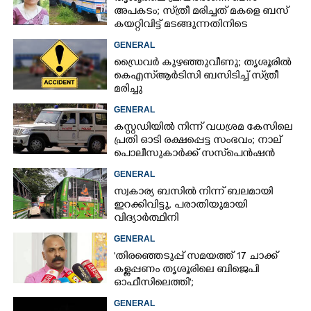
അപകടം; സ്‌ത്രീ മരിച്ചത് മകളെ ബസ്
കയറ്റിവിട്ട് മടങ്ങുന്നതിനിടെ
GENERAL
ഡ്രൈവർ കുഴഞ്ഞുവീണു; തൃശൂരിൽ
കെഎസ്‌ആർടിസി ബസിടിച്ച് സ്‌ത്രീ
മരിച്ചു
GENERAL
കസ്റ്റഡിയിൽ നിന്ന് വധശ്രമ കേസിലെ
പ്രതി ഓടി രക്ഷപ്പെട്ട സംഭവം; നാല്
പൊലീസുകാർക്ക് സസ്‌പെൻഷൻ
GENERAL
സ്വകാര്യ ബസിൽ നിന്ന് ബലമായി
ഇറക്കിവിട്ടു, പരാതിയുമായി
വിദ്യാർത്ഥിനി
GENERAL
'തിരഞ്ഞെടുപ്പ് സമയത്ത് 17 ചാക്ക്
കള്ളപ്പണം തൃശൂരിലെ ബിജെപി
ഓഫീസിലെത്തി';
വെളിപ്പെടുത്തലുമായി മുൻ ഓഫീസ്
GENERAL
സെക്രട്ടറി