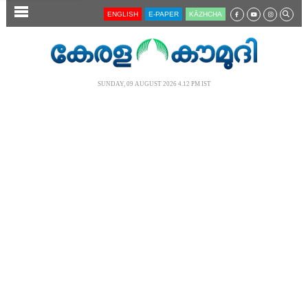
SECTIONS
ENGLISH
E-PAPER
KĀZHCHA
HOME
LATEST
SUNDAY, 09 AUGUST 2026 4.12 PM IST
AUDIO
NOTIFIED NEWS
POLL
KERALA
LOCAL
NEWS 360
CASE DIARY