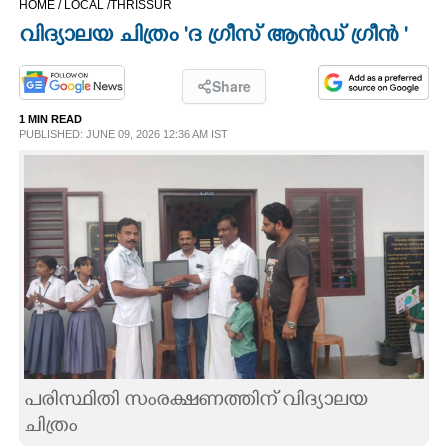
HOME /
LOCAL /
THRISSUR
CINEMA
വിദ്യാലയ ചിത്രം 'ദ ഗ്രീസ് ആൻഡ് ഗ്രീൻ '
OPINION
Share
1 MIN READ
PHOTOS
PUBLISHED: JUNE 09, 2026 12:36 AM IST
LIFESTYLE
SPIRITUAL
INFO+
ART
പരിസ്ഥിതി സംരക്ഷണത്തിന് വിദ്യാലയ
ചിത്രം
ASTRO