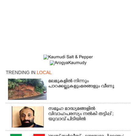
TRENDING IN
LOCAL
×
Share this link
മലമുകളിൽ നിന്നും
പാറക്കല്ലുകളുംമരങ്ങളും വീണു
സമൂഹ മാദ്ധ്യമങ്ങളിൽ
വിവാഹപരസ്യം നൽകി തട്ടിപ്പ് ;
യുവാവ് പിടിയിൽ
Copy Link