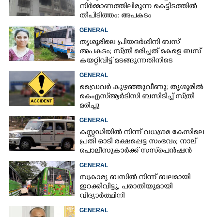
നിർമ്മാണത്തിലിരുന്ന കെട്ടിടത്തിൽ
തീപിടിത്തം: അപകടം
മൂന്നാംനിലയിൽ
GENERAL
തൃശൂരിലെ പ്രിയദർശിനി ബസ്
അപകടം; സ്‌ത്രീ മരിച്ചത് മകളെ ബസ്
കയറ്റിവിട്ട് മടങ്ങുന്നതിനിടെ
GENERAL
ഡ്രൈവർ കുഴഞ്ഞുവീണു; തൃശൂരിൽ
കെഎസ്‌ആർടിസി ബസിടിച്ച് സ്‌ത്രീ
മരിച്ചു
GENERAL
കസ്റ്റഡിയിൽ നിന്ന് വധശ്രമ കേസിലെ
പ്രതി ഓടി രക്ഷപ്പെട്ട സംഭവം; നാല്
പൊലീസുകാർക്ക് സസ്‌പെൻഷൻ
GENERAL
സ്വകാര്യ ബസിൽ നിന്ന് ബലമായി
ഇറക്കിവിട്ടു, പരാതിയുമായി
വിദ്യാർത്ഥിനി
GENERAL