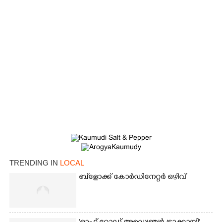
TRENDING IN
LOCAL
×
Share this link
ബ്‌ളോക്ക് കോർഡിനേറ്റർ ഒഴിവ്