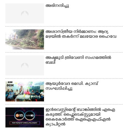
അഭിനന്ദിച്ചു
അശാസ്ത്രീയ നിർമ്മാണം: ആദ്യ
മഴയിൽ തകർന്ന് മലയോര ഹൈവേ
അഷ്ടമുടി ത്രിവേണി സംഗമത്തിൽ
ബലി
ആയുർവേദ മെഡി. ക്യാമ്പ്
സംഘടിപ്പിച്ചു
ഇൻവെസ്റ്റ്മെന്റ് ബാങ്കിങ്ങിൽ എഐ
കരുത്ത്: ഫ്ലൈടെക്സ്റ്റുമായി
കൈകോർത്ത് ഐഐഎഫ്എൽ
ക്യാപിറ്റൽ