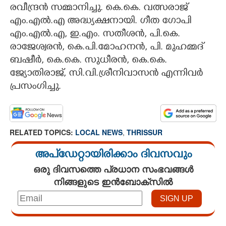
രവീന്ദ്രൻ സമ്മാനിച്ചു. കെ.കെ. വത്സരാജ്
എം.എൽ.എ അദ്ധ്യക്ഷനായി. ഗീത ഗോപി
എം.എൽ.എ, ഇ.എം. സതീശൻ, പി.കെ.
രാജേശ്വരൻ, കെ.പി.മോഹനൻ, പി. മുഹമ്മദ്
ബഷീർ, കെ.കെ. സുധീരൻ, കെ.കെ.
ജ്യോതിരാജ്, സി.വി.ശ്രീനിവാസൻ എന്നിവർ
പ്രസംഗിച്ചു.
RELATED TOPICS:
LOCAL NEWS
,
THRISSUR
അപ്ഡേറ്റായിരിക്കാം ദിവസവും
ഒരു ദിവസത്തെ പ്രധാന സംഭവങ്ങൾ
നിങ്ങളുടെ ഇൻബോക്സിൽ