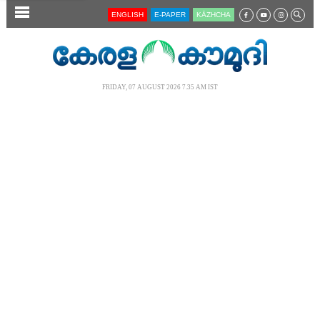
SECTIONS
ENGLISH
E-PAPER
KĀZHCHA
HOME
LATEST
FRIDAY, 07 AUGUST 2026 7.35 AM IST
AUDIO
NOTIFIED NEWS
POLL
KERALA
LOCAL
NEWS 360
CASE DIARY