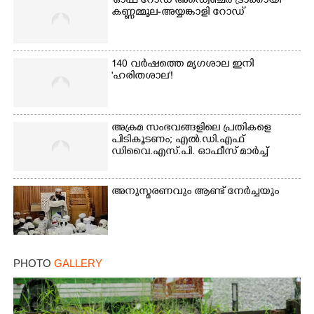
'ഓഫ് റോഡ് അഡ്വെഞ്ചർ ട്രാക്കായി'
കണ്ണമ്മൂല-അയ്യങ്കാളി റോഡ്
Copy Link
140 വർഷത്തെ മൃഗശാല ഇനി
'ഹരിതശാല'!
അക്രമ സംഭവങ്ങളിലെ പ്രതികളെ
പിടികൂടണം; എൽ.ഡി.എഫ്
ഡിവൈ.എസ്.പി. ഓഫീസ് മാർച്ച്
അനുസ്മരണവും ആണ്ട് നേർച്ചയും
PHOTO
GALLERY