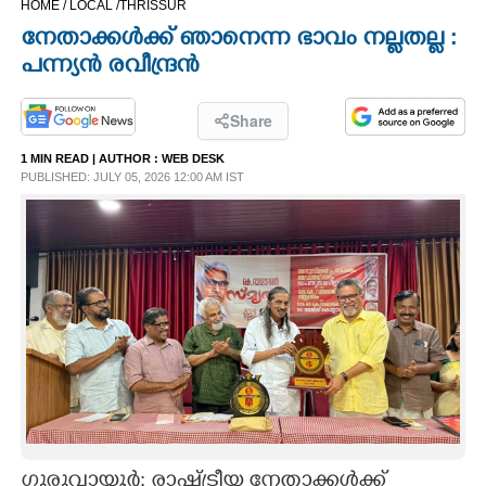
HOME /
LOCAL /
THRISSUR
CINEMA
നേതാക്കൾക്ക് ഞാനെന്ന ഭാവം നല്ലതല്ല :
പന്ന്യൻ രവീന്ദ്രൻ
OPINION
Share
PHOTOS
1 MIN READ
| AUTHOR :
WEB DESK
PUBLISHED: JULY 05, 2026 12:00 AM IST
LIFESTYLE
SPIRITUAL
INFO+
ART
ASTRO
ഗുരുവായൂർ: രാഷ്ട്രീയ നേതാക്കൾക്ക്