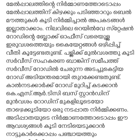
മേൽപ്പാലത്തിന്റെ നിർമ്മാണത്തോടൊപ്പം
മേൽപ്പാലത്തിന് കിഴക്കും പടിഞ്ഞാറും ബെൽ
മൗത്തുകൾ കൂടി നിർമ്മിച്ചാൽ അപകടങ്ങൾ
ഇല്ലാതാക്കാം. നിലവിലെ റെയിൽവേ സ്‌റ്റേഷൻ
റോഡിന്റെ ബ്ലോക്ക് ഓഫീസ് വരെയുള്ള
ഇരുവശത്തെയും കൈയേറ്റങ്ങൾ ഒഴിപ്പിച്ച്
വീതി കൂട്ടേണ്ടതുണ്ട്. പള്ളിക്ക് മുൽവശത്തു കൂടി
സർവീസ് സഹകരണ ബാങ്കിന് സമീപത്ത്
സർവീസ് റോഡിൽ ചേരുന്ന അടച്ചുകെട്ടിയ
റോഡ് അടിയന്തരമായി തുറക്കേണ്ടതുണ്ട്.
കാൽനടക്കാർക്ക് റോഡ് മുറിച്ച് കടക്കാൻ
കെ.എസ്.ആർ.ടിസി ബസ് സ്റ്റാൻഡിന്
മുൻവശം റോഡിന് മുകളിലൂടെയോ
താഴെക്കൂടിയോ ഒരു നടപ്പാത നിർമ്മിക്കണം.
അടിപ്പാതയുടെ നിർമ്മാണത്തോടൊപ്പം ഈ
ആവശ്യങ്ങൾ കൂടി നേടിയെടുക്കാൻ
നാട്ടുകാർക്കൊപ്പം പഞ്ചായത്തും