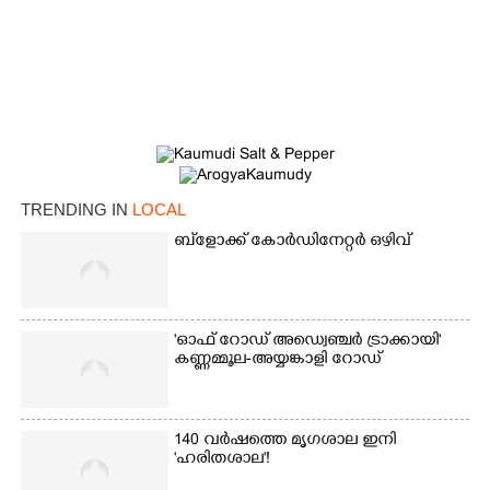
×
Share this link
Copy Link
TRENDING IN
LOCAL
ബ്‌ളോക്ക് കോർഡിനേറ്റർ ഒഴിവ്
'ഓഫ് റോഡ് അഡ്വെഞ്ചർ ട്രാക്കായി'
കണ്ണമ്മൂല-അയ്യങ്കാളി റോഡ്
140 വർഷത്തെ മൃഗശാല ഇനി
'ഹരിതശാല'!