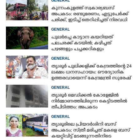
GENERAL
കുന്നംകുളത്ത് സ്വകാര്യബസ്
അപകടം: രണ്ടുമരണം, എട്ടുപേർക്ക്
പരിക്ക്, ഇടിച്ച് തെറിപ്പിച്ചത് നിരവധി
വാഹനങ്ങളെ
GENERAL
പുലർച്ചെ കാട്ടാന കയറിയത്
പലചരക്ക് കടയിൽ; കഴിച്ചത്
പഴങ്ങളും പച്ചക്കറികളും
GENERAL
തൃശൂർ പുലിക്കളിക്ക് കേന്ദ്രത്തിന്റെ 24
ലക്ഷം ധനസഹായം: ഔദ്യോഗിക
ഉത്തരവായെന്ന് കേന്ദ്രമന്ത്രി സുരേഷ്
ഗോപി
GENERAL
തൃശൂർ മെഡിക്കൽ കോളേജിൽ
നിർമ്മാണത്തിലിരുന്ന കെട്ടിടത്തിൽ
തീപിടിത്തം: അപകടം
മൂന്നാംനിലയിൽ
GENERAL
തൃശൂരിലെ പ്രിയദർശിനി ബസ്
അപകടം; സ്‌ത്രീ മരിച്ചത് മകളെ ബസ്
കയറ്റിവിട്ട് മടങ്ങുന്നതിനിടെ