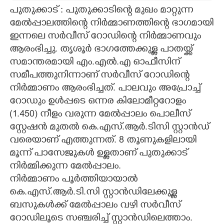
പുതുക്കാട് : പുതുക്കാടിന്റെ മുഖം മാറ്റുന്ന
CARTOONS
മേൽപ്പാലത്തിന്റെ നിർമ്മാണത്തിന്റെ ഭാഗമായി
ഇന്നലെ സർവീസ് റോഡിന്റെ നിർമ്മാണവും
LITERATURE
ആരംഭിച്ചു. തൃശൂർ ഭാഗത്തേക്കുള്ള പാതയ്ക്ക്
സമാന്തരമായി എം.എൽ.എ ഓഫീസിന്
സമീപത്തുനിന്നാണ് സർവീസ് റോഡിന്റെ
ZOOM
നിർമ്മാണം ആരംഭിച്ചത്. പാലവും അപ്രോച്ച്
റോഡും ഉൾപ്പടെ ഒന്നര കിലോമീറ്ററോളം
CONTACT US
(1.450) നീളം വരുന്ന മേൽപ്പാലം പൊലീസ്
സ്റ്റേഷൻ മുതൽ കെ.എസ്.ആർ.ടിസി സ്റ്റാൻഡ്
വരെയാണ് എത്തുന്നത്. 8 തൂണുകളിലായി
മൂന്ന് പാസേജുകൾ ഉള്ളതാണ് പുതുക്കാട്
നിർമ്മിക്കുന്ന മേൽപ്പാലം.
നിർമ്മാണം പൂർത്തിയായാൽ
കെ.എസ്.ആർ.ടി.സി സ്റ്റാൻഡിലേക്കുള്ള
ബസുകൾക്ക് മേൽപ്പാലം വഴി സർവീസ്
റോഡിലൂടെ സഞ്ചരിച്ച് സ്റ്റാൻഡിലെത്താം.