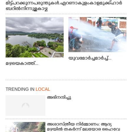
മിട്ട് പറക്കുന്ന പരുന്തുകൾ. എറണാകുളം കാളമുക്ക് ഹാർ
ബറിൽ നിന്നുള്ള കാഴ്ച
യുവമോർച്ചമാർച്ച്...
മഴയെകാത്ത്...
TRENDING IN
LOCAL
അഭിനന്ദിച്ചു
അശാസ്ത്രീയ നിർമ്മാണം: ആദ്യ
മഴയിൽ തകർന്ന് മലയോര ഹൈവേ