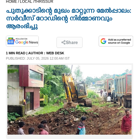
HOME /
LOCAL /
THRISSUR
CINEMA
പുതുക്കാടിന്റെ മുഖം മാറ്റുന്ന മേൽപ്പാലം:
സർവീസ് റോഡിന്റെ നിർമ്മാണവും
OPINION
ആരംഭിച്ചു
PHOTOS
Share
1 MIN READ
| AUTHOR :
WEB DESK
PUBLISHED: JULY 05, 2026 12:00 AM IST
LIFESTYLE
SPIRITUAL
INFO+
ART
ASTRO