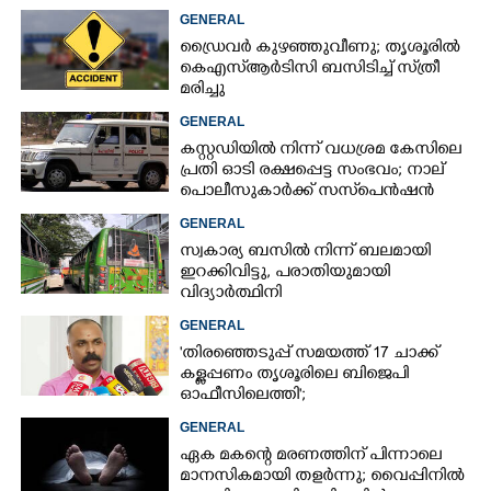
GENERAL
ഡ്രൈവർ കുഴഞ്ഞുവീണു; തൃശൂരിൽ
കെഎസ്‌ആർടിസി ബസിടിച്ച് സ്‌ത്രീ
മരിച്ചു
GENERAL
കസ്റ്റഡിയിൽ നിന്ന് വധശ്രമ കേസിലെ
പ്രതി ഓടി രക്ഷപ്പെട്ട സംഭവം; നാല്
പൊലീസുകാർക്ക് സസ്‌പെൻഷൻ
GENERAL
സ്വകാര്യ ബസിൽ നിന്ന് ബലമായി
ഇറക്കിവിട്ടു, പരാതിയുമായി
വിദ്യാർത്ഥിനി
GENERAL
'തിരഞ്ഞെടുപ്പ് സമയത്ത് 17 ചാക്ക്
കള്ളപ്പണം തൃശൂരിലെ ബിജെപി
ഓഫീസിലെത്തി';
വെളിപ്പെടുത്തലുമായി മുൻ ഓഫീസ്
GENERAL
സെക്രട്ടറി
ഏക മകന്റെ മരണത്തിന് പിന്നാലെ
മാനസികമായി തളർന്നു; വൈപ്പിനിൽ