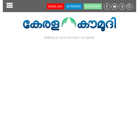
SECTIONS
ENGLISH
E-PAPER
KĀZHCHA
HOME
LATEST
FRIDAY, 07 AUGUST 2026 7.10 AM IST
AUDIO
NOTIFIED NEWS
POLL
KERALA
LOCAL
NEWS 360
CASE DIARY