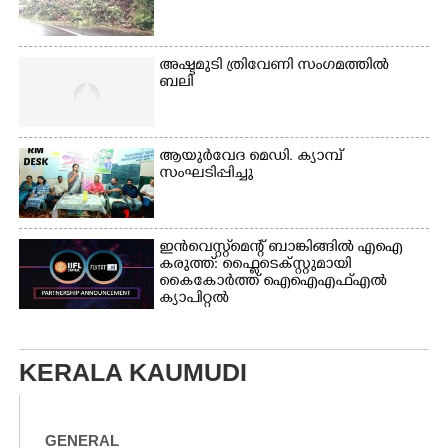
അഷ്ടമുടി ത്രിവേണി സംഗമത്തിൽ
ബലി
ആയുർവേദ മെഡി. ക്യാമ്പ്
സംഘടിപ്പിച്ചു
ഇൻവെസ്റ്റ്മെന്റ് ബാങ്കിങ്ങിൽ എഐ
കരുത്ത്: ഫ്ലൈടെക്സ്റ്റുമായി
കൈകോർത്ത് ഐഐഎഫ്എൽ
ക്യാപിറ്റൽ
KERALA KAUMUDI
GENERAL