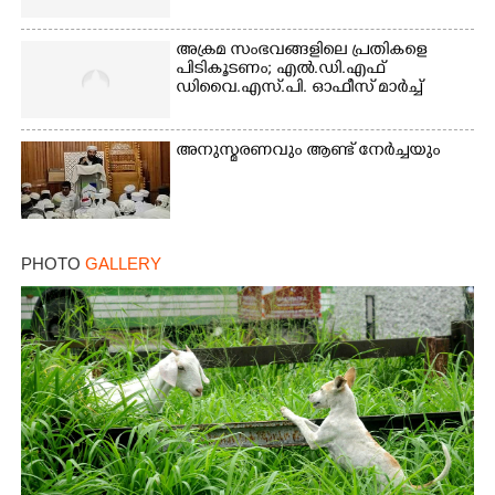
അക്രമ സംഭവങ്ങളിലെ പ്രതികളെ
പിടികൂടണം; എൽ.ഡി.എഫ്
ഡിവൈ.എസ്.പി. ഓഫീസ് മാർച്ച്
അനുസ്മരണവും ആണ്ട് നേർച്ചയും
PHOTO
GALLERY