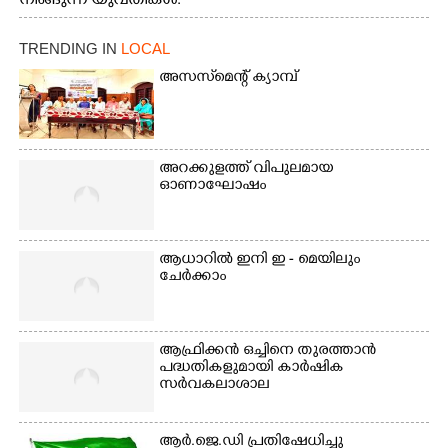
നീങ്ങുന്ന യുവതികൾ.
എറണാകുളം മേനകയിൽ
നിന്നുള്ള കാഴ്ച
TRENDING IN
LOCAL
അസസ്‌മെന്റ് ക്യാമ്പ്
അറക്കുളത്ത് വിപുലമായ
ഓണാഘോഷം
ആധാറിൽ ഇനി ഇ - മെയിലും
ചേർക്കാം
ആഫ്രിക്കൻ ഒച്ചിനെ തുരത്താൻ
പദ്ധതികളുമായി കാർഷിക
സർവകലാശാല
ആർ.ജെ.ഡി പ്രതിഷേധിച്ചു