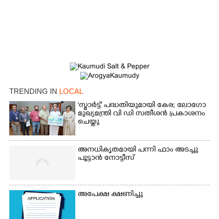
Copy Link
TRENDING IN
LOCAL
'സ്മാർട്ട്' പദ്ധതിയുമായി കേര; ലോഗോ
മുഖ്യമന്ത്രി വി ഡി സതീശൻ പ്രകാശനം
ചെയ്തു
അനധികൃതമായി പന്നി ഫാം അടച്ചു
പൂട്ടാൻ നോട്ടീസ്
അപേക്ഷ ക്ഷണിച്ചു