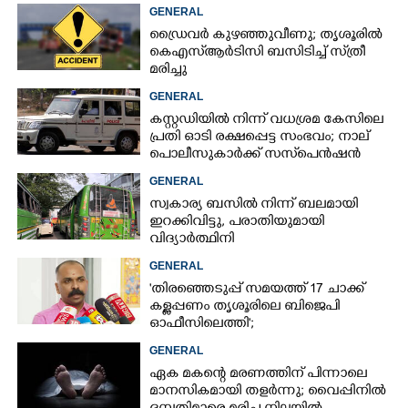
GENERAL
ഡ്രൈവർ കുഴഞ്ഞുവീണു; തൃശൂരിൽ
കെഎസ്‌ആർടിസി ബസിടിച്ച് സ്‌ത്രീ
മരിച്ചു
GENERAL
കസ്റ്റഡിയിൽ നിന്ന് വധശ്രമ കേസിലെ
പ്രതി ഓടി രക്ഷപ്പെട്ട സംഭവം; നാല്
പൊലീസുകാർക്ക് സസ്‌പെൻഷൻ
GENERAL
സ്വകാര്യ ബസിൽ നിന്ന് ബലമായി
ഇറക്കിവിട്ടു, പരാതിയുമായി
വിദ്യാർത്ഥിനി
GENERAL
'തിരഞ്ഞെടുപ്പ് സമയത്ത് 17 ചാക്ക്
കള്ളപ്പണം തൃശൂരിലെ ബിജെപി
ഓഫീസിലെത്തി';
വെളിപ്പെടുത്തലുമായി മുൻ ഓഫീസ്
GENERAL
സെക്രട്ടറി
ഏക മകന്റെ മരണത്തിന് പിന്നാലെ
മാനസികമായി തളർന്നു; വൈപ്പിനിൽ