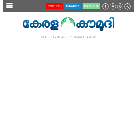
SECTIONS
ENGLISH
E-PAPER
KĀZHCHA
HOME
LATEST
SATURDAY, 08 AUGUST 2026 6.32 AM IST
AUDIO
NOTIFIED NEWS
POLL
KERALA
LOCAL
NEWS 360
CASE DIARY