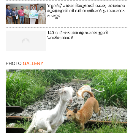
'സ്മാർട്ട്' പദ്ധതിയുമായി കേര; ലോഗോ
മുഖ്യമന്ത്രി വി ഡി സതീശൻ പ്രകാശനം
ചെയ്തു
140 വർഷത്തെ മൃഗശാല ഇനി
'ഹരിതശാല'!
PHOTO
GALLERY