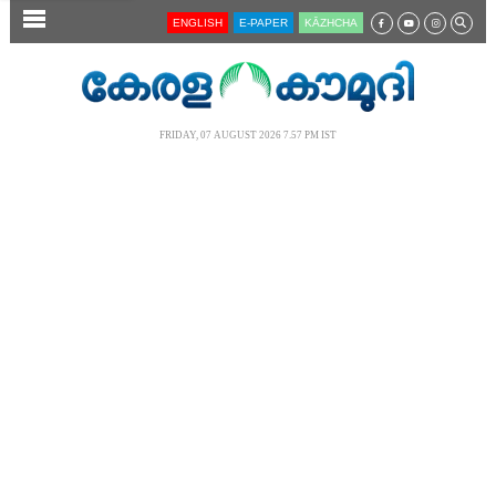
SECTIONS
ENGLISH
E-PAPER
KĀZHCHA
HOME
LATEST
FRIDAY, 07 AUGUST 2026 7.57 PM IST
AUDIO
NOTIFIED NEWS
POLL
KERALA
LOCAL
NEWS 360
CASE DIARY