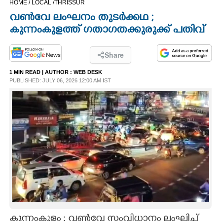
HOME /
LOCAL /
THRISSUR
CINEMA
വൺവേ ലംഘനം തുടർക്കഥ ;
കുന്നംകുളത്ത് ഗതാഗതക്കുരുക്ക് പതിവ്
OPINION
Share
PHOTOS
1 MIN READ
| AUTHOR :
WEB DESK
PUBLISHED: JULY 06, 2026 12:00 AM IST
LIFESTYLE
SPIRITUAL
INFO+
ART
ASTRO
കുന്നംകുളം : വൺവേ സംവിധാനം ലംഘിച്ച്