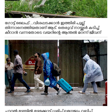
ഗോട്ട് ലൈഫ് ...വിശപ്പടക്കാൻ ഇത്തിരി പുല്ല്
തിന്നാനെത്തിയതാണ് ആട്. തെരുവ് നായ്ക്കൾ കടിച്ച്
കീറാൻ വന്നതോടെ വയറിന്റെ ആന്തൽ മറന്ന് ജീവന്
വേണ്ടിയായി ഓട്ടം. എറണാകുളം വാത്തുരുത്തിയിൽ
നിന്നുള്ള കാഴ്ച
ചാറ്റൽ മഴയിൽ മഴക്കോട്ട് ധരിച്ച് ലഗേജും വലിച്ച്