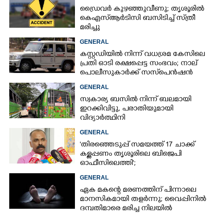
ഡ്രൈവർ കുഴഞ്ഞുവീണു; തൃശൂരിൽ
കെഎസ്‌ആർടിസി ബസിടിച്ച് സ്‌ത്രീ
മരിച്ചു
GENERAL
കസ്റ്റഡിയിൽ നിന്ന് വധശ്രമ കേസിലെ
പ്രതി ഓടി രക്ഷപ്പെട്ട സംഭവം; നാല്
പൊലീസുകാർക്ക് സസ്‌പെൻഷൻ
GENERAL
സ്വകാര്യ ബസിൽ നിന്ന് ബലമായി
ഇറക്കിവിട്ടു, പരാതിയുമായി
വിദ്യാർത്ഥിനി
GENERAL
'തിരഞ്ഞെടുപ്പ് സമയത്ത് 17 ചാക്ക്
കള്ളപ്പണം തൃശൂരിലെ ബിജെപി
ഓഫീസിലെത്തി';
വെളിപ്പെടുത്തലുമായി മുൻ ഓഫീസ്
GENERAL
സെക്രട്ടറി
ഏക മകന്റെ മരണത്തിന് പിന്നാലെ
മാനസികമായി തളർന്നു; വൈപ്പിനിൽ
ദമ്പതിമാരെ മരിച്ച നിലയിൽ