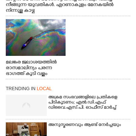
നീങ്ങുന്ന യുവതികൾ. എറണാകുളം മേനകയിൽ
നിന്നുള്ള കാഴ്ച
മലങ്കര ജലാശയത്തിൽ
രാസമാലിന്യം പരന്ന
ഭാഗത്ത് കൂടി വള്ളം
തുഴഞ്ഞു പോകുന്ന
പ്രദേശവാസികൾ
TRENDING IN
LOCAL
അക്രമ സംഭവങ്ങളിലെ പ്രതികളെ
പിടികൂടണം; എൽ.ഡി.എഫ്
ഡിവൈ.എസ്.പി. ഓഫീസ് മാർച്ച്
അനുസ്മരണവും ആണ്ട് നേർച്ചയും