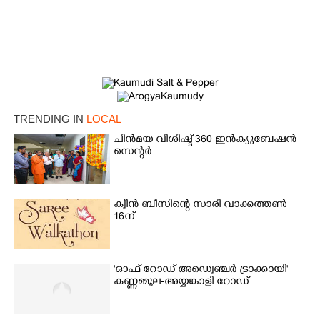
×
Share this link
TRENDING IN
LOCAL
Copy Link
ചിൻമയ വിശിഷ്ട് 360 ഇൻക്യുബേഷൻ
സെന്റർ
ക്വീൻ ബീസിന്റെ സാരി വാക്കത്തൺ
16ന്
'ഓഫ് റോഡ് അഡ്വെഞ്ചർ ട്രാക്കായി'
കണ്ണമ്മൂല-അയ്യങ്കാളി റോഡ്