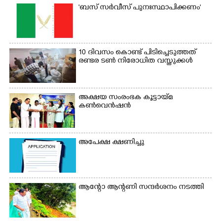
'ബസ് സർവീസ് പുനഃസ്ഥാപിക്കണം'
10 ദിവസം കൊണ്ട് പിടിച്ചെടുത്തത്
രണ്ടര ടൺ നിരോധിത വസ്തുക്കൾ
അക്ഷയ സംരംഭക കൂട്ടായ്മ
കൺവെൻഷൻ
അപേക്ഷ ക്ഷണിച്ചു
ആന്റോ ആന്റണി​ സന്ദർശനം നടത്തി​