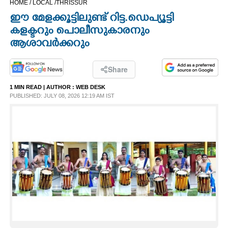
HOME /
LOCAL /
THRISSUR
CINEMA
ഈ മേളക്കൂട്ടിലുണ്ട് റിട്ട.ഡെപ്യൂട്ടി
കളക്ടറും പൊലീസുകാരനും
OPINION
ആശാവർക്കറും
PHOTOS
Share
1 MIN READ
| AUTHOR :
WEB DESK
PUBLISHED: JULY 08, 2026 12:19 AM IST
LIFESTYLE
SPIRITUAL
INFO+
ART
ASTRO