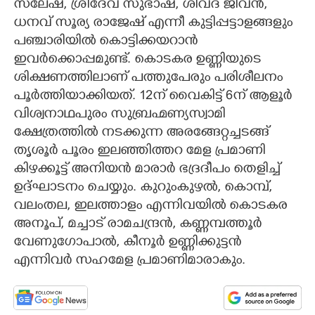
സലേഷ്, ശ്രീദേവ് സുഭാഷ്, ശിവദ് ജീവൻ,
ധനവ് സൂര്യ രാജേഷ് എന്നീ കുട്ടിപ്പട്ടാളങ്ങളും
പഞ്ചാരിയിൽ കൊട്ടിക്കയറാൻ
ഇവർക്കൊപ്പമുണ്ട്. കൊടകര ഉണ്ണിയുടെ
ശിക്ഷണത്തിലാണ് പത്തുപേരും പരിശീലനം
പൂർത്തിയാക്കിയത്. 12ന് വൈകിട്ട് 6ന് ആളൂർ
വിശ്വനാഥപുരം സുബ്രഹ്മണ്യസ്വാമി
ക്ഷേത്രത്തിൽ നടക്കുന്ന അരങ്ങേറ്റച്ചടങ്ങ്
തൃശൂർ പൂരം ഇലഞ്ഞിത്തറ മേള പ്രമാണി
കിഴക്കൂട്ട് അനിയൻ മാരാർ ഭദ്രദീപം തെളിച്ച്
ഉദ്ഘാടനം ചെയ്യും. കുറുംകുഴൽ, കൊമ്പ്,
വലംതല, ഇലത്താളം എന്നിവയിൽ കൊടകര
അനൂപ്, മച്ചാട് രാമചന്ദ്രൻ, കണ്ണമ്പത്തൂർ
വേണുഗോപാൽ, കീനൂർ ഉണ്ണിക്കുട്ടൻ
എന്നിവർ സഹമേള പ്രമാണിമാരാകും.