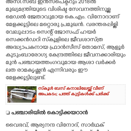
അസി.സബ് ഇൻസ്‌പെക്ടറും 2018ൽ
മുഖ്യമന്ത്രിയുടെ വിശിഷ്ട സേവനത്തിനുള്ള
മെഡൽ ജേതാവുമായ കെ.എം. വിനോദാണ്
മേളക്കൂട്ടിലെ മറ്റൊരു പ്രമുഖൻ. വരന്തരപ്പിള്ളി
വേലുപ്പാടം സെന്റ് ജോസഫ് ഹയർ
സെക്കൻഡറി സ്‌കൂളിലെ ജീവശാസ്ത്ര
അദ്ധ്യാപകനായ ഫ്രാൻസീസ് തോമസ്, ആളൂർ
കുടുംബാരോഗ്യ കേന്ദ്രത്തിലെ ജീവനക്കാരിയും
മുൻ പഞ്ചായത്തംഗവുമായ ആശാ വർക്കർ
ലത രാമകൃഷ്ണൻ എന്നിവരും ഈ
മേളക്കൂട്ടിലുണ്ട്.
സ്‌കൂൾ ബസ് കനാലിലേയ്ക്ക് വീണ്
അപകടം; പത്ത് കുട്ടികൾക്ക് പരിക്ക്

പഞ്ചാരിയിൽ കൊട്ടിക്കയറാൻ
വൈഭവ്, ആര്യനന്ദ വിനോദ്, സാർഥക്