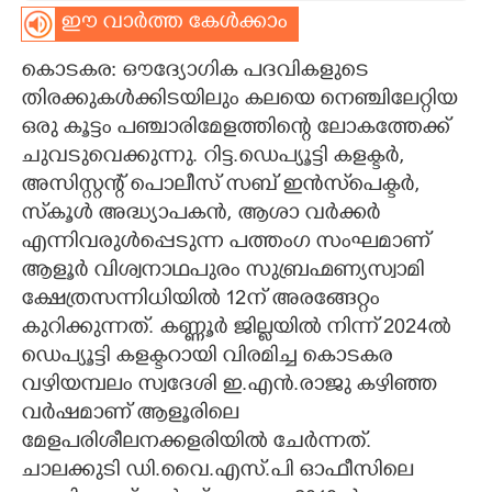
ഈ വാർത്ത കേൾക്കാം
CARTOONS
കൊടകര: ഔദ്യോഗിക പദവികളുടെ
തിരക്കുകൾക്കിടയിലും കലയെ നെഞ്ചിലേറ്റിയ
LITERATURE
ഒരു കൂട്ടം പഞ്ചാരിമേളത്തിന്റെ ലോകത്തേക്ക്
ചുവടുവെക്കുന്നു. റിട്ട.ഡെപ്യൂട്ടി കളക്ടർ,
ZOOM
അസിസ്റ്റന്റ് പൊലീസ് സബ് ഇൻസ്‌പെക്ടർ,
സ്‌കൂൾ അദ്ധ്യാപകൻ, ആശാ വർക്കർ
CONTACT US
എന്നിവരുൾപ്പെടുന്ന പത്തംഗ സംഘമാണ്
ആളൂർ വിശ്വനാഥപുരം സുബ്രഹ്മണ്യസ്വാമി
ക്ഷേത്രസന്നിധിയിൽ 12ന് അരങ്ങേറ്റം
കുറിക്കുന്നത്. കണ്ണൂർ ജില്ലയിൽ നിന്ന് 2024ൽ
ഡെപ്യൂട്ടി കളക്ടറായി വിരമിച്ച കൊടകര
വഴിയമ്പലം സ്വദേശി ഇ.എൻ.രാജു കഴിഞ്ഞ
വർഷമാണ് ആളൂരിലെ
മേളപരിശീലനക്കളരിയിൽ ചേർന്നത്.
ചാലക്കുടി ഡി.വൈ.എസ്.പി ഓഫീസിലെ