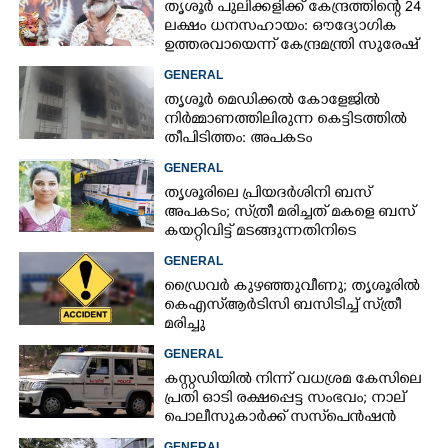
തൃശൂർ പുലിക്കളിക്ക് കേന്ദ്രത്തിന്റെ 24
ലക്ഷം ധനസഹായം: ഔദ്യോഗിക
ഉത്തരവായെന്ന് കേന്ദ്രമന്ത്രി സുരേഷ്
ഗോപി
GENERAL
തൃശൂർ മെഡിക്കൽ കോളേജിൽ
നിർമ്മാണത്തിലിരുന്ന കെട്ടിടത്തിൽ
തീപിടിത്തം: അപകടം
മൂന്നാംനിലയിൽ
GENERAL
തൃശൂരിലെ പ്രിയദർശിനി ബസ്
അപകടം; സ്‌ത്രീ മരിച്ചത് മകളെ ബസ്
കയറ്റിവിട്ട് മടങ്ങുന്നതിനിടെ
GENERAL
ഡ്രൈവർ കുഴഞ്ഞുവീണു; തൃശൂരിൽ
കെഎസ്‌ആർടിസി ബസിടിച്ച് സ്‌ത്രീ
മരിച്ചു
GENERAL
കസ്റ്റഡിയിൽ നിന്ന് വധശ്രമ കേസിലെ
പ്രതി ഓടി രക്ഷപ്പെട്ട സംഭവം; നാല്
പൊലീസുകാർക്ക് സസ്‌പെൻഷൻ
GENERAL