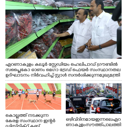
എറണാകുളം കലൂർ സ്റ്റേഡിയം ഹെലിപാഡ് ഗ്രൗണ്ടിൽ
സപ്ളൈകോ ഓണം മെഗാ ട്രേഡ് ഫെയർ സംസ്ഥാനതല
ഉദ്ഘാടനം നിർവഹിച്ച് സ്റ്റാൾ സന്ദർശിക്കുന്ന മുഖ്യമന്ത്രി
വി.ഡി. സതീശൻ. മന്ത്രി അനൂപ് ജേക്കബ് സമീപം
കൊല്ലത്ത് നടക്കുന്ന
ഒഴിവ് ദിനമായ ഇന്നലെ എറ
കേരള സംസ്ഥാന ഇന്റർ
ണാകുളം സൗത്ത് പാലത്തി
ഡിസ്ട്രിക്റ്റ് ക്ലബ്