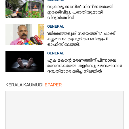
സ്വകാര്യ ബസിൽ നിന്ന് ബലമായി
ഇറക്കിവിട്ടു, പരാതിയുമായി
വിദ്യാർത്ഥിനി
GENERAL
'തിരഞ്ഞെടുപ്പ് സമയത്ത് 17 ചാക്ക്
കള്ളപ്പണം തൃശൂരിലെ ബിജെപി
ഓഫീസിലെത്തി';
വെളിപ്പെടുത്തലുമായി മുൻ ഓഫീസ്
GENERAL
സെക്രട്ടറി
ഏക മകന്റെ മരണത്തിന് പിന്നാലെ
മാനസികമായി തളർന്നു; വൈപ്പിനിൽ
ദമ്പതിമാരെ മരിച്ച നിലയിൽ
കണ്ടെത്തി
KERALA KAUMUDI
EPAPER