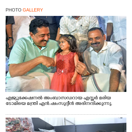
PHOTO
GALLERY
എജ്യുക്കേഷനൽ അംബാസഡറായ എസ്തർ മരിയ
ടോമിയെ മന്ത്രി എൻ.ഷംസുദ്ദീൻ അഭിനന്ദിക്കുന്നു.