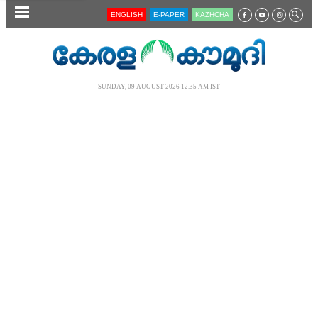
SECTIONS
ENGLISH
E-PAPER
KĀZHCHA
HOME
LATEST
SUNDAY, 09 AUGUST 2026 12.35 AM IST
AUDIO
NOTIFIED NEWS
POLL
KERALA
LOCAL
NEWS 360
CASE DIARY