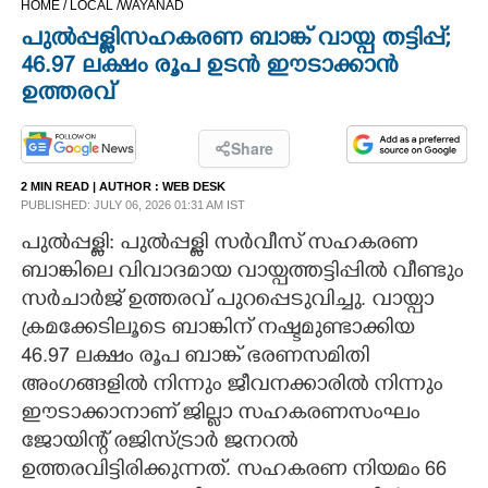
HOME /
LOCAL /
WAYANAD
CINEMA
പുൽപ്പള്ളി സഹകരണ ബാങ്ക് വായ്പ തട്ടിപ്പ്;
46.97 ലക്ഷം രൂപ ഉടൻ ഈടാക്കാൻ
OPINION
ഉത്തരവ്
PHOTOS
Share
2 MIN READ
| AUTHOR :
WEB DESK
PUBLISHED: JULY 06, 2026 01:31 AM IST
LIFESTYLE
പുൽപ്പള്ളി: പുൽപ്പള്ളി സർവീസ് സഹകരണ
ബാങ്കിലെ വിവാദമായ വായ്പത്തട്ടിപ്പിൽ വീണ്ടും
SPIRITUAL
സർചാർജ് ഉത്തരവ് പുറപ്പെടുവിച്ചു. വായ്പാ
ക്രമക്കേടിലൂടെ ബാങ്കിന് നഷ്ടമുണ്ടാക്കിയ
INFO+
46.97 ലക്ഷം രൂപ ബാങ്ക് ഭരണസമിതി
അംഗങ്ങളിൽ നിന്നും ജീവനക്കാരിൽ നിന്നും
ART
ഈടാക്കാനാണ് ജില്ലാ സഹകരണസംഘം
ജോയിന്റ് രജിസ്ട്രാർ ജനറൽ
ASTRO
ഉത്തരവിട്ടിരിക്കുന്നത്. സഹകരണ നിയമം 66