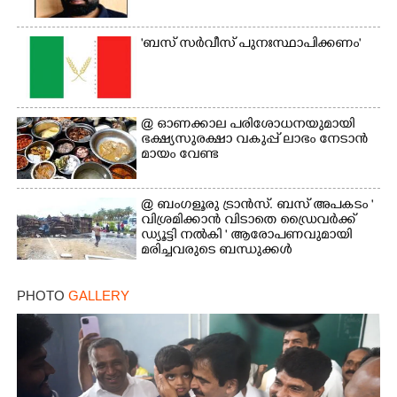
'ബസ് സർവീസ് പുനഃസ്ഥാപിക്കണം'
@​​​​​​​ ഓണക്കാല പരിശോധനയുമായി
ഭക്ഷ്യസുരക്ഷാ വകുപ്പ് ലാഭം നേടാൻ
മായം വേണ്ട
@ ബംഗളൂരു ട്രാൻസ്. ബസ് അപകടം '
വി​ശ്ര​മിക്കാൻ വിടാതെ ഡ്രൈ​വ​ർ​ക്ക്
ഡ്യൂട്ടി നൽകി ' ആരോപണവുമായി
മരിച്ചവരുടെ ബന്ധുക്കൾ
PHOTO
GALLERY