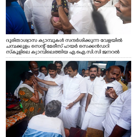
ദുരിതാശ്വാസ ക്യാമ്പുകൾ സന്ദർശിക്കുന്ന വേളയിൽ
ചമ്പക്കുളം സെന്റ് മേരീസ് ഹയർ സെക്കൻഡറി
സ്കൂളിലെ ക്യാമ്പിലെത്തിയ എ.ഐ.സി.സി ജനറൽ
സെക്രട്ടറി കെ.സി വേണുഗോപാൽ എം.പി കുരുന്നിനെ
എടുത്ത് ലാളിച്ചപ്പോൾ. സഹകരണ-എക്സൈസ്
വകുപ്പ് മന്ത്രി എം. ലിജു, കൃഷിവകുപ്പ് മന്ത്രി ടി. സിദ്ദിഖ്,
റെജി ചെറിയാൻ എം. എൽ. എ എന്നിവർ സമീപം