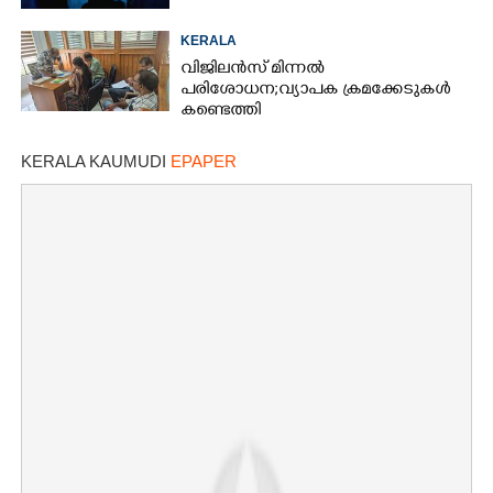
KERALA
വിജിലൻസ് മിന്നൽ
പരിശോധന; വ്യാപക ക്രമക്കേടുകൾ
കണ്ടെത്തി
KERALA KAUMUDI
EPAPER