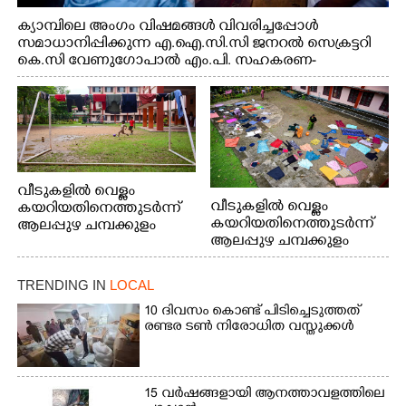
ക്യാമ്പിലെ അംഗം വിഷമങ്ങൾ വിവരിച്ചപ്പോൾ
സമാധാനിപ്പിക്കുന്ന എ.ഐ.സി.സി ജനറൽ സെക്രട്ടറി
കെ.സി വേണുഗോപാൽ എം.പി. സഹകരണ-
എക്സൈസ് വകുപ്പ് മന്ത്രി എം. ലിജു, എന്നിവർ
വീടുകളിൽ വെള്ളം
വീടുകളിൽ വെള്ളം
കയറിയതിനെത്തുടർന്ന്
കയറിയതിനെത്തുടർന്ന്
ആലപ്പുഴ ചമ്പക്കുളം
ആലപ്പുഴ ചമ്പക്കുളം
ഫാദർ തോമസ്
ഫാദർ തോമസ്
പോരൂക്കര സെൻട്രൽ
പോരൂക്കര സെൻട്രൽ
സ്കൂളിലെ ദുരിതാശ്വാസ
TRENDING IN
LOCAL
സ്കൂളിലെ ദുരിതാശ്വാസ
ക്യാമ്പിലെത്തിയവർ
ക്യാമ്പിലെത്തിയവർ മഴ
വസ്ത്രങ്ങൾ
10 ദിവസം കൊണ്ട് പിടിച്ചെടുത്തത്
രണ്ടര ടൺ നിരോധിത വസ്തുക്കൾ
മാറിനിന്ന ഇടവേളയിൽ
ഉണക്കാനിട്ടിരിക്കുന്ന
ക്യാമ്പ് പരിസരത്ത്
ഗോൾപോസ്റ്റിന് മുന്നിൽ
വസ്ത്രങ്ങൾ
ഫുട്ബോൾ കളികളിൽ
ഉണക്കാനിടുന്ന കാഴ്ച.
ഏർപ്പെട്ടിരിക്കുന്ന
15 വർഷങ്ങളായി ആനത്താവളത്തിലെ
കുട്ടികൾ