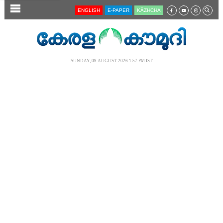
SECTIONS
ENGLISH
E-PAPER
KĀZHCHA
HOME
LATEST
SUNDAY, 09 AUGUST 2026 1.57 PM IST
AUDIO
NOTIFIED NEWS
POLL
KERALA
LOCAL
NEWS 360
CASE DIARY