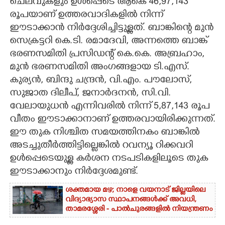
ചെലവുകളും ഉൾപ്പെടെ ആകെ 46,97,143
രൂപയാണ് ഉത്തരവാദികളിൽ നിന്ന്
ഈടാക്കാൻ നിർദ്ദേശിച്ചിട്ടുള്ളത്. ബാങ്കിന്റെ മുൻ
സെക്രട്ടറി കെ.ടി. രമാദേവി, അന്നത്തെ ബാങ്ക്
ഭരണസമിതി പ്രസിഡന്റ് കെ.കെ. അബ്രഹാം,
മുൻ ഭരണസമിതി അംഗങ്ങളായ ടി.എസ്.
കുര്യൻ, ബിന്ദു ചന്ദ്രൻ, വി.എം. പൗലോസ്,
സുജാത ദിലീപ്, ജനാർദനൻ, സി.വി.
വേലായുധൻ എന്നിവരിൽ നിന്ന് 5,87,143 രൂപ
വീതം ഈടാക്കാനാണ് ഉത്തരവായിരിക്കുന്നത്.
ഈ തുക നിശ്ചിത സമയത്തിനകം ബാങ്കിൽ
അടച്ചുതീർത്തിട്ടില്ലെങ്കിൽ റവന്യൂ റിക്കവറി
ഉൾപ്പെടെയുള്ള കർശന നടപടികളിലൂടെ തുക
ഈടാക്കാനും നിർദ്ദേശമുണ്ട്.
ശക്തമായ മഴ; നാളെ വയനാട് ജില്ലയിലെ
വിദ്യാഭ്യാസ സ്ഥാപനങ്ങൾക്ക് അവധി,
താമരശ്ശേരി - പാൽചുരങ്ങളിൽ നിയന്ത്രണം