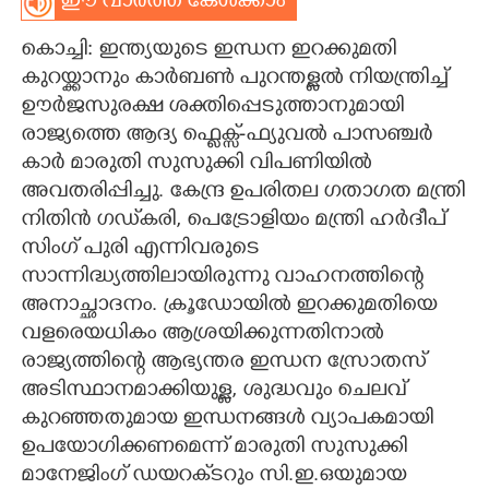
ഈ വാർത്ത കേൾക്കാം
CARTOONS
കൊച്ചി: ഇന്ത്യയുടെ ഇന്ധന ഇറക്കുമതി
കുറയ്ക്കാനും കാർബൺ പുറന്തള്ളൽ നിയന്ത്രിച്ച്
LITERATURE
ഊർജസുരക്ഷ ശക്തിപ്പെടുത്താനുമായി
രാജ്യത്തെ ആദ്യ ഫ്ലെക്സ്-ഫ്യുവൽ പാസഞ്ചർ
കാർ മാരുതി സുസുക്കി വിപണിയിൽ
ZOOM
അവതരിപ്പിച്ചു. കേന്ദ്ര ഉപരിതല ഗതാഗത മന്ത്രി
നിതിൻ ഗഡ്‌കരി, പെട്രോളിയം മന്ത്രി ഹർദീപ്
CONTACT US
സിംഗ് പുരി എന്നിവരുടെ
സാന്നിദ്ധ്യത്തിലായിരുന്നു വാഹനത്തിന്റെ
അനാച്ഛാദനം. ക്രൂഡോയിൽ ഇറക്കുമതിയെ
വളരെയധികം ആശ്രയിക്കുന്നതിനാൽ
രാജ്യത്തിന്റെ ആഭ്യന്തര ഇന്ധന സ്രോതസ്
അടിസ്ഥാനമാക്കിയുള്ള, ശുദ്ധവും ചെലവ്
കുറഞ്ഞതുമായ ഇന്ധനങ്ങൾ വ്യാപകമായി
ഉപയോഗിക്കണമെന്ന് മാരുതി സുസുക്കി
മാനേജിംഗ് ഡയറക്‌ടറും സി.ഇ.ഒയുമായ