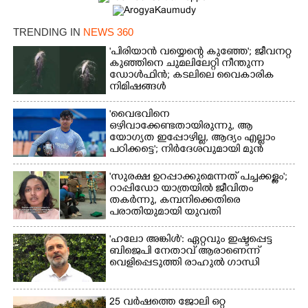
TRENDING IN
NEWS 360
'പിരിയാൻ വയ്യെന്റെ കുഞ്ഞേ'; ജീവനറ്റ
കുഞ്ഞിനെ ചുമലിലേറ്റി നീന്തുന്ന
ഡോൾഫിൻ; കടലിലെ വൈകാരിക
നിമിഷങ്ങൾ
'വൈഭവിനെ
ഒഴിവാക്കേണ്ടതായിരുന്നു,​ ആ
യോഗ്യത ഇപ്പോഴില്ല, ആദ്യം എല്ലാം
പഠിക്കട്ടെ'; നിർദേശവുമായി മുൻ
ക്രിക്കറ്റ് താരം
'സുരക്ഷ ഉറപ്പാക്കുമെന്നത് പച്ചക്കള്ളം';
റാപ്പിഡോ യാത്രയിൽ ജീവിതം
തകർന്നു, കമ്പനിക്കെതിരെ
പരാതിയുമായി യുവതി
'ഹലോ അങ്കിൾ': ഏറ്റവും ഇഷ്ടപ്പെട്ട
ബിജെപി നേതാവ് ആരാണെന്ന്
വെളിപ്പെടുത്തി രാഹുൽ ഗാന്ധി
25 വർഷത്തെ ജോലി ഒറ്റ