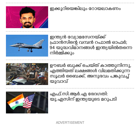
ഇക്കുറിയെങ്കിലും റോയലാകണം
ഇന്ത്യൻ വ്യോമസേനയ്‌ക്ക്
ഫ്രാൻസിന്റെ വമ്പൻ റഫാൽ ഓഫർ;
94 യുദ്ധവിമാനങ്ങൾ ഇന്ത്യയിൽതന്നെ
നിർ‌മ്മിക്കും
ഊബർ ബുക്ക് ചെയ്‌ത് കാത്തുനിന്നു,​
എത്തിയത് ലക്ഷങ്ങൾ വിലമതിക്കുന്ന
സൂപ്പർ ബൈക്ക്,​ അനുഭവം പങ്കുവച്ച്
യുവാവ്
എഫ്.സി.ആർ.എ ഭേദഗതി:
യു.എസിന് ഇന്ത്യയുടെ മറുപടി
ADVERTISEMENT