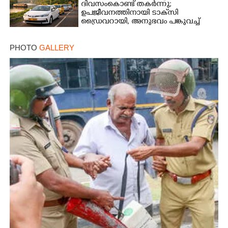
ദിവസംകൊണ്ട് തകർന്നു;
ഉപജീവനത്തിനായി ടാക്‌സി
ഡ്രൈവറായി,​ അനുഭവം പങ്കുവച്ച്
യുവതി
PHOTO
GALLERY