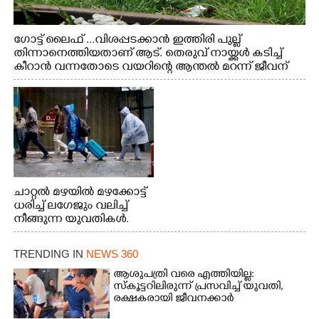
ഗോട്ട് ലൈഫ് ...വിശപ്പടക്കാൻ ഇത്തിരി പുല്ല്
തിന്നാനെത്തിയതാണ് ആട്. തെരുവ് നായ്ക്കൾ കടിച്ച്
കീറാൻ വന്നതോടെ വയറിന്റെ ആന്തൽ മറന്ന് ജീവന്
വേണ്ടിയായി ഓട്ടം. എറണാകുളം വാത്തുരുത്തിയിൽ
നിന്നുള്ള കാഴ്ച
ചാറ്റൽ മഴയിൽ മഴക്കോട്ട്
ധരിച്ച് ലഗേജും വലിച്ച്
നീങ്ങുന്ന യുവതികൾ.
എറണാകുളം മേനകയിൽ
നിന്നുള്ള കാഴ്ച
TRENDING IN
NEWS 360
ആശുപത്രി വരെ എത്തിയില്ല:
സ്കൂട്ടറിലിരുന്ന് പ്രസവിച്ച് യുവതി,
രക്ഷകരായി ജീവനക്കാർ