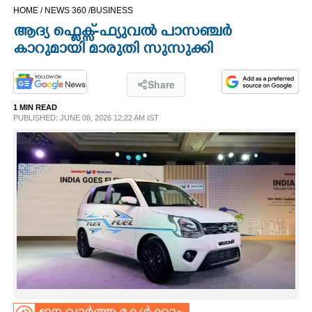
HOME /
NEWS 360 /
BUSINESS
CINEMA
ആദ്യ ഫ്ലെക്സ്-ഫ്യുവൽ പാസഞ്ചർ
കാറുമായി മാരുതി സുസുക്കി
OPINION
Share
PHOTOS
1 MIN READ
PUBLISHED: JUNE 08, 2026 12:22 AM IST
LIFESTYLE
SPIRITUAL
INFO+
ART
ASTRO