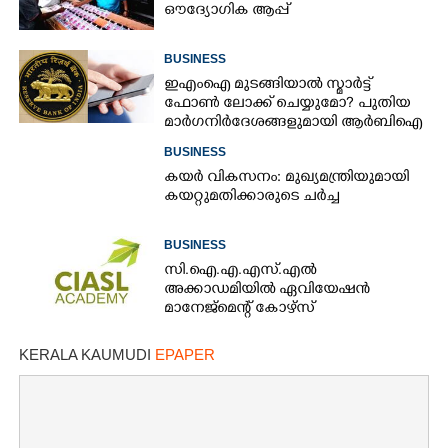
ഔദ്യോഗിക ആപ്പ്
BUSINESS
ഇഎംഐ മുടങ്ങിയാൽ സ്മാർട്ട്
ഫോൺ ലോക്ക് ചെയ്യുമോ? പുതിയ
മാർഗനിർദേശങ്ങളുമായി ആർബിഐ
BUSINESS
കയർ വികസനം: മുഖ്യമന്ത്രിയുമായി
കയറ്റുമതിക്കാരുടെ ചർച്ച
BUSINESS
സി.ഐ.എ.എസ്.എൽ
അക്കാഡമിയിൽ ഏവിയേഷൻ
മാനേജ്മെന്റ് കോഴ്സ്
KERALA KAUMUDI
EPAPER