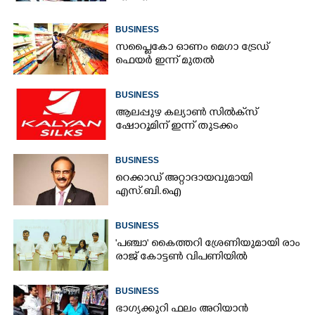
BUSINESS
സപ്ലൈകോ ഓണം മെഗാ ട്രേഡ്
ഫെയർ ഇന്ന് മുതൽ
BUSINESS
ആലപ്പുഴ കല്യാൺ സിൽക്‌സ്
ഷോറൂമിന് ഇന്ന് തുടക്കം
BUSINESS
റെക്കാഡ് അറ്റാദായവുമായി
എസ്.ബി.ഐ
BUSINESS
'​പ​ഞ്ചാ​'​ ​കൈ​ത്ത​റി​ ​ശ്രേ​ണി​യു​മാ​യി​ ​രാം​
രാ​ജ് ​കോ​ട്ടൺ വിപണിയിൽ
BUSINESS
ഭാഗ്യക്കുറി ഫലം അറിയാൻ