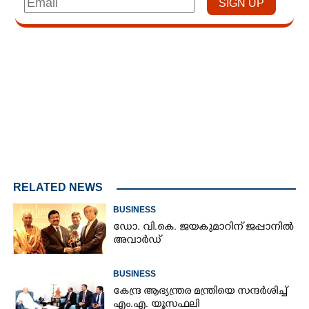
Loaded
:
3.34%
/
Unmute
RELATED NEWS
BUSINESS
ഡോ. വി.കെ. ജയകുമാറിന് ജപ്പാനിൽ
അവാർഡ്
BUSINESS
കേന്ദ്ര ആഭ്യന്ത്രര മന്ത്രിയെ സന്ദർശിച്ച്
എം.എ. യൂസഫലി