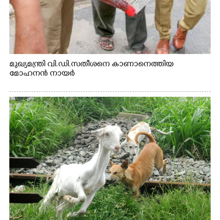
മുഖ്യമന്ത്രി വി.ഡി.സതീശനെ കാണാനെത്തിയ
മോഹനൻ നായർ