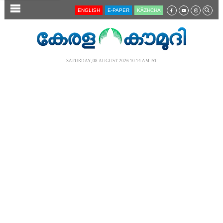
SECTIONS
ENGLISH
E-PAPER
KĀZHCHA
HOME
LATEST
SATURDAY, 08 AUGUST 2026 10.14 AM IST
AUDIO
NOTIFIED NEWS
POLL
KERALA
LOCAL
NEWS 360
CASE DIARY