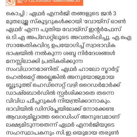
ഈ വാർത്ത കേൾക്കാം
CARTOONS
കൊച്ചി : ഏഥർ എനർജി തങ്ങളുടെ ജൻ 3
മുതലുള്ള സ്കൂട്ടറുകൾക്കായി ‘വോയ്‌സ് ഓൺ
LITERATURE
ഏഥർ’ എന്ന പുതിയ വോയ്സ് ഇന്റർഫേസ്
ഒ.ടി.എ അപ്ഡേറ്റിലൂടെ അവതരിപ്പിച്ചു. എ.ഐ
സാങ്കേതികവിദ്യ ഉപയോഗിച്ച് സ്വാഭാവിക
ZOOM
ഭാഷയിൽ നൽകുന്ന ശബ്ദ നിർദേശങ്ങൾ
മനസ്സിലാക്കി പ്രതികരിക്കുന്ന
CONTACT US
സംവിധാനമാണിത്. ഏഥർ ഹാലോ സ്മാർട്ട്
ഹെൽമെറ്റ് അല്ലെങ്കിൽ അനുയോജ്യമായ
ബ്ലൂടൂത്ത് ഹെഡ്സെറ്റ് വഴി റൈഡർമാർക്ക്
ഡാഷ്ബോർഡിൽ സ്പർശിക്കാതെ തന്നെ
വിവിധ ഫീച്ചറുകൾ നിയന്ത്രിക്കാനാകും.
ഭാവിയിൽ ഡിസ്‌പ്ലേയിലേക്ക് നോക്കേണ്ട
ആവശ്യമില്ലാത്ത റൈഡിംഗ് അനുഭവമാണ്
ലക്ഷ്യമിടുന്നതെന്ന് ഏഥർ എനർജിയുടെ
സഹസ്ഥാപകനും സി.ഇ.ഒയുമായ തരുൺ