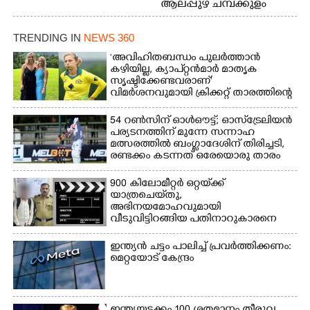
ആലപ്പുഴ ചമ്പക്കുളം
ഫാദർ തോമസ്
ഫാദർ തോമസ്
പോരൂക്കര സെൻട്രൽ
പോരൂക്കര സെൻട്രൽ
സ്കൂളിലെ ദുരിതാശ്വാസ
TRENDING IN
NEWS 360
സ്കൂളിലെ ദുരിതാശ്വാസ
ക്യാമ്പിലെത്തിയവർ
ക്യാമ്പിലെത്തിയവർ മഴ
വസ്ത്രങ്ങൾ
‘അവിഹിതബന്ധം പുലർത്താൻ
കഴിയില്ല,​ ക്യാപ്റ്റൻമാർ മാതൃക
മാറിനിന്ന ഇടവേളയിൽ
ഉണക്കാനിട്ടിരിക്കുന്ന
സൃഷ്ടിക്കേണ്ടവരാണ്'
ക്യാമ്പ് പരിസരത്ത്
ഗോൾപോസ്റ്റിന് മുന്നിൽ
വിമർശനവുമായി ക്രിക്കറ്റ് താരത്തിന്റെ
വസ്ത്രങ്ങൾ
ഫുട്ബോൾ കളികളിൽ
ഭാര്യ
ഉണക്കാനിടുന്ന കാഴ്ച.
ഏർപ്പെട്ടിരിക്കുന്ന
54 റൺസിന് ഓൾഔട്ട്; ഓസ്‌ട്രേലിയൻ
കുട്ടികൾ
പര്യടനത്തിന് മുന്നേ സന്നാഹ
മത്സരത്തിൽ ബംഗ്ലാദേശിന് തിരിച്ചടി,
രണ്ടക്കം കടന്നത് ഒരേയൊരു താരം
900 കിലോമീറ്റർ ഒറ്റയ്‌ക്ക്
യാത്രചെ‌യ്‌തു,​
അഭിനയമോഹവുമായി
വീടുവിട്ടിറങ്ങിയ പതിനാറുകാരനെ
കണ്ടെത്തിയത് ഫിലിം സിറ്റിയിൽ
ഇന്ത്യൻ ചട്ടം പാലിച്ച് പ്രവർത്തിക്കണം:
മെറ്റയോട് കേന്ദ്രം