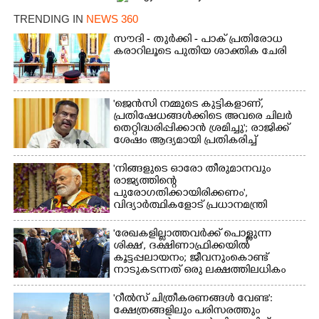
TRENDING IN
NEWS 360
സൗദി - തുർക്കി - പാക് പ്രതിരോധ
കരാറിലൂടെ പുതിയ ശാക്തിക ചേരി
×
Share this link
'ജെൻസി നമ്മുടെ കുട്ടികളാണ്,
പ്രതിഷേധങ്ങൾക്കിടെ അവരെ ചിലർ
തെറ്റിദ്ധരിപ്പിക്കാൻ ശ്രമിച്ചു'; രാജിക്ക്
ശേഷം ആദ്യമായി പ്രതികരിച്ച്
Copy Link
ധർമ്മേന്ദ്ര പ്രധാൻ
'നിങ്ങളുടെ ഓരോ തീരുമാനവും
രാജ്യത്തിന്റെ
പുരോഗതിക്കായിരിക്കണം',​
വിദ്യാർത്ഥികളോട് പ്രധാനമന്ത്രി
'രേഖകളില്ലാത്തവർക്ക് പൊള്ളുന്ന
ശിക്ഷ', ദക്ഷിണാഫ്രിക്കയിൽ
കൂട്ടപ്പലായനം; ജീവനുംകൊണ്ട്
നാടുകടന്നത് ഒരു ലക്ഷത്തിലധികം
പേർ
'റീൽസ് ചിത്രീകരണങ്ങൾ വേണ്ട':
ക്ഷേത്രങ്ങളിലും പരിസരത്തും