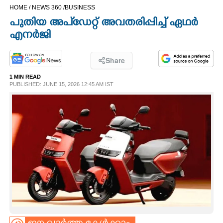
HOME /
NEWS 360 /
BUSINESS
CINEMA
പുതിയ അപ്ഡേറ്റ് അവതരിപ്പിച്ച് ഏഥർ
എനർജി
OPINION
Share
PHOTOS
1 MIN READ
PUBLISHED: JUNE 15, 2026 12:45 AM IST
LIFESTYLE
SPIRITUAL
INFO+
ART
ASTRO