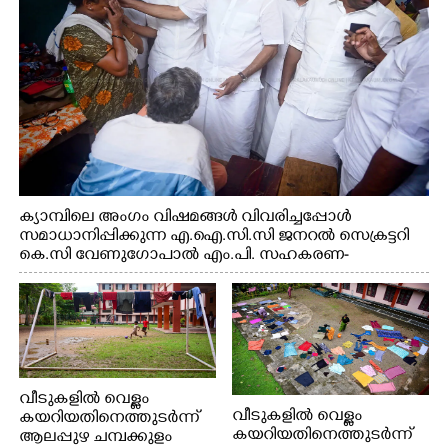
ക്യാമ്പിലെ അംഗം വിഷമങ്ങൾ വിവരിച്ചപ്പോൾ
സമാധാനിപ്പിക്കുന്ന എ.ഐ.സി.സി ജനറൽ സെക്രട്ടറി
കെ.സി വേണുഗോപാൽ എം.പി. സഹകരണ-
എക്സൈസ് വകുപ്പ് മന്ത്രി എം. ലിജു, എന്നിവർ
വീടുകളിൽ വെള്ളം
വീടുകളിൽ വെള്ളം
കയറിയതിനെത്തുടർന്ന്
കയറിയതിനെത്തുടർന്ന്
ആലപ്പുഴ ചമ്പക്കുളം