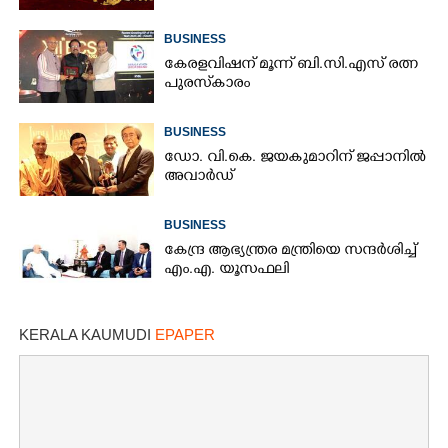
BUSINESS
കേരളവിഷന് മൂന്ന് ബി.സി.എസ് രത്ന
പുരസ്‌കാരം
BUSINESS
ഡോ. വി.കെ. ജയകുമാറിന് ജപ്പാനിൽ
അവാർഡ്
BUSINESS
കേന്ദ്ര ആഭ്യന്ത്രര മന്ത്രിയെ സന്ദർശിച്ച്
എം.എ. യൂസഫലി
KERALA KAUMUDI
EPAPER