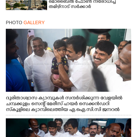
മൊബൈൽ ഫോൺ നിരോധിച്ച്
തമിഴ്നാട് സർക്കാർ
PHOTO
GALLERY
ദുരിതാശ്വാസ ക്യാമ്പുകൾ സന്ദർശിക്കുന്ന വേളയിൽ
ചമ്പക്കുളം സെന്റ് മേരീസ് ഹയർ സെക്കൻഡറി
സ്കൂളിലെ ക്യാമ്പിലെത്തിയ എ.ഐ.സി.സി ജനറൽ
സെക്രട്ടറി കെ.സി വേണുഗോപാൽ എം.പി കുരുന്നിനെ
എടുത്ത് ലാളിച്ചപ്പോൾ. സഹകരണ-എക്സൈസ്
വകുപ്പ് മന്ത്രി എം. ലിജു, കൃഷിവകുപ്പ് മന്ത്രി ടി. സിദ്ദിഖ്,
റെജി ചെറിയാൻ എം. എൽ. എ എന്നിവർ സമീപം