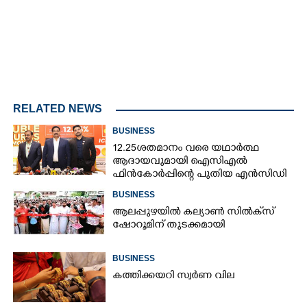
RELATED NEWS
BUSINESS
12.25ശതമാനം വരെ യഥാർത്ഥ
ആദായവുമായി ഐസിഎൽ
ഫിൻകോർപ്പിന്റെ പുതിയ എൻസിഡി
ഇഷ്യു ആരംഭിക്കുന്നു
BUSINESS
ആലപ്പുഴയിൽ കല്യാൺ സിൽക്‌സ്
ഷോറൂമിന് തുടക്കമായി
BUSINESS
കത്തിക്കയറി സ്വർണ വില