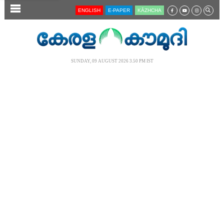
SECTIONS
ENGLISH
E-PAPER
KĀZHCHA
HOME
LATEST
SUNDAY, 09 AUGUST 2026 3.50 PM IST
AUDIO
NOTIFIED NEWS
POLL
KERALA
LOCAL
NEWS 360
CASE DIARY