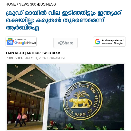
HOME /
NEWS 360 /
BUSINESS
CINEMA
ക്രൂഡ് ഓയില്‍ വില ഇടിഞ്ഞിട്ടും ഇന്ത്യക്ക്
രക്ഷയില്ല; കരുതല്‍ തുടരണമെന്ന്
OPINION
ആര്‍ബിഐ
PHOTOS
Share
1 MIN READ
| AUTHOR :
WEB DESK
LIFESTYLE
PUBLISHED: JULY 01, 2026 12:06 AM IST
SPIRITUAL
INFO+
ART
ASTRO