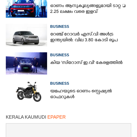
ഓണം ആനുകൂല്യങ്ങളുമായി ടാറ്റ 
2.25 ലക്ഷം വരെ ഇളവ്
BUSINESS
റേഞ്ച് റോവർ എസ്‌.വി അൾട്ര
ഇന്ത്യയിൽ: വില 3.80 കോടി രൂപ
BUSINESS
കിയ 'സിറോസ് ഇ.വി' കേരളത്തിൽ
BUSINESS
യമഹയുടെ ഓണം സ്പെഷ്യൽ
ഓഫറുകൾ
×
Share this link
KERALA KAUMUDI
EPAPER