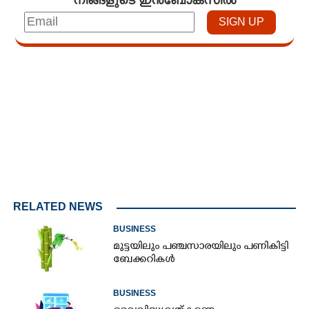
Loaded
:
2.23%
0:00
/
23:58
Play
Next
Mute
Current
Duration
Fullscreen
Time
RELATED NEWS
BUSINESS
മുട്ടയിലും പഞ്ചസാരയിലും പണികിട്ടി
ബേക്കറികൾ
BUSINESS