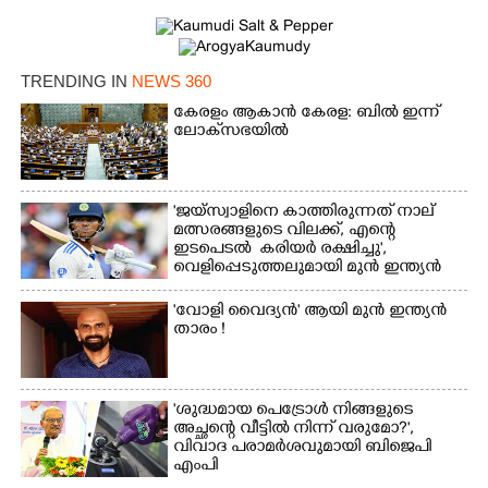
TRENDING IN
NEWS 360
കേരളം ആകാൻ കേരള: ബിൽ ഇന്ന്
ലോക്‌സഭയിൽ
'ജയ്സ്വാളിനെ കാത്തിരുന്നത് നാല്
മത്സരങ്ങളുടെ വിലക്ക്, എന്റെ
ഇടപെടൽ കരിയർ രക്ഷിച്ചു',​
വെളിപ്പെടുത്തലുമായി മുൻ ഇന്ത്യൻ
ക്യാപ്‌ടൻ
'വോളി വൈദ്യൻ' ആയി മുൻ ഇന്ത്യൻ
താരം !
'ശുദ്ധമായ പെട്രോൾ നിങ്ങളുടെ
അച്ഛന്റെ വീട്ടിൽ നിന്ന് വരുമോ?',
വിവാദ പരാമർശവുമായി ബിജെപി
എംപി