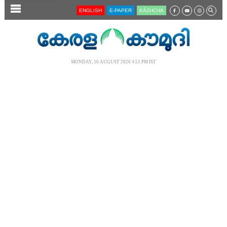
SECTIONS
ENGLISH
E-PAPER
KĀZHCHA
HOME
LATEST
MONDAY, 10 AUGUST 2026 4.51 PM IST
AUDIO
NOTIFIED NEWS
POLL
KERALA
LOCAL
NEWS 360
CASE DIARY