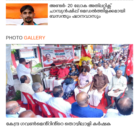
അണ്ടർ- 20 ലോക അത്‌ലറ്റിക്സ്
ചാമ്പ്യൻഷിപ്പ് മെഡൽത്തിളക്കമായി
ബസന്തും ഷാനവാസും
PHOTO
GALLERY
കേന്ദ്ര ഗവൺമെൻ്റിൻ്റെ തൊഴിലാളി കർഷക