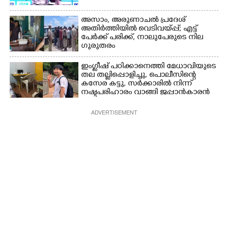
അസാം, അരുണാചൽ പ്രദേശ്
അതിർത്തിയിൽ വെടിവയ്പ്പ്; എട്ട്
പേർക്ക് പരിക്ക്, നാലുപേരുടെ നില
ഗുരുതരം
ഇംഗ്ളീഷ് പഠിക്കാനെത്തി മേധാവിയുടെ
തല തല്ലിപ്പൊളിച്ചു, പൊലീസിന്റെ
കസേര കട്ടു, സർക്കാരിൽ നിന്ന്
നഷ്ടപരിഹാരം വാങ്ങി ജപ്പാൻകാരൻ
ADVERTISEMENT