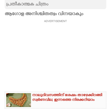
പ്രതീകാത്മക ചിത്രം
CARTOONS
ആഗോള അനിശ്ചിതത്വം വിനയാകും
ADVERTISEMENT
LITERATURE
ZOOM
CONTACT US
നാലുദിവസത്തിന് ശേഷം താഴേക്കിറങ്ങി
സ്വർണവില; ഇന്നത്തെ നിരക്കറിയാം