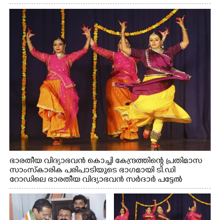
ഭാരതീയ വിദ്യാഭവൻ കൊച്ചി കേന്ദ്രത്തിന്റെ പ്രതിമാസ
സാംസ്കാരിക പരിപാടിയുടെ ഭാഗമായി ടി.ഡി
റോഡിലെ ഭാരതീയ വിദ്യാഭവൻ സർദാർ പട്ടേൽ
സഭാഗൃഹത്തിൽ എം. അക്ഷതയുടെ നേതൃത്വത്തിൽ
അവതരിപ്പിച്ച ലയ നമൻ കഥക് നൃത്തത്തിൽ നിന്ന്