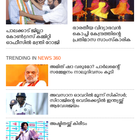
ഭാരതീയ വിദ്യാഭവൻ
പാലക്കാട് ജില്ലാ
കൊച്ചി കേന്ദ്രത്തിന്റെ
കോൺഗ്രസ് കമ്മിറ്റി
പ്രതിമാസ സാംസ്കാരിക
ഓഫീസിൽ മന്ത്രി റോജി
പരിപാടിയുടെ ഭാഗമായി
എം ജോണിന്
ടി.ഡി റോഡിലെ ഭാരതീയ
വിദ്യാഭവൻ സർദാർ
TRENDING IN
NEWS 360
പട്ടേൽ സഭാഗൃഹത്തിൽ
അമിത് ഷാ വരുമോ?​ പാർലമെന്റ്
എം. അക്ഷതയുടെ
സമ്മേളനം നാലുദിവസം കൂടി
നേതൃത്വത്തിൽ
അവതരിപ്പിച്ച ലയ നമൻ
കഥക് നൃത്തത്തിൽ നിന്ന്
അവസാന ഓവറിൽ മൂന്ന് സിക്‌സർ;
സിറാജിന്റെ വെടിക്കെട്ടിൽ ഇന്ത്യയ്ക്ക്
ആവേശജയം
അഷ്മിതയ്ക്ക് കിരീടം