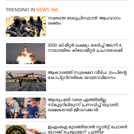
തുഴഞ്ഞു പോകുന്ന
പ്രദേശവാസികൾ
TRENDING IN
NEWS 360
'സ്വതന്ത്ര ബലൂചിസ്ഥാൻ' ആഹ്വാനം
ശക്തം
3000 കി.മീറ്റർ ലക്ഷ്യം ഭേദിച്ച് അഗ്നി 4,
നാലായിരം കിലോമീറ്റർ പ്രഹരശേഷി
ആകാശത്ത് സുരക്ഷാ വീഴ്‌ച: ട്രംപിന്റെ
കോ‌പ്‌റ്ററിനരികെ യാത്രാവിമാനം
ആശുപത്രി വരെ എത്തിയില്ല:
സ്കൂട്ടറിലിരുന്ന് പ്രസവിച്ച് യുവതി,
രക്ഷകരായി ജീവനക്കാർ
ഇഎംഐ മുടങ്ങിയാൽ സ്മാർട്ട് ഫോൺ
ലോക്ക് ചെയ്യുമോ? പുതിയ