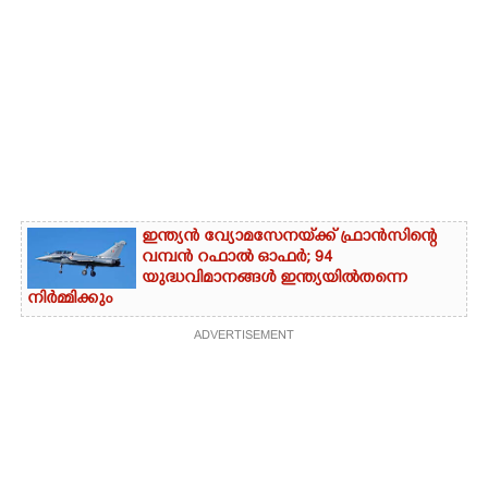
ഇന്ത്യൻ വ്യോമസേനയ്‌ക്ക് ഫ്രാൻസിന്റെ
വമ്പൻ റഫാൽ ഓഫർ; 94
യുദ്ധവിമാനങ്ങൾ ഇന്ത്യയിൽതന്നെ
നിർ‌മ്മിക്കും
ADVERTISEMENT