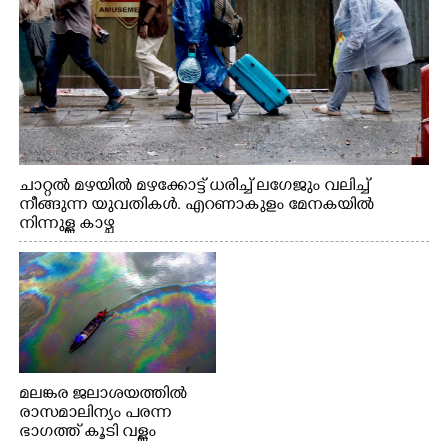
ചാറ്റൽ മഴയിൽ മഴക്കോട്ട് ധരിച്ച് ലഗേജും വലിച്ച്
നീങ്ങുന്ന യുവതികൾ. എറണാകുളം മേനകയിൽ
നിന്നുള്ള കാഴ്ച
മലങ്കര ജലാശയത്തിൽ
രാസമാലിന്യം പരന്ന
ഭാഗത്ത് കൂടി വള്ളം