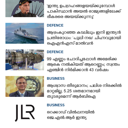
'ഇന്ത്യ ഉപഗ്രഹങ്ങളയയ്‌ക്കുമ്പോൾ
പാകിസ്ഥാൻ അയൽ രാജ്യങ്ങളിലേക്ക്
ഭീകരരെ അയയ്‌ക്കുന്നു'
DEFENCE
ആഴംകുറഞ്ഞ കടലിലും ഇനി ഇന്ത്യൻ
പ്രതിരോധം: ‘പുലി നഖ’ ചിഹ്നവുമായി
ഐഎൻഎസ്‌ മാൽവൻ
DEFENCE
99 എണ്ണം ചോദിച്ചപ്പോൾ അമേരിക്ക
ആകെ നൽകിയത് ആറെണ്ണം; സ്വന്തം
എഞ്ചിൻ നിർമിക്കാൻ 43 വർഷം
മുൻപത്തെ ആയുധം പുറത്തെടുത്ത്
BUSINESS
ഇന്ത്യ
×
Share this link
ആശ്വാസ തീരുമാനം; പലിശ നിരക്കിൽ
മാറ്റമില്ല, 5.25 ശതമാനമായി
തുടരുമെന്ന് ആർബിഐ
BUSINESS
റെക്കാഡ് വിൽപ്പനയിൽ
ജെ.എൽ.ആർ ഇന്ത്യ
Copy Link