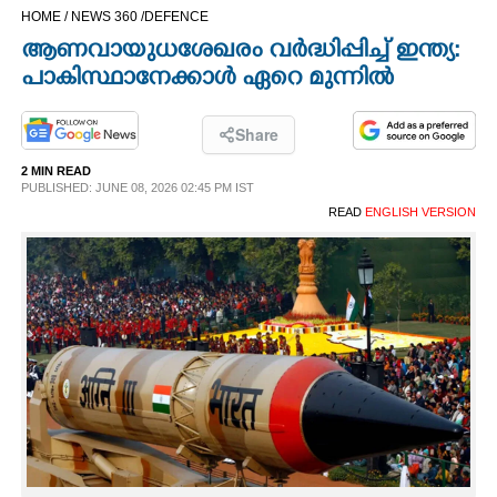
HOME /
NEWS 360 /
DEFENCE
CINEMA
ആണവായുധശേഖരം വർദ്ധിപ്പിച്ച് ഇന്ത്യ:
പാകിസ്ഥാനേക്കാൾ ഏറെ മുന്നിൽ
OPINION
Share
PHOTOS
2 MIN READ
PUBLISHED: JUNE 08, 2026 02:45 PM IST
LIFESTYLE
READ
ENGLISH VERSION
SPIRITUAL
INFO+
ART
ASTRO