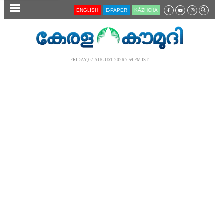
SECTIONS
ENGLISH
E-PAPER
KĀZHCHA
HOME
LATEST
FRIDAY, 07 AUGUST 2026 7.59 PM IST
AUDIO
NOTIFIED NEWS
POLL
KERALA
LOCAL
NEWS 360
CASE DIARY