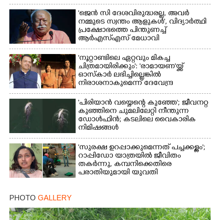
'ജെൻ സി ദേശവിരുദ്ധരല്ല, അവർ
നമ്മുടെ സ്വന്തം ആളുകൾ', വിദ്യാർത്ഥി
പ്രക്ഷോഭത്തെ പിന്തുണച്ച്
ആർഎസ്‌എസ് മേധാവി
'നൂറ്റാണ്ടിലെ ഏറ്റവും മികച്ച
ചിത്രമായിരിക്കും': 'രാമായണ'യ്ക്ക്
ഓസ്കാ‌ർ ലഭിച്ചില്ലെങ്കിൽ
നിരാശനാകുമെന്ന് ദേവേന്ദ്ര
ഫഡ്നാവിസ്
'പിരിയാൻ വയ്യെന്റെ കുഞ്ഞേ'; ജീവനറ്റ
കുഞ്ഞിനെ ചുമലിലേറ്റി നീന്തുന്ന
ഡോൾഫിൻ; കടലിലെ വൈകാരിക
നിമിഷങ്ങൾ
'സുരക്ഷ ഉറപ്പാക്കുമെന്നത് പച്ചക്കള്ളം';
റാപ്പിഡോ യാത്രയിൽ ജീവിതം
തകർന്നു, കമ്പനിക്കെതിരെ
പരാതിയുമായി യുവതി
PHOTO
GALLERY