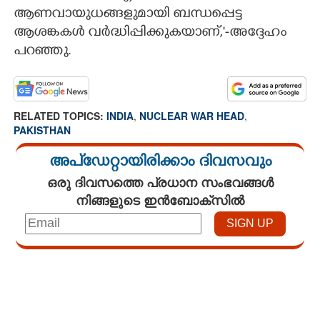
ആണവായുധങ്ങളുമായി ബന്ധപ്പെട്ട
ആശങ്കകൾ വർദ്ധിപ്പിക്കുകയാണ്,"-അദ്ദേഹം
പറഞ്ഞു.
RELATED TOPICS:
INDIA
,
NUCLEAR WAR HEAD
,
PAKISTHAN
അപ്ഡേറ്റായിരിക്കാം ദിവസവും
ഒരു ദിവസത്തെ പ്രധാന സംഭവങ്ങൾ
നിങ്ങളുടെ ഇൻബോക്സിൽ
Loaded
:
3.62%
/
Mute