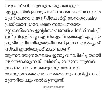
ന്യൂഡൽഹി: ആണുവായുധങ്ങളുടെ
CARTOONS
എണ്ണത്തിൽ ഇന്ത്യ പാകിസ്ഥാനെക്കാൾ വളരെ
മുന്നിലെത്തിയെന്ന് റിപ്പോർട്ട്. അന്താരാഷ്ട്ര
LITERATURE
പ്രതിരോധ ഗവേഷണ സ്ഥാപനമായ
സ്റ്റോക്ക്ഹോം ഇന്റർനാഷണൽ പീസ് റിസർച്ച്
ZOOM
ഇൻസ്റ്റിറ്റ്യൂട്ടിന്റെ (എസ്ഐപിആർഐ) ഏറ്റവും
പുതിയ വിലയിരുത്തലിലാണ് ഈ വിവരമുള്ളത്.
'സിപ്രി ഇയർബുക്ക് 2026' ലാണ്
CONTACT US
ആണവായുധശേഖരം ഇന്ത്യ വർദ്ധിപ്പിച്ചതായി
വ്യക്തമാക്കുന്നത്. വർദ്ധിച്ചുവരുന്ന ആണവ
അപകടസാദ്ധ്യതകളെയും ആഗോള
ആയുധശേഖര വ്യാപനത്തെയും കുറിച്ച് സിപ്രി
മുന്നറിയിപ്പും നൽകുന്നുണ്ട്.
ADVERTISEMENT