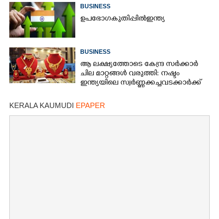
BUSINESS
ഉ​പ​ഭോ​ഗ​ ​കു​തി​പ്പി​ൽ​ ​ഇ​ന്ത്യ​
BUSINESS
ആ ലക്ഷ്യത്തോടെ കേന്ദ്ര സർക്കാർ
ചില മാറ്റങ്ങൾ വരുത്തി: നഷ്ടം
ഇന്ത്യയിലെ സ്വർണ്ണക്കച്ചവടക്കാർക്ക്
KERALA KAUMUDI
EPAPER