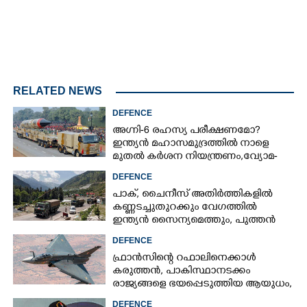
RELATED NEWS
DEFENCE
അഗ്നി-6 രഹസ്യ പരീക്ഷണമോ?
ഇന്ത്യൻ മഹാസമുദ്രത്തിൽ നാളെ
മുതൽ കർശന നിയന്ത്രണം,വ്യോമ-
സമുദ്ര പാതകൾ അടയ്ക്കും
DEFENCE
പാക്, ചൈനീസ് അതിർത്തികളിൽ
കണ്ണടച്ചുതുറക്കും വേഗത്തിൽ
ഇന്ത്യൻ സൈന്യമെത്തും, പുത്തൻ
പദ്ധതിയുമായി കേന്ദ്രസർക്കാർ
DEFENCE
ഫ്രാൻസിന്റെ റഫാലിനെക്കാൾ
കരുത്തൻ,​ പാകിസ്ഥാനടക്കം
രാജ്യങ്ങളെ ഭയപ്പെടുത്തിയ ആയുധം,​
ഇന്ത്യ നിർമ്മിച്ച എണ്ണം 100ലേക്ക്
DEFENCE