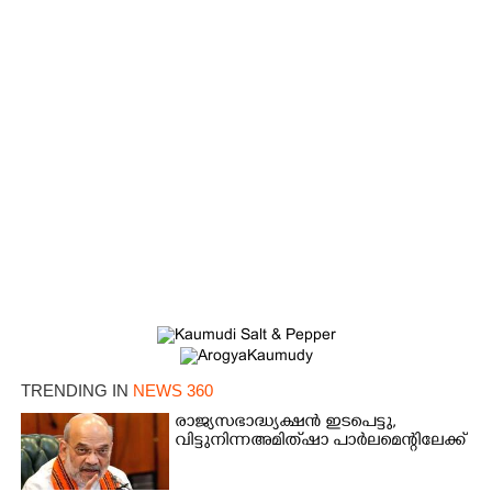
TRENDING IN
NEWS 360
രാജ്യസഭാദ്ധ്യക്ഷൻ ഇടപെട്ടു,
വിട്ടുനിന്ന അമിത് ഷാ പാർലമെന്റിലേക്ക്