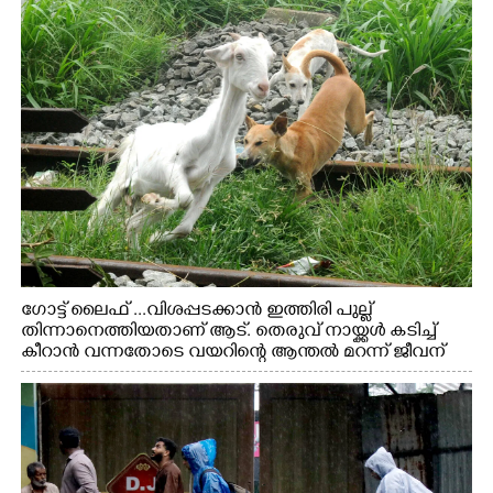
ഗോട്ട് ലൈഫ് ...വിശപ്പടക്കാൻ ഇത്തിരി പുല്ല്
തിന്നാനെത്തിയതാണ് ആട്. തെരുവ് നായ്ക്കൾ കടിച്ച്
കീറാൻ വന്നതോടെ വയറിന്റെ ആന്തൽ മറന്ന് ജീവന്
വേണ്ടിയായി ഓട്ടം. എറണാകുളം വാത്തുരുത്തിയിൽ
നിന്നുള്ള കാഴ്ച