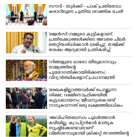
സൗദി - തുർക്കി - പാക് പ്രതിരോധ
കരാറിലൂടെ പുതിയ ശാക്തിക ചേരി
'ജെൻസി നമ്മുടെ കുട്ടികളാണ്,
പ്രതിഷേധങ്ങൾക്കിടെ അവരെ ചിലർ
തെറ്റിദ്ധരിപ്പിക്കാൻ ശ്രമിച്ചു'; രാജിക്ക്
ശേഷം ആദ്യമായി പ്രതികരിച്ച്
ധർമ്മേന്ദ്ര പ്രധാൻ
'നിങ്ങളുടെ ഓരോ തീരുമാനവും
രാജ്യത്തിന്റെ
പുരോഗതിക്കായിരിക്കണം',​
വിദ്യാർത്ഥികളോട് പ്രധാനമന്ത്രി
'രേഖകളില്ലാത്തവർക്ക് പൊള്ളുന്ന
ശിക്ഷ', ദക്ഷിണാഫ്രിക്കയിൽ
കൂട്ടപ്പലായനം; ജീവനുംകൊണ്ട്
നാടുകടന്നത് ഒരു ലക്ഷത്തിലധികം
പേർ
‘അവിഹിതബന്ധം പുലർത്താൻ
കഴിയില്ല,​ ക്യാപ്റ്റൻമാർ മാതൃക
സൃഷ്ടിക്കേണ്ടവരാണ്'
വിമർശനവുമായി ക്രിക്കറ്റ് താരത്തിന്റെ