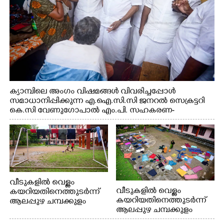
ക്യാമ്പിലെ അംഗം വിഷമങ്ങൾ വിവരിച്ചപ്പോൾ
സമാധാനിപ്പിക്കുന്ന എ.ഐ.സി.സി ജനറൽ സെക്രട്ടറി
കെ.സി വേണുഗോപാൽ എം.പി. സഹകരണ-
എക്സൈസ് വകുപ്പ് മന്ത്രി എം. ലിജു, എന്നിവർ
വീടുകളിൽ വെള്ളം
വീടുകളിൽ വെള്ളം
കയറിയതിനെത്തുടർന്ന്
കയറിയതിനെത്തുടർന്ന്
ആലപ്പുഴ ചമ്പക്കുളം
ആലപ്പുഴ ചമ്പക്കുളം
ഫാദർ തോമസ്
ഫാദർ തോമസ്
പോരൂക്കര സെൻട്രൽ