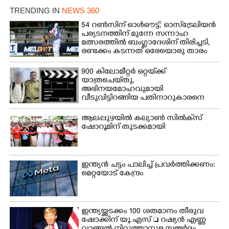
പോരൂക്കര സെൻട്രൽ
സ്കൂളിലെ ദുരിതാശ്വാസ
TRENDING IN
NEWS 360
സ്കൂളിലെ ദുരിതാശ്വാസ
ക്യാമ്പിലെത്തിയവർ
ക്യാമ്പിലെത്തിയവർ മഴ
വസ്ത്രങ്ങൾ
54 റൺസിന് ഓൾഔട്ട്; ഓസ്‌ട്രേലിയൻ
പര്യടനത്തിന് മുന്നേ സന്നാഹ
മാറിനിന്ന ഇടവേളയിൽ
ഉണക്കാനിട്ടിരിക്കുന്ന
മത്സരത്തിൽ ബംഗ്ലാദേശിന് തിരിച്ചടി,
ക്യാമ്പ് പരിസരത്ത്
ഗോൾപോസ്റ്റിന് മുന്നിൽ
രണ്ടക്കം കടന്നത് ഒരേയൊരു താരം
വസ്ത്രങ്ങൾ
ഫുട്ബോൾ കളികളിൽ
ഉണക്കാനിടുന്ന കാഴ്ച.
ഏർപ്പെട്ടിരിക്കുന്ന
900 കിലോമീറ്റർ ഒറ്റയ്‌ക്ക്
കുട്ടികൾ
യാത്രചെ‌യ്‌തു,​
അഭിനയമോഹവുമായി
വീടുവിട്ടിറങ്ങിയ പതിനാറുകാരനെ
കണ്ടെത്തിയത് ഫിലിം സിറ്റിയിൽ
ആലപ്പുഴയിൽ കല്യാൺ സിൽക്‌സ്
ഷോറൂമിന് തുടക്കമായി
ഇന്ത്യൻ ചട്ടം പാലിച്ച് പ്രവർത്തിക്കണം:
മെറ്റയോട് കേന്ദ്രം
ഇന്ത്യയ്ക്കടക്കം 100 ശതമാനം തീരുവ
ഷോക്കിന് യു.എസ്  റഷ്യൻ എണ്ണ