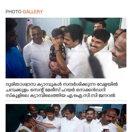
ഭാര്യ
PHOTO
GALLERY
ദുരിതാശ്വാസ ക്യാമ്പുകൾ സന്ദർശിക്കുന്ന വേളയിൽ
ചമ്പക്കുളം സെന്റ് മേരീസ് ഹയർ സെക്കൻഡറി
സ്കൂളിലെ ക്യാമ്പിലെത്തിയ എ.ഐ.സി.സി ജനറൽ
സെക്രട്ടറി കെ.സി വേണുഗോപാൽ എം.പി കുരുന്നിനെ
എടുത്ത് ലാളിച്ചപ്പോൾ. സഹകരണ-എക്സൈസ്
വകുപ്പ് മന്ത്രി എം. ലിജു, കൃഷിവകുപ്പ് മന്ത്രി ടി. സിദ്ദിഖ്,
റെജി ചെറിയാൻ എം. എൽ. എ എന്നിവർ സമീപം