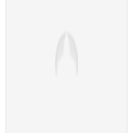
×
Share this link
Copy Link