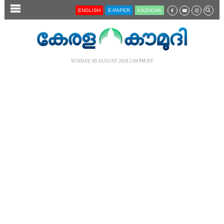
SECTIONS
ENGLISH
E-PAPER
KĀZHCHA
HOME
LATEST
SUNDAY, 09 AUGUST 2026 2.09 PM IST
AUDIO
NOTIFIED NEWS
POLL
KERALA
LOCAL
NEWS 360
CASE DIARY