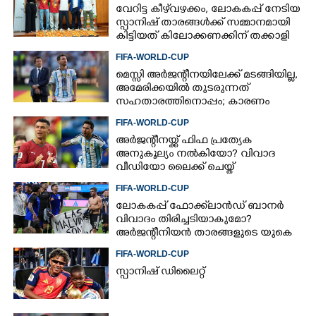
വേറിട്ട കീഴ്‌‌വഴക്കം,​ ലോകകപ്പ് നേടിയ
സ്പാനിഷ് താരങ്ങൾക്ക് സമ്മാനമായി
കിട്ടിയത് കിലോക്കണക്കിന് തക്കാളി
FIFA-WORLD-CUP
മെസ്സി അര്‍ജന്റീനയിലേക്ക് മടങ്ങിയില്ല,
അമേരിക്കയില്‍ തുടരുന്നത്
സഹതാരത്തിനൊപ്പം; കാരണം
അറിയിച്ച് എഎഫ്എ
FIFA-WORLD-CUP
അർജന്റീനയ്ക്ക് ഫിഫ പ്രത്യേക
അനുകൂല്യം നൽകിയോ? വിവാദ
വീഡിയോ ലൈക്ക് ചെയ്ത്
റൊണാൾഡോ
FIFA-WORLD-CUP
ലോകകപ്പ് ഫോക്ക്‌ലാൻഡ് ബാനർ
വിവാദം തിരിച്ചടിയാകുമോ?
അർജന്റീനിയൻ താരങ്ങളുടെ യുകെ
വിസ റദ്ദാക്കുമെന്ന് റിപ്പോർട്ട്
FIFA-WORLD-CUP
സ്പാനിഷ് ഡിലൈറ്റ്