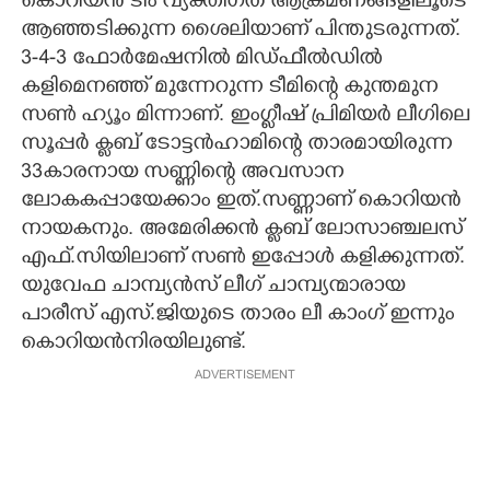
കൊറിയൻ ടീം വ്യക്തിഗത ആക്രമണങ്ങളിലൂടെ
ആഞ്ഞടിക്കുന്ന ശൈലിയാണ് പിന്തുടരുന്നത്.
3-4-3 ഫോർമേഷനിൽ മിഡ്ഫീൽഡിൽ
കളിമെനഞ്ഞ് മുന്നേറുന്ന ടീമിന്റെ കുന്തമുന
സൺ ഹ്യൂം മിന്നാണ്. ഇംഗ്ളീഷ് പ്രിമിയർ ലീഗിലെ
സൂപ്പർ ക്ളബ് ടോട്ടൻഹാമിന്റെ താരമായിരുന്ന
33കാരനായ സണ്ണിന്റെ അവസാന
ലോകകപ്പായേക്കാം ഇത്.സണ്ണാണ് കൊറിയൻ
നായകനും. അമേരിക്കൻ ക്ളബ് ലോസാഞ്ചലസ്
എഫ്.സിയിലാണ് സൺ ഇപ്പോൾ കളിക്കുന്നത്.
യുവേഫ ചാമ്പ്യൻസ് ലീഗ് ചാമ്പ്യന്മാരായ
പാരീസ് എസ്.ജിയുടെ താരം ലീ കാംഗ് ഇന്നും
കൊറിയൻനിരയിലുണ്ട്.
ADVERTISEMENT