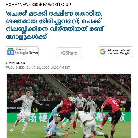
HOME /
NEWS 360 /
FIFA WORLD CUP
CINEMA
'ചെക്ക്' മടക്കി ദക്ഷിണ കൊറിയ,
ശക്തമായ തിരിച്ചുവരവ്; ചെക്ക്
OPINION
റിപ്പബ്ലിക്കിനെ വീഴ്ത്തിയത് രണ്ട്
ഗോളുകൾക്ക്
PHOTOS
Share
LIFESTYLE
1 MIN READ
PUBLISHED: JUNE 12, 2026 10:02 AM IST
SPIRITUAL
INFO+
ART
ASTRO