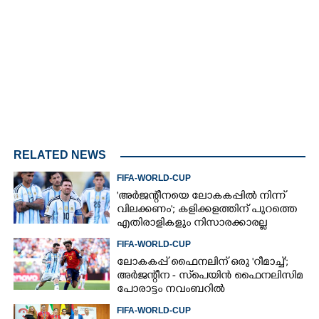
3.29%
/
Unmute
RELATED NEWS
FIFA-WORLD-CUP
'അർജന്റീനയെ ലോകകപ്പിൽ നിന്ന്
വിലക്കണം'; കളിക്കളത്തിന് പുറത്തെ
എതിരാളികളും നിസാരക്കാരല്ല
FIFA-WORLD-CUP
ലോകകപ്പ് ഫൈനലിന് ഒരു 'റീമാച്ച്';
അര്‍ജന്റീന - സ്‌പെയിന്‍ ഫൈനലിസിമ
പോരാട്ടം നവംബറില്‍
FIFA-WORLD-CUP