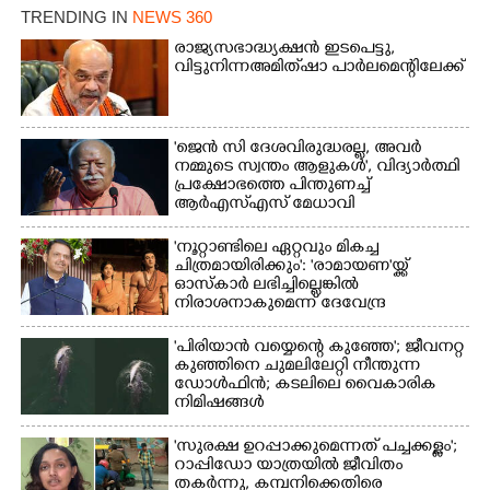
TRENDING IN
NEWS 360
രാജ്യസഭാദ്ധ്യക്ഷൻ ഇടപെട്ടു,
വിട്ടുനിന്ന അമിത് ഷാ പാർലമെന്റിലേക്ക്
'ജെൻ സി ദേശവിരുദ്ധരല്ല, അവർ
നമ്മുടെ സ്വന്തം ആളുകൾ', വിദ്യാർത്ഥി
പ്രക്ഷോഭത്തെ പിന്തുണച്ച്
ആർഎസ്‌എസ് മേധാവി
'നൂറ്റാണ്ടിലെ ഏറ്റവും മികച്ച
ചിത്രമായിരിക്കും': 'രാമായണ'യ്ക്ക്
ഓസ്കാ‌ർ ലഭിച്ചില്ലെങ്കിൽ
നിരാശനാകുമെന്ന് ദേവേന്ദ്ര
ഫഡ്നാവിസ്
'പിരിയാൻ വയ്യെന്റെ കുഞ്ഞേ'; ജീവനറ്റ
കുഞ്ഞിനെ ചുമലിലേറ്റി നീന്തുന്ന
ഡോൾഫിൻ; കടലിലെ വൈകാരിക
നിമിഷങ്ങൾ
'സുരക്ഷ ഉറപ്പാക്കുമെന്നത് പച്ചക്കള്ളം';
റാപ്പിഡോ യാത്രയിൽ ജീവിതം
തകർന്നു, കമ്പനിക്കെതിരെ