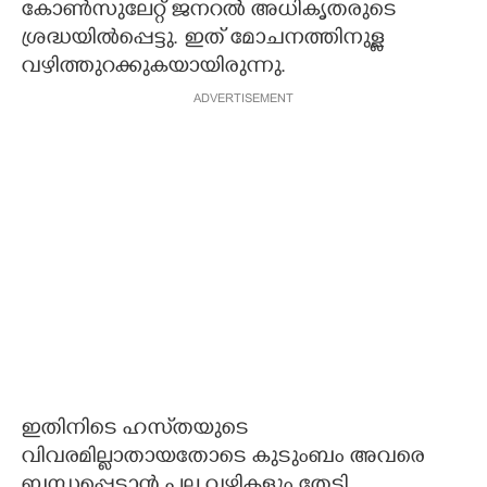
കോൺസുലേറ്റ് ജനറൽ അധികൃതരുടെ
ശ്രദ്ധയിൽപ്പെട്ടു. ഇത് മോചനത്തിനുള്ള
വഴിത്തുറക്കുകയായിരുന്നു.
ADVERTISEMENT
ഇതിനിടെ ഹസ്‌തയുടെ
വിവരമില്ലാതായതോടെ കുടുംബം അവരെ
ബന്ധപ്പെടാൻ പല വഴികളും തേടി.