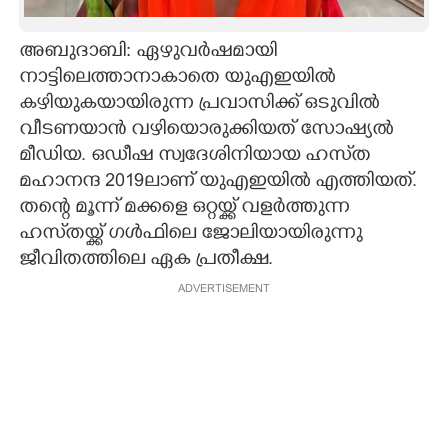
CARTOONS
അബുദാബി: ഏഴുവർഷമായി
നാട്ടിലെത്താനാകാതെ യുഎഇയിൽ
LITERATURE
കഴിയുകയായിരുന്ന പ്രവാസിക്ക് ഒടുവിൽ
വീടണയാൻ വഴിയൊരുക്കിയത് സോഷ്യൽ
ZOOM
മീഡിയ. ഒഡീഷ സ്വദേശിനിയായ ഹസ്‌ത
മഹാനന്ദ 2019ലാണ് യുഎഇയിൽ എത്തിയത്.
തന്റെ മൂന്ന് മക്കളെ ഒറ്റയ്ക്ക് വളർത്തുന്ന
CONTACT US
ഹസ്‌തയ്ക്ക് ഗൾഫിലെ ജോലിയായിരുന്നു
ജീവിതത്തിലെ ഏക പ്രതീക്ഷ.
ADVERTISEMENT