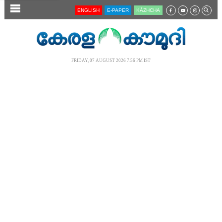
SECTIONS
ENGLISH
E-PAPER
KĀZHCHA
HOME
LATEST
FRIDAY, 07 AUGUST 2026 7.56 PM IST
AUDIO
NOTIFIED NEWS
POLL
KERALA
LOCAL
NEWS 360
CASE DIARY