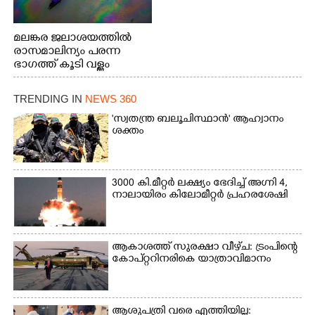
മലങ്കര ജലാശയത്തിൽ
രാസമാലിന്യം പരന്ന
ഭാഗത്ത് കൂടി വള്ളം
തുഴഞ്ഞു പോകുന്ന
പ്രദേശവാസികൾ
TRENDING IN
NEWS 360
'സ്വതന്ത്ര ബലൂചിസ്ഥാൻ' ആഹ്വാനം
ശക്തം
3000 കി.മീറ്റർ ലക്ഷ്യം ഭേദിച്ച് അഗ്നി 4,
നാലായിരം കിലോമീറ്റർ പ്രഹരശേഷി
ആകാശത്ത് സുരക്ഷാ വീഴ്‌ച: ട്രംപിന്റെ
കോ‌പ്‌റ്ററിനരികെ യാത്രാവിമാനം
ആശുപത്രി വരെ എത്തിയില്ല: