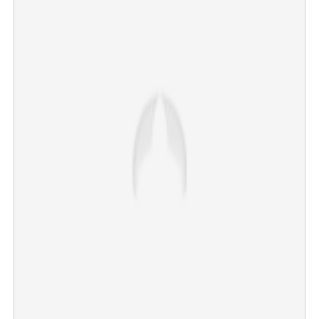
×
Share this link
Copy Link