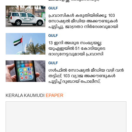
അഞ്ചുപേർക്ക് പരിക്ക്
GULF
പ്രവാസികൾ കരുതിയിരിക്കൂ; 103
സോഷ്യൽ മീഡിയ അക്കൗണ്ടുകൾ
പൂട്ടിച്ചു, ജാഗ്രതാ നിർദേശവുമായി
ഗൾഫ് രാജ്യം
GULF
13 ഇനി അശുഭ സംഖ്യയല്ല;
യുഎഇയിൽ 51 കോടിയുടെ
ഭാഗ്യനേട്ടവുമായി പ്രവാസി
GULF
ഗൾഫിൽ സോഷ്യൽ മീഡിയ വഴി വൻ
തട്ടിപ്പ്; 103 വ്യാജ അക്കൗണ്ടുകൾ
പൂട്ടിച്ച് ദുബായ് പൊലീസ്,
പ്രവാസികൾക്ക് ജാഗ്രതാ നിർദേശം
KERALA KAUMUDI
EPAPER