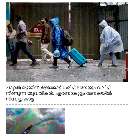
നിന്നുള്ള കാഴ്ച
ചാറ്റൽ മഴയിൽ മഴക്കോട്ട് ധരിച്ച് ലഗേജും വലിച്ച്
നീങ്ങുന്ന യുവതികൾ. എറണാകുളം മേനകയിൽ
നിന്നുള്ള കാഴ്ച