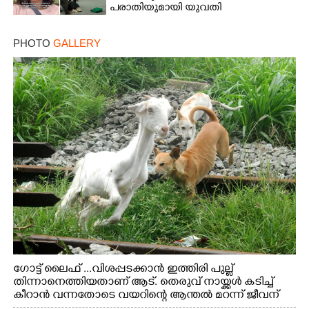
പരാതിയുമായി യുവതി
PHOTO
GALLERY
ഗോട്ട് ലൈഫ് ...വിശപ്പടക്കാൻ ഇത്തിരി പുല്ല്
തിന്നാനെത്തിയതാണ് ആട്. തെരുവ് നായ്ക്കൾ കടിച്ച്
കീറാൻ വന്നതോടെ വയറിന്റെ ആന്തൽ മറന്ന് ജീവന്
വേണ്ടിയായി ഓട്ടം. എറണാകുളം വാത്തുരുത്തിയിൽ