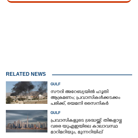
Loaded
:
4.00%
/
Mute
RELATED NEWS
GULF
സൗദി അറേബ്യയിൽ ഹൂതി
ആക്രമണം; പ്രവാസികൾക്കടക്കം
പരിക്ക്, യെമനി സൈനികർ
കൊല്ലപ്പെട്ടു
GULF
പ്രവാസികളുടെ ശ്രദ്ധയ്ക്ക്: തിങ്കളാഴ്ച
വരെ യുഎഇയിലെ കാലാവസ്ഥ
മാറിമറിയും, മുന്നറിയിപ്പ്