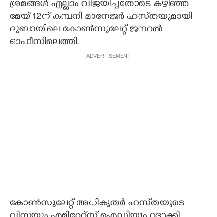
ശ്രമങ്ങൾ എല്ലാം വിജയിച്ചതോടെ കഴിഞ്ഞ
മേയ് 12ന് കമ്പനി മാനേജർ ഹസ്‌തയുമായി
ദുബായിലെ കോൺസുലേറ്റ് ജനറൽ
ഓഫീസിലെത്തി.
ADVERTISEMENT
കോൺസുലേറ്റ് അധികൃതർ ഹസ്‌തയുടെ
വിസയും എമിറേറ്റ്‌സ് ഐഡിയും റദ്ദാക്കി.