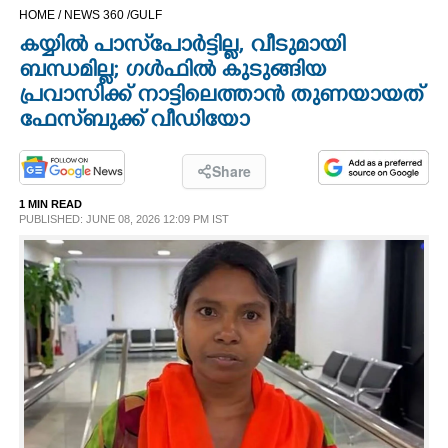
HOME /
NEWS 360 /
GULF
CINEMA
കയ്യിൽ പാസ്‌പോർട്ടില്ല, വീടുമായി
ബന്ധമില്ല; ഗൾഫിൽ കുടുങ്ങിയ
OPINION
പ്രവാസിക്ക് നാട്ടിലെത്താൻ തുണയായത്
ഫേസ്‌ബുക്ക് വീഡിയോ
PHOTOS
Share
LIFESTYLE
1 MIN READ
PUBLISHED: JUNE 08, 2026 12:09 PM IST
SPIRITUAL
INFO+
ART
ASTRO