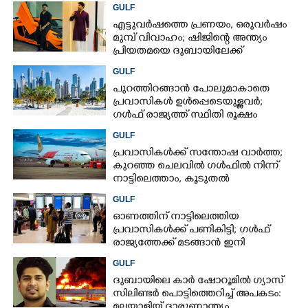
GULF
എട്ടുവർഷത്തെ പ്രണയം,​ ഒരുവർഷം
മുമ്പ് വിവാഹം; ഷിജിന്റെ അന്ത്യം
പ്രിയതമയെ ദുബായിലേക്ക്
കൊണ്ടുവരാനുള്ള ഒരുക്കത്തിനിടെ
GULF
പുറത്തിറങ്ങാൻ പോലുമാകാതെ
പ്രവാസികൾ ഉൾപ്പെടെയുള്ളവർ;
ഗൾഫ് രാജ്യത്ത് സ്ഥിതി രൂക്ഷം
GULF
പ്രവാസികൾക്ക് സന്തോഷ വാർത്ത;
കുറഞ്ഞ ചെലവിൽ ഗൾഫിൽ നിന്ന്
നാട്ടിലെത്താം,​ കൂടുതൽ
സർവീസുകളുമായി എയർഇന്ത്യ
GULF
എക്സ്പ്രസ്
ഓണത്തിന് നാട്ടിലെത്തിയ
പ്രവാസികൾക്ക് പണികിട്ടി; ഗൾഫ്
രാജ്യത്തേക്ക് മടങ്ങാൻ ഇനി
ഇരട്ടിയിലധികം പണം ചെലവാക്കണം
GULF
ദുബായിലെ കാർ ഷോറൂമിൽ ഗ്യാസ്
സിലിണ്ടർ പൊട്ടിത്തെറിച്ച് അപകടം:
മലയാളിയ്ക്ക് ദാരുണാന്ത്യം,