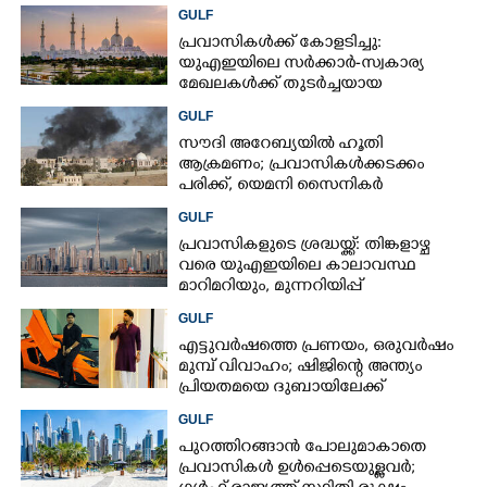
GULF
പ്രവാസികൾക്ക് കോളടിച്ചു:
യുഎഇയിലെ സർക്കാർ-സ്വകാര്യ
മേഖലകൾക്ക് തുടർച്ചയായ
മൂന്നുദിവസം അവധി
GULF
സൗദി അറേബ്യയിൽ ഹൂതി
ആക്രമണം; പ്രവാസികൾക്കടക്കം
പരിക്ക്, യെമനി സൈനികർ
കൊല്ലപ്പെട്ടു
GULF
പ്രവാസികളുടെ ശ്രദ്ധയ്ക്ക്: തിങ്കളാഴ്ച
വരെ യുഎഇയിലെ കാലാവസ്ഥ
മാറിമറിയും, മുന്നറിയിപ്പ്
GULF
എട്ടുവർഷത്തെ പ്രണയം,​ ഒരുവർഷം
മുമ്പ് വിവാഹം; ഷിജിന്റെ അന്ത്യം
പ്രിയതമയെ ദുബായിലേക്ക്
കൊണ്ടുവരാനുള്ള ഒരുക്കത്തിനിടെ
GULF
പുറത്തിറങ്ങാൻ പോലുമാകാതെ
പ്രവാസികൾ ഉൾപ്പെടെയുള്ളവർ;