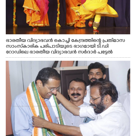
ഭാരതീയ വിദ്യാഭവൻ കൊച്ചി കേന്ദ്രത്തിന്റെ പ്രതിമാസ
സാംസ്കാരിക പരിപാടിയുടെ ഭാഗമായി ടി.ഡി
റോഡിലെ ഭാരതീയ വിദ്യാഭവൻ സർദാർ പട്ടേൽ
സഭാഗൃഹത്തിൽ എം. അക്ഷതയുടെ നേതൃത്വത്തിൽ
അവതരിപ്പിച്ച ലയ നമൻ കഥക് നൃത്തത്തിൽ നിന്ന്