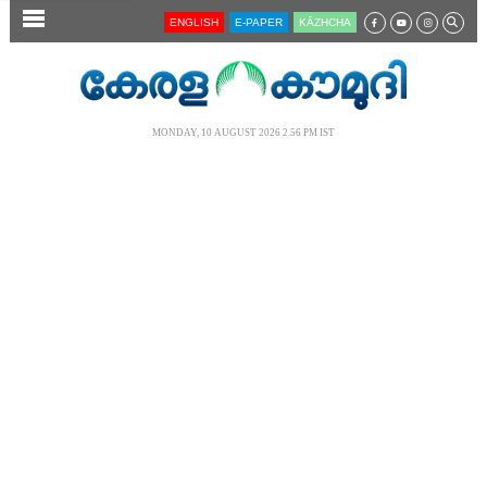
SECTIONS
ENGLISH
E-PAPER
KĀZHCHA
HOME
LATEST
MONDAY, 10 AUGUST 2026 2.56 PM IST
AUDIO
NOTIFIED NEWS
POLL
KERALA
LOCAL
NEWS 360
CASE DIARY