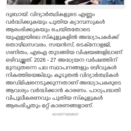
CARTOONS
ദുബായ്: വിദ്യാർത്ഥികളുടെ എണ്ണം
വർദ്ധിക്കുകയും പുതിയ ക്യാമ്പസുകൾ
LITERATURE
ആരംഭിക്കുകയും ചെയ്‌തതോടെ
യുഎഇയിലെ സ്‌കൂളുകളിൽ അദ്ധ്യാപകർക്ക്
ZOOM
തൊഴിലസവരം. സയൻസ്, ടെക്‌നോളജി,
ഗണിതം, എഐ തുടങ്ങിയ വിഷയങ്ങളിലാണ്
ഒഴിവുള്ളത്. 2026 - 27 അദ്ധ്യയന വർഷത്തിന്
CONTACT US
മുമ്പുതന്നെ പല സ്ഥാപനങ്ങളും ഒഴിവുകൾ
നികത്തിയെങ്കിലും കൂടുതൽ വിദ്യാർത്ഥികൾ
അഡ്‌മിഷനെടുക്കുന്നതാണ് അദ്ധ്യാപകരുടെ
ആവശ്യം വർദ്ധിക്കാൻ കാരണം. പാഠ്യപദ്ധതി
വിപുലീകരണവും പുതിയ സ്‌കൂളുകൾ
ആരംഭിച്ചതും മറ്റ് കാരണങ്ങളാണ്.
ADVERTISEMENT