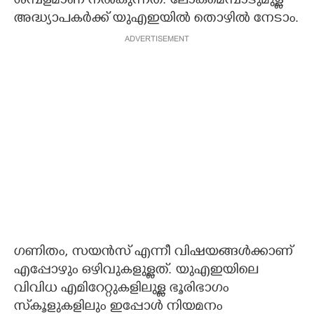
ശമ്പളമാണ് നൽകുന്നത്. ലോകമെമ്പാടുമുള്ള
അദ്ധ്യാപകർക്ക് യുഎഇയിൽ തൊഴിൽ നേടാം.
ADVERTISEMENT
ഗണിതം, സയൻസ് എന്നീ വിഷയങ്ങൾക്കാണ്
എപ്പോഴും ഒഴിവുകളുള്ളത്. യുഎഇയിലെ
വിവിധ എമിറേറ്റുകളിലുള്ള ഭൂരിഭാഗം
സ്‌കൂളുകളിലും ഇപ്പോൾ നിയമനം