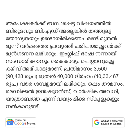
അപേക്ഷകർക്ക് ബന്ധപ്പെട്ട വിഷയത്തിൽ
ബിരുദവും ബി.എഡ് അല്ലെങ്കിൽ തത്തുല്യ
യോഗ്യതയും ഉണ്ടായിരിക്കണം. രണ്ട് മുതൽ
മൂന്ന് വർഷത്തെ പ്രവൃത്തി പരിചയമുള്ളവർക്ക്
മുൻഗണന ലഭിക്കും. ഇംഗ്ലീഷ് ഭാഷ നന്നായി
സംസാരിക്കാനും കൈകാര്യം ചെയ്യാനുമുള്ല
കഴിവ് അഭികാമ്യമാണ്. പ്രതിമാസം 3,500
(90,428 രൂപ) മുതൽ 40,000 ദിർഹം (10,33,467
രൂപ) വരെ ശമ്പളമായി ലഭിക്കും. ഒപ്പം താമസം,
മെഡിക്കൽ ഇൻഷുറൻസ്, വാർഷിക അവധി,
യാത്രാബത്ത എന്നിവയും മിക്ക സ്‌കൂളുകളും
നൽകാറുണ്ട്.