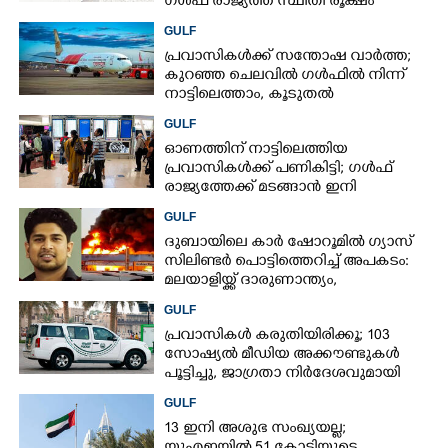
ഗൾഫ് രാജ്യത്ത് സ്ഥിതി രൂക്ഷം
GULF
പ്രവാസികൾക്ക് സന്തോഷ വാർത്ത;
കുറഞ്ഞ ചെലവിൽ ഗൾഫിൽ നിന്ന്
നാട്ടിലെത്താം,​ കൂടുതൽ
സർവീസുകളുമായി എയർഇന്ത്യ
GULF
എക്സ്പ്രസ്
ഓണത്തിന് നാട്ടിലെത്തിയ
പ്രവാസികൾക്ക് പണികിട്ടി; ഗൾഫ്
രാജ്യത്തേക്ക് മടങ്ങാൻ ഇനി
ഇരട്ടിയിലധികം പണം ചെലവാക്കണം
GULF
ദുബായിലെ കാർ ഷോറൂമിൽ ഗ്യാസ്
സിലിണ്ടർ പൊട്ടിത്തെറിച്ച് അപകടം:
മലയാളിയ്ക്ക് ദാരുണാന്ത്യം,
അഞ്ചുപേർക്ക് പരിക്ക്
GULF
പ്രവാസികൾ കരുതിയിരിക്കൂ; 103
സോഷ്യൽ മീഡിയ അക്കൗണ്ടുകൾ
പൂട്ടിച്ചു, ജാഗ്രതാ നിർദേശവുമായി
ഗൾഫ് രാജ്യം
GULF
13 ഇനി അശുഭ സംഖ്യയല്ല;