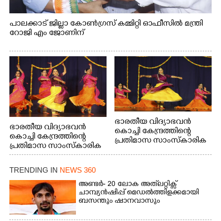
പാലക്കാട് ജില്ലാ കോൺഗ്രസ് കമ്മിറ്റി ഓഫീസിൽ മന്ത്രി
റോജി എം ജോണിന്
ഭാരതീയ വിദ്യാഭവൻ
ഭാരതീയ വിദ്യാഭവൻ
കൊച്ചി കേന്ദ്രത്തിന്റെ
കൊച്ചി കേന്ദ്രത്തിന്റെ
പ്രതിമാസ സാംസ്കാരിക
പ്രതിമാസ സാംസ്കാരിക
പരിപാടിയുടെ ഭാഗമായി
പരിപാടിയുടെ ഭാഗമായി
ടി.ഡി റോഡിലെ ഭാരതീയ
ടി.ഡി റോഡിലെ ഭാരതീയ
വിദ്യാഭവൻ സർദാർ
TRENDING IN
NEWS 360
വിദ്യാഭവൻ സർദാർ
പട്ടേൽ സഭാഗൃഹത്തിൽ
പട്ടേൽ സഭാഗൃഹത്തിൽ
അണ്ടർ- 20 ലോക അത്‌ലറ്റിക്സ്
എം. അക്ഷതയുടെ
എം. അക്ഷതയുടെ
ചാമ്പ്യൻഷിപ്പ് മെഡൽത്തിളക്കമായി
നേതൃത്വത്തിൽ
ബസന്തും ഷാനവാസും
നേതൃത്വത്തിൽ
അവതരിപ്പിച്ച ലയ നമൻ
അവതരിപ്പിച്ച ലയ നമൻ
കഥക് നൃത്തത്തിൽ നിന്ന്