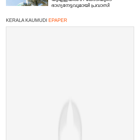
യുഎഇയിൽ 51 കോടിയുടെ
ഭാഗ്യനേട്ടവുമായി പ്രവാസി
KERALA KAUMUDI
EPAPER
×
Share this link
Copy Link