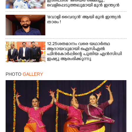
ഇടപെടൽ കരിയർ രക്ഷിച്ചു',​
വെളിപ്പെടുത്തലുമായി മുൻ ഇന്ത്യൻ
ക്യാപ്‌ടൻ
'വോളി വൈദ്യൻ' ആയി മുൻ ഇന്ത്യൻ
താരം !
12.25ശതമാനം വരെ യഥാർത്ഥ
ആദായവുമായി ഐസിഎൽ
ഫിൻകോർപ്പിന്റെ പുതിയ എൻസിഡി
ഇഷ്യു ആരംഭിക്കുന്നു
PHOTO
GALLERY