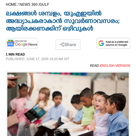
HOME /
NEWS 360 /
GULF
CINEMA
ലക്ഷങ്ങൾ ശമ്പളം, യുഎഇയിൽ
അദ്ധ്യാപകരാകാൻ സുവർണാവസരം;
OPINION
ആയിരക്കണക്കിന് ഒഴിവുകൾ
PHOTOS
Share
1 MIN READ
LIFESTYLE
PUBLISHED: JUNE 17, 2026 10:20 AM IST
READ
ENGLISH VERSION
SPIRITUAL
INFO+
ART
ASTRO