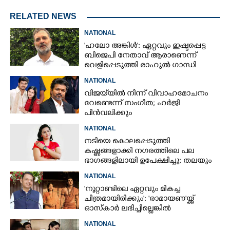
RELATED NEWS
NATIONAL
'ഹലോ അങ്കിൾ': ഏറ്റവും ഇഷ്ടപ്പെട്ട
ബിജെപി നേതാവ് ആരാണെന്ന്
വെളിപ്പെടുത്തി രാഹുൽ ഗാന്ധി
NATIONAL
വിജയ്‌യിൽ നിന്ന് വിവാഹമോചനം
വേണ്ടെന്ന് സംഗീത; ഹർജി
പിൻവലിക്കും
NATIONAL
നടിയെ കൊലപ്പെടുത്തി
കഷ്ണങ്ങളാക്കി നഗരത്തിലെ പല
ഭാഗങ്ങളിലായി ഉപേക്ഷിച്ചു; തലയും
കയ്യും കണ്ടെത്താനാകാതെ പൊലീസ്
NATIONAL
'നൂറ്റാണ്ടിലെ ഏറ്റവും മികച്ച
ചിത്രമായിരിക്കും': 'രാമായണ'യ്ക്ക്
ഓസ്കാ‌ർ ലഭിച്ചില്ലെങ്കിൽ
നിരാശനാകുമെന്ന് ദേവേന്ദ്ര
NATIONAL
ഫഡ്നാവിസ്