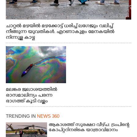
ചാറ്റൽ മഴയിൽ മഴക്കോട്ട് ധരിച്ച് ലഗേജും വലിച്ച്
നീങ്ങുന്ന യുവതികൾ. എറണാകുളം മേനകയിൽ
നിന്നുള്ള കാഴ്ച
മലങ്കര ജലാശയത്തിൽ
രാസമാലിന്യം പരന്ന
ഭാഗത്ത് കൂടി വള്ളം
തുഴഞ്ഞു പോകുന്ന
പ്രദേശവാസികൾ
TRENDING IN
NEWS 360
ആകാശത്ത് സുരക്ഷാ വീഴ്‌ച: ട്രംപിന്റെ
കോ‌പ്‌റ്ററിനരികെ യാത്രാവിമാനം