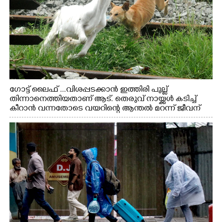
ഗോട്ട് ലൈഫ് ...വിശപ്പടക്കാൻ ഇത്തിരി പുല്ല്
തിന്നാനെത്തിയതാണ് ആട്. തെരുവ് നായ്ക്കൾ കടിച്ച്
കീറാൻ വന്നതോടെ വയറിന്റെ ആന്തൽ മറന്ന് ജീവന്
വേണ്ടിയായി ഓട്ടം. എറണാകുളം വാത്തുരുത്തിയിൽ
നിന്നുള്ള കാഴ്ച