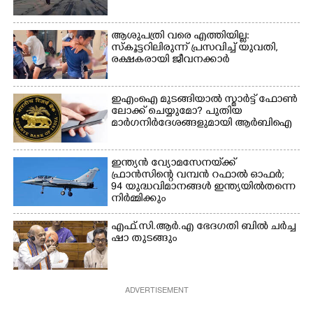
ആശുപത്രി വരെ എത്തിയില്ല:
സ്കൂട്ടറിലിരുന്ന് പ്രസവിച്ച് യുവതി,
രക്ഷകരായി ജീവനക്കാർ
ഇഎംഐ മുടങ്ങിയാൽ സ്മാർട്ട് ഫോൺ
ലോക്ക് ചെയ്യുമോ? പുതിയ
മാർഗനിർദേശങ്ങളുമായി ആർബിഐ
ഇന്ത്യൻ വ്യോമസേനയ്‌ക്ക്
ഫ്രാൻസിന്റെ വമ്പൻ റഫാൽ ഓഫർ;
94 യുദ്ധവിമാനങ്ങൾ ഇന്ത്യയിൽതന്നെ
നിർ‌മ്മിക്കും
എ​ഫ്.​സി.​ആ​ർ.​എ​ ​ഭേ​ദ​ഗ​തി​ ​ബിൽ ച​ർ​ച്ച​
​ഷാ​ ​തുടങ്ങും
ADVERTISEMENT