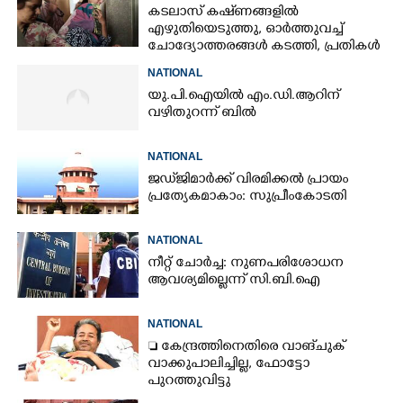
കടലാസ് കഷ്‌ണങ്ങളിൽ
എഴുതിയെടുത്തു, ഓർത്തുവച്ച്
ചോദ്യോത്തരങ്ങൾ കടത്തി, പ്രതികൾ
നീറ്റ് ചോദ്യപേപ്പർ കടത്തിയതിങ്ങനെ
NATIONAL
യു.പി.ഐയിൽ എം.ഡി.ആറിന്
വഴിതുറന്ന് ബിൽ
NATIONAL
ജഡ്‌ജിമാർക്ക് വിരമിക്കൽ പ്രായം
പ്രത്യേകമാകാം: സുപ്രീംകോടതി
NATIONAL
നീറ്റ് ചോർച്ച: നുണപരിശോധന
ആവശ്യമില്ലെന്ന് സി.ബി.ഐ
NATIONAL
 കേന്ദ്രത്തിനെതിരെ വാങ്‌ചുക്
വാക്കുപാലിച്ചില്ല, ഫോട്ടോ
പുറത്തുവിട്ടു