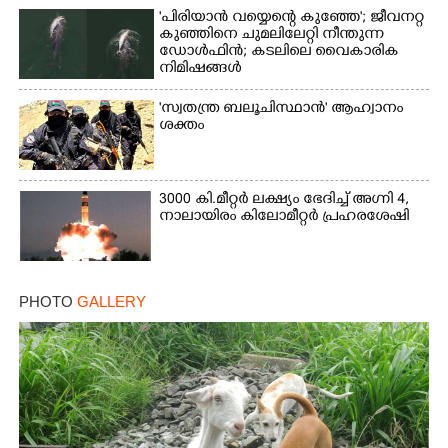
'പിരിയാൻ വയ്യെന്റെ കുഞ്ഞേ'; ജീവനറ്റ
കുഞ്ഞിനെ ചുമലിലേറ്റി നീന്തുന്ന
ഡോൾഫിൻ; കടലിലെ വൈകാരിക
നിമിഷങ്ങൾ
'സ്വതന്ത്ര ബലൂചിസ്ഥാൻ' ആഹ്വാനം
ശക്തം
3000 കി.മീറ്റർ ലക്ഷ്യം ഭേദിച്ച് അഗ്നി 4,
നാലായിരം കിലോമീറ്റർ പ്രഹരശേഷി
PHOTO
GALLERY