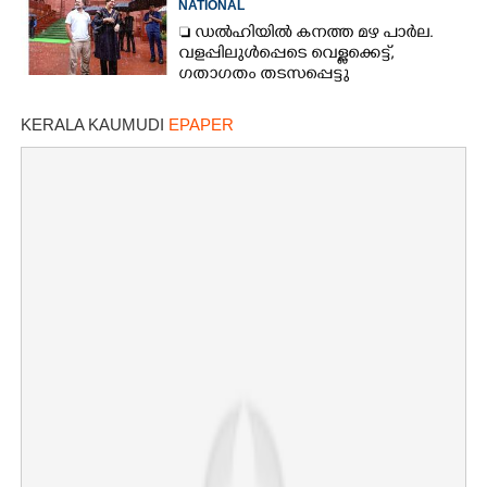
NATIONAL
 ഡൽഹിയിൽ കനത്ത മഴ പാർല.
വളപ്പിലുൾപ്പെടെ വെള്ളക്കെട്ട്,
ഗതാഗതം തടസപ്പെട്ടു
KERALA KAUMUDI
EPAPER