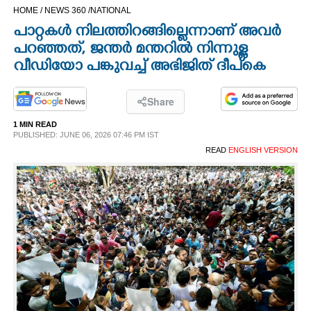
HOME /
NEWS 360 /
NATIONAL
CINEMA
പാറ്റകൾ നിലത്തിറങ്ങില്ലെന്നാണ് അവർ
പറഞ്ഞത്, ജന്തർ മന്തറിൽ നിന്നുള്ള
OPINION
വീഡിയോ പങ്കുവച്ച് അഭിജിത് ദീപ്കെ
PHOTOS
Share
1 MIN READ
LIFESTYLE
PUBLISHED: JUNE 06, 2026 07:46 PM IST
READ
ENGLISH VERSION
SPIRITUAL
INFO+
ART
ASTRO