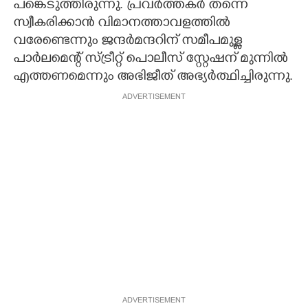
പങ്കെടുത്തിരുന്നു. പ്രവർത്തകർ തന്നെ
സ്വീകരിക്കാൻ വിമാനത്താവളത്തിൽ
വരേണ്ടെന്നും ജന്ദർമന്ദറിന് സമീപമുള്ള
പാർലമെന്റ് സ്ട്രീറ്റ് പൊലീസ് സ്റ്റേഷന് മുന്നിൽ
എത്തണമെന്നും അഭിജീത് അഭ്യർത്ഥിച്ചിരുന്നു.
ADVERTISEMENT
ADVERTISEMENT