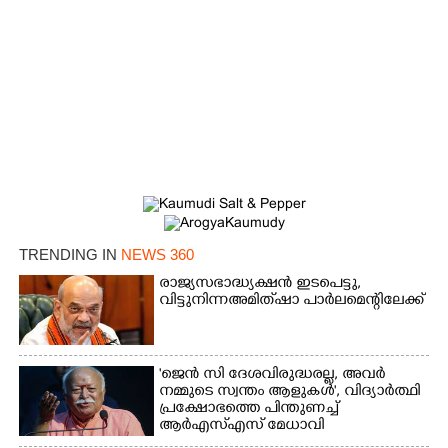
TRENDING IN
NEWS 360
രാജ്യസഭാദ്ധ്യക്ഷൻ ഇടപെട്ടു,
വിട്ടുനിന്ന അമിത് ഷാ പാർലമെന്റിലേക്ക്
'ജെൻ സി ദേശവിരുദ്ധരല്ല, അവർ
നമ്മുടെ സ്വന്തം ആളുകൾ', വിദ്യാർത്ഥി
പ്രക്ഷോഭത്തെ പിന്തുണച്ച്
ആർഎസ്‌എസ് മേധാവി