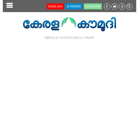
SECTIONS
ENGLISH
E-PAPER
KĀZHCHA
HOME
LATEST
FRIDAY, 07 AUGUST 2026 8.11 PM IST
AUDIO
NOTIFIED NEWS
POLL
KERALA
LOCAL
NEWS 360
CASE DIARY