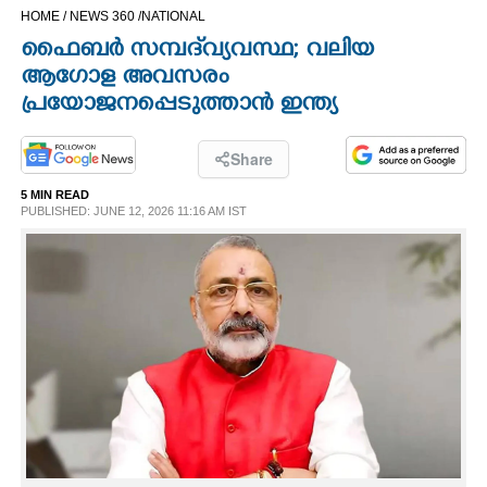
HOME /
NEWS 360 /
NATIONAL
CINEMA
ഫൈബർ സമ്പദ്‌വ്യവസ്ഥ; വലിയ
ആഗോള അവസരം
OPINION
പ്രയോജനപ്പെടുത്താൻ ഇന്ത്യ
PHOTOS
Share
5 MIN READ
LIFESTYLE
PUBLISHED: JUNE 12, 2026 11:16 AM IST
SPIRITUAL
INFO+
ART
ASTRO