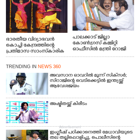
പാലക്കാട് ജില്ലാ
ഭാരതീയ വിദ്യാഭവൻ
കോൺഗ്രസ് കമ്മിറ്റി
കൊച്ചി കേന്ദ്രത്തിന്റെ
ഓഫീസിൽ മന്ത്രി റോജി
പ്രതിമാസ സാംസ്കാരിക
എം ജോണിന്
പരിപാടിയുടെ ഭാഗമായി
ടി.ഡി റോഡിലെ ഭാരതീയ
TRENDING IN
NEWS 360
വിദ്യാഭവൻ സർദാർ
പട്ടേൽ സഭാഗൃഹത്തിൽ
അവസാന ഓവറിൽ മൂന്ന് സിക്‌സർ;
എം. അക്ഷതയുടെ
സിറാജിന്റെ വെടിക്കെട്ടിൽ ഇന്ത്യയ്ക്ക്
ആവേശജയം
നേതൃത്വത്തിൽ
അവതരിപ്പിച്ച ലയ നമൻ
കഥക് നൃത്തത്തിൽ നിന്ന്
അഷ്മിതയ്ക്ക് കിരീടം
Advertisement
ഇംഗ്ളീഷ് പഠിക്കാനെത്തി മേധാവിയുടെ
തല തല്ലിപ്പൊളിച്ചു, പൊലീസിന്റെ