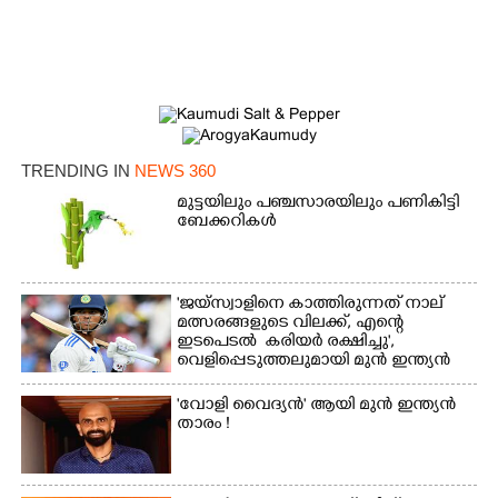
TRENDING IN
NEWS 360
മുട്ടയിലും പഞ്ചസാരയിലും പണികിട്ടി
ബേക്കറികൾ
'ജയ്സ്വാളിനെ കാത്തിരുന്നത് നാല്
മത്സരങ്ങളുടെ വിലക്ക്, എന്റെ
ഇടപെടൽ കരിയർ രക്ഷിച്ചു',​
വെളിപ്പെടുത്തലുമായി മുൻ ഇന്ത്യൻ
ക്യാപ്‌ടൻ
'വോളി വൈദ്യൻ' ആയി മുൻ ഇന്ത്യൻ
താരം !