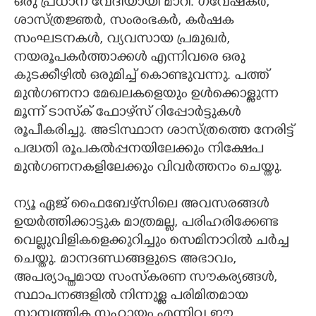
ഒരു പ്രധാന വേദിയായി മാറി. ഗവേഷകർ,
ശാസ്ത്രജ്ഞർ, സംരംഭകർ, കർഷക
×
സംഘടനകൾ, വ്യവസായ പ്രമുഖർ,
Share this link
നയരൂപകർത്താക്കൾ എന്നിവരെ ഒരു
കുടക്കീഴിൽ ഒരുമിച്ച് കൊണ്ടുവന്നു. പത്ത്
മുൻഗണനാ മേഖലകളെയും ഉൾക്കൊള്ളുന്ന
മൂന്ന് ടാസ്‌ക് ഫോഴ്‌സ് റിപ്പോർട്ടുകൾ
രൂപീകരിച്ചു. അടിസ്ഥാന ശാസ്ത്രത്തെ നേരിട്ട്
Copy Link
പദ്ധതി രൂപകൽപ്പനയിലേക്കും നിക്ഷേപ
മുൻഗണനകളിലേക്കും വിവർത്തനം ചെയ്തു.
ന്യൂ ഏജ് ഫൈബേഴ്സിലെ അവസരങ്ങൾ
ഉയർത്തിക്കാട്ടുക മാത്രമല്ല, പരിഹരിക്കേണ്ട
വെല്ലുവിളികളെക്കുറിച്ചും സെമിനാറിൽ ചർച്ച
ചെയ്തു. മാനദണ്ഡങ്ങളുടെ അഭാവം,
അപര്യാപ്തമായ സംസ്കരണ സൗകര്യങ്ങൾ,
സ്ഥാപനങ്ങളിൽ നിന്നുള്ള പരിമിതമായ
സാമ്പത്തിക സഹായം എന്നിവ ഈ