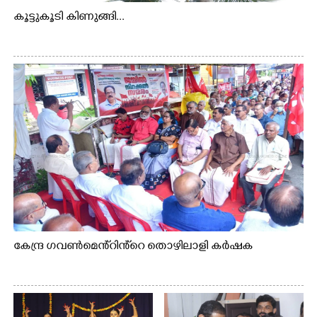
കൂട്ടുകൂടി കിണുങ്ങി...
കേന്ദ്ര ഗവൺമെൻ്റിൻ്റെ തൊഴിലാളി കർഷക