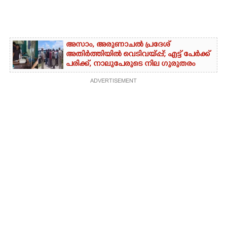
അസാം, അരുണാചൽ പ്രദേശ്
അതിർത്തിയിൽ വെടിവയ്പ്പ്; എട്ട് പേർക്ക്
പരിക്ക്, നാലുപേരുടെ നില ഗുരുതരം
ADVERTISEMENT