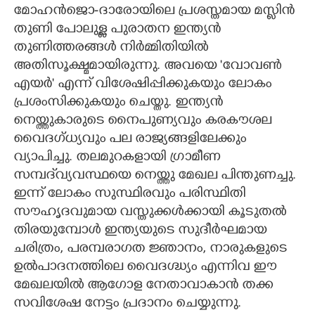
മോഹൻജൊ-ദാരോയിലെ പ്രശസ്തമായ മസ്ലിൻ
തുണി പോലുള്ള പുരാതന ഇന്ത്യൻ
തുണിത്തരങ്ങൾ നിർമ്മിതിയിൽ
അതിസൂക്ഷ്മമായിരുന്നു. അവയെ "വോവൺ
എയർ" എന്ന് വിശേഷിപ്പിക്കുകയും ലോകം
പ്രശംസിക്കുകയും ചെയ്തു. ഇന്ത്യൻ
നെയ്ത്തുകാരുടെ നൈപുണ്യവും കരകൗശല
വൈദഗ്ധ്യവും പല രാജ്യങ്ങളിലേക്കും
വ്യാപിച്ചു. തലമുറകളായി ഗ്രാമീണ
സമ്പദ്‌വ്യവസ്ഥയെ നെയ്ത്തു മേഖല പിന്തുണച്ചു.
ഇന്ന് ലോകം സുസ്ഥിരവും പരിസ്ഥിതി
സൗഹൃദവുമായ വസ്തുക്കൾക്കായി കൂടുതൽ
തിരയുമ്പോൾ ഇന്ത്യയുടെ സുദീർഘമായ
ചരിത്രം, പരമ്പരാഗത ജ്ഞാനം, നാരുകളുടെ
ഉൽപാദനത്തിലെ വൈദഗ്ദ്ധ്യം എന്നിവ ഈ
മേഖലയിൽ ആഗോള നേതാവാകാൻ തക്ക
സവിശേഷ നേട്ടം പ്രദാനം ചെയ്യുന്നു.