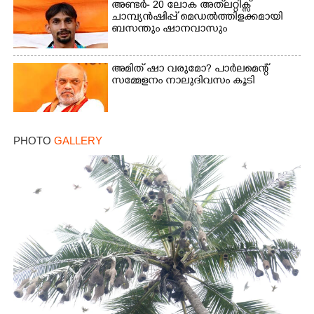
അണ്ടർ- 20 ലോക അത്‌ലറ്റിക്സ്
ചാമ്പ്യൻഷിപ്പ് മെഡൽത്തിളക്കമായി
ബസന്തും ഷാനവാസും
അമിത് ഷാ വരുമോ?​ പാർലമെന്റ്
സമ്മേളനം നാലുദിവസം കൂടി
PHOTO
GALLERY