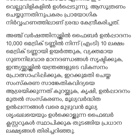
വെല്ലുവിളികളിൽ ഉൾപ്പെടുന്നു. ആസൂത്രണം
ചെയ്യുന്നതിനുപകരം പ്രായോഗിക
നിർവ്വഹണത്തിലാണ് ശ്രദ്ധ കേന്ദ്രീകരിച്ചത്.
അഞ്ച് വർഷത്തിനുള്ളിൽ ഫൈബർ ഉൽപ്പാദനം
10,000 മെട്രിക് ടണ്ണിൽ നിന്ന് (എംടി) 10 ലക്ഷം
മെട്രിക് ടണ്ണായി ഉയർത്തുക, വ്യക്തമായ
ഗുണനിലവാര മാനദണ്ഡങ്ങൾ സൃഷ്ടിക്കുക,
ഇന്ത്യയ്ക്കുള്ളിൽ യന്ത്രങ്ങളുടെ വികസനം
പ്രോത്സാഹിപ്പിക്കുക, ഇറക്കുമതി ചെയ്ത
സംസ്കരണ സാങ്കേതികവിദ്യയെ
ആശ്രയിക്കുന്നത് കുറയ്ക്കുക, കൃഷി, ഉൽപ്പാദനം
മുതൽ സംസ്കരണം, മൂല്യവർദ്ധിത
ഉൽപ്പന്നങ്ങൾ വരെ മുഴുവൻ മൂല്യ
ശൃംഖലയെയും ഉൾക്കൊള്ളുന്ന ഫൈബർ
ക്ലസ്റ്ററുകൾ സ്ഥാപിക്കുക തുടങ്ങിയ പ്രധാന
ലക്ഷ്യങ്ങൾ തിരിച്ചറിഞ്ഞു.