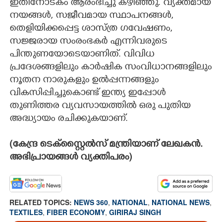
ഇതിനോടകം ആരംഭിച്ചു കഴിഞ്ഞു. വ്യക്തമായ
നയങ്ങൾ, സജീവമായ സ്ഥാപനങ്ങൾ,
തെളിയിക്കപ്പെട്ട ശാസ്ത്ര ഗവേഷണം,
സജ്ജരായ സംരംഭകർ എന്നിവരുടെ
പിന്തുണയോടെയാണിത്. വിവിധ
പ്രദേശങ്ങളിലും കാർഷിക സംവിധാനങ്ങളിലും
നൂതന നാരുകളും ഉൽ‌പ്പന്നങ്ങളും
വികസിപ്പിച്ചുകൊണ്ട് ഇന്ത്യ ഇപ്പോൾ
തുണിത്തര വ്യവസായത്തിൽ ഒരു പുതിയ
അദ്ധ്യായം രചിക്കുകയാണ്.
(കേന്ദ്ര ടെക്സ്റ്റൈൽസ് മന്ത്രിയാണ് ലേഖകൻ.
അഭിപ്രായങ്ങൾ വ്യക്തിപരം)
RELATED TOPICS:
NEWS 360
,
NATIONAL
,
NATIONAL NEWS
,
TEXTILES
,
FIBER ECONOMY
,
GIRIRAJ SINGH