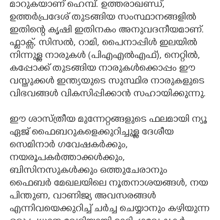
മാറുകയാണ് ഹെമ്പ്. ഉത്തരാഖണ്ഡ്,
ഉത്തർപ്രദേശ് തുടങ്ങിയ സംസ്ഥാനങ്ങളിൽ
ഇതിന്റെ കൃഷി ഇതിനകം അനുവദനീയമാണ്.
ഫ്ളാക്സ്, സിസൽ, റാമി, പൈനാപ്പിൾ ഇലയിൽ
നിന്നുള്ള നാരുകൾ (പിഎഎൽഎഫ്), നെറ്റിൽ,
കപ്പോക്ക് തുടങ്ങിയ നാരുകൾക്കൊപ്പം ഈ
വസ്തുക്കൾ ഇന്ത്യയുടെ സുസ്ഥിര നാരുകളുടെ
വിഭവങ്ങൾ വികസിപ്പിക്കാൻ സഹായിക്കുന്നു.
ഈ ശാസ്ത്രീയ മുന്നേറ്റങ്ങളുടെ ഫലമായി ന്യൂ
ഏജ് ഫൈബറുകളെക്കുറിച്ചുള്ള ദേശീയ
സെമിനാർ ഗവേഷകർക്കും,
നയരൂപകർത്താക്കൾക്കും,
ബിസിനസുകൾക്കും ഒത്തുചേരാനും
ഫൈബർ മേഖലയിലെ നൂതനാശയങ്ങൾ, നയ
പിന്തുണ, വാണിജ്യ അവസരങ്ങൾ
എന്നിവയെക്കുറിച്ച് ചർച്ച ചെയ്യാനും കഴിയുന്ന