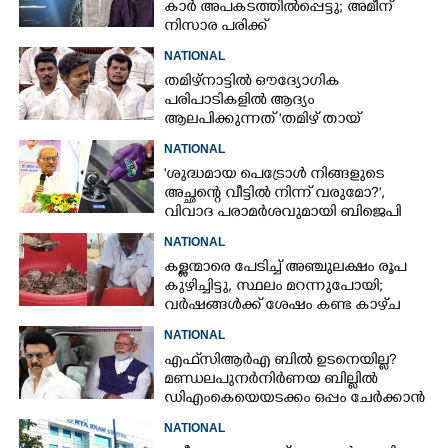
കാർ അപകടത്തിൽപ്പെട്ടു; അമീന്
നിസാര പരിക്ക്
NATIONAL
തമിഴ്നാട്ടിൽ ഔദ്യോഗിക
പരിപാടികളിൽ ആദ്യം
ആലപിക്കുന്നത് 'തമിഴ് തായ്‌
വാഴ്ത്ത്‌'; പ്രമേയം പാസാക്കി
NATIONAL
നിയമസഭ
'ശുദ്ധമായ പെട്രോൾ നിങ്ങളുടെ
അച്ഛന്റെ വീട്ടിൽ നിന്ന് വരുമോ?',
വിവാദ പരാമർശവുമായി ബിജെപി
എംപി
NATIONAL
കള്ളന്മാരെ പേടിച്ച് അഞ്ചുലക്ഷം രൂപ
കുഴിച്ചിട്ടു, സ്ഥലം മറന്നുപോയി;
വർഷങ്ങൾക്ക് ശേഷം കണ്ട കാഴ്‌ച
NATIONAL
എഫ്‌സിആർഎ ബിൽ ഉടനെയില്ല?
മണ്ഡലപുനർനിർണയ ബില്ലിൽ
ഡിഎംകെയെയടക്കം ഒപ്പം ചേർക്കാൻ
ശ്രമവുമായി കേന്ദ്രം
NATIONAL