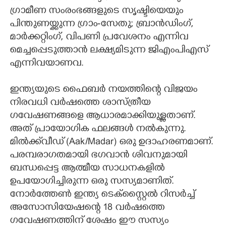
ഗ്രാമീണ സംരംഭങ്ങളുടെ സൃഷ്ടിയെയും
പിന്തുണയ്ക്കുന്ന ഗ്രാം-സേതു; ബ്രാൻഡിംഗ്,
മാർക്കറ്റിംഗ്, വിപണി പ്രവേശനം എന്നിവ
മെച്ചപ്പെടുത്താൻ ലക്ഷ്യമിടുന്ന ജിഎംപിഎസ്
എന്നിവയാണവ.
ഇന്ത്യയുടെ ഫൈബർ നയത്തിന്റെ വിജയം
നിരവധി വർഷത്തെ ശാസ്ത്രീയ
ഗവേഷണങ്ങളെ ആധാരമാക്കിയുള്ളതാണ്.
അത് പ്രായോഗിക ഫലങ്ങൾ നൽകുന്നു.
മിൽക്ക്‌വീഡ് (Aak/Madar) ഒരു ഉദാഹരണമാണ്.
പരമ്പരാഗതമായി ഭഗവാൻ ശിവനുമായി
ബന്ധപ്പെട്ട ആത്മീയ സാധനകളിൽ
ഉപയോഗിച്ചിരുന്ന ഒരു സസ്യമാണിത്.
നോർത്തേൺ ഇന്ത്യ ടെക്സ്റ്റൈൽ റിസർച്ച്
അസോസിയേഷന്റെ 18 വർഷത്തെ
ഗവേഷണത്തിന് ശേഷം ഈ സസ്യം