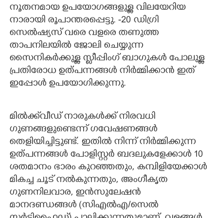
നൂതനമായ ഉപയോഗങ്ങളുള്ള വിലയേറിയ
നാരായി രൂപാന്തരപ്പെട്ടു. -20 ഡിഗ്രി
സെൽഷ്യസ് വരെ വളരെ തണുത്ത
താപനിലയിൽ ജോലി ചെയ്യുന്ന
സൈനികർക്കുള്ള സ്ലീപ്പിംഗ് ബാഗുകൾ പോലുള്ള
പ്രതിരോധ ഉത്പന്നങ്ങൾ നിർമ്മിക്കാൻ ഇത്
ഇപ്പോൾ ഉപയോഗിക്കുന്നു.
മിൽക്ക്‌വീഡ് നാരുകൾക്ക് നിരവധി
ഗുണങ്ങളുണ്ടെന്ന് ഗവേഷണങ്ങൾ
തെളിയിച്ചിട്ടുണ്ട്. ഇതിൽ നിന്ന് നിർമ്മിക്കുന്ന
ഉത്പന്നങ്ങൾ പോളിസ്റ്റർ ബദലുകളേക്കാൾ 10
ശതമാനം ഭാരം കുറഞ്ഞതും, കമ്പിളിയേക്കാൾ
മികച്ച ചൂട് നൽകുന്നതും, അംഗീകൃത
ഗുണനിലവാര, ഇൻസുലേഷൻ
മാനദണ്ഡങ്ങൾ (സിഎൽഎ/സെൽ