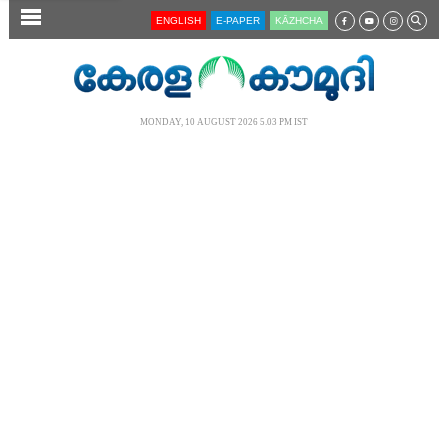
SECTIONS
ENGLISH
E-PAPER
KĀZHCHA
HOME
LATEST
MONDAY, 10 AUGUST 2026 5.03 PM IST
AUDIO
NOTIFIED NEWS
POLL
KERALA
LOCAL
NEWS 360
CASE DIARY