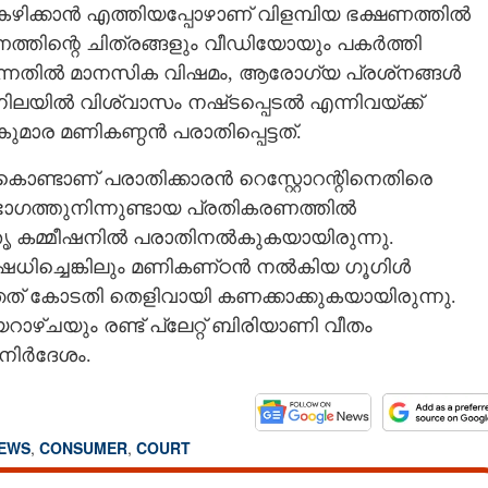
 കഴിക്കാൻ എത്തിയപ്പോഴാണ് വിളമ്പിയ ഭക്ഷണത്തിൽ
ത്തിന്റെ ചിത്രങ്ങളും വീഡിയോയും പകർത്തി
ി വന്നതിൽ മാനസിക വിഷമം, ആരോഗ്യ പ്രശ്‌നങ്ങൾ
യിൽ വിശ്വാസം നഷ്‌ടപ്പെടൽ എന്നിവ‌യ്‌ക്ക്
കുമാര മണികണ്ഠൻ പരാതിപ്പെട്ടത്.
ുകൊണ്ടാണ് പരാതിക്കാരൻ റെസ്റ്റോറന്റിനെതിരെ
റെ ഭാഗത്തുനിന്നുണ്ടായ പ്രതികരണത്തിൽ
 കമ്മീഷനിൽ പരാതിനൽകുകയായിരുന്നു.
ഷേധിച്ചെങ്കിലും മണികണ്‌ഠൻ നൽകിയ ഗൂഗിൾ
ത് കോടതി തെളിവായി കണക്കാക്കുകയായിരുന്നു.
‌ചയും രണ്ട് പ്ലേറ്റ് ബിരിയാണി വീതം
നിർദേശം.
NEWS
,
CONSUMER
,
COURT