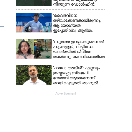
നീന്തുന്ന ഡോൾഫിൻ;
കടലിലെ വൈകാരിക
നിമിഷങ്ങൾ
'വൈഭവിനെ
ഒഴിവാക്കേണ്ടതായിരുന്നു,​
ആ യോഗ്യത
ഇപ്പോഴില്ല, ആദ്യം
എല്ലാം പഠിക്കട്ടെ';
നിർദേശവുമായി മുൻ
'സുരക്ഷ ഉറപ്പാക്കുമെന്നത്
ക്രിക്കറ്റ് താരം
പച്ചക്കള്ളം'; റാപ്പിഡോ
യാത്രയിൽ ജീവിതം
തകർന്നു, കമ്പനിക്കെതിരെ
പരാതിയുമായി യുവതി
'ഹലോ അങ്കിൾ': ഏറ്റവും
ഇഷ്ടപ്പെട്ട ബിജെപി
നേതാവ് ആരാണെന്ന്
വെളിപ്പെടുത്തി രാഹുൽ
ഗാന്ധി
Advertisement