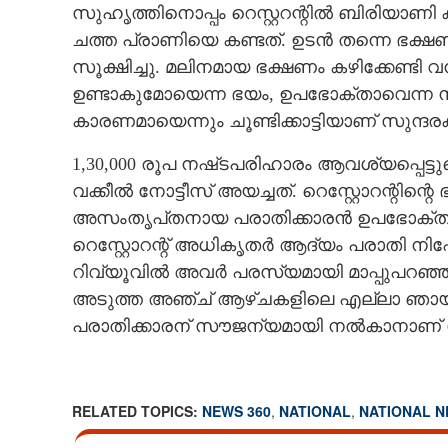
സുഹൃത്തിനൊപ്പം റെസ്റ്ററന്റിൽ ബിരിയാണി
ചത്ത പ്രാണിയെ കണ്ടത്. ഉടൻ തന്നെ ഭക്ഷണ
സൂക്ഷിച്ചു. മലിനമായ ഭക്ഷണം കഴിക്കേണ്ട
ഉണ്ടാകുമോയെന്ന ഭയം, ഉപഭോക്താവെന്ന നില
കാരണമായെന്നും ചൂണ്ടിക്കാട്ടിയാണ് സുന്ദര
1,30,000 രൂപ നഷ്‌ടപരിഹാരം ആവശ്യപ്പെട്ട
വക്കീൽ നോട്ടീസ് അയച്ചത്. റെസ്റ്റോറന്റിന്
അസംതൃപ്‌തനായ പരാതിക്കാരൻ ഉപഭോക്തൃ
റെസ്റ്റോറന്റ് അധികൃതർ ആദ്യം പരാതി നി
റിവ്യൂവിൽ അവർ പരസ്യമായി മാപ്പുപറഞ്ഞ
അടുത്ത അഞ്ച് ആഴ്ച‌കളിലെ എല്ലാ ഞായറാഴ്
പരാതിക്കാരന് സൗജന്യമായി നൽകാനാണ് 
RELATED TOPICS:
NEWS 360
,
NATIONAL
,
NATIONAL 