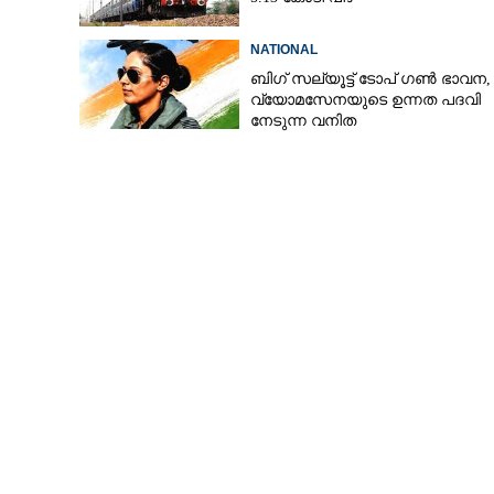
NATIONAL
ബിഗ് സല്യൂട്ട് ടോപ് ഗൺ ഭാവന,​
വ്യോമസേനയുടെ ഉന്നത പദവി
നേടുന്ന വനിത