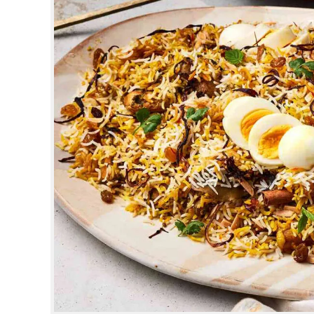
CINEMA
OPINION
PHOTOS
LIFESTYLE
SPIRITUAL
INFO+
ART
ASTRO