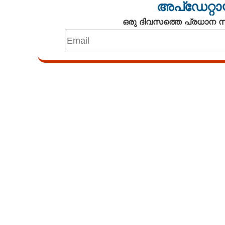
അപ്ഡേറ്റാ
ഒരു ദിവസത്തെ പ്രധാന
Loaded
:
2.78%
/
Mute