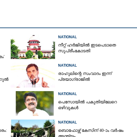
Copy Link
്ത പ്രാണി;
്ത് പ്ലേറ്റ് ബിരിയാണി
നൽകാൻ ഉത്തരവ്
NATIONAL
നീറ്റ് ഹർജിയിൽ ഇടപെടാതെ
സുപ്രീംകോടതി
രം'
NATIONAL
രാഹുലിന്റെ സംവാദം ഇന്ന്
ാഹുൽ
പ്രയാഗ്‌രാജിൽ
NATIONAL
പെസോയിൽ പകുതിയിലേറെ
ഒഴിവുകൾ
NATIONAL
രം:
ബൊഫോഴ്സ് കേസിന് 40-ാം വ‌ർഷം
അന്ത്യം