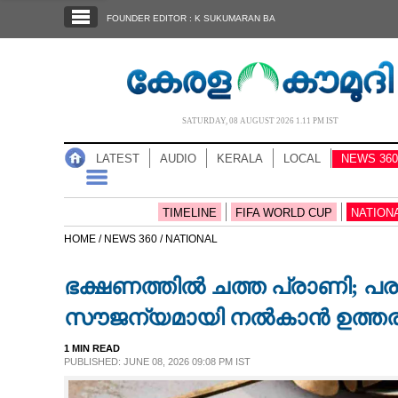
SECTIONS
FOUNDER EDITOR : K SUKUMARAN BA
HOME
LATEST
AUDIO
SATURDAY, 08 AUGUST 2026 1.11 PM IST
NOTIFIED NEWS
LATEST
AUDIO
KERALA
LOCAL
NEWS 360
POLL
KERALA
TIMELINE
FIFA WORLD CUP
NATION
HOME /
NEWS 360 /
NATIONAL
LOCAL
ഭക്ഷണത്തിൽ ചത്ത പ്രാണി; പരാത
NEWS 360
സൗജന്യമായി നൽകാൻ ഉത്തര
1 MIN READ
CASE DIARY
PUBLISHED: JUNE 08, 2026 09:08 PM IST