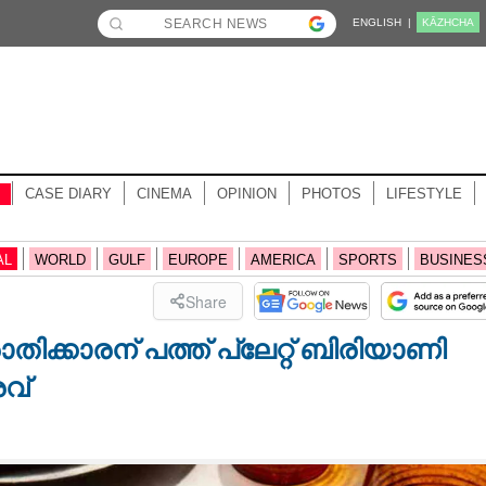
ENGLISH |
KĀZHCHA
CASE DIARY
CINEMA
OPINION
PHOTOS
LIFESTYLE
AL
WORLD
GULF
EUROPE
AMERICA
SPORTS
BUSINES
Share
ിക്കാരന് പത്ത് പ്ലേറ്റ് ബിരിയാണി
വ്