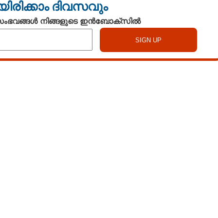
യിരിക്കാം ദിവസവും
 സംഭവങ്ങൾ നിങ്ങളുടെ ഇൻബോക്സിൽ
Watch More
Share this link