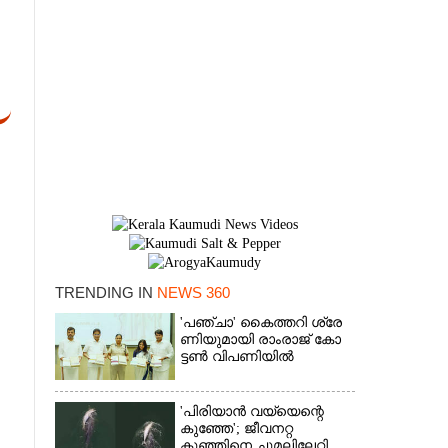
TRENDING IN
NEWS 360
×
'​പ​ഞ്ചാ​'​ ​കൈ​ത്ത​റി​ ​ശ്രേ​
ണി​യു​മാ​യി​ ​രാം​രാ​ജ് ​കോ​
ട്ടൺ വിപണിയിൽ
'പിരിയാൻ വയ്യെന്റെ
കുഞ്ഞേ'; ജീവനറ്റ
കുഞ്ഞിനെ ചുമലിലേറ്റി