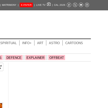
|
MATRIMONY |
E-PAPER
|
LIVE TV
|
CAL 2026
SPIRITUAL
INFO+
ART
ASTRO
CARTOONS
S
DEFENCE
EXPLAINER
OFFBEAT