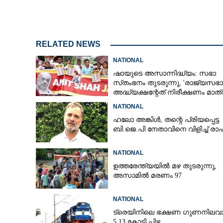
ഭക്ഷണത്തിൽ ചത
RELATED NEWS
പരാതിക്കാരന് പത
സൗജന്യമായി 
NATIONAL
ഷായുടെ അസാന്നിദ്ധ്യം: സഭാ
സ്‌തംഭനം തുടരുന്നു, 'രാജ്യസഭാ
അദ്ധ്യക്ഷന്റേത് നിരീക്ഷണം മാത്
NATIONAL
ഹലോ അങ്കിൾ,​ തന്റെ പ്രിയപ്പെട്ട
ബി.ജെ.പി നേതാവിനെ വിളിച്ച് ര
NATIONAL
ഉത്തരേന്ത്യയിൽ മഴ തുടരുന്നു,​
അസാമിൽ മരണം 97
NATIONAL
ട്രെയിനിലെ ഭക്ഷണ ഗുണനിലവാ
5.13 കോടി പിഴ