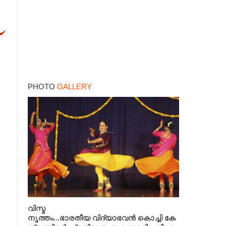
PHOTO
GALLERY
വിസ്മ
നൃത്തം...ഭാരതീയ വിദ്യാഭവൻ കൊച്ചി കേ