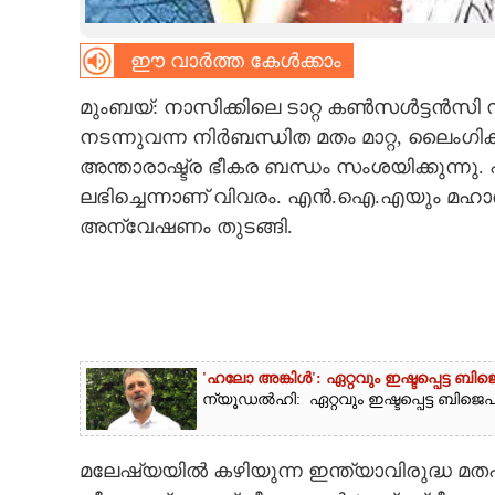
CARTOONS
ഈ വാർത്ത കേൾക്കാം
LITERATURE
മുംബയ്: നാസിക്കിലെ ടാറ്റ കൺസൾട്ടൻസ
നടന്നുവന്ന നിർബന്ധിത മതം മാറ്റ, ലൈംഗിക
അന്താരാഷ്ട്ര ഭീകര ബന്ധം സംശയിക്കുന്നു
ZOOM
ലഭിച്ചെന്നാണ് വിവരം. എൻ.ഐ.എയും മഹാരാ
അന്വേഷണം തുടങ്ങി.
CONTACT US
'ഹലോ അങ്കിൾ': ഏറ്റവും ഇഷ്ടപ്പെട്ട ബ
ന്യൂഡൽഹി: ഏറ്റവും ഇഷ്ടപ്പെട്ട ബിജെ
മലേഷ്യയിൽ കഴിയുന്ന ഇന്ത്യാവിരുദ്ധ മ