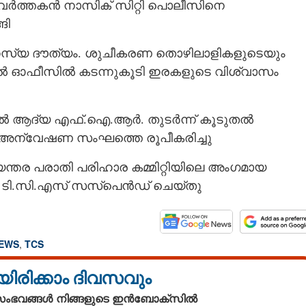
 പ്രവർത്തകൻ നാസിക് സിറ്റി പൊലീസിനെ
ങി
Copy Link
രഹസ്യ ദൗത്യം. ശുചീകരണ തൊഴിലാളികളുടെയും
ിർബന്ധിത മതംമാറ്റ
ത്തിൽ ഓഫീസിൽ കടന്നുകൂടി ഇരകളുടെ വിശ്വാസം
ശ്രമം, ഭീകരബന്ധം തേടി എൻ.ഐ.എ
തിയിൽ ആദ്യ എഫ്.ഐ.ആർ. തുടർന്ന് കൂടുതൽ
ക അന്വേഷണ സംഘത്തെ രൂപീകരിച്ചു
യന്തര പരാതി പരിഹാര കമ്മിറ്റിയിലെ അംഗമായ
െ ടി.സി.എസ് സസ്പെൻഡ് ചെയ്തു
NEWS
,
TCS
യിരിക്കാം ദിവസവും
 സംഭവങ്ങൾ നിങ്ങളുടെ ഇൻബോക്സിൽ