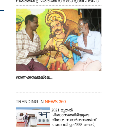
ന്ദ്രത്തിന്റെ പ്രതിമാസ സാംസ്കാരി പരിപാ
ടിയുടെ ഭാഗമായി ടി.ഡി റോഡിലെ
ഭാരതീയ വിദ്യാഭവൻ സർദാർ പട്ടേൽ
സഭാഗൃഹത്തിൽ
പ്രശസ്ത കഥക് നർത്തകി എം.
അക്ഷത അവതരിപ്പിച്ച ലയ നമൻ കഥകിൽ
നിന്ന്
ഓണക്കാലമല്ലേ...
TRENDING IN
NEWS 360
2021 മുതൽ
പ്രധാനമന്ത്രിയുടെ
വിദേശ സന്ദർശനത്തിന്
ചെലവഴിച്ചത് 558 കോടി,