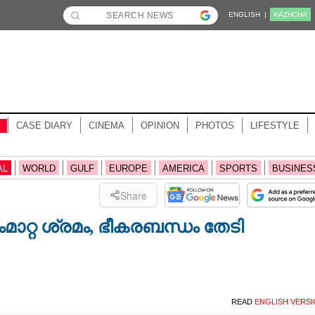
ENGLISH |
KĀZHCHA
CASE DIARY
CINEMA
OPINION
PHOTOS
LIFESTYLE
AL
WORLD
GULF
EUROPE
AMERICA
SPORTS
BUSINES
Share
റ്റ ശ്രമം, ഭീകരബന്ധം തേടി
READ
ENGLISH VERS