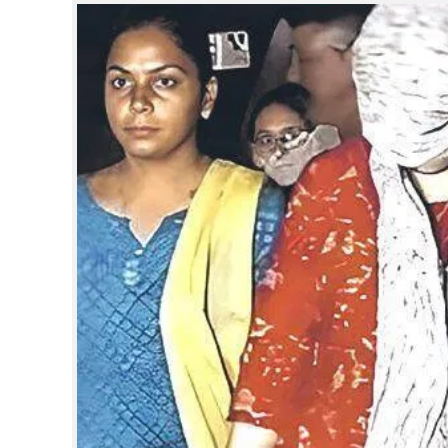
CINEMA
OPINION
PHOTOS
LIFESTYLE
SPIRITUAL
INFO+
ART
ASTRO