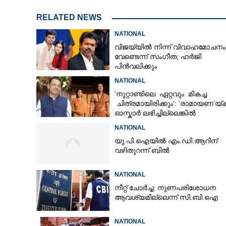
RELATED NEWS
NATIONAL
വിജയ്‌യിൽ നിന്ന് വിവാഹമോചനം
വേണ്ടെന്ന് സംഗീത; ഹർജി
പിൻവലിക്കും
NATIONAL
'നൂറ്റാണ്ടിലെ ഏറ്റവും മികച്ച
ചിത്രമായിരിക്കും': 'രാമായണ'യ്ക്
ഓസ്കാ‌ർ ലഭിച്ചില്ലെങ്കിൽ
നിരാശനാകുമെന്ന് ദേവേന്ദ്ര
NATIONAL
ഫഡ്നാവിസ്
യു.പി.ഐയിൽ എം.ഡി.ആറിന്
വഴിതുറന്ന് ബിൽ
NATIONAL
നീറ്റ് ചോർച്ച: നുണപരിശോധന
ആവശ്യമില്ലെന്ന് സി.ബി.ഐ
NATIONAL