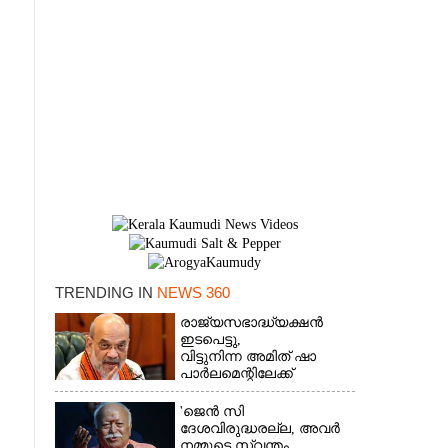
TRENDING IN
NEWS 360
രാജ്യസഭാദ്ധ്യക്ഷൻ
×
ഇടപെട്ടു,
വിട്ടുനിന്ന അമിത് ഷാ
പാർലമെന്റിലേക്ക്
'ജെൻ സി
ദേശവിരുദ്ധരല്ല, അവർ
നമ്മുടെ സ്വന്തം