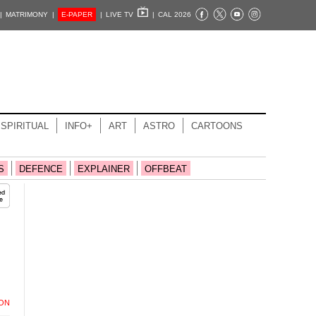
|
MATRIMONY |
E-PAPER
|
LIVE TV
|
CAL 2026
SPIRITUAL
INFO+
ART
ASTRO
CARTOONS
S
DEFENCE
EXPLAINER
OFFBEAT
ION