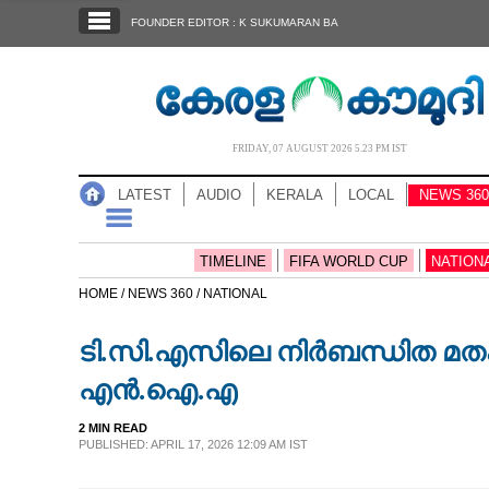
SECTIONS
FOUNDER EDITOR : K SUKUMARAN BA
HOME
LATEST
AUDIO
FRIDAY, 07 AUGUST 2026 5.23 PM IST
NOTIFIED NEWS
LATEST
AUDIO
KERALA
LOCAL
NEWS 360
POLL
KERALA
TIMELINE
FIFA WORLD CUP
NATION
HOME /
NEWS 360 /
NATIONAL
LOCAL
ടി.സി.എസിലെ നിർബന്ധിത മതംമാ
NEWS 360
എൻ.ഐ.എ
2 MIN READ
CASE DIARY
PUBLISHED: APRIL 17, 2026 12:09 AM IST