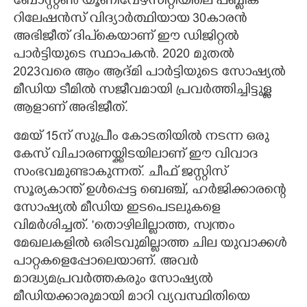
ബോസ്റ്റൺ യൂണിവേഴ്സിറ്റിയിലെ പബ്ലിക്
റിലേഷൻസ് വിദ്യാർത്ഥിയായ 30കാരൻ
അഭിജീത് ദിപ്കെയാണ് ഈ ഡിജിറ്റൽ
പാർട്ടിയുടെ സ്ഥാപകൻ. 2020 മുതൽ
2023വരെ ആം ആദ്മി പാർട്ടിയുടെ സോഷ്യൽ
മീഡിയ ടീമിൽ സജീവമായി പ്രവർത്തിച്ചിട്ടുള്ള
ആളാണ് അഭിജീത്.
മേയ് 15ന് സുപ്രീം കോടതിയിൽ നടന്ന ഒരു
കേസ് വിചാരണയ്ക്കിടയിലാണ് ഈ വിവാദ
സംഭവമുണ്ടാകുന്നത്. ചീഫ് ജസ്റ്റിസ്
സൂര്യകാന്ത് ഉൾപ്പെട്ട ബെഞ്ച്, ഹർജിക്കാരന്റെ
സോഷ്യൽ മീഡിയ ഇടപെടലുകളെ
വിമർശിച്ചത്. "തൊഴിലില്ലാത്ത, സ്വന്തം
മേഖലകളിൽ ഒരിടവുമില്ലാത്ത ചില യുവാക്കൾ
പാറ്റകളെപ്പോലെയാണ്. അവർ
മാദ്ധ്യമപ്രവർത്തകരും സോഷ്യൽ
മീഡിയക്കാരുമായി മാറി വ്യവസ്ഥിതിയെ