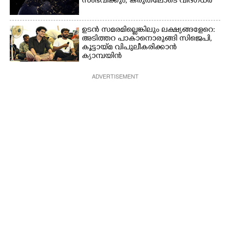
സംഭവിക്കും, കരുതലോടെ വിദഗ്ധർ
ഉടൻ സമരമില്ലെങ്കിലും ലക്ഷ്യങ്ങളേറെ:
അടിത്തറ പാകാനൊരുങ്ങി സിജെപി,​
കൂട്ടായ്മ വിപുലീകരിക്കാൻ
ക്യാമ്പയിൻ
ADVERTISEMENT