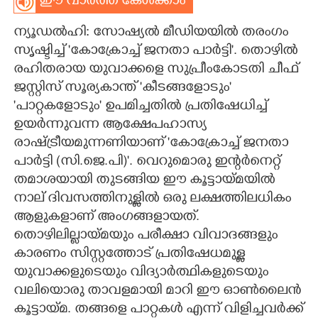
ഈ വാർത്ത കേൾക്കാം
CARTOONS
ന്യൂ‌ഡൽഹി: സോഷ്യൽ മീഡിയയിൽ തരംഗം
സൃഷ്ടിച്ച് 'കോക്രോച്ച് ജനതാ പാർട്ടി'. തൊഴിൽ
LITERATURE
രഹിതരായ യുവാക്കളെ സുപ്രീംകോടതി ചീഫ്
ജസ്റ്റിസ് സൂര്യകാന്ത് 'കീടങ്ങളോടും'
'പാറ്റകളോടും' ഉപമിച്ചതിൽ പ്രതിഷേധിച്ച്
ZOOM
ഉയർന്നുവന്ന ആക്ഷേപഹാസ്യ
രാഷ്ട്രീയമുന്നണിയാണ് 'കോക്രോച്ച് ജനതാ
CONTACT US
പാർട്ടി (സി.ജെ.പി)'. വെറുമൊരു ഇന്റർനെറ്റ്
തമാശയായി തുടങ്ങിയ ഈ കൂട്ടായ്മയിൽ
നാല് ദിവസത്തിനുള്ളിൽ ഒരു ലക്ഷത്തിലധികം
ആളുകളാണ് അംഗങ്ങളായത്.
തൊഴിലില്ലായ്മയും പരീക്ഷാ വിവാദങ്ങളും
കാരണം സിസ്റ്റത്തോട് പ്രതിഷേധമുള്ള
യുവാക്കളുടെയും വിദ്യാർത്ഥികളുടെയും
വലിയൊരു താവളമായി മാറി ഈ ഓൺലൈൻ
കൂട്ടായ്മ. തങ്ങളെ പാറ്റകൾ എന്ന് വിളിച്ചവർക്ക്