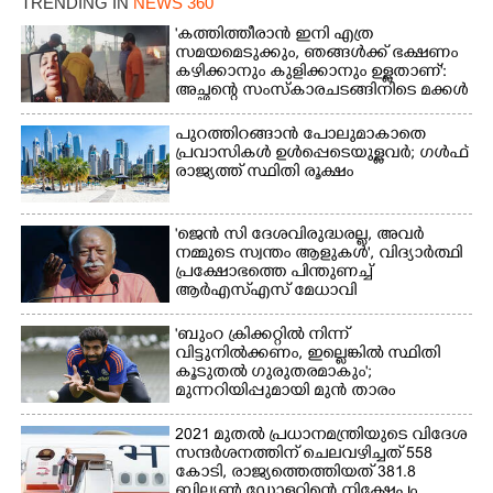
TRENDING IN
NEWS 360
'കത്തിത്തീരാൻ ഇനി എത്ര
സമയമെടുക്കും, ഞങ്ങൾക്ക് ഭക്ഷണം
കഴിക്കാനും കുളിക്കാനും ഉള്ളതാണ്':
അച്ഛന്റെ സംസ്കാരചടങ്ങിനിടെ മക്കൾ
പുറത്തിറങ്ങാൻ പോലുമാകാതെ
പ്രവാസികൾ ഉൾപ്പെടെയുള്ളവർ; ഗൾഫ്
രാജ്യത്ത് സ്ഥിതി രൂക്ഷം
'ജെൻ സി ദേശവിരുദ്ധരല്ല, അവർ
നമ്മുടെ സ്വന്തം ആളുകൾ', വിദ്യാർത്ഥി
പ്രക്ഷോഭത്തെ പിന്തുണച്ച്
ആർഎസ്‌എസ് മേധാവി
'ബുംറ ക്രിക്കറ്റിൽ നിന്ന്
വിട്ടുനിൽക്കണം, ഇല്ലെങ്കിൽ സ്ഥിതി
കൂടുതൽ ഗുരുതരമാകും';
മുന്നറിയിപ്പുമായി മുൻ താരം
2021 മുതൽ പ്രധാനമന്ത്രിയുടെ വിദേശ
സന്ദർശനത്തിന് ചെലവഴിച്ചത് 558
കോടി, രാജ്യത്തെത്തിയത് 381.8
ബില്യൺ ഡോളറിന്റെ നിക്ഷേപം