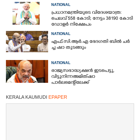
NATIONAL
പ്രധാനമന്ത്രിയുടെ വിദേശയാത്ര:
ചെലവ് 558 കോടി; നേട്ടം 38190 കോടി
ഡോളർ നിക്ഷേപം
NATIONAL
എ​ഫ്.​സി.​ആ​ർ.​എ​ ​ഭേ​ദ​ഗ​തി​ ​ബിൽ ച​ർ​
ച്ച​ ​ഷാ​ ​തുടങ്ങും
NATIONAL
രാജ്യസഭാദ്ധ്യക്ഷൻ ഇടപെട്ടു,
വിട്ടുനിന്ന അമിത് ഷാ
പാർലമെന്റിലേക്ക്
KERALA KAUMUDI
EPAPER