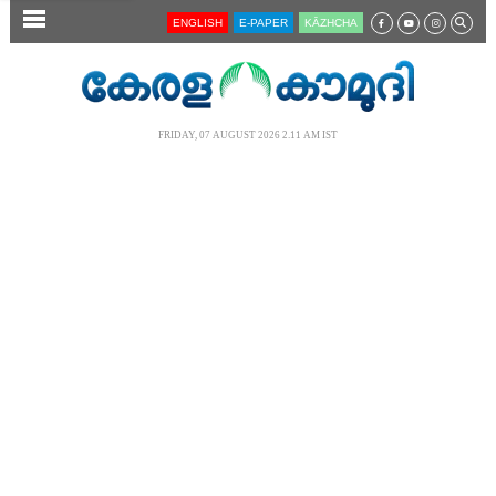
SECTIONS
ENGLISH
E-PAPER
KĀZHCHA
HOME
LATEST
FRIDAY, 07 AUGUST 2026 2.11 AM IST
AUDIO
NOTIFIED NEWS
POLL
KERALA
LOCAL
NEWS 360
CASE DIARY