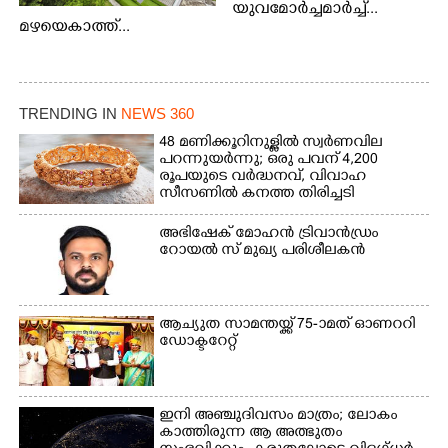
യുവമോർച്ചമാർച്ച്...
മഴയെകാത്ത്...
TRENDING IN
NEWS 360
48 മണിക്കൂറിനുള്ളിൽ സ്വർണവില
പറന്നുയർന്നു; ഒരു പവന് 4,200
രൂപയുടെ വർദ്ധനവ്, വിവാഹ
സീസണിൽ കനത്ത തിരിച്ചടി
അഭിഷേക് മോഹൻ ട്രിവാൻഡ്രം
റോയൽ സ് മുഖ്യ പരിശീലകൻ
ആച്യുത സാമന്തയ്ക്ക് 75-ാമത് ഓണററി
ഡോക്ടറേറ്റ്
ഇനി അഞ്ചുദിവസം മാത്രം; ലോകം
കാത്തിരുന്ന ആ അത്ഭുതം