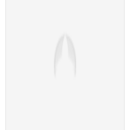
×
Share this link
Copy Link