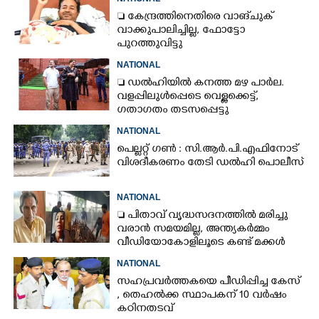
 കേന്ദ്രത്തിനെതിരെ വാങ്‌ചുക്
വാക്കുപാലിച്ചില്ല, ഫോട്ടോ
പുറത്തുവിട്ടു
NATIONAL
 ഡൽഹിയിൽ കനത്ത മഴ പാർല.
വളപ്പിലുൾപ്പെടെ വെള്ളക്കെട്ട്,
ഗതാഗതം തടസപ്പെട്ടു
NATIONAL
പെല്ലറ്റ് ഗൺ : സി.ആർ.പി.എഫിനോട്
വിശദീകരണം തേടി ഡൽഹി പൊലീസ്
NATIONAL
 പിതാവ് വൃദ്ധസദനത്തിൽ മരിച്ചു
വരാൻ സമയമില്ല,​ അന്ത്യകർമ്മം
വീഡിയോകോളിലൂടെ കണ്ട് മക്കൾ
NATIONAL
സഹപ്രവർത്തകയെ പീഡിപ്പിച്ച കേസ്
, തെഹൽക്ക സ്ഥാപകന് 10 വർഷം
കഠിനതടവ്