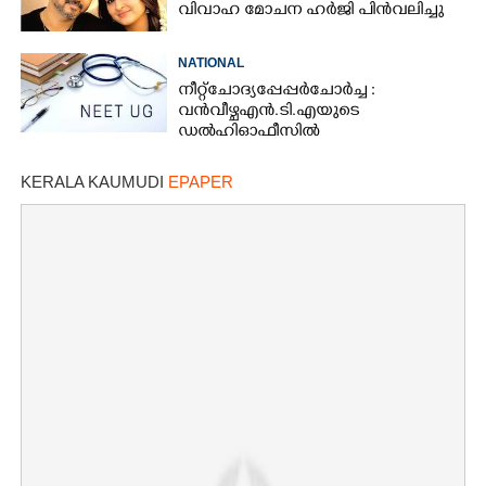
വിവാഹ മോചന ഹർജി പിൻവലിച്ചു
NATIONAL
നീറ്റ് ചോദ്യപ്പേപ്പർ ചോർച്ച :
വൻവീഴ്ച എൻ.ടി.എയുടെ
ഡൽഹി ഓഫീസിൽ
KERALA KAUMUDI
EPAPER