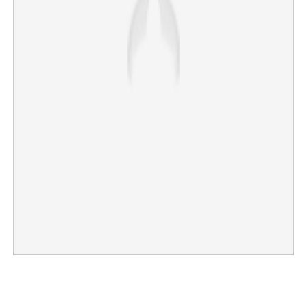
×
Share this link
Copy Link