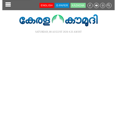
SECTIONS
ENGLISH
E-PAPER
KĀZHCHA
HOME
LATEST
SATURDAY, 08 AUGUST 2026 4.33 AM IST
AUDIO
NOTIFIED NEWS
POLL
KERALA
LOCAL
NEWS 360
CASE DIARY