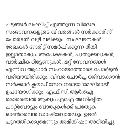
ചട്ടങ്ങൾ ലംഘിച്ച് എത്തുന്ന വിദേശ
സംഭാവനകളുടെ വിവരങ്ങൾ സർക്കാരിന്
പോർട്ടൽ വഴി ലഭിക്കും. സംഘടനകൾ
രേഖകൾ നേരിട്ട് സമർപ്പിക്കുന്ന രീതി
ഇല്ലാതാകും. അപേക്ഷകൾ, പുതുക്കലുകൾ,
വാർഷിക റിട്ടേണുകൾ, മറ്റ് സേവനങ്ങൾ
എന്നിവ ആധാർ സഹായത്തോടെ പോർട്ടൽ
വഴിയായിരിക്കും. വിവര ചോർച്ച ഒഴിവാക്കാൻ
സർക്കാർ ക്ലൗഡ് സേവനമായ 'മേഘ്‌രാജ്'
ഉപയോഗിക്കും. എഫ്.സി.ആർ.ഐ
മൊബൈൽ ആപ്പും എഐ അധിഷ്ഠിത
ചാറ്റ്‌ബോട്ടും ബാങ്കുകൾക്ക് പ്രത്യേക
ഓൺലൈൻ ഡാഷ്‌ബോർഡും ഉടൻ
പുറത്തിറക്കുമെന്നും അമിത് ഷാ അറിയിച്ചു.