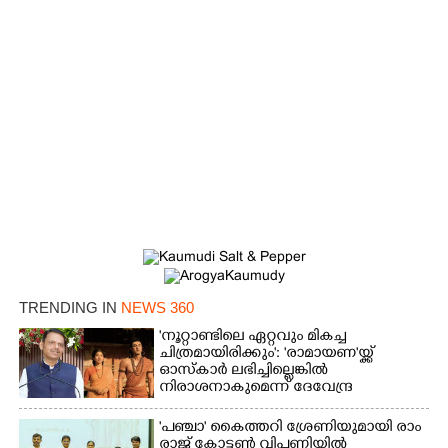
TRENDING IN
NEWS 360
'നൂറ്റാണ്ടിലെ ഏറ്റവും മികച്ച
ചിത്രമായിരിക്കും': 'രാമായണ'യ്ക്ക്
ഓസ്കാ‌ർ ലഭിച്ചില്ലെങ്കിൽ
നിരാശനാകുമെന്ന് ദേവേന്ദ്ര
ഫഡ്നാവിസ്
'​പ​ഞ്ചാ​'​ ​കൈ​ത്ത​റി​ ​ശ്രേ​ണി​യു​മാ​യി​ ​രാം​
രാ​ജ് ​കോ​ട്ടൺ വിപണിയിൽ