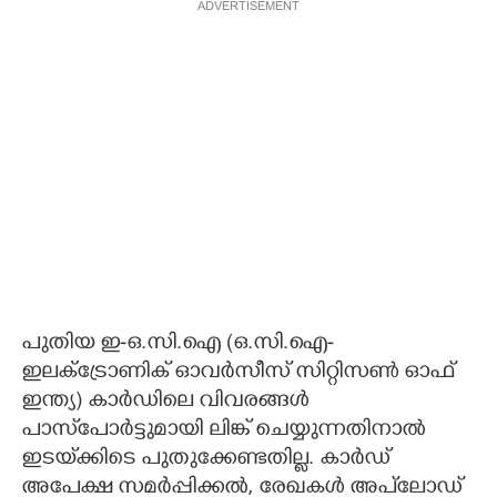
ADVERTISEMENT
പുതിയ ഇ-ഒ.സി.ഐ (ഒ.സി.ഐ-
ഇലക്ട്രോണിക് ഓവർസീസ് സിറ്റിസൺ ഓഫ്
ഇന്ത്യ) കാർഡിലെ വിവരങ്ങൾ
പാസ്‌പോർട്ടുമായി ലിങ്ക് ചെയ്യുന്നതിനാൽ
ഇടയ്‌ക്കിടെ പുതുക്കേണ്ടതില്ല. കാർഡ്
അപേക്ഷ സമർപ്പിക്കൽ, രേഖകൾ അപ്‌ലോഡ്