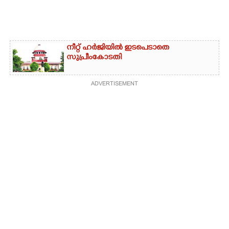
നീറ്റ് ഹർജിയിൽ ഇടപെടാതെ
സുപ്രീംകോടതി
ADVERTISEMENT