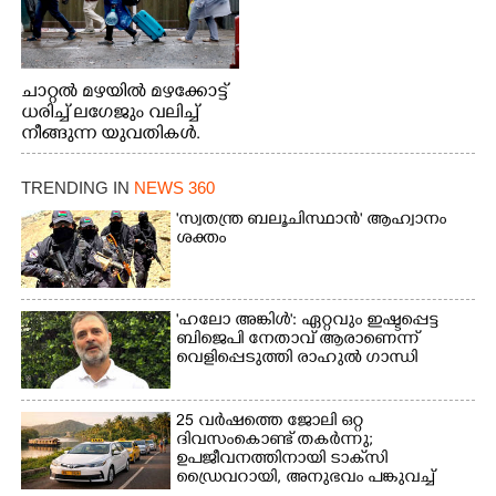
ചാറ്റൽ മഴയിൽ മഴക്കോട്ട്
ധരിച്ച് ലഗേജും വലിച്ച്
നീങ്ങുന്ന യുവതികൾ.
എറണാകുളം മേനകയിൽ
നിന്നുള്ള കാഴ്ച
TRENDING IN
NEWS 360
'സ്വതന്ത്ര ബലൂചിസ്ഥാൻ' ആഹ്വാനം
ശക്തം
'ഹലോ അങ്കിൾ': ഏറ്റവും ഇഷ്ടപ്പെട്ട
ബിജെപി നേതാവ് ആരാണെന്ന്
വെളിപ്പെടുത്തി രാഹുൽ ഗാന്ധി
25 വർഷത്തെ ജോലി ഒറ്റ
ദിവസംകൊണ്ട് തകർന്നു;
ഉപജീവനത്തിനായി ടാക്‌സി
ഡ്രൈവറായി,​ അനുഭവം പങ്കുവച്ച്