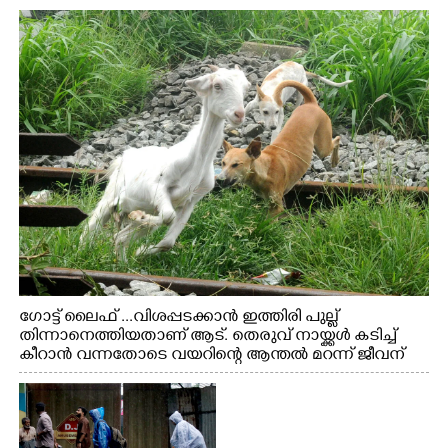
ഗോട്ട് ലൈഫ് ...വിശപ്പടക്കാൻ ഇത്തിരി പുല്ല്
തിന്നാനെത്തിയതാണ് ആട്. തെരുവ് നായ്ക്കൾ കടിച്ച്
കീറാൻ വന്നതോടെ വയറിന്റെ ആന്തൽ മറന്ന് ജീവന്
വേണ്ടിയായി ഓട്ടം. എറണാകുളം വാത്തുരുത്തിയിൽ
നിന്നുള്ള കാഴ്ച