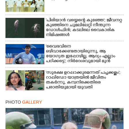
'പിരിയാൻ വയ്യെന്റെ കുഞ്ഞേ'; ജീവനറ്റ
കുഞ്ഞിനെ ചുമലിലേറ്റി നീന്തുന്ന
ഡോൾഫിൻ; കടലിലെ വൈകാരിക
നിമിഷങ്ങൾ
'വൈഭവിനെ
ഒഴിവാക്കേണ്ടതായിരുന്നു,​ ആ
യോഗ്യത ഇപ്പോഴില്ല, ആദ്യം എല്ലാം
പഠിക്കട്ടെ'; നിർദേശവുമായി മുൻ
ക്രിക്കറ്റ് താരം
'സുരക്ഷ ഉറപ്പാക്കുമെന്നത് പച്ചക്കള്ളം';
റാപ്പിഡോ യാത്രയിൽ ജീവിതം
തകർന്നു, കമ്പനിക്കെതിരെ
പരാതിയുമായി യുവതി
PHOTO
GALLERY