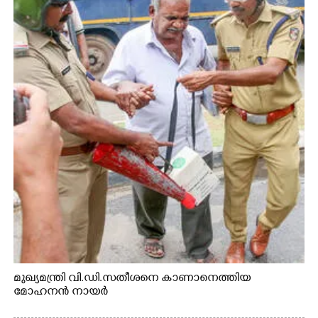
മുഖ്യമന്ത്രി വി.ഡി.സതീശനെ കാണാനെത്തിയ
മോഹനൻ നായർ