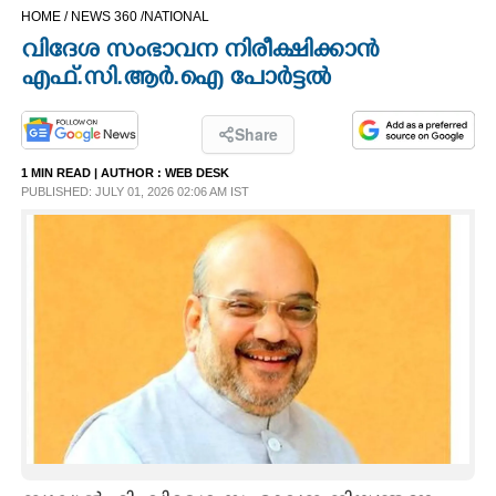
HOME /
NEWS 360 /
NATIONAL
CINEMA
വിദേശ സംഭാവന നിരീക്ഷിക്കാൻ
എഫ്.സി.ആർ.ഐ പോർട്ടൽ
OPINION
Share
PHOTOS
1 MIN READ
| AUTHOR :
WEB DESK
PUBLISHED: JULY 01, 2026 02:06 AM IST
LIFESTYLE
SPIRITUAL
INFO+
ART
ASTRO