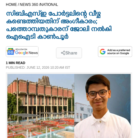
HOME /
NEWS 360 /
NATIONAL
CINEMA
സിബിഎസ്ഇ പോർട്ടലിന്റെ വീഴ്ച
കണ്ടെത്തിയതിന് അംഗീകാരം;
OPINION
പത്തൊമ്പതുകാരന് ജോലി നൽകി
ഐഐടി കാൺപൂർ
PHOTOS
Share
LIFESTYLE
1 MIN READ
PUBLISHED: JUNE 12, 2026 10:20 AM IST
SPIRITUAL
INFO+
ART
ASTRO