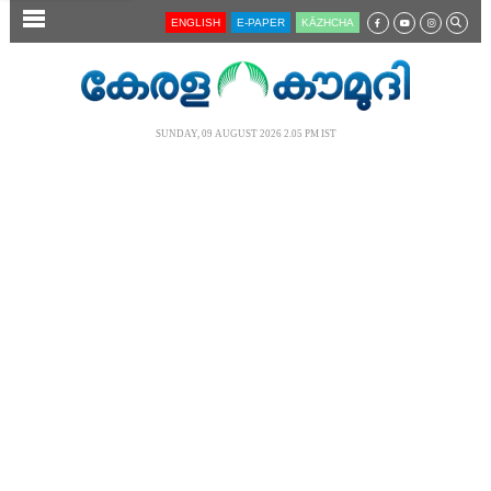
SECTIONS
ENGLISH
E-PAPER
KĀZHCHA
HOME
LATEST
SUNDAY, 09 AUGUST 2026 2.05 PM IST
AUDIO
NOTIFIED NEWS
POLL
KERALA
LOCAL
NEWS 360
CASE DIARY