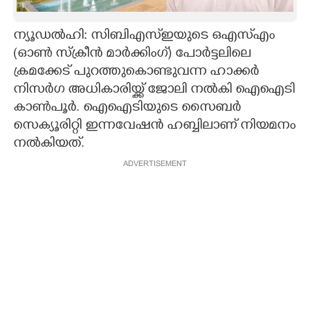
CARTOONS
ന്യൂ‌ഡൽഹി: സിബിഎസ്ഇയുടെ ഒഎസ്എം
(ഓൺ സ്ക്രീൻ മാർക്കിംഗ്) പോ‌ർട്ടലിലെ
LITERATURE
ക്രമക്കേട് പുറത്തുകൊണ്ടുവന്ന ഹാക്കർ
നിസർഗ അധികാരിയ്ക്ക് ജോലി നൽകി ഐഐടി
ZOOM
കാൺപൂർ. ഐഐടിയുടെ സൈബർ
സെക്യൂരിറ്റി ഇന്നവേഷൻ ഹബ്ബിലാണ് നിയമനം
നൽകിയത്.
CONTACT US
ADVERTISEMENT