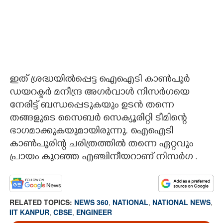
ഇത് ശ്രദ്ധയിൽപ്പെട്ട ഐഐടി കാൺപൂർ
ഡയറക്ടർ മനീന്ദ്ര അഗർവാൾ നിസർഗയെ
നേരിട്ട് ബന്ധപ്പെടുകയും ഉടൻ തന്നെ
തങ്ങളുടെ സൈബർ സെക്യൂരിറ്റി ടീമിന്റെ
ഭാഗമാക്കുകയുമായിരുന്നു. ഐഐടി
കാൺപൂരിന്റ ചരിത്രത്തിൽ തന്നെ ഏറ്റവും
പ്രായം കുറഞ്ഞ എഞ്ചിനീയറാണ് നിസർഗ .
RELATED TOPICS:
NEWS 360
,
NATIONAL
,
NATIONAL NEWS
,
IIT KANPUR
,
CBSE
,
ENGINEER