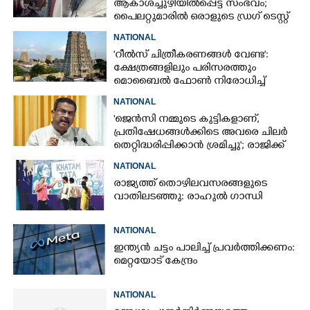
ആകാശച്ചുഴിയിൽപ്പെട്ട സംഭവം;
പൈലറ്റുമാരിൽ ഒരാളുടെ ഡ്രഗ് ടെസ്റ്റ്
ഫലം പോസിറ്റീവ്
NATIONAL
'റീൽസ് ചിത്രീകരണങ്ങൾ വേണ്ട':
ക്ഷേത്രങ്ങളിലും പരിസരത്തും
മൊബൈൽ ഫോൺ നിരോധിച്ച്
തമിഴ്നാട് സർക്കാർ
NATIONAL
'ജെൻസി നമ്മുടെ കുട്ടികളാണ്,
പ്രതിഷേധങ്ങൾക്കിടെ അവരെ ചിലർ
തെറ്റിദ്ധരിപ്പിക്കാൻ ശ്രമിച്ചു'; രാജിക്ക്
ശേഷം ആദ്യമായി പ്രതികരിച്ച്
NATIONAL
ധർമ്മേന്ദ്ര പ്രധാൻ
രാജ്യത്ത് തൊഴിലവസരങ്ങളുടെ
വാതിലടഞ്ഞു: രാഹുൽ ഗാന്ധി
NATIONAL
ഇന്ത്യൻ ചട്ടം പാലിച്ച് പ്രവർത്തിക്കണം:
മെറ്റയോട് കേന്ദ്രം
NATIONAL