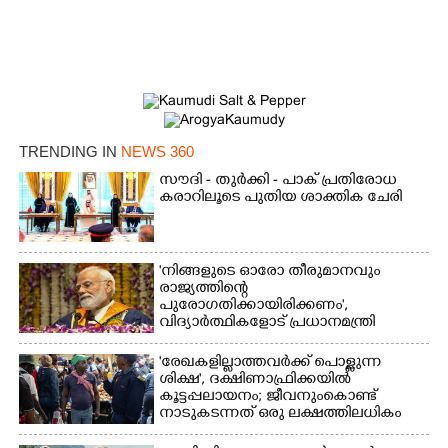
TRENDING IN
NEWS 360
സൗദി - തുർക്കി - പാക് പ്രതിരോധ
കരാറിലൂടെ പുതിയ ശാക്തിക ചേരി
'നിങ്ങളുടെ ഓരോ തീരുമാനവും
രാജ്യത്തിന്റെ
പുരോഗതിക്കായിരിക്കണം',​
വിദ്യാർത്ഥികളോട് പ്രധാനമന്ത്രി
'രേഖകളില്ലാത്തവർക്ക് പൊള്ളുന്ന
ശിക്ഷ', ദക്ഷിണാഫ്രിക്കയിൽ
കൂട്ടപ്പലായനം; ജീവനുംകൊണ്ട്
നാടുകടന്നത് ഒരു ലക്ഷത്തിലധികം
പേർ