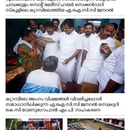
ചമ്പക്കുളം സെന്റ് മേരീസ് ഹയർ സെക്കൻഡറി
സ്കൂളിലെ ക്യാമ്പിലെത്തിയ എ.ഐ.സി.സി ജനറൽ
സെക്രട്ടറി കെ.സി വേണുഗോപാൽ എം.പി കുരുന്നിനെ
എടുത്ത് ലാളിച്ചപ്പോൾ. സഹകരണ-എക്സൈസ്
വകുപ്പ് മന്ത്രി എം. ലിജു, കൃഷിവകുപ്പ് മന്ത്രി ടി. സിദ്ദിഖ്,
റെജി ചെറിയാൻ എം. എൽ. എ എന്നിവർ സമീപം
ക്യാമ്പിലെ അംഗം വിഷമങ്ങൾ വിവരിച്ചപ്പോൾ
സമാധാനിപ്പിക്കുന്ന എ.ഐ.സി.സി ജനറൽ സെക്രട്ടറി
കെ.സി വേണുഗോപാൽ എം.പി. സഹകരണ-
എക്സൈസ് വകുപ്പ് മന്ത്രി എം. ലിജു, എന്നിവർ