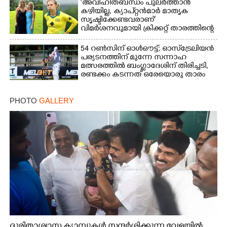
‘അവിഹിതബന്ധം പുലർത്താൻ
കഴിയില്ല,​ ക്യാപ്റ്റൻമാർ മാതൃക
സൃഷ്ടിക്കേണ്ടവരാണ്'
വിമർശനവുമായി ക്രിക്കറ്റ് താരത്തിന്റെ
ഭാര്യ
54 റൺസിന് ഓൾഔട്ട്; ഓസ്‌ട്രേലിയൻ
പര്യടനത്തിന് മുന്നേ സന്നാഹ
മത്സരത്തിൽ ബംഗ്ലാദേശിന് തിരിച്ചടി,
രണ്ടക്കം കടന്നത് ഒരേയൊരു താരം
PHOTO
GALLERY
ദുരിതാശ്വാസ ക്യാമ്പുകൾ സന്ദർശിക്കുന്ന വേളയിൽ