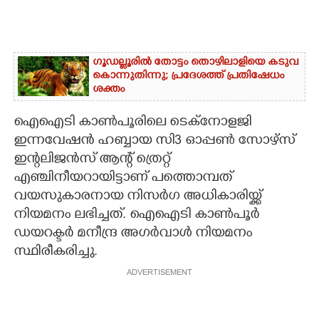
ഗൂഡല്ലൂരിൽ തോട്ടം തൊഴിലാളിയെ കടുവ
കൊന്നുതിന്നു; പ്രദേശത്ത് പ്രതിഷേധം
ശക്തം
ഐഐടി കാൺപൂരിലെ ടെക്നോളജി
ഇന്നവേഷൻ ഹബ്ബായ സി3 ഓപ്പൺ സോഴ്സ്
ഇന്റലിജൻസ് ആന്റ് ത്രെറ്റ്
എഞ്ചിനീയറായിട്ടാണ് പത്തൊമ്പത്
വയസുകാരനായ നിസർഗ അധികാരിയ്ക്ക്
നിയമനം ലഭിച്ചത്. ഐഐടി കാണ്‍പൂര്‍
ഡയറക്ടർ മനീന്ദ്ര അഗര്‍വാള്‍ നിയമനം
സ്ഥിരീകരിച്ചു.
ADVERTISEMENT