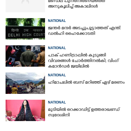
മണ്ഡല പുനർനിർണയത്തെ
അനുകൂലിച്ച് അകാലിദൾ
NATIONAL
ജന്ത‌‌ർ മന്ദർ അടച്ചുപൂട്ടാത്തത് എന്ത്:
ഡൽഹി ഹൈക്കോടതി
NATIONAL
പാക് ഹണിട്രാപ്പിൽ കുടുങ്ങി
വിവരങ്ങൾ ചോർത്തിനൽകി;​ വിംഗ്
കമാൻഡർ ജയിലിൽ
NATIONAL
ഹിമാചലിൽ ബസ് മറിഞ്ഞ് ഏഴ് മരണം
NATIONAL
മുടിയിൽ റെക്കാഡിട്ട് ഉത്തരാഖണ്ഡ്
സ്വദേശിനി