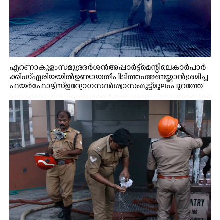
എറണാകുളം സമുദ്ര ദർശൻ അപ്പാർട്ട്മെന്റിലെ കാർ പാർ
ക്കിംഗ് ഏരിയയിൽ ഉണ്ടായ തീപിടിത്തം അണയ്ക്കാൻ ശ്രമിച്ച
ഫയർഫോഴ്സ് ഉദ്യോഗസ്ഥർ ശ്വാസം മുട്ട് മൂലം പുറത്തേ
ക്കിറങ്ങി വരുന്നു