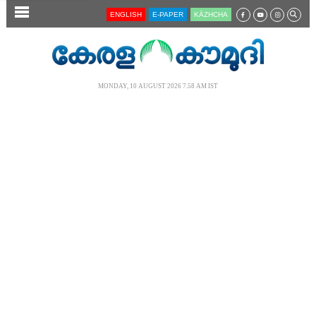
SECTIONS
ENGLISH
E-PAPER
KĀZHCHA
HOME
LATEST
MONDAY, 10 AUGUST 2026 7.58 AM IST
AUDIO
NOTIFIED NEWS
POLL
KERALA
LOCAL
NEWS 360
CASE DIARY