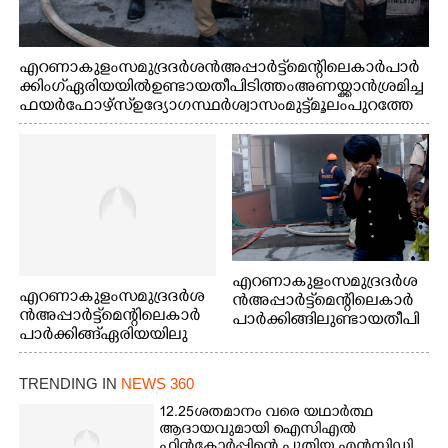
എറണാകുളം സമുദ്ര ദർശൻ അപ്പാർട്ട്മെന്റിലെ കാർ പാർ
ക്കിംഗ് ഏരിയയിൽ ഉണ്ടായ തീപിടിത്തം അണയ്ക്കാൻ ശ്രമിച്ച
ഫയർഫോഴ്സ് ഉദ്യോഗസ്ഥർ ശ്വാസം മുട്ട് മൂലം പുറത്തേ
ക്കിറങ്ങി മുഖം കഴുകുന്നു
എറണാകുളം സമുദ്ര ദർശ
എറണാകുളം സമുദ്ര ദർശ
ൻ അപ്പാർട്ട്മെന്റിലെ കാർ
ൻ അപ്പാർട്ട്മെന്റിലെ കാർ
പാർക്കിങ്ങിലുണ്ടായ തീപി
പാർക്കിങ്ങ് ഏരിയയിലു
ടിത്തം മൂലമുണ്ടായ പുക
ണ്ടായ തീപിടിത്തം അണ
കാരണം സമീപത്ത് കൂടി
യ്ക്കാൻ ശ്രമിക്കുന്ന ഫയർ
മൂക്ക് പൊത്തി പോകുന്ന
TRENDING IN
NEWS 360
ഫോഴ്സ് ഉദ്യോഗസ്ഥർ
കുട്ടി
12.25ശതമാനം വരെ യഥാർത്ഥ
ആദായവുമായി ഐസിഎൽ
ഫിൻകോർപ്പിന്റെ പുതിയ എൻസിഡി