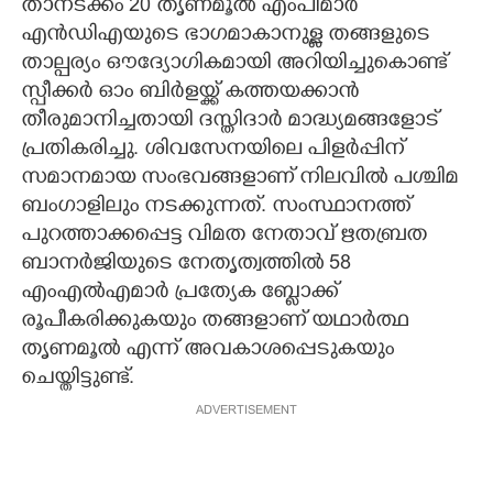
താനടക്കം 20 തൃണമൂൽ എംപിമാർ
എൻഡിഎയുടെ ഭാഗമാകാനുള്ള തങ്ങളുടെ
താല്പര്യം ഔദ്യോഗികമായി അറിയിച്ചുകൊണ്ട്
സ്പീക്കർ ഓം ബിർളയ്ക്ക് കത്തയക്കാൻ
തീരുമാനിച്ചതായി ദസ്തിദാർ മാദ്ധ്യമങ്ങളോട്
പ്രതികരിച്ചു. ശിവസേനയിലെ പിളർപ്പിന്
സമാനമായ സംഭവങ്ങളാണ് നിലവിൽ പശ്ചിമ
ബംഗാളിലും നടക്കുന്നത്. സംസ്ഥാനത്ത്
പുറത്താക്കപ്പെട്ട വിമത നേതാവ് ഋതബ്രത
ബാനർജിയുടെ നേതൃത്വത്തിൽ 58
എംഎൽഎമാർ പ്രത്യേക ബ്ലോക്ക്
രൂപീകരിക്കുകയും തങ്ങളാണ് യഥാർത്ഥ
തൃണമൂൽ എന്ന് അവകാശപ്പെടുകയും
ചെയ്തിട്ടുണ്ട്.
ADVERTISEMENT