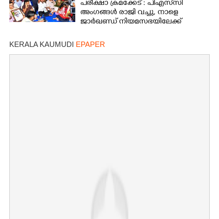
പരീക്ഷാ ക്രമക്കേട് : പിഎസ്‌സി
അംഗങ്ങൾ രാജി വച്ചു,​ നാളെ
ജാർഖണ്ഡ് നിയമസഭയിലേക്ക്
വിദ്യാ‌ർത്ഥികളുടെ മാർച്ച്
KERALA KAUMUDI
EPAPER
×
Share this link
Copy Link