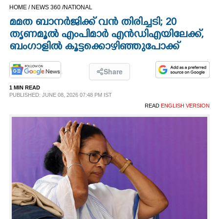
HOME /
NEWS 360 /
NATIONAL
CINEMA
മമത ബാനർജിക്ക് വൻ തിരിച്ചടി; 20
തൃണമൂൽ എംപിമാർ എൻഡിഎയിലേക്ക്,
OPINION
ബംഗാളിൽ കൂട്ടക്കൊഴിഞ്ഞുപോക്ക്
PHOTOS
Share
1 MIN READ
LIFESTYLE
PUBLISHED: JUNE 08, 2026 07:48 PM IST
READ
ENGLISH VERSION
SPIRITUAL
INFO+
ART
ASTRO