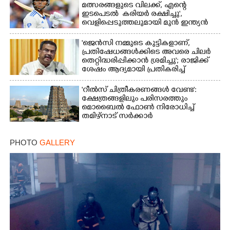
മത്സരങ്ങളുടെ വിലക്ക്, എന്റെ
ഇടപെടൽ കരിയർ രക്ഷിച്ചു',​
വെളിപ്പെടുത്തലുമായി മുൻ ഇന്ത്യൻ
ക്യാപ്‌ടൻ
'ജെൻസി നമ്മുടെ കുട്ടികളാണ്,
പ്രതിഷേധങ്ങൾക്കിടെ അവരെ ചിലർ
തെറ്റിദ്ധരിപ്പിക്കാൻ ശ്രമിച്ചു'; രാജിക്ക്
ശേഷം ആദ്യമായി പ്രതികരിച്ച്
ധർമ്മേന്ദ്ര പ്രധാൻ
'റീൽസ് ചിത്രീകരണങ്ങൾ വേണ്ട':
ക്ഷേത്രങ്ങളിലും പരിസരത്തും
മൊബൈൽ ഫോൺ നിരോധിച്ച്
തമിഴ്നാട് സർക്കാർ
PHOTO
GALLERY