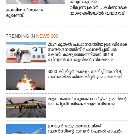
യാത്രകളിലെ
വിരുന്നുകാർ .. കർണാടക
കുതിരാൻതുരങ്ക
യാത്രക്കിടയിൽ വയനാട്
മുഖത്ത്...
അതിർത്തി കബിനിയിൽ
നിന്നും കണ്ണിൽകുടുങ്ങിയ
കടുവ.
TRENDING IN
NEWS 360
2021 മുതൽ പ്രധാനമന്ത്രിയുടെ വിദേശ
സന്ദർശനത്തിന് ചെലവഴിച്ചത് 558
കോടി, രാജ്യത്തെത്തിയത് 381.8
ബില്യൺ ഡോളറിന്റെ നിക്ഷേപം
3000 കി.മീറ്റർ ലക്ഷ്യം ഭേദിച്ച് അഗ്നി 4,
നാലായിരം കിലോമീറ്റർ പ്രഹരശേഷി
ആകാശത്ത് സുരക്ഷാ വീഴ്‌ച: ട്രംപിന്റെ
കോ‌പ്‌റ്ററിനരികെ യാത്രാവിമാനം
ഇന്ത്യൻ വ്യോമസേനയ്‌ക്ക്
ഫ്രാൻസിന്റെ വമ്പൻ റഫാൽ ഓഫർ;