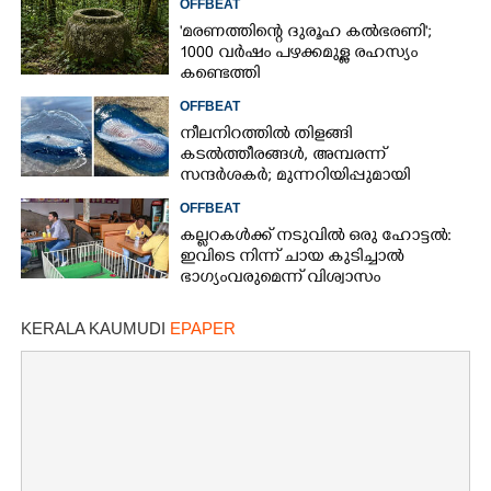
OFFBEAT
'മരണത്തിന്റെ ദുരൂഹ കൽഭരണി';
1000 വർഷം പഴക്കമുള്ള രഹസ്യം
കണ്ടെത്തി
OFFBEAT
×
Share this link
നീലനിറത്തിൽ തിളങ്ങി
കടൽത്തീരങ്ങൾ, അമ്പരന്ന്
സന്ദർശകർ; മുന്നറിയിപ്പുമായി
സമുദ്രവിദഗ്‌ദ്ധ‌ർ
OFFBEAT
കല്ലറകൾക്ക് നടുവിൽ ഒരു ഹോട്ടൽ:
ഇവിടെ നിന്ന് ചായ കുടിച്ചാൽ
Copy Link
ഭാഗ്യംവരുമെന്ന് വിശ്വാസം
KERALA KAUMUDI
EPAPER