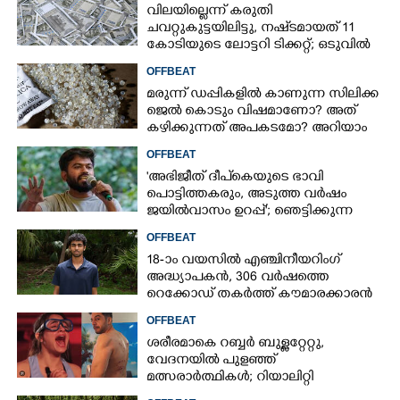
വിലയില്ലെന്ന് കരുതി
ചവറ്റുകുട്ടയിലിട്ടു, നഷ്‌ടമായത് 11
കോടിയുടെ ലോട്ടറി ടിക്കറ്റ്; ഒടുവിൽ
ഭാഗ്യം തുണയായി
OFFBEAT
മരുന്ന് ഡപ്പികളിൽ കാണുന്ന സിലിക്ക
ജെൽ കൊടും വിഷമാണോ? അത്
കഴിക്കുന്നത് അപകടമോ? അറിയാം
OFFBEAT
'അഭിജീത് ദീപ്‌കെയുടെ ഭാവി
പൊട്ടിത്തകരും, അടുത്ത വർഷം
ജയിൽവാസം ഉറപ്പ്'; ഞെട്ടിക്കുന്ന
പ്രവചനവുമായി ജ്യോതിഷി
OFFBEAT
18-ാം വയസിൽ എഞ്ചിനീയറിംഗ്
അദ്ധ്യാപകൻ, 306 വർഷത്തെ
റെക്കോഡ് തകർത്ത് കൗമാരക്കാരൻ
OFFBEAT
ശരീരമാകെ റബ്ബർ ബുള്ളറ്റേറ്റു,
വേദനയിൽ പുളഞ്ഞ്
മത്സരാർത്ഥികൾ; റിയാലിറ്റി
ഷോയ്‌ക്കെതിരെ വ്യാപക വിമർശനം