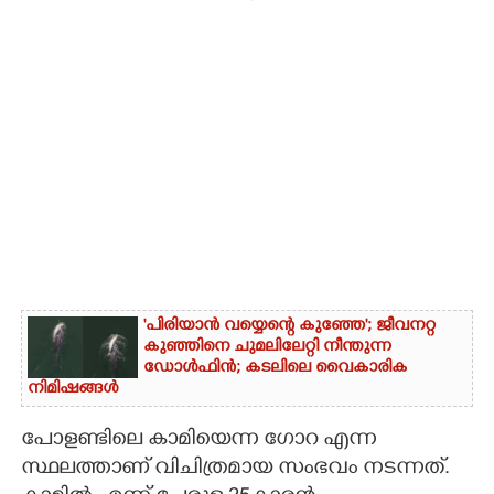
'പിരിയാൻ വയ്യെന്റെ കുഞ്ഞേ'; ജീവനറ്റ
കുഞ്ഞിനെ ചുമലിലേറ്റി നീന്തുന്ന
ഡോൾഫിൻ; കടലിലെ വൈകാരിക
നിമിഷങ്ങൾ
പോളണ്ടിലെ കാമിയെന്ന ഗോറ എന്ന
സ്ഥലത്താണ് വിചിത്രമായ സംഭവം നടന്നത്.