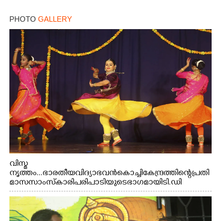
PHOTO
GALLERY
വിസ്മ
നൃത്തം...ഭാരതീയ വിദ്യാഭവൻ കൊച്ചി കേന്ദ്രത്തിന്റെ പ്രതി
മാസ സാംസ്കാരി പരിപാടിയുടെ ഭാഗമായി ടി.ഡി
റോഡിലെ ഭാരതീയ വിദ്യാഭവൻ സർദാർ പട്ടേൽ
സഭാഗൃഹത്തിൽ പ്രശസ്ത കഥക് നർത്തകി എം.
അക്ഷത അവതരിപ്പിച്ച ലയ നമൻ കഥകിൽ നിന്ന്