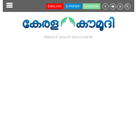
SECTIONS
ENGLISH
E-PAPER
KĀZHCHA
HOME
LATEST
FRIDAY, 07 AUGUST 2026 5.20 PM IST
AUDIO
NOTIFIED NEWS
POLL
KERALA
LOCAL
NEWS 360
CASE DIARY