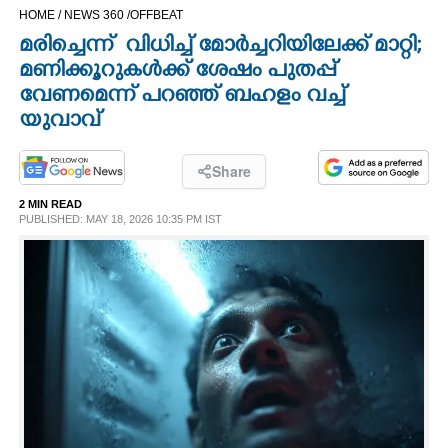
HOME /
NEWS 360 /
OFFBEAT
CINEMA
മരിച്ചെന്ന് വിധിച്ച് മോർച്ചറിയിലേക്ക് മാറ്റി;
മണിക്കൂറുകൾക്ക് ശേഷം പുതപ്പ്
OPINION
വേണമെന്ന് പറഞ്ഞ് ബഹളം വച്ച്
യുവാവ്
PHOTOS
Share
LIFESTYLE
2 MIN READ
PUBLISHED: MAY 18, 2026 10:35 PM IST
SPIRITUAL
INFO+
ART
ASTRO