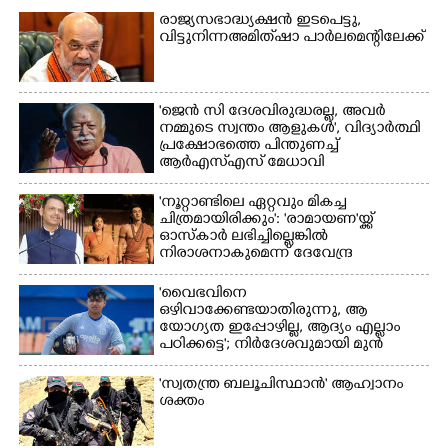
രാജ്യസഭാദ്ധ്യക്ഷൻ ഇടപെട്ടു,
വിട്ടുനിന്ന അമിത് ഷാ പാർലമെന്റിലേക്ക്
'ജെൻ സി ദേശവിരുദ്ധരല്ല, അവർ
നമ്മുടെ സ്വന്തം ആളുകൾ', വിദ്യാർത്ഥി
പ്രക്ഷോഭത്തെ പിന്തുണച്ച്
ആർഎസ്‌എസ് മേധാവി
'നൂറ്റാണ്ടിലെ ഏറ്റവും മികച്ച
ചിത്രമായിരിക്കും': 'രാമായണ'യ്ക്ക്
ഓസ്കാ‌ർ ലഭിച്ചില്ലെങ്കിൽ
നിരാശനാകുമെന്ന് ദേവേന്ദ്ര
ഫഡ്നാവിസ്
'വൈഭവിനെ
ഒഴിവാക്കേണ്ടയാതിരുന്നു,​ ആ
യോഗ്യത ഇപ്പോഴില്ല, ആദ്യം എല്ലാം
പഠിക്കട്ടെ'; നിർദേശവുമായി മുൻ
ക്രിക്കറ്റ് താരം
'സ്വതന്ത്ര ബലൂചിസ്ഥാൻ' ആഹ്വാനം
ശക്തം