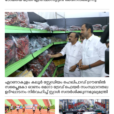
ടോമിയെ മന്ത്രി എൻ.ഷംസുദ്ദീൻ അഭിനന്ദിക്കുന്നു.
എറണാകുളം കലൂർ സ്റ്റേഡിയം ഹെലിപാഡ് ഗ്രൗണ്ടിൽ
സപ്ളൈകോ ഓണം മെഗാ ട്രേഡ് ഫെയർ സംസ്ഥാനതല
ഉദ്ഘാടനം നിർവഹിച്ച് സ്റ്റാൾ സന്ദർശിക്കുന്ന മുഖ്യമന്ത്രി
വി.ഡി. സതീശൻ. മന്ത്രി അനൂപ് ജേക്കബ് സമീപം