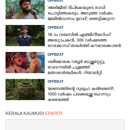
OFFBEAT
'അഭിജീത് ദീപ്‌കെയുടെ ഭാവി
പൊട്ടിത്തകരും, അടുത്ത വർഷം
ജയിൽവാസം ഉറപ്പ്'; ഞെട്ടിക്കുന്ന
പ്രവചനവുമായി ജ്യോതിഷി
OFFBEAT
18-ാം വയസിൽ എഞ്ചിനീയറിംഗ്
അദ്ധ്യാപകൻ, 306 വർഷത്തെ
റെക്കോഡ് തകർത്ത് കൗമാരക്കാരൻ
OFFBEAT
ശരീരമാകെ റബ്ബർ ബുള്ളറ്റേറ്റു,
വേദനയിൽ പുളഞ്ഞ്
മത്സരാർത്ഥികൾ; റിയാലിറ്റി
ഷോയ്‌ക്കെതിരെ വ്യാപക വിമർശനം
OFFBEAT
'മരണത്തിന്റെ ദുരൂഹ കൽഭരണി';
1000 വർഷം പഴക്കമുള്ള രഹസ്യം
കണ്ടെത്തി
×
Share this link
KERALA KAUMUDI
EPAPER