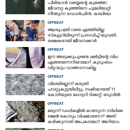
'പിരിയാൻ വയ്യെന്റെ കുഞ്ഞേ';
ജീവനറ്റ കുഞ്ഞിനെ ചുമലിലേറ്റി
നീന്തുന്ന ഡോൾഫിൻ; കടലിലെ
വൈകാരിക നിമിഷങ്ങൾ
OFFBEAT
ആശുപത്രി വരെ എത്തിയില്ല:
സ്കൂട്ടറിലിരുന്ന് പ്രസവിച്ച് യുവതി,
രക്ഷകരായി ജീവനക്കാർ
OFFBEAT
ഈ അഴുക്കുപുരണ്ട ഷർട്ടിന്റെ വില
എത്രയെന്നറിയാമോ? കുടുംബം
വിറ്റാലും വാങ്ങാനാകില്ല
OFFBEAT
വിലയില്ലെന്ന് കരുതി
ചവറ്റുകുട്ടയിലിട്ടു, നഷ്‌ടമായത് 11
കോടിയുടെ ലോട്ടറി ടിക്കറ്റ്; ഒടുവിൽ
ഭാഗ്യം തുണയായി
OFFBEAT
മരുന്ന് ഡപ്പികളിൽ കാണുന്ന സിലിക്ക
ജെൽ കൊടും വിഷമാണോ? അത്
കഴിക്കുന്നത് അപകടമോ? അറിയാം