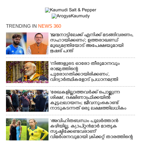
TRENDING IN
NEWS 360
'ജന്മനാട്ടിലേക്ക് എനിക്ക് മടങ്ങിവരണം,
സഹായിക്കണം'; ഉത്തരാഖണ്ഡ്
മുഖ്യമന്ത്രിയോട് അപേക്ഷയുമായി
ഋഷഭ് പന്ത്
'നിങ്ങളുടെ ഓരോ തീരുമാനവും
രാജ്യത്തിന്റെ
പുരോഗതിക്കായിരിക്കണം',​
വിദ്യാർത്ഥികളോട് പ്രധാനമന്ത്രി
'രേഖകളില്ലാത്തവർക്ക് പൊള്ളുന്ന
ശിക്ഷ', ദക്ഷിണാഫ്രിക്കയിൽ
കൂട്ടപ്പലായനം; ജീവനുംകൊണ്ട്
നാടുകടന്നത് ഒരു ലക്ഷത്തിലധികം
പേർ
‘അവിഹിതബന്ധം പുലർത്താൻ
കഴിയില്ല,​ ക്യാപ്റ്റൻമാർ മാതൃക
സൃഷ്ടിക്കേണ്ടവരാണ്'
വിമർശനവുമായി ക്രിക്കറ്റ് താരത്തിന്റെ