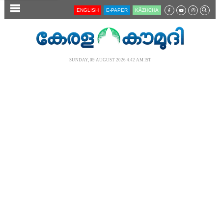
SECTIONS
ENGLISH
E-PAPER
KĀZHCHA
HOME
LATEST
SUNDAY, 09 AUGUST 2026 4.42 AM IST
AUDIO
NOTIFIED NEWS
POLL
KERALA
LOCAL
NEWS 360
CASE DIARY