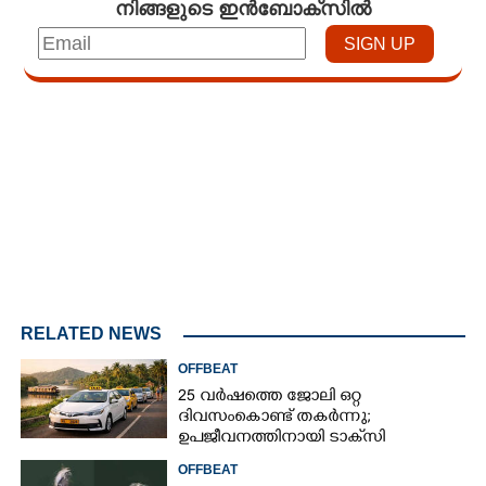
നിങ്ങളുടെ ഇൻബോക്സിൽ
Loaded
:
4.68%
/
Mute
RELATED NEWS
OFFBEAT
25 വർഷത്തെ ജോലി ഒറ്റ
ദിവസംകൊണ്ട് തകർന്നു;
ഉപജീവനത്തിനായി ടാക്‌സി
ഡ്രൈവറായി,​ അനുഭവം പങ്കുവച്ച്
OFFBEAT
യുവതി