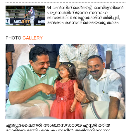
ഭാര്യ
54 റൺസിന് ഓൾഔട്ട്; ഓസ്‌ട്രേലിയൻ
പര്യടനത്തിന് മുന്നേ സന്നാഹ
മത്സരത്തിൽ ബംഗ്ലാദേശിന് തിരിച്ചടി,
രണ്ടക്കം കടന്നത് ഒരേയൊരു താരം
PHOTO
GALLERY
എജ്യുക്കേഷനൽ അംബാസഡറായ എസ്തർ മരിയ