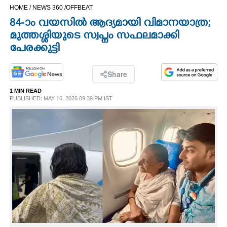
HOME /
NEWS 360 /
OFFBEAT
CINEMA
84-ാം വയസിൽ ആദ്യമായി വിമാനയാത്ര;
മുത്തശ്ശിയുടെ സ്വപ്നം സഫലമാക്കി
OPINION
പേരക്കുട്ടി
PHOTOS
Share
1 MIN READ
LIFESTYLE
PUBLISHED: MAY 16, 2026 09:39 PM IST
SPIRITUAL
INFO+
ART
ASTRO