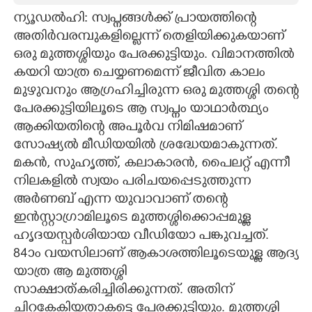
ന്യൂഡൽഹി: സ്വപ്നങ്ങൾക്ക് പ്രായത്തിന്റെ
CARTOONS
അതിർവരമ്പുകളില്ലെന്ന് തെളിയിക്കുകയാണ്
ഒരു മുത്തശ്ശിയും പേരക്കുട്ടിയും. വിമാനത്തിൽ
LITERATURE
കയറി യാത്ര ചെയ്യണമെന്ന് ജീവിത കാലം
മുഴുവനും ആഗ്രഹിച്ചിരുന്ന ഒരു മുത്തശ്ശി തന്റെ
ZOOM
പേരക്കുട്ടിയിലൂടെ ആ സ്വപ്നം യാഥാർത്ഥ്യം
ആക്കിയതിന്റെ അപൂർവ നിമിഷമാണ്
സോഷ്യൽ മീഡിയയിൽ ശ്രദ്ധേയമാകുന്നത്.
CONTACT US
മകൻ, സുഹൃത്ത്, കലാകാരൻ, പൈലറ്റ് എന്നീ
നിലകളിൽ സ്വയം പരിചയപ്പെടുത്തുന്ന
അർണബ് എന്ന യുവാവാണ് തന്റെ
ഇൻസ്റ്റാഗ്രാമിലൂടെ മുത്തശ്ശിക്കൊപ്പമുള്ള
ഹൃദയസ്പർശിയായ വീഡിയോ പങ്കുവച്ചത്.
84ാം വയസിലാണ് ആകാശത്തിലൂടെയുള്ള ആദ്യ
യാത്ര ആ മുത്തശ്ശി
സാക്ഷാത്കരിച്ചിരിക്കുന്നത്. അതിന്
ചിറകേകിയതാകട്ടെ പേരക്കുട്ടിയും. മുത്തശ്ശി