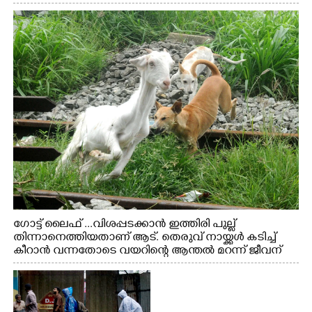
ഗോട്ട് ലൈഫ് ...വിശപ്പടക്കാൻ ഇത്തിരി പുല്ല്
തിന്നാനെത്തിയതാണ് ആട്. തെരുവ് നായ്ക്കൾ കടിച്ച്
കീറാൻ വന്നതോടെ വയറിന്റെ ആന്തൽ മറന്ന് ജീവന്
വേണ്ടിയായി ഓട്ടം. എറണാകുളം വാത്തുരുത്തിയിൽ
നിന്നുള്ള കാഴ്ച