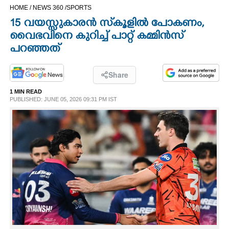
HOME /
NEWS 360 /
SPORTS
CINEMA
15 വയസ്സുകാരന്‍ സ്‌കൂളില്‍ പോകണം,
വൈഭവിനെ കുറിച്ച് പാറ്റ് കമ്മിന്‍സ്
OPINION
പറഞ്ഞത്
PHOTOS
Share
1 MIN READ
LIFESTYLE
PUBLISHED: JUNE 05, 2026 09:31 PM IST
SPIRITUAL
INFO+
ART
ASTRO