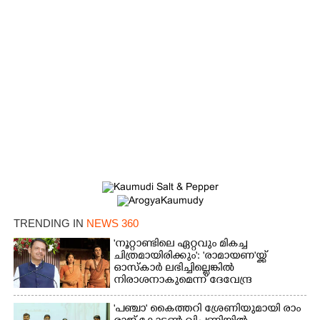
TRENDING IN
NEWS 360
'നൂറ്റാണ്ടിലെ ഏറ്റവും മികച്ച
ചിത്രമായിരിക്കും': 'രാമായണ'യ്ക്ക്
ഓസ്കാ‌ർ ലഭിച്ചില്ലെങ്കിൽ
നിരാശനാകുമെന്ന് ദേവേന്ദ്ര
ഫഡ്നാവിസ്
'​പ​ഞ്ചാ​'​ ​കൈ​ത്ത​റി​ ​ശ്രേ​ണി​യു​മാ​യി​ ​രാം​