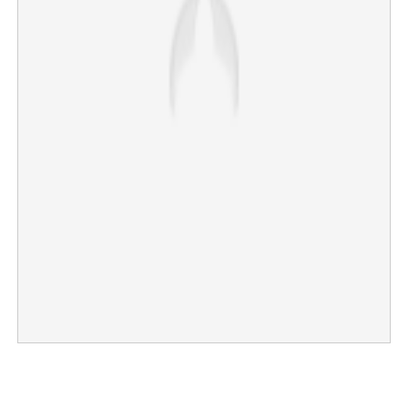
×
Share this link
Copy Link