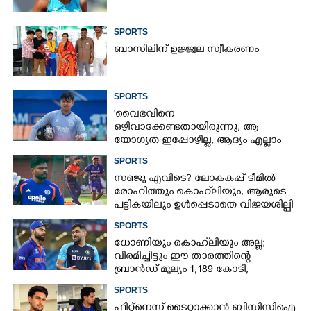
SPORTS
ബാസിലിന് ഉജ്ജ്വല സ്വീകരണം
SPORTS
'വൈഭവിനെ
ഒഴിവാക്കേണ്ടതായിരുന്നു,​ ആ
യോഗ്യത ഇപ്പോഴില്ല, ആദ്യം എല്ലാം
പഠിക്കട്ടെ'; നിർദേശവുമായി മുൻ
SPORTS
ക്രിക്കറ്റ് താരം
സഞ്ജു എവിടെ? ലോകകപ്പ് ടീമിൽ
രോഹിത്തും കൊഹ്‌ലിയും, ആരുടെ
പട്ടികയിലും ഉൾപ്പെടാതെ വിജയശില്പി
SPORTS
ധോണിയും കൊഹ്‌ലിയും അല്ല;
വിരമിച്ചിട്ടും ഈ താരത്തിന്റെ
ബ്രാൻഡ് മൂല്യം 1,189 കോടി,
ക്രിക്കറ്റിന്റെ രാജാവ്‌
SPORTS
ഫിറ്റ്നെസ് ടൈറ്റാക്കാൻ ബിസിസിഐ