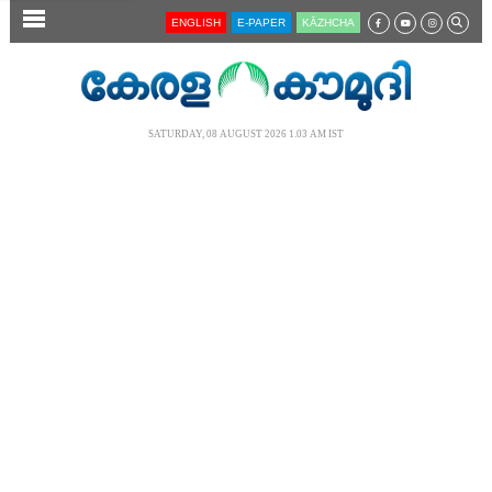
SECTIONS
ENGLISH
E-PAPER
KĀZHCHA
HOME
LATEST
SATURDAY, 08 AUGUST 2026 1.03 AM IST
AUDIO
NOTIFIED NEWS
POLL
KERALA
LOCAL
NEWS 360
CASE DIARY