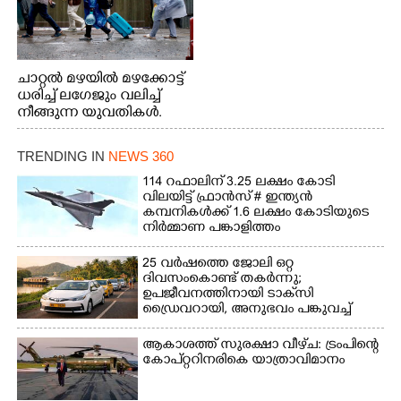
ചാറ്റൽ മഴയിൽ മഴക്കോട്ട്
ധരിച്ച് ലഗേജും വലിച്ച്
നീങ്ങുന്ന യുവതികൾ.
എറണാകുളം മേനകയിൽ
നിന്നുള്ള കാഴ്ച
TRENDING IN
NEWS 360
114 റഫാലിന് 3.25 ലക്ഷം കോടി
വിലയിട്ട് ഫ്രാൻസ് # ഇന്ത്യൻ
കമ്പനികൾക്ക് 1.6 ലക്ഷം കോടിയുടെ
നിർമ്മാണ പങ്കാളിത്തം
25 വർഷത്തെ ജോലി ഒറ്റ
ദിവസംകൊണ്ട് തകർന്നു;
ഉപജീവനത്തിനായി ടാക്‌സി
ഡ്രൈവറായി,​ അനുഭവം പങ്കുവച്ച്
യുവതി
ആകാശത്ത് സുരക്ഷാ വീഴ്‌ച: ട്രംപിന്റെ
കോ‌പ്‌റ്ററിനരികെ യാത്രാവിമാനം