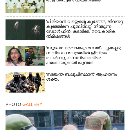
രാ​ജ് ​കോ​ട്ടൺ വിപണിയിൽ
'പിരിയാൻ വയ്യെന്റെ കുഞ്ഞേ'; ജീവനറ്റ
കുഞ്ഞിനെ ചുമലിലേറ്റി നീന്തുന്ന
ഡോൾഫിൻ; കടലിലെ വൈകാരിക
നിമിഷങ്ങൾ
'സുരക്ഷ ഉറപ്പാക്കുമെന്നത് പച്ചക്കള്ളം';
റാപ്പിഡോ യാത്രയിൽ ജീവിതം
തകർന്നു, കമ്പനിക്കെതിരെ
പരാതിയുമായി യുവതി
'സ്വതന്ത്ര ബലൂചിസ്ഥാൻ' ആഹ്വാനം
ശക്തം
PHOTO
GALLERY