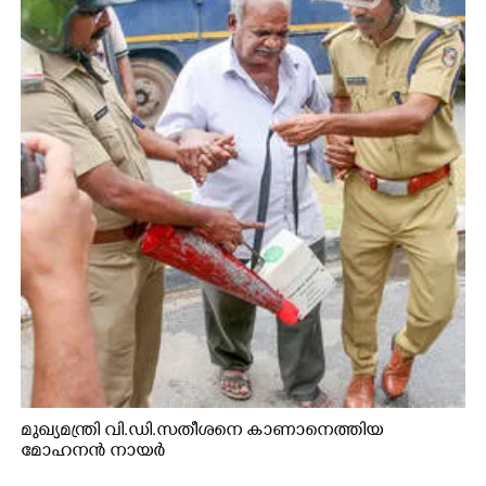
മുഖ്യമന്ത്രി വി.ഡി.സതീശനെ കാണാനെത്തിയ
മോഹനൻ നായർ