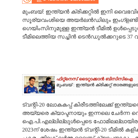
CARTOONS
മുംബയ്: ഇന്ത്യൻ ക്രിക്കറ്റിൽ ഇനി വൈഭ
സൂര്യവംശിയെ അയർലൻഡിലും ഇംഗ്ളണ്ടിലും 
ഗെയിംസിനുമുള്ള ഇന്ത്യൻ ടീമിൽ ഉൾപ്പെട
LITERATURE
ടീമിലെത്തിയ സച്ചിൻ ടെൻഡുൽക്കറുടെ 37 വ
ZOOM
CONTACT US
ഫിറ്റ്നെസ് ടൈറ്റാക്കാൻ ബിസിസിഐ
മുംബയ് : ഇന്ത്യൻ ക്രിക്കറ്റ് താരങ്ങള
ട്വന്റി-20 ലോകകപ്പ് കിരീടത്തിലേക്ക് ഇന്
അയ്യരെ ക്യാപ്ടനായും ഇന്നലെ ചേർന്ന സെല
ഐ.പി.എല്ലില്ലുൾപ്പെടെ ഫോമിലല്ലായിരുന്
2023ന് ശേഷം ഇന്ത്യൻ ട്വന്റി-20 ടീമിൽ കളി