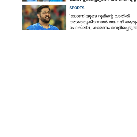
റേറ്റിംഗ് നൽകി മുൻ താരം
SPORTS
'ധോണിയുടെ റൂമിന്റെ വാതിൽ
അടഞ്ഞുകിടന്നാൽ ആ വഴി ആരു
പോകില്ല'; കാരണം വെളിപ്പെടുത്
മുൻ താരം