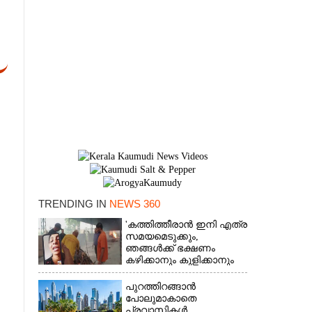
TRENDING IN
NEWS 360
'കത്തിത്തീരാൻ ഇനി എത്ര
സമയമെടുക്കും,
×
ഞങ്ങൾക്ക് ഭക്ഷണം
കഴിക്കാനും കുളിക്കാനും
ഉള്ളതാണ്': അച്ഛന്റെ
സംസ്കാരചടങ്ങിനിടെ
പുറത്തിറങ്ങാൻ
മക്കൾ
പോലുമാകാതെ
പ്രവാസികൾ