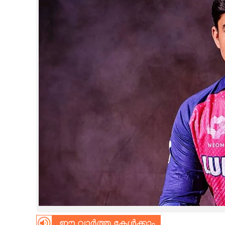
CINEMA
OPINION
PHOTOS
LIFESTYLE
SPIRITUAL
INFO+
ART
ASTRO
ഈ വാർത്ത കേൾക്കാം