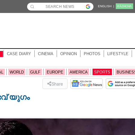
ENGLISH |
KĀZHCHA
CASE DIARY
CINEMA
OPINION
PHOTOS
LIFESTYLE
AL
WORLD
GULF
EUROPE
AMERICA
SPORTS
BUSINES
Share
ഭവ് യുഗം