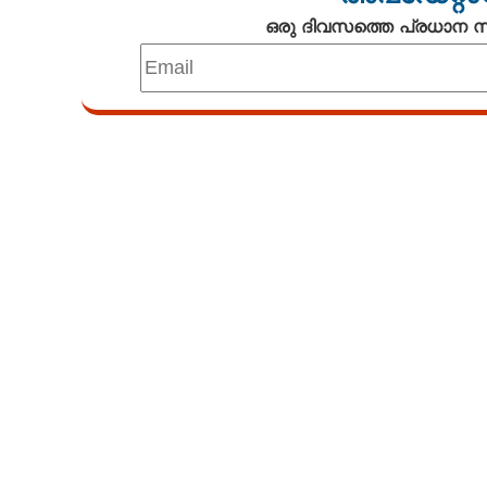
ഒരു ദിവസത്തെ പ്രധാന
Loaded
:
5.01%
/
Unmute