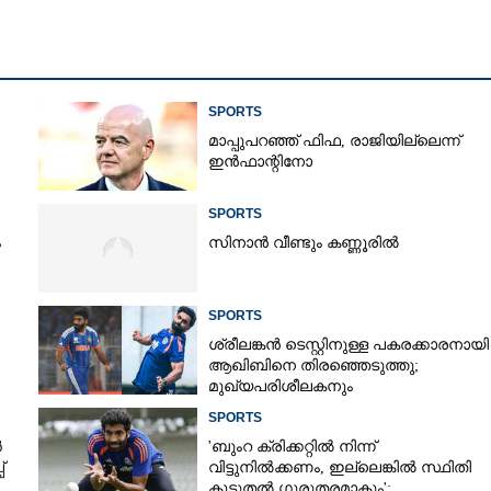
Copy Link
ഇന്ത്യൻ ക്രിക്കറ്റിൽ ഇനി വൈഭവ് യുഗം
SPORTS
മാപ്പുപറഞ്ഞ് ഫിഫ, രാജിയില്ലെന്ന്
ഇൻഫാന്റിനോ
SPORTS
ം
സിനാൻ വീണ്ടും കണ്ണൂരിൽ
SPORTS
ശ്രീലങ്കൻ ടെസ്റ്റിനുള്ള പകരക്കാരനായി
ആഖിബിനെ തിരഞ്ഞെടുത്തു;
മുഖ്യപരിശീലകനും
സെലക്‌ടർക്കുമെതിരെ വിമർശനം
SPORTS
ർ
'ബുംറ ക്രിക്കറ്റിൽ നിന്ന്
്
വിട്ടുനിൽക്കണം, ഇല്ലെങ്കിൽ സ്ഥിതി
കൂടുതൽ ഗുരുതരമാകും';