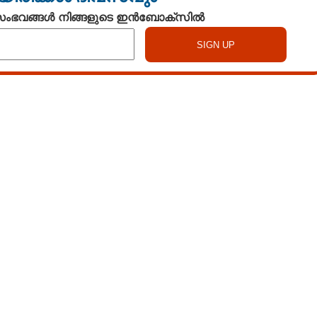
 സംഭവങ്ങൾ നിങ്ങളുടെ ഇൻബോക്സിൽ
Watch More
Share this link