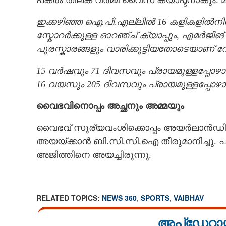
പകരം തിലക് വർമ്മ വൈസ് ക്യാപ്ടനാകും. 
ഇക്കഴിഞ്ഞ ഐ.പി.എല്ലിൽ 16 കളികളിൽനിന
സ്കോറർക്കുള്ള ഓറഞ്ച് ക്യാപ്പും, എമർജിങ്
പുരസ്കാരങ്ങളും വാരിക്കൂട്ടിയതോടെയാണ് 
15 വർഷവും 71 ദിവസവും പ്രായമുള്ളപ്പോഴാണ
16 വയസും 205 ദിവസവും പ്രായമുള്ളപ്പോഴാണ
വൈഭവിനൊപ്പം അച്ഛനും അമ്മയും
വൈഭവ് സൂര്യവംശിക്കൊപ്പം അയർലാൻഡിലേക്
അയയ്ക്കാൻ ബി.സി.സി.ഐ തീരുമാനിച്ചു. പണ്
അജിത്തിനെ അയച്ചിരുന്നു.
RELATED TOPICS:
NEWS 360
,
SPORTS
,
VAIBHAV
അപ്ഡേറ്റാ