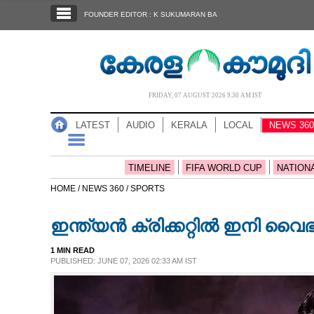
SECTIONS
FOUNDER EDITOR : K SUKUMARAN BA
HOME
LATEST
AUDIO
FRIDAY, 07 AUGUST 2026 9.30 AM IST
NOTIFIED NEWS
LATEST
AUDIO
KERALA
LOCAL
NEWS 360
POLL
KERALA
TIMELINE
FIFA WORLD CUP
NATION
HOME /
NEWS 360 /
SPORTS
LOCAL
ഇന്ത്യൻ ക്രിക്കറ്റിൽ ഇനി വൈ
NEWS 360
1 MIN READ
PUBLISHED: JUNE 07, 2026 02:33 AM IST
CASE DIARY