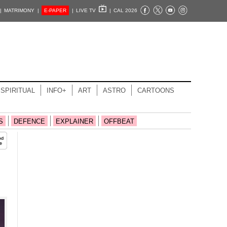
|
MATRIMONY |
E-PAPER
|
LIVE TV
|
CAL 2026
SPIRITUAL
INFO+
ART
ASTRO
CARTOONS
S
DEFENCE
EXPLAINER
OFFBEAT