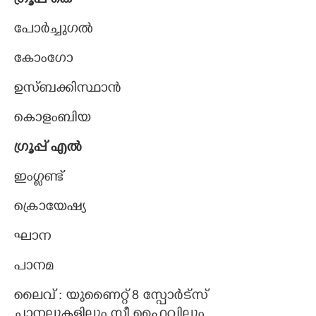
ഗ്രൂപ്പ് കെ
പോർച്ചുഗൽ
×
Share this link
കോംഗോ
ഉസ്ബക്കിസ്ഥാൻ
കൊളംബിയ
Copy Link
ഗ്രൂപ്പ് എൽ
ഇംഗ്ളണ്ട്
ക്രൊയേഷ്യ
ഘാന
പാനമ
ലൈവ് : യുണൈറ്റ് 8 സ്പോർട്സ്
ചാനലുകളിലും സീ ഫൈവിലും