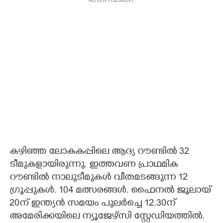
ADVERTISEMENT
കഴിഞ്ഞ ലോകകപ്പിലെ ആദ്യ റൗണ്ടിൽ 32
ടീമുകളായിരുന്നു. ഇത്തവണ പ്രാഥമിക
റൗണ്ടിൽ നാലുടീമുകൾ വീതമടങ്ങുന്ന 12
ഗ്രൂപ്പുകൾ. 104 മത്സരങ്ങൾ. ഫൈനൽ ജൂലായ്
20ന് ഇന്ത്യൻ സമയം പുലർച്ചെ 12.30ന്
അമേരിക്കയിലെ ന്യൂജേഴ്സി സ്റ്റേഡിയത്തിൽ.