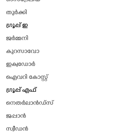
ഓസ്ട്രേലിയ
തുർക്കി
ഗ്രൂപ്പ് ഇ
ജർമ്മനി
കുറസാവോ
ഇക്വഡോർ
ഐവറി കോസ്റ്റ്
ഗ്രൂപ്പ് എഫ്
നെതർലാൻഡ്സ്
ജപ്പാൻ
സ്വീഡൻ