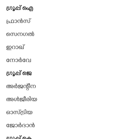
ഗ്രൂപ്പ് ഐ
ഫ്രാൻസ്
സെനഗൽ
ഇറാഖ്
നോർവേ
ഗ്രൂപ്പ് ജെ
അർജന്റീന
അൾജീരിയ
ഓസ്ട്രിയ
ജോർദാൻ