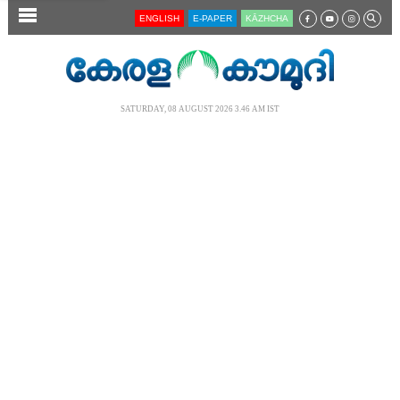
SECTIONS
ENGLISH
E-PAPER
KĀZHCHA
HOME
LATEST
SATURDAY, 08 AUGUST 2026 3.46 AM IST
AUDIO
NOTIFIED NEWS
POLL
KERALA
LOCAL
NEWS 360
CASE DIARY