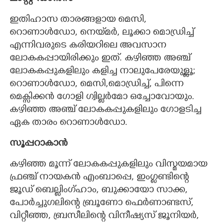
ഇതിഹാസ താരങ്ങളായ മെസി,
റൊണാൾഡോ, നെയ്‌മർ, ലൂക്കാ മൊഡ്രിച്ച്
എന്നിവരുടെ കരിയറിലെ അവസാന
ലോകകപ്പായിരിക്കും ഇത്. കഴിഞ്ഞ അഞ്ച്
ലോകകപ്പുകളിലും കളിച്ച നാലുപേരേയുള്ളൂ;
റൊണാൾഡോ, മെസി,മൊഡ്രിച്ച്, പിന്നെ
മെക്സിക്കൻ ഗോളി ഗ്വില്ലർമോ ഒച്ചോവോയും.
കഴിഞ്ഞ അഞ്ച് ലോകകപ്പുകളിലും ഗോളടിച്ച
ഏക താരം റൊണാൾഡോ.
സൂപ്പറാകാൻ
കഴിഞ്ഞ മൂന്ന് ലോകകപ്പുകളിലും വിസ്മയമായ
ഫ്രഞ്ച് നായകൻ എംബാപ്പെ, ഇംഗ്ളണ്ടിന്റെ
ജൂഡ് ബെല്ലിംഗ്ഹാം, ബുക്കായോ സാക്ക,
പോർച്ചുഗലിന്റെ ബ്രൂണോ ഫെർണാണ്ടസ്,
വിറ്റീഞ്ഞ, ബ്രസീലിന്റെ വിനീഷ്യസ് ജൂനിയർ,