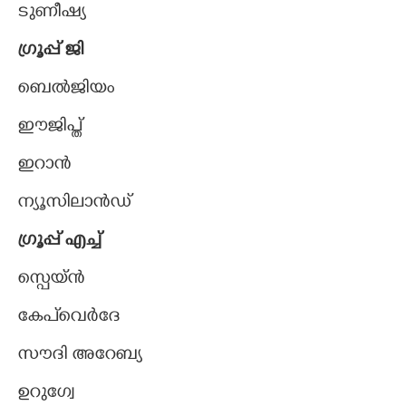
ടുണീഷ്യ
ഗ്രൂപ്പ് ജി
ബെൽജിയം
ഈജിപ്ത്
ഇറാൻ
ന്യൂസിലാൻഡ്
ഗ്രൂപ്പ് എച്ച്
സ്പെയ്ൻ
കേപ്‌വെർദേ
സൗദി അറേബ്യ
ഉറുഗ്വേ