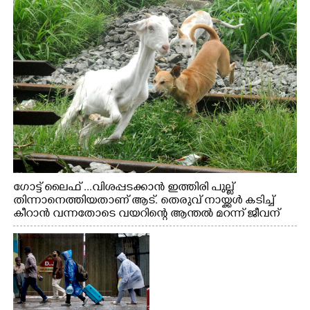
ഗോട്ട് ലൈഫ് ...വിശപ്പടക്കാൻ ഇത്തിരി പുല്ല്
തിന്നാനെത്തിയതാണ് ആട്. തെരുവ് നായ്ക്കൾ കടിച്ച്
കീറാൻ വന്നതോടെ വയറിന്റെ ആന്തൽ മറന്ന് ജീവന്
വേണ്ടിയായി ഓട്ടം. എറണാകുളം വാത്തുരുത്തിയിൽ
നിന്നുള്ള കാഴ്ച