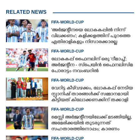
RELATED NEWS
FIFA-WORLD-CUP
'അർജന്റീനയെ ലോകകപ്പിൽ നിന്ന്
വിലക്കണം'; കളിക്കളത്തിന് പുറത്തെ
എതിരാളികളും നിസാരക്കാരല്ല
FIFA-WORLD-CUP
ലോകകപ്പ് ഫൈനലിന് ഒരു 'റീമാച്ച്';
അര്‍ജന്റീന - സ്‌പെയിന്‍ ഫൈനലിസിമ
പോരാട്ടം നവംബറില്‍
FIFA-WORLD-CUP
വേറിട്ട കീഴ്‌‌വഴക്കം,​ ലോകകപ്പ് നേടിയ
സ്പാനിഷ് താരങ്ങൾക്ക് സമ്മാനമായി
കിട്ടിയത് കിലോക്കണക്കിന് തക്കാളി
FIFA-WORLD-CUP
മെസ്സി അര്‍ജന്റീനയിലേക്ക് മടങ്ങിയില്ല,
അമേരിക്കയില്‍ തുടരുന്നത്
സഹതാരത്തിനൊപ്പം; കാരണം
അറിയിച്ച് എഎഫ്എ
FIFA-WORLD-CUP