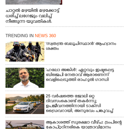
ചാറ്റൽ മഴയിൽ മഴക്കോട്ട്
ധരിച്ച് ലഗേജും വലിച്ച്
നീങ്ങുന്ന യുവതികൾ.
എറണാകുളം മേനകയിൽ
നിന്നുള്ള കാഴ്ച
TRENDING IN
NEWS 360
'സ്വതന്ത്ര ബലൂചിസ്ഥാൻ' ആഹ്വാനം
ശക്തം
'ഹലോ അങ്കിൾ': ഏറ്റവും ഇഷ്ടപ്പെട്ട
ബിജെപി നേതാവ് ആരാണെന്ന്
വെളിപ്പെടുത്തി രാഹുൽ ഗാന്ധി
25 വർഷത്തെ ജോലി ഒറ്റ
ദിവസംകൊണ്ട് തകർന്നു;
ഉപജീവനത്തിനായി ടാക്‌സി
ഡ്രൈവറായി,​ അനുഭവം പങ്കുവച്ച്
യുവതി
ആകാശത്ത് സുരക്ഷാ വീഴ്‌ച: ട്രംപിന്റെ
കോ‌പ്‌റ്ററിനരികെ യാത്രാവിമാനം