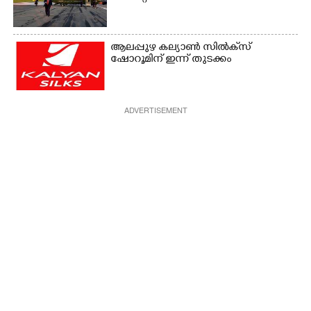
ആലപ്പുഴ കല്യാൺ സിൽക്‌സ്
ഷോറൂമിന് ഇന്ന് തുടക്കം
ADVERTISEMENT