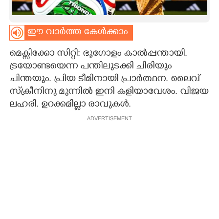
CARTOONS
ഈ വാർത്ത കേൾക്കാം
LITERATURE
മെക്സിക്കോ സിറ്റി: ഭൂഗോളം കാൽപ്പന്തായി.
ട്രയോണ്ടയെന്ന പന്തിലുടക്കി ചിരിയും
ZOOM
ചിന്തയും. പ്രിയ ടീമിനായി പ്രാർത്ഥന. ലൈവ്
സ്ക്രീനിനു മുന്നിൽ ഇനി കളിയാവേശം. വിജയ
CONTACT US
ലഹരി. ഉറക്കമില്ലാ രാവുകൾ.
ADVERTISEMENT