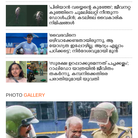
'പിരിയാൻ വയ്യെന്റെ കുഞ്ഞേ'; ജീവനറ്റ
കുഞ്ഞിനെ ചുമലിലേറ്റി നീന്തുന്ന
ഡോൾഫിൻ; കടലിലെ വൈകാരിക
നിമിഷങ്ങൾ
'വൈഭവിനെ
ഒഴിവാക്കേണ്ടതായിരുന്നു,​ ആ
യോഗ്യത ഇപ്പോഴില്ല, ആദ്യം എല്ലാം
പഠിക്കട്ടെ'; നിർദേശവുമായി മുൻ
ക്രിക്കറ്റ് താരം
'സുരക്ഷ ഉറപ്പാക്കുമെന്നത് പച്ചക്കള്ളം';
റാപ്പിഡോ യാത്രയിൽ ജീവിതം
തകർന്നു, കമ്പനിക്കെതിരെ
പരാതിയുമായി യുവതി
PHOTO
GALLERY