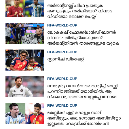
അർജന്റീനയ്ക്ക് ഫിഫ പ്രത്യേക
അനുകൂല്യം നൽകിയോ? വിവാദ
വീഡിയോ ലൈക്ക് ചെയ്ത്
റൊണാൾഡോ
FIFA-WORLD-CUP
ലോകകപ്പ് ഫോക്ക്‌ലാൻഡ് ബാനർ
വിവാദം തിരിച്ചടിയാകുമോ?
അർജന്റീനിയൻ താരങ്ങളുടെ യുകെ
വിസ റദ്ദാക്കുമെന്ന് റിപ്പോർട്ട്
FIFA-WORLD-CUP
സ്പാനിഷ് ഡിലൈറ്റ്
FIFA-WORLD-CUP
നോട്ടമിട്ട വമ്പന്‍മാരെ വെട്ടിച്ച് മെസ്സി
പറന്നിറങ്ങിയത് മയാമിയില്‍, ആ
നീക്കം വ്യക്തമായ മാസ്റ്റര്‍പ്ലാനോടെ
FIFA-WORLD-CUP
മെസ്സിക്ക് എട്ട് ഗോളും നാല്
അസിസ്റ്റും, ഒരു ഗോളോ അസിസ്‌റ്റോ
ഇല്ലാത്ത റോഡ്രിക്ക് ഗോള്‍ഡന്‍