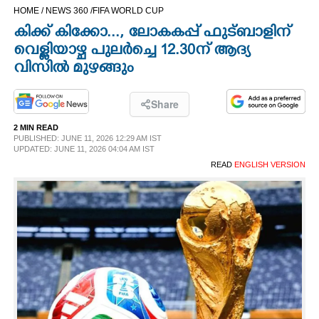
HOME /
NEWS 360 /
FIFA WORLD CUP
CINEMA
കിക്ക് കിക്കോ..., ലോകകപ്പ് ഫുട്ബാളിന്
വെള്ളിയാഴ്ച പുലർച്ചെ 12.30ന് ആദ്യ
OPINION
വിസിൽ മുഴങ്ങും
PHOTOS
Share
2 MIN READ
LIFESTYLE
PUBLISHED: JUNE 11, 2026 12:29 AM IST
UPDATED: JUNE 11, 2026 04:04 AM IST
READ
ENGLISH VERSION
SPIRITUAL
INFO+
ART
ASTRO