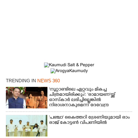
TRENDING IN
NEWS 360
'നൂറ്റാണ്ടിലെ ഏറ്റവും മികച്ച
ചിത്രമായിരിക്കും': 'രാമായണ'യ്ക്ക്
ഓസ്കാ‌ർ ലഭിച്ചില്ലെങ്കിൽ
നിരാശനാകുമെന്ന് ദേവേന്ദ്ര
ഫഡ്നാവിസ്
'​പ​ഞ്ചാ​'​ ​കൈ​ത്ത​റി​ ​ശ്രേ​ണി​യു​മാ​യി​ ​രാം​
രാ​ജ് ​കോ​ട്ടൺ വിപണിയിൽ