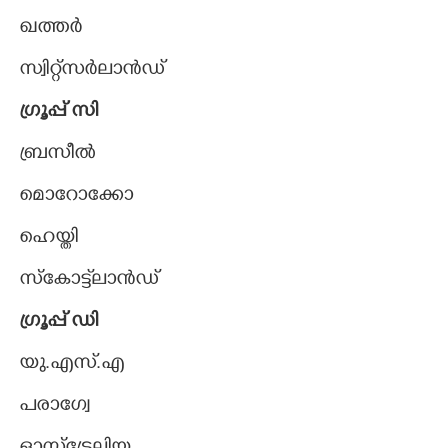
ഖത്തർ
സ്വിറ്റ്സർലാൻഡ്
ഗ്രൂപ്പ് സി
ബ്രസീൽ
മൊറോക്കോ
ഹെയ്തി
സ്കോട്ട്‌ലാൻഡ്
ഗ്രൂപ്പ് ഡി
യു.എസ്.എ
പരാഗ്വേ