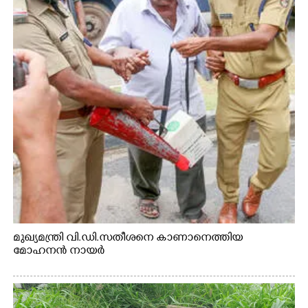
മുഖ്യമന്ത്രി വി.ഡി.സതീശനെ കാണാനെത്തിയ
മോഹനൻ നായർ