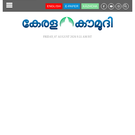
SECTIONS
ENGLISH
E-PAPER
KĀZHCHA
HOME
LATEST
FRIDAY, 07 AUGUST 2026 9.55 AM IST
AUDIO
NOTIFIED NEWS
POLL
KERALA
LOCAL
NEWS 360
CASE DIARY