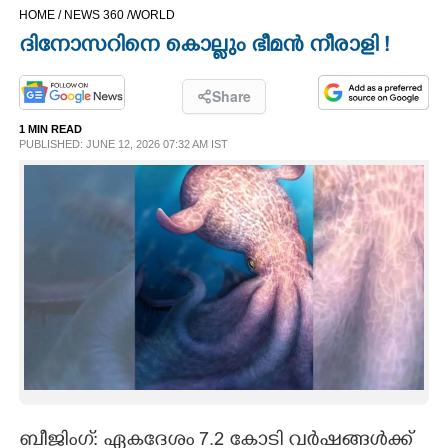
HOME /
NEWS 360 /
WORLD
CINEMA
ദിനോസറിനെ കൊല്ലും ഭീമൻ നീരാളി !
OPINION
Share
1 MIN READ
PHOTOS
PUBLISHED: JUNE 12, 2026 07:32 AM IST
LIFESTYLE
SPIRITUAL
INFO+
ART
ASTRO
ബീജിംഗ്: ഏകദേശം 7.2 കോടി വർഷങ്ങൾക്ക്