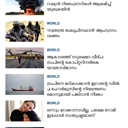
റഷ്യൻ റിഫൈനറികൾ ആക്രമിച്ച്
യുക്രെയിൻ
WORLD
'സ്വതന്ത്ര ബലൂചിസ്ഥാൻ' ആഹ്വാനം
ശക്തം
WORLD
ആകാശത്ത് സുരക്ഷാ വീഴ്‌ച:
ട്രംപിന്റെ കോ‌പ്‌റ്ററിനരികെ
യാത്രാവിമാനം
WORLD
ട്രംപിനെ മറികടക്കാൻ ഇറാന്റെ ഡീൽ
 ഹോർമുസിന്റെ നിയന്ത്രണം
ഒമാനുമായി പങ്കിടാൻ നീക്കം
WORLD
ഒന്നും മറക്കാനാവില്ല, പക്ഷേ റോമി
ഇപ്പോൾ സന്തുഷ്ടയാണ്