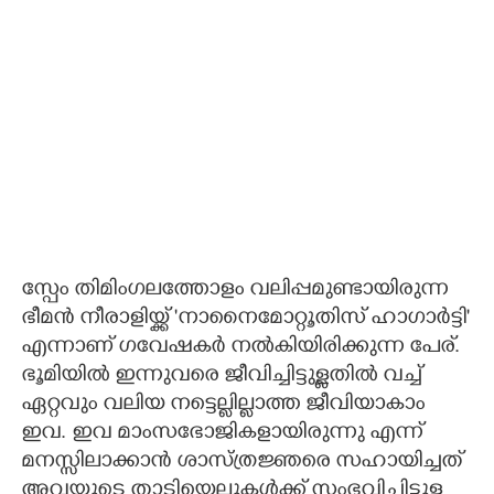
സ്പേം തിമിംഗലത്തോളം വലിപ്പമുണ്ടായിരുന്ന
ഭീമൻ നീരാളിയ്ക്ക് 'നാനൈമോറ്റൂതിസ് ഹാഗാർട്ടി'
എന്നാണ് ഗവേഷകർ നൽകിയിരിക്കുന്ന പേര്.
ഭൂമിയിൽ ഇന്നുവരെ ജീവിച്ചിട്ടുള്ളതിൽ വച്ച്
ഏറ്റവും വലിയ നട്ടെല്ലില്ലാത്ത ജീവിയാകാം
ഇവ. ഇവ മാംസഭോജികളായിരുന്നു എന്ന്
മനസ്സിലാക്കാൻ ശാസ്ത്രജ്ഞരെ സഹായിച്ചത്
അവയുടെ താടിയെല്ലുകൾക്ക് സംഭവിച്ചിട്ടുള്ള