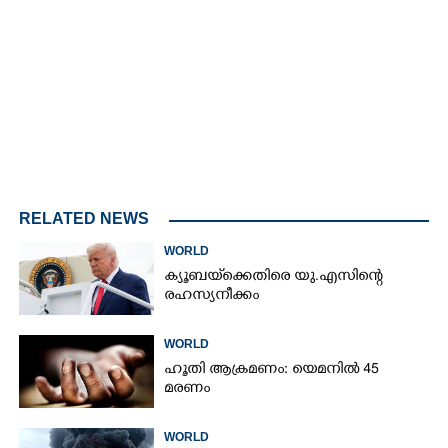
Loaded
:
4.68%
/
Mute
RELATED NEWS
WORLD
ക്യൂബയ്‌ക്കെതിരെ യു.എസിന്റെ
രഹസ്യനീക്കം
WORLD
ഹൂതി ആക്രമണം: യെമനിൽ 45
മരണം
WORLD