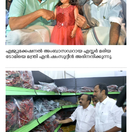
എജ്യുക്കേഷനൽ അംബാസഡറായ എസ്തർ മരിയ
ടോമിയെ മന്ത്രി എൻ.ഷംസുദ്ദീൻ അഭിനന്ദിക്കുന്നു.