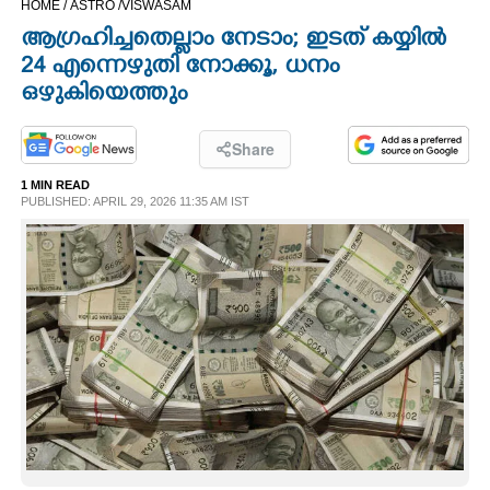
HOME /
ASTRO /
VISWASAM
CINEMA
ആഗ്രഹിച്ചതെല്ലാം നേടാം; ഇടത് കയ്യിൽ
24 എന്നെഴുതി നോക്കൂ, ധനം
OPINION
ഒഴുകിയെത്തും
PHOTOS
Share
1 MIN READ
PUBLISHED: APRIL 29, 2026 11:35 AM IST
LIFESTYLE
SPIRITUAL
INFO+
ART
ASTRO