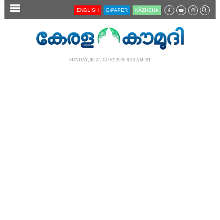
SECTIONS
ENGLISH
E-PAPER
KĀZHCHA
HOME
LATEST
SUNDAY, 09 AUGUST 2026 8.30 AM IST
AUDIO
NOTIFIED NEWS
POLL
KERALA
LOCAL
NEWS 360
CASE DIARY