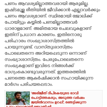
പണം ആവശ്യമില്ലാത്തവരായി ആരുമില്ല.
CARTOONS
ഇഷ്‌ടമുള്ള രീതിയിൽ ജീവിക്കാൻ എല്ലാവർക്കും
പണം ആവശ്യമാണ്. സ്ഥിരമായി ജോലിക്ക്
പോയിട്ടും കയ്യിൽ പണമില്ലാത്തവർ
LITERATURE
ധാരാളമാണ്. അമിതമായ ചെലവുകളാണ്
ഇതിന് പ്രധാന കാരണം. ഇതിനൊരു
ZOOM
പരിഹാരം സംഖ്യാശാസ്‌ത്രത്തിൽ
പറയുന്നുണ്ട്. വാസ്‌തുശാസ്‌ത്രം
CONTACT US
പോലെതന്നെ അറിയപ്പെടുന്ന ഒന്നാണ്
സംഖ്യാശാസ്‌ത്രം. പേരുപോലെതന്നെ
സംഖ്യകളാണ് ഇവിടെ നിങ്ങൾക്ക്
ഭാഗ്യംകൊണ്ടുവരുന്നത്. ഇത്തരത്തിൽ
പണത്തെ ആകർഷിക്കാൻ സഹായിക്കുന്ന
മാർഗം പരിചയപ്പെടാം.
'അഭിജീത് ദീപ്‌കെയുടെ ഭാവി
പൊട്ടിത്തകരും, അടുത്ത വർഷം
ജയിൽവാസം ഉറപ്പ്'; ഞെട്ടിക്കുന്ന