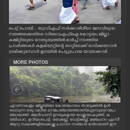
CASE DIARY
CINEMA
പെട്ട് പോയി... യുഡിഎഫ് സർക്കാരിൻ്റെ ജനവിരുദ്ധ
നയങ്ങക്കെതിരെ ഡിവൈഎഫ്ഐ കോട്ടയം ജില്ലാ
OPINION
കമ്മിറ്റിയുടെ നേതൃത്വത്തിൽ മാർച്ച് നടത്തിയ
പ്രവർത്തകർ കളക്ട്രേറ്റിന്റെ ഗേറ്റിലേക്ക് ഓടിക്കയറാൻ
ശ്രമിക്കുമ്പോൾ ഇടയിൽ പെട്ടുപോയ യാത്രക്കാരി.
PHOTOS
MORE PHOTOS
LIFESTYLE
SPIRITUAL
 അ
എറണാകുളം ജില്ലയിലെ കോതമംഗലം താലൂക്കിൽ ഉൾ
പുല
INFO+
ൽ
പ്പെടുന്ന ഒരു വലിയ ഗ്രാമപഞ്ചായത്താണ് കുട്ടമ്പുഴ ഗ്രാമ പ
കൈമ
ട്
ഞ്ചായത്ത്. ആദിവാസി ഊരുകളായ വെള്ളാരംകുത്ത്, ക
കോർ
ത്തിപ്പാറ, ഉറിയംപെട്ടി, തേക്കല്ല്, വെട്ടിക്കല്ല്, മഞ്ചപ്പാറ എന്നീ
പുല
ART
ആറു സ്ഥലങ്ങളിലേക്കുള്ള പ്രധാന സഞ്ചാര മാർഗമാണ് ഈ
കാണുന്ന കടത്ത് വള്ളം