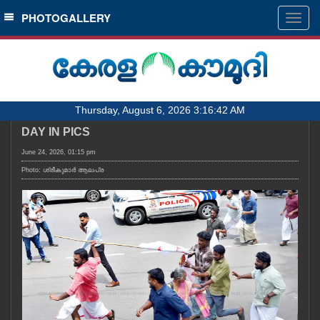
SECTIONS
PHOTOGALLERY
Togg
navig
HOME
LATEST
AUDIO
Thursday, August 6, 2026 3:16:42 AM
NOTIFIED NEWS
DAY IN PICS
POLL
June 24, 2026, 01:15 pm
KERALA
Photo: ശ്രീകുമാർ ആലപ്ര
LOCAL
OBITUARY
NEWS 360