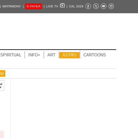
|
MATRIMONY |
E-PAPER
|
LIVE TV
|
CAL 2026
SPIRITUAL
INFO+
ART
ASTRO
CARTOONS
AM