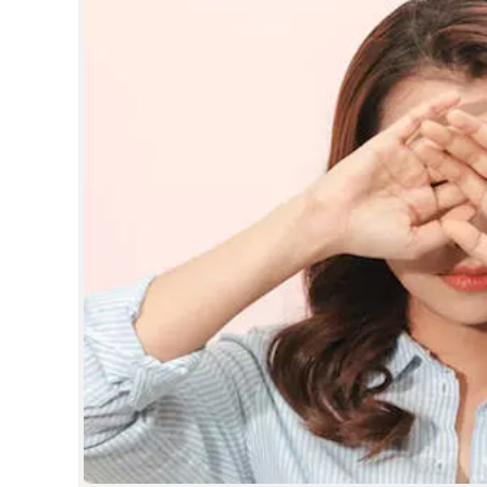
CINEMA
OPINION
PHOTOS
LIFESTYLE
SPIRITUAL
INFO+
ART
ASTRO