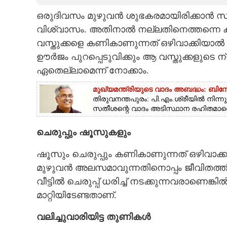
ഒരുദിവസം മുഴുവൻ ശുഭകരമായിരിക്കാൻ സ
CARTOONS
വിശ്വാസം. അതിനാൽ നല്ലതിനെത്തന്നെ കണി
വസ്തുക്കളെ കണികാണുന്നത് ഒഴിവാക്കിയാൽ ഇത
LITERATURE
ഊർജം പുറപ്പെടുവിക്കും ആ വസ്തുക്കളുടെ 
ഏതെല്ലാമെന്ന് നോക്കാം.
ZOOM
മുഖ്യമന്ത്രിയുടെ വാദം അബദ്ധം: ബിന
തിരുവനന്തപുരം: പി.എം.ശ്രീയിൽ നിന്നും
CONTACT US
സതീശന്റെ വാദം അടിസ്ഥാന രഹിതമാണെന
ചെരുപ്പും ഷൂസുകളും
ഷൂസും ചെരുപ്പും കണികാണുന്നത് ഒഴിവാക
മുഴുവൻ അലസമാവുന്നതിനൊപ്പം ജീവിതത്തി
വീട്ടിൽ ചെരുപ്പ് ധരിച്ച് നടക്കുന്നവരാണെ
മാറ്റിയിടേണ്ടതാണ്.
വലിച്ചുവാരിയിട്ട തുണികൾ