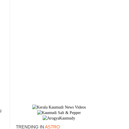
×
വ
TRENDING IN
ASTRO