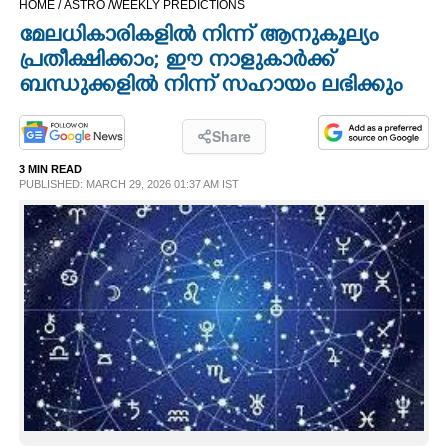
HOME /
ASTRO /
WEEKLY PREDICTIONS
CINEMA
മേലധികാരികളിൽ നിന്ന് ആനുകൂല്യം
പ്രതീക്ഷിക്കാം; ഈ നാളുകാർക്ക്​
OPINION
ബന്ധുക്കളിൽ നിന്ന് സഹായം ലഭിക്കും
PHOTOS
Share
3 MIN READ
PUBLISHED: MARCH 29, 2026 01:37 AM IST
LIFESTYLE
SPIRITUAL
INFO+
ART
ASTRO