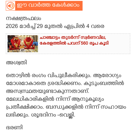
ഈ വാർത്ത കേൾക്കാം
CARTOONS
നക്ഷത്രഫലം
2026 മാർച്ച് 29 മുതൽ ഏപ്രിൽ 4 വരെ
LITERATURE
ചാഞ്ചാട്ടം തുടർന്ന് സ്വർണവില,
കേരളത്തിൽ പവന് 560 രൂപ കൂടി
ZOOM
അശ്വതി
CONTACT US
തൊഴിൽ രംഗം വിപുലീകരിക്കും. ആരോഗ്യം
മോശമാകാതെ ശ്രദ്ധിക്കണം. കുടുംബത്തിൽ
അസ്വസ്ഥതയുണ്ടാകുന്നതാണ്.
മേലധികാരികളിൽ നിന്ന് ആനുകൂല്യം
പ്രതീക്ഷിക്കാം. ബന്ധുക്കളിൽ നിന്ന് സഹായം
ലഭിക്കും. ശൂഭദിനം -വെള്ളി.
ഭരണി