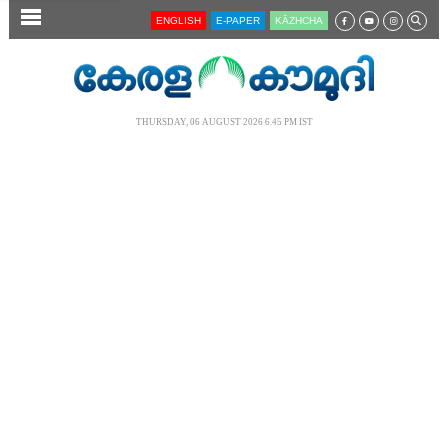
SECTIONS
ENGLISH
E-PAPER
KĀZHCHA
HOME
LATEST
THURSDAY, 06 AUGUST 2026 6.45 PM IST
AUDIO
NOTIFIED NEWS
POLL
KERALA
LOCAL
NEWS 360
CASE DIARY