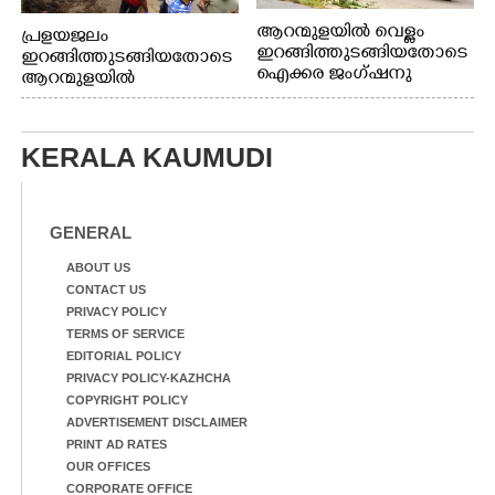
ആറന്മുളയിൽ വെള്ളം
പ്രളയജലം
ഇറങ്ങിത്തുടങ്ങിയതോടെ
ഇറങ്ങിത്തുടങ്ങിയതോടെ
ഐക്കര ജംഗ്ഷനു
ആറന്മുളയിൽ
സമീപത്തുനിന്ന്
ഗ്രാമപഞ്ചായത്ത്
രക്ഷാപ്രവർത്തനത്തിന്
പ്രസിഡന്റ് മാരും
കൊല്ലത്ത് നിന്ന് എത്തിയ
അംഗങ്ങളും
KERALA KAUMUDI
ബോട്ടുകൾ
രാഷ്ട്രീയപ്രവത്തകരും
തിരികെക്കൊണ്ടുപോകു
അടങ്ങുന്ന സംഘം
ന്നു.
റോഡിൽ അടിഞ്ഞ് കൂടിയ
ചെളിയും മണ്ണും മറ്റ്
GENERAL
മാലിന്യങ്ങളും നീക്കം
ചെയ്യുന്നു.
ABOUT US
CONTACT US
PRIVACY POLICY
TERMS OF SERVICE
EDITORIAL POLICY
PRIVACY POLICY-KAZHCHA
COPYRIGHT POLICY
ADVERTISEMENT DISCLAIMER
PRINT AD RATES
OUR OFFICES
CORPORATE OFFICE