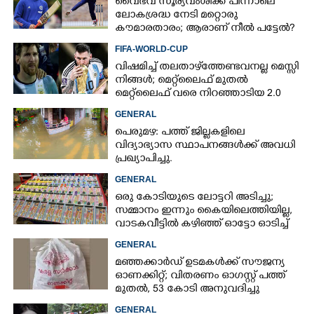
വൈഭവ് സൂര്യവംശിക്ക് പിന്നാലെ
ലോകശ്രദ്ധ നേടി മറ്റൊരു
കൗമാരതാരം; ആരാണ് നീൽ പട്ടേൽ?
FIFA-WORLD-CUP
വിഷമിച്ച് തലതാഴ്‌ത്തേണ്ടവനല്ല മെസ്സി
നിങ്ങള്‍; മെറ്റ്‌ലൈഫ് മുതല്‍
മെറ്റ്‌ലൈഫ് വരെ നിറഞ്ഞാടിയ 2.0
GENERAL
പെരുമഴ: പത്ത് ജില്ലകളിലെ
വിദ്യാഭ്യാസ സ്ഥാപനങ്ങൾക്ക് അവധി
പ്രഖ്യാപിച്ചു.
GENERAL
ഒരു കോടിയുടെ ലോട്ടറി അടിച്ചു;
സമ്മാനം ഇന്നും കൈയിലെത്തിയില്ല,
വാടകവീട്ടിൽ കഴിഞ്ഞ് ഓട്ടോ ഓടിച്ച്
73കാരൻ
GENERAL
മഞ്ഞക്കാർഡ് ഉടമകൾക്ക് സൗജന്യ
ഓണക്കിറ്റ്; വിതരണം ഓഗസ്റ്റ് പത്ത്
മുതൽ, 53 കോടി അനുവദിച്ചു
GENERAL