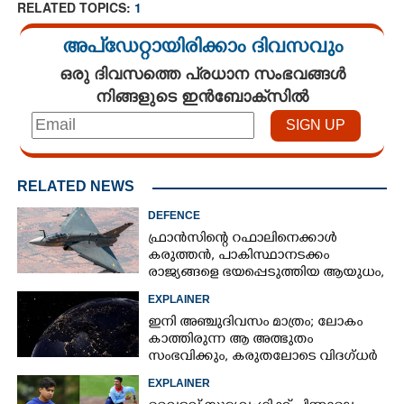
RELATED TOPICS:
1
അപ്ഡേറ്റായിരിക്കാം ദിവസവും
ഒരു ദിവസത്തെ പ്രധാന സംഭവങ്ങൾ
നിങ്ങളുടെ ഇൻബോക്സിൽ
RELATED NEWS
DEFENCE
ഫ്രാൻസിന്റെ റഫാലിനെക്കാൾ
കരുത്തൻ,​ പാകിസ്ഥാനടക്കം
രാജ്യങ്ങളെ ഭയപ്പെടുത്തിയ ആയുധം,​
ഇന്ത്യ നിർമ്മിച്ച എണ്ണം 100ലേക്ക്
EXPLAINER
ഇനി അഞ്ചുദിവസം മാത്രം; ലോകം
കാത്തിരുന്ന ആ അത്ഭുതം
സംഭവിക്കും, കരുതലോടെ വിദഗ്ധർ
EXPLAINER