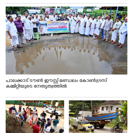
പാലക്കാട് ടൗൺ ഈസ്റ്റ് മണ്ഡലം കോൺഗ്രസ്
കമ്മിറ്റിയുടെ നേതൃത്വത്തിൽ