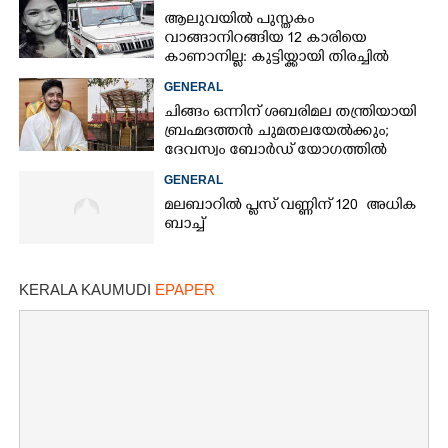
ആലുവയിൽ പുസ്തകം
വാങ്ങാനിറങ്ങിയ 12 കാരിയെ
കാണാനില്ല: കുട്ടിയ്ക്കായി തിരച്ചിൽ
GENERAL
ചിങ്ങം ഒന്നിന് ശബരിമല തന്ത്രിയായി
ബ്രഹ്മദത്തൻ ചുമതലയേൽക്കും;
ദേവസ്വം ബോർഡ് യോഗത്തിൽ
തീരുമാനം
GENERAL
മലബാറിൽ പ്ലസ് വണ്ണിന് 120 അധിക
ബാച്ച്
KERALA KAUMUDI
EPAPER