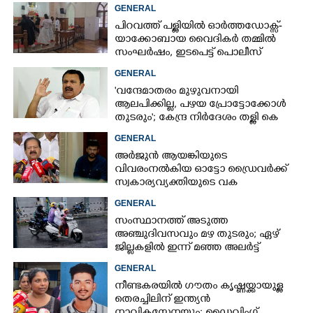
സ്ഥലംമാറ്റത്തിൽ മനംനൊന്തെന്ന്
GENERAL
സംശയം
പിറവത്ത് പള്ളിയിൽ ഓർത്തഡോക്സ്-
യാക്കോബായ വൈദികർ തമ്മിൽ
സംഘർഷം, ഇടപെട്ട് പൊലീസ്
GENERAL
'വന്ദേമാതരം മുഴുവനായി
ആലപിക്കില്ല, പഴയ പ്രോട്ടോക്കോൾ
തുടരും'; കേന്ദ്ര നിർദേശം തള്ളി കെ
മുരളീധരൻ
GENERAL
അർജുൻ ആയങ്കിയുടെ
വിവരംനൽകിയ ഓട്ടോ ഡ്രൈവർക്ക്
സ്വകാര്യവ്യക്തിയുടെ വക
പാരിതോഷികം: മന്ത്രി രമേശ്
GENERAL
ചെന്നിത്തല
സംസ്ഥാനത്ത് അടുത്ത
അ‌ഞ്ചുദിവസവും മഴ തുടരും; ഏഴ്
ജില്ലകളിൽ ഇന്ന് മഞ്ഞ അലർട്ട്
GENERAL
നീണ്ടകരയിൽ ഗൗതം കൃഷ്ണയ്ക്കായുള്ള
തെരച്ചിലിന് ഇന്ത്യൻ