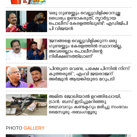
'ഒരു ഗുണ്ടയ്ക്കും വെല്ലുവിളിക്കാനുള്ള
ധൈര്യം ഉണ്ടാകരുത്, സ്മാർട്ടായ
പൊലീസ് കേരളത്തിലുണ്ട്': എഡിജിപി
പി വിജയൻ
'ജനങ്ങളെ വെല്ലുവിളിക്കുന്ന ഒരു
ഗുണ്ടയ്ക്കും കേരളത്തിൽ സ്ഥാനമില്ല,​
അവരെല്ലാം പൊലീസിന്റെ
നിരീക്ഷണത്തിലാണ്'
"പിന്തുണ വേണ്ട,​ പക്ഷേ പിന്നിൽ നിന്ന്
കുത്തരുത് ", എംവി ജയരാജന്
അർജുൻ ആയങ്കിയുടെ മറുപടി
അമിത ജോലിയാൽ ഉറങ്ങിപ്പോയി,
ട്രാൻ. ബസ് ഇടിച്ചുമറിഞ്ഞു
ഡ്രൈവറും കണ്ടക്ടറും മരിച്ചു സംഭവം
മൈസൂരു -ബെംഗളൂരു
ദേശീയപാതയിൽ 20 പേർക്ക് പരിക്ക്,
നാലു പേരുടെ നില ഗുരുതരം
PHOTO
GALLERY