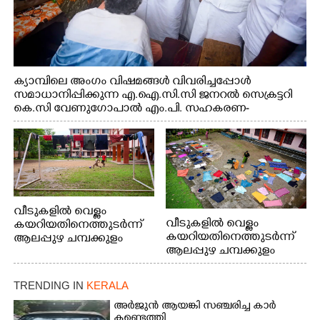
ക്യാമ്പിലെ അംഗം വിഷമങ്ങൾ വിവരിച്ചപ്പോൾ
സമാധാനിപ്പിക്കുന്ന എ.ഐ.സി.സി ജനറൽ സെക്രട്ടറി
കെ.സി വേണുഗോപാൽ എം.പി. സഹകരണ-
എക്സൈസ് വകുപ്പ് മന്ത്രി എം. ലിജു, എന്നിവർ
വീടുകളിൽ വെള്ളം
വീടുകളിൽ വെള്ളം
കയറിയതിനെത്തുടർന്ന്
കയറിയതിനെത്തുടർന്ന്
ആലപ്പുഴ ചമ്പക്കുളം
ആലപ്പുഴ ചമ്പക്കുളം
ഫാദർ തോമസ്
ഫാദർ തോമസ്
പോരൂക്കര സെൻട്രൽ
പോരൂക്കര സെൻട്രൽ
സ്കൂളിലെ ദുരിതാശ്വാസ
TRENDING IN
KERALA
സ്കൂളിലെ ദുരിതാശ്വാസ
ക്യാമ്പിലെത്തിയവർ
ക്യാമ്പിലെത്തിയവർ മഴ
വസ്ത്രങ്ങൾ
അർജുൻ ആയങ്കി സഞ്ചരിച്ച കാർ
കണ്ടെത്തി
മാറിനിന്ന ഇടവേളയിൽ