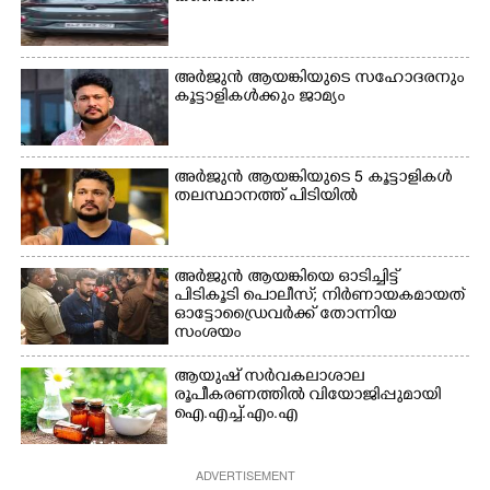
ഉണക്കാനിട്ടിരിക്കുന്ന
ക്യാമ്പ് പരിസരത്ത്
ഗോൾപോസ്റ്റിന് മുന്നിൽ
വസ്ത്രങ്ങൾ
ഫുട്ബോൾ കളികളിൽ
ഉണക്കാനിടുന്ന കാഴ്ച.
ഏർപ്പെട്ടിരിക്കുന്ന
അർജുൻ ആയങ്കിയുടെ സഹോദരനും
കുട്ടികൾ
കൂട്ടാളികൾക്കും ജാമ്യം
അർജുൻ ആയങ്കിയുടെ 5 കൂട്ടാളികൾ
തലസ്ഥാനത്ത് പിടിയിൽ
അർജുൻ ആയങ്കിയെ ഓടിച്ചിട്ട്
പിടികൂടി പൊലീസ്; നിർണായകമായത്
ഓട്ടോഡ്രൈവർക്ക് തോന്നിയ
സംശയം
ആയുഷ് സർവകലാശാല
രൂപീകരണത്തിൽ വിയോജിപ്പുമായി
ഐ.എച്ച്.എം.എ
ADVERTISEMENT