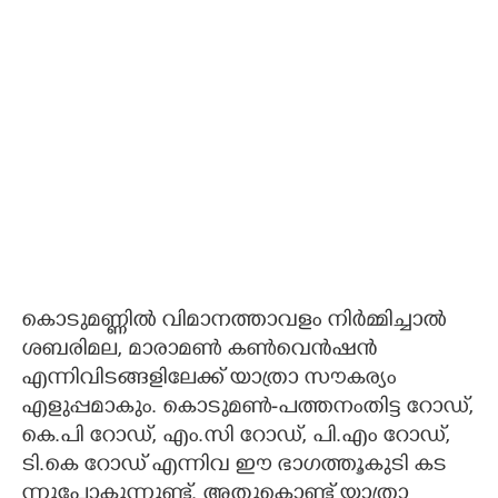
കൊടുമണ്ണിൽ വിമാനത്താവളം നിർമ്മിച്ചാൽ
ശബരിമല, മാരാമൺ കൺവെൻഷൻ
എന്നിവിടങ്ങളിലേക്ക് യാത്രാ സൗകര്യം
എളുപ്പമാകും. കൊടുമൺ-പത്തനംതിട്ട റോഡ്,
കെ.പി റോഡ്, എം.സി റോഡ്, പി.എം റോഡ്,
ടി.കെ റോഡ് എന്നിവ ഈ ഭാഗത്തൂകുടി കട
ന്നുപോകുന്നുണ്ട്. അതുകൊണ്ട് യാത്രാ