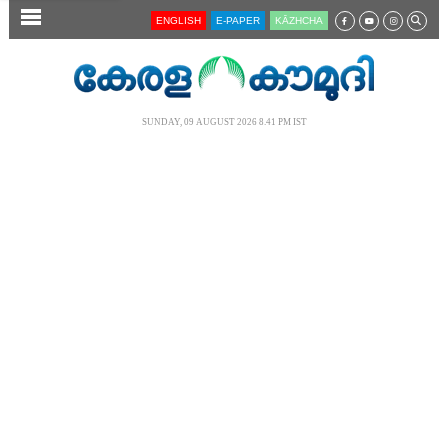
SECTIONS
ENGLISH
E-PAPER
KĀZHCHA
HOME
LATEST
SUNDAY, 09 AUGUST 2026 8.41 PM IST
AUDIO
NOTIFIED NEWS
POLL
KERALA
LOCAL
NEWS 360
CASE DIARY