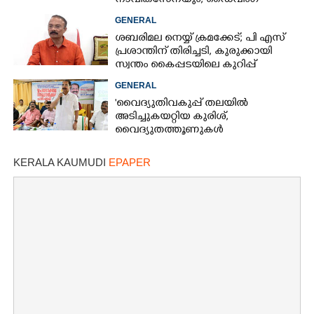
നാവികസേനയും; ഡൈവിംഗ്
ആരംഭിച്ചു
×
Share this link
GENERAL
ശബരിമല നെയ്യ് ക്രമക്കേട്; പി എസ്
പ്രശാന്തിന് തിരിച്ചടി, കുരുക്കായി
സ്വന്തം കൈപ്പടയിലെ കുറിപ്പ്
GENERAL
'വൈദ്യുതിവകുപ്പ് തലയിൽ
Copy Link
അടിച്ചുകയറ്റിയ കുരിശ്‌,
വൈദ്യുതത്തൂണുകൾ
പൊട്ടിവീണാൽപോലും മന്ത്രിയെ
വിളിക്കുന്ന കാലമാണിത്'
KERALA KAUMUDI
EPAPER