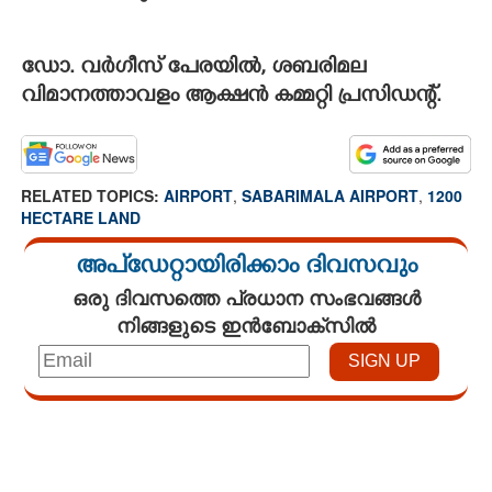
ഡോ. വർഗീസ് പേരയിൽ, ശബരിമല
വിമാനത്താവളം ആക്ഷൻ കമ്മറ്റി പ്രസിഡന്റ്.
RELATED TOPICS:
AIRPORT
,
SABARIMALA AIRPORT
,
1200
HECTARE LAND
അപ്ഡേറ്റായിരിക്കാം ദിവസവും
ഒരു ദിവസത്തെ പ്രധാന സംഭവങ്ങൾ
നിങ്ങളുടെ ഇൻബോക്സിൽ
Loaded
:
3.34%
/
Mute