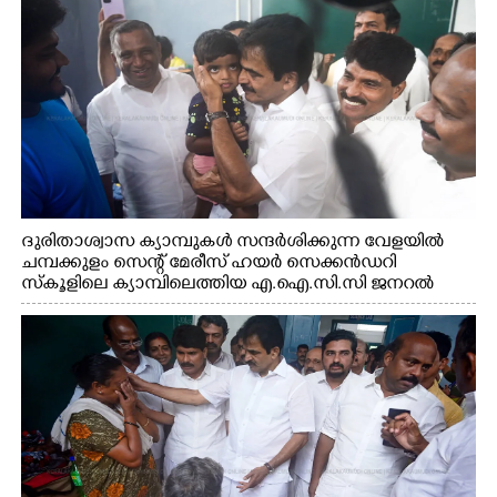
ദുരിതാശ്വാസ ക്യാമ്പുകൾ സന്ദർശിക്കുന്ന വേളയിൽ
ചമ്പക്കുളം സെന്റ് മേരീസ് ഹയർ സെക്കൻഡറി
സ്കൂളിലെ ക്യാമ്പിലെത്തിയ എ.ഐ.സി.സി ജനറൽ
സെക്രട്ടറി കെ.സി വേണുഗോപാൽ എം.പി കുരുന്നിനെ
എടുത്ത് ലാളിച്ചപ്പോൾ. സഹകരണ-എക്സൈസ്
വകുപ്പ് മന്ത്രി എം. ലിജു, കൃഷിവകുപ്പ് മന്ത്രി ടി. സിദ്ദിഖ്,
റെജി ചെറിയാൻ എം. എൽ. എ എന്നിവർ സമീപം