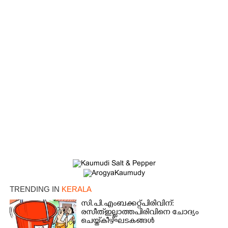
TRENDING IN
KERALA
സി.പി.എം ബക്കറ്റ് പിരിവിന്:
രസീത് ഇല്ലാത്ത പിരിവിനെ ചോദ്യം
ചെയ്ത് കീഴ്ഘടകങ്ങൾ