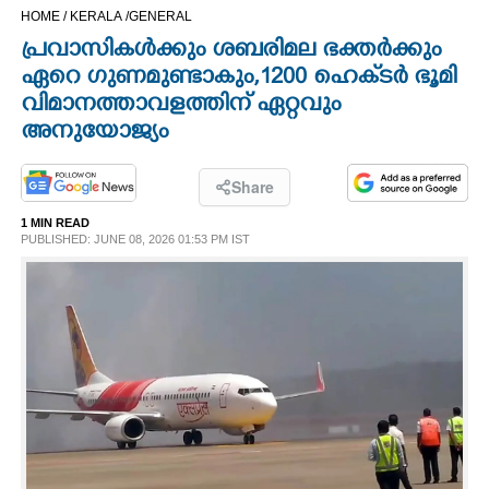
HOME /
KERALA /
GENERAL
CINEMA
പ്രവാസികൾക്കും ശബരിമല ഭക്തർക്കും
ഏറെ ഗുണമുണ്ടാകും,1200 ഹെക്‌ടർ ഭൂമി
OPINION
വിമാനത്താവളത്തിന് ഏറ്റവും
അനുയോജ്യം
PHOTOS
Share
LIFESTYLE
1 MIN READ
PUBLISHED: JUNE 08, 2026 01:53 PM IST
SPIRITUAL
INFO+
ART
ASTRO