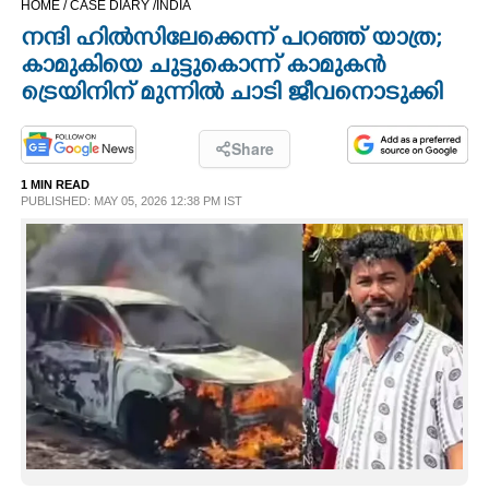
HOME /
CASE DIARY /
INDIA
CINEMA
നന്ദി ഹിൽസിലേക്കെന്ന് പറഞ്ഞ് യാത്ര;
കാമുകിയെ ചുട്ടുകൊന്ന് കാമുകൻ
OPINION
ട്രെയിനിന് മുന്നിൽ ചാടി ജീവനൊടുക്കി
PHOTOS
Share
1 MIN READ
PUBLISHED: MAY 05, 2026 12:38 PM IST
LIFESTYLE
SPIRITUAL
INFO+
ART
ASTRO