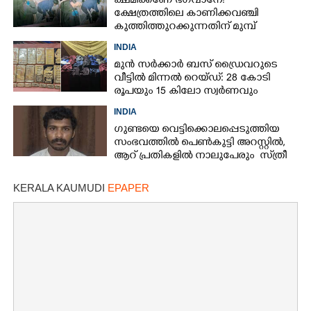
ക്ഷമിക്കണേ ഭഗവാനേ!
ക്ഷേത്രത്തിലെ കാണിക്കവഞ്ചി
കുത്തിത്തുറക്കുന്നതിന് മുമ്പ്
പ്രാർത്ഥിച്ച് കള്ളന്മാർ
INDIA
മുൻ സർക്കാർ ബസ് ഡ്രൈവറുടെ
വീട്ടിൽ മിന്നൽ റെയ്ഡ്: 28 കോടി
രൂപയും 15 കിലോ സ്വർണവും
പിടിച്ചെടുത്തു
INDIA
ഗു​ണ്ട​യെ​ ​വെ​ട്ടി​ക്കൊ​ല​പ്പെ​ടു​ത്തിയ
സംഭവത്തിൽ ​പെ​ൺ​കു​ട്ടി​ ​അ​റ​സ്റ്റിൽ,​
ആ​റ് ​പ്ര​തി​ക​ളി​ൽ​ ​നാ​ലു​പേരും ​ ​സ്‌​ത്രീ​
കൾ
KERALA KAUMUDI
EPAPER