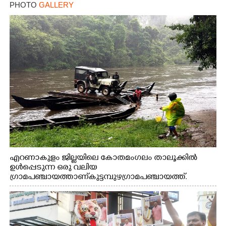
PHOTO
GALLERY
എറണാകുളം ജില്ലയിലെ കോതമംഗലം താലൂക്കിൽ
ഉൾപ്പെടുന്ന ഒരു വലിയ
ഗ്രാമപഞ്ചായത്താണ് കുട്ടമ്പുഴ ഗ്രാമ പഞ്ചായത്ത്.
ആദിവാസി ഊരുകളായ വെള്ളാരംകുത്ത്, കത്തിപ്പാറ,
ഉറിയംപെട്ടി, തേക്കല്ല്, വെട്ടിക്കല്ല്, മഞ്ചപ്പാറ എന്നീ ആറു
സ്ഥലങ്ങളിലേക്കുള്ള പ്രധാന സഞ്ചാര മാർഗമാണ് ഈ
കാണുന്ന കടത്ത് വള്ളം