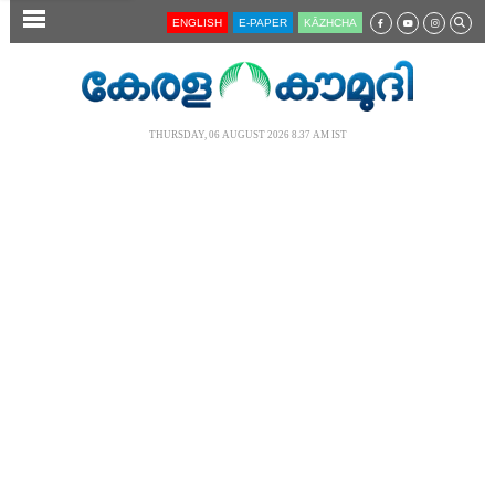
SECTIONS
ENGLISH
E-PAPER
KĀZHCHA
HOME
LATEST
THURSDAY, 06 AUGUST 2026 8.37 AM IST
AUDIO
NOTIFIED NEWS
POLL
KERALA
LOCAL
NEWS 360
CASE DIARY