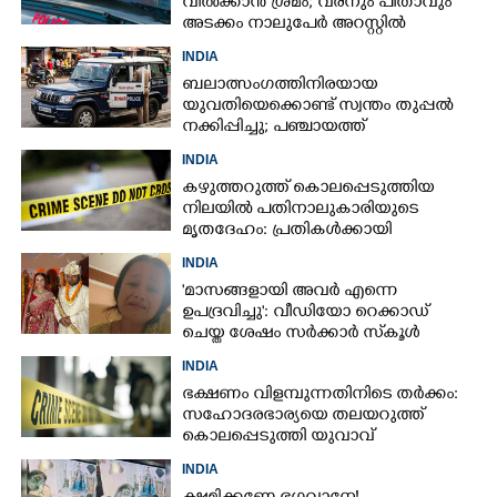
വിൽക്കാൻ ശ്രമം; വരനും പിതാവും
അടക്കം നാലുപേർ അറസ്റ്റിൽ
INDIA
ബലാത്സംഗത്തിനിരയായ
യുവതിയെക്കൊണ്ട് സ്വന്തം തുപ്പൽ
നക്കിപ്പിച്ചു; പഞ്ചായത്ത്
അംഗങ്ങൾക്കെതിരെ കേസെടുത്ത്
INDIA
പൊലീസ്‌
കഴുത്തറുത്ത് കൊലപ്പെടുത്തിയ
നിലയിൽ പതിനാലുകാരിയുടെ
മൃതദേഹം: പ്രതികൾക്കായി
അന്വേഷണം
INDIA
'മാസങ്ങളായി അവർ എന്നെ
ഉപദ്രവിച്ചു': വീഡിയോ റെക്കാഡ്
ചെയ്ത ശേഷം സർക്കാർ സ്‌കൂൾ
അദ്ധ്യാപിക ജീവനൊടുക്കി
INDIA
ഭക്ഷണം വിളമ്പുന്നതിനിടെ തർക്കം:
സഹോദരഭാര്യയെ തലയറുത്ത്
കൊലപ്പെടുത്തി യുവാവ്
INDIA