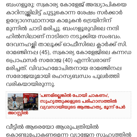
ബംഗളൂരു: സ്വകാര്യ കോളേജ് അദ്ധ്യാപികയെ
CARTOONS
കാറിനുള്ളിലിട്ട് ചുട്ടുകൊന്ന ശേഷം സർക്കാർ
ഉദ്യോഗസ്ഥാനായ കാമുകൻ ട്രെയിനിന്
മുന്നിൽ ചാടി മരിച്ചു. ബംഗളൂരുവിലെ നന്ദി
LITERATURE
ഹിൽസിലാണ് നാടിനെ നടുക്കിയ സംഭവം.
ദേവനഹള്ളി താലൂക്ക് ഓഫീസിലെ ക്ലാർക്ക് സി.
ZOOM
രാമഞ്ജിനപ്പ (45), സ്വകാര്യ കോളേജിലെ കന്നഡ
പ്രൊഫസർ സരോജ (40) എന്നിവരാണ്
CONTACT US
മരിച്ചത്. വിവാഹമോചിതനായ രാമഞ്ജിനപ്പ
സരോജയുമായി രഹസ്യബന്ധം പുലർത്തി
വരികയായിരുന്നു.
'പണമില്ലെങ്കിൽ പോയി ചാകണം',
സുഹൃത്തുക്കളുടെ പരിഹാസത്തിൽ
വ്യവസായിയുടെ ആത്മഹത്യ, മൂന്ന് പേർ
അറസ്റ്റിൽ
വീട്ടിൽ ആരെയോ ആശുപത്രിയിൽ
കൊണ്ടുപോകണമെന്ന വ്യാജേന സുഹൃത്തിൽ