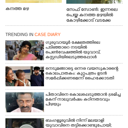
കനത്ത മഴ
സേഫ് സോൺ: ഇന്നലെ
പെയ്ത കനത്ത മഴയിൽ
കോഴിക്കോട് വടക്കേ
വയലിൽ വെള്ളം
കയറിയതിനെ തുടർന്ന്
TRENDING IN
CASE DIARY
വീട്ടുസാധനങ്ങളുമായി
വെള്ളത്തിലൂടെ
ഗുരുവായൂർ ക്ഷേത്രത്തിലെ
പടിഞ്ഞാറെ നടയിൽ
നടന്നുവരുന്നവരെ
പെൺവേഷത്തിൽ യുവാവ്,​
മതിലിനു മുകളിൽ നോക്കി
കസ്റ്റഡിയിലെടുത്തപ്പോൾ
നിൽക്കുന്ന
തെളിഞ്ഞത് വൻഗൂഢാലോചന
നായ. ഫോട്ടോ: കെ.വിശ്വജി
നെടുമങ്ങാട്ടെ ഒന്നര വയസുകാരന്റെ
ത്ത്
കൊലപാതകം: കുറ്റപത്രം ഉടൻ
സമർപ്പിക്കണമെന്ന് ഹൈക്കോടതി
പിതാവിനെ കൊലപ്പെടുത്താൻ ശ്രമിച്ച
മകന് നാലുവർഷം കഠിനതടവും
പിഴയും
ബംഗളൂരുവിൽ നിന്ന് മലയാളി
യുവാവിനെ തട്ടിക്കൊണ്ടുപോയി;