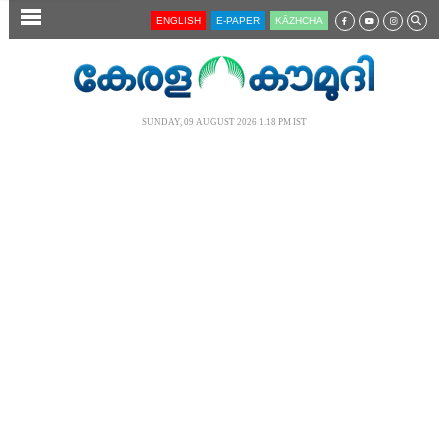
SECTIONS
ENGLISH
E-PAPER
KĀZHCHA
HOME
LATEST
SUNDAY, 09 AUGUST 2026 1.18 PM IST
AUDIO
NOTIFIED NEWS
POLL
KERALA
LOCAL
NEWS 360
CASE DIARY