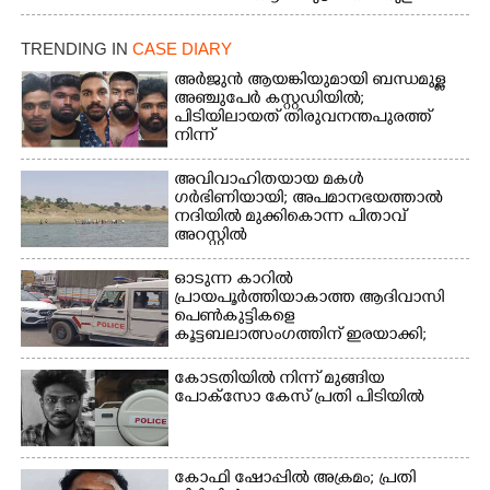
ഫാദർ തോമസ്
പോരൂക്കര സെൻട്രൽ
പോരൂക്കര സെൻട്രൽ
സ്കൂളിലെ ദുരിതാശ്വാസ
TRENDING IN
CASE DIARY
സ്കൂളിലെ ദുരിതാശ്വാസ
ക്യാമ്പിലെത്തിയവർ
ക്യാമ്പിലെത്തിയവർ മഴ
വസ്ത്രങ്ങൾ
അർജുൻ ആയങ്കിയുമായി ബന്ധമുള്ള
അഞ്ചുപേർ കസ്റ്റഡിയിൽ;
മാറിനിന്ന ഇടവേളയിൽ
ഉണക്കാനിട്ടിരിക്കുന്ന
പിടിയിലായത് തിരുവനന്തപുരത്ത്
ക്യാമ്പ് പരിസരത്ത്
ഗോൾപോസ്റ്റിന് മുന്നിൽ
നിന്ന്
വസ്ത്രങ്ങൾ
ഫുട്ബോൾ കളികളിൽ
ഉണക്കാനിടുന്ന കാഴ്ച.
ഏർപ്പെട്ടിരിക്കുന്ന
അവിവാഹിതയായ മകൾ
കുട്ടികൾ
ഗർഭിണിയായി; അപമാനഭയത്താൽ
നദിയിൽ മുക്കികൊന്ന പിതാവ്
അറസ്റ്റിൽ
ഓടുന്ന കാറിൽ
പ്രായപൂർത്തിയാകാത്ത ആദിവാസി
പെൺകുട്ടികളെ
കൂട്ടബലാത്സംഗത്തിന് ഇരയാക്കി;
മൂന്ന് പേർ പിടിയിൽ
കോടതിയിൽ നിന്ന് മുങ്ങിയ
പോക്സോ കേസ് പ്രതി പിടിയിൽ
കോഫി ഷോപ്പിൽ അക്രമം; പ്രതി