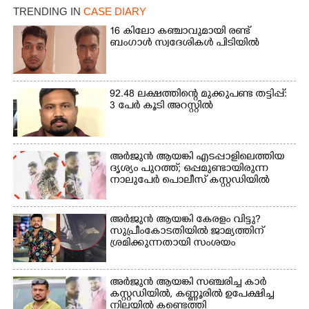
TRENDING IN
CASE DIARY
16 കിലോ കഞ്ചാവുമായി രണ്ട്
Copy Link
ബംഗാൾ സ്വദേശികൾ പിടിയിൽ
92.48 ലക്ഷത്തിന്റെ മുക്കുപണ്ട തട്ടിപ്പ്:
3 പേർ കൂടി അറസ്റ്റിൽ
അർജുൻ ആയങ്കി എടപ്പാളിലെത്തിയ
ദൃശ്യം പുറത്ത്; ഒപ്പമുണ്ടായിരുന്ന
നാലുപേർ പൊലീസ് കസ്റ്റഡിയിൽ
അർജുൻ ആയങ്കി കേരളം വിട്ടു?
സുപ്രീംകോടതിയിൽ ജാമ്യത്തിന്
ശ്രമിക്കുന്നതായി സംശയം
അർജുൻ ആയങ്കി സഞ്ചരിച്ച കാർ
കസ്റ്റഡിയിൽ,​ കണ്ണൂരിൽ ഉപേക്ഷിച്ച
നിലയിൽ കണ്ടെത്തി