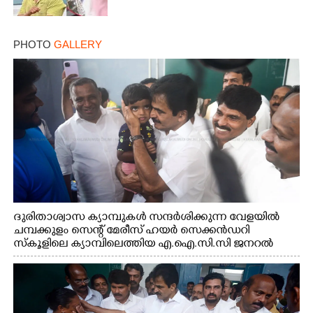
PHOTO
GALLERY
ദുരിതാശ്വാസ ക്യാമ്പുകൾ സന്ദർശിക്കുന്ന വേളയിൽ
ചമ്പക്കുളം സെന്റ് മേരീസ് ഹയർ സെക്കൻഡറി
സ്കൂളിലെ ക്യാമ്പിലെത്തിയ എ.ഐ.സി.സി ജനറൽ
സെക്രട്ടറി കെ.സി വേണുഗോപാൽ എം.പി കുരുന്നിനെ
എടുത്ത് ലാളിച്ചപ്പോൾ. സഹകരണ-എക്സൈസ്
വകുപ്പ് മന്ത്രി എം. ലിജു, കൃഷിവകുപ്പ് മന്ത്രി ടി. സിദ്ദിഖ്,
റെജി ചെറിയാൻ എം. എൽ. എ എന്നിവർ സമീപം