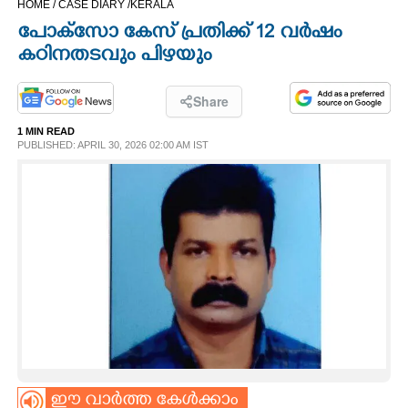
HOME /
CASE DIARY /
KERALA
CINEMA
പോക്സോ കേസ് പ്രതിക്ക് 12 വർഷം
കഠിനതടവും പിഴയും
OPINION
Share
PHOTOS
1 MIN READ
PUBLISHED: APRIL 30, 2026 02:00 AM IST
LIFESTYLE
SPIRITUAL
INFO+
ART
ASTRO
ഈ വാർത്ത കേൾക്കാം