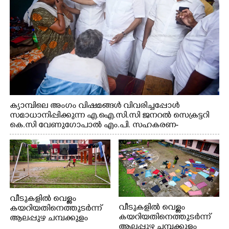
ക്യാമ്പിലെ അംഗം വിഷമങ്ങൾ വിവരിച്ചപ്പോൾ
സമാധാനിപ്പിക്കുന്ന എ.ഐ.സി.സി ജനറൽ സെക്രട്ടറി
കെ.സി വേണുഗോപാൽ എം.പി. സഹകരണ-
എക്സൈസ് വകുപ്പ് മന്ത്രി എം. ലിജു, എന്നിവർ
വീടുകളിൽ വെള്ളം
വീടുകളിൽ വെള്ളം
കയറിയതിനെത്തുടർന്ന്
കയറിയതിനെത്തുടർന്ന്
ആലപ്പുഴ ചമ്പക്കുളം
ആലപ്പുഴ ചമ്പക്കുളം
ഫാദർ തോമസ്