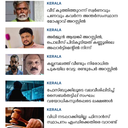
KERALA
വീട് കുത്തിത്തുറന്ന് സ്വർണവും
പണവും കവർന്ന അന്തർസംസ്ഥാന
മോഷ്ടാവ് അറസ്റ്റിൽ
KERALA
അർജുൻ ആയങ്കി അറസ്റ്റിൽ,
പൊലീസ് പിടികൂടിയത് കണ്ണൂരിലെ
അപ്പാർട്ട്‌മെന്റിൽ നിന്ന്
KERALA
കല്ലമ്പലത്ത് വീണ്ടും നിരോധിത
പുകയില വേട്ട: രണ്ടുപേർ അറസ്റ്റിൽ
KERALA
ഫേസ്ബുക്കിലൂടെ വലവീശിപ്പിടിച്ച്
സൈബർതട്ടിപ്പ് സംഘം:
വയോധികനുൾപ്പെടെ ലക്ഷങ്ങൾ
നഷ്ടമായി
KERALA
വിധി നടപ്പാക്കിയില്ല: ഫിനാൻസ്
സ്ഥാപനം എംഡിക്കെതിരെ വാറണ്ട്