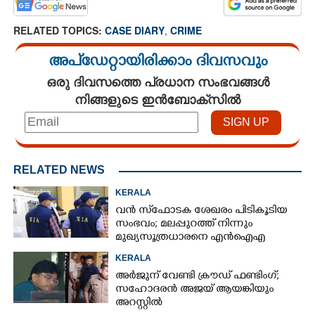
RELATED TOPICS:
CASE DIARY
,
CRIME
അപ്ഡേറ്റായിരിക്കാം ദിവസവും
ഒരു ദിവസത്തെ പ്രധാന സംഭവങ്ങൾ
നിങ്ങളുടെ ഇൻബോക്സിൽ
RELATED NEWS
KERALA
വൻ സ്‌ഫോടക ശേഖരം പിടികൂടിയ
സംഭവം; മലപ്പുറത്ത് നിന്നും
മുഖ്യസൂത്രധാരനെ എൻഐഎ
അറസ്റ്റ് ചെയ്‌തു
KERALA
അർജുന് വേണ്ടി ക്രൗഡ് ഫണ്ടിംഗ്;
സഹോദരൻ അജയ് ആയങ്കിയും
അറസ്റ്റിൽ