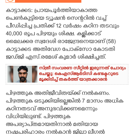
കാട്ടാക്കട: പ്രായപൂർത്തിയാകാത്ത
CARTOONS
പെൺകുട്ടിയെ ട്യൂഷൻ സെന്ററിൽ വച്ച്
പീഡിപ്പിച്ച പ്രതിക്ക് 12 വർഷം കഠിന തടവും
LITERATURE
40,000 രൂപ പിഴയും ശിക്ഷ. കള്ളിക്കാട്
മൈലക്കര സ്വദേശി രാജേന്ദ്രനെയാണ് (58)
ZOOM
കാട്ടാക്കട അതിവേഗ പോക്സോ കോടതി
ജഡ്ജി എസ്.രമേശ് കുമാർ ശിക്ഷിച്ചത്.
CONTACT US
സ്ത്രീ സംവരണ സീറ്റിൽ ഇരുന്നത് ചോദ്യം
ചെയ്തു: കെഎസ്ആർടിസി കണ്ടക്ടറുടെ
മൂക്കിടിച്ച് തകർത്ത് യാത്രക്കാരൻ
പിഴത്തുക അതിജീവിതയ്‌ക്ക് നൽകണം.
പിഴത്തുക ഒടുക്കിയില്ലെങ്കിൽ 7 മാസം അധിക
കഠിനതടവ് അനുഭവിക്കണമെന്നും
വിധിയിലുണ്ട്. പിഴത്തുക
അപര്യാ‌പ്‌തമായതിനാൽ മതിയായ
നഷ്ടപരിഹാരം നൽകാൻ ജില്ലാ ലീഗൽ