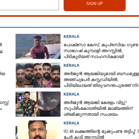
KERALA
ർ
പോക്‌സോ കേസ്; കുപ്രസിദ്ധ ഗുണ്ട
ച
സാഗേഷ് കുമ്പാളി അറസ്റ്റിൽ,
പിടികൂടിയത് സാഹസികമായി
KERALA
ിയ
അർജുൻ ആയങ്കിയുമായി ബന്ധമുള്
അഞ്ചുപേർ കസ്റ്റഡിയിൽ;
പിടിയിലായത് തിരുവനന്തപുരത്ത് നിന്
KERALA
റ്റ്;
അർജുൻ ആയങ്കി കേരളം വിട്ടു?
ം
സുപ്രീംകോടതിയിൽ ജാമ്യത്തിന്
ശ്രമിക്കുന്നതായി സംശയം
KERALA
92.48 ലക്ഷത്തിന്റെ മുക്കുപണ്ട തട്ടിപ്പ്: 
പേർ കൂടി അറസ്റ്റിൽ