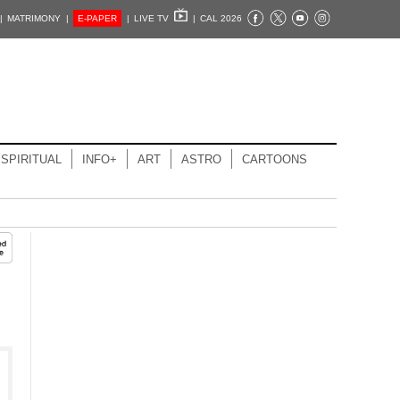
|
MATRIMONY |
E-PAPER
|
LIVE TV
|
CAL 2026
SPIRITUAL
INFO+
ART
ASTRO
CARTOONS