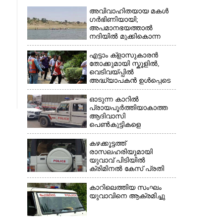
അവിവാഹിതയായ മകൾ
ഗർഭിണിയായി;
അപമാനഭയത്താൽ
നദിയിൽ മുക്കികൊന്ന
പിതാവ് അറസ്റ്റിൽ
എട്ടാം ക്ളാസുകാരൻ
തോക്കുമായി സ്കൂളിൽ,
വെടിവയ്പ്പിൽ
അദ്ധ്യാപകൻ ഉൾപ്പെടെ
×
രണ്ടുമരണം; 15 പേർക്ക്
പരിക്ക്
ഓടുന്ന കാറിൽ
പ്രായപൂർത്തിയാകാത്ത
ആദിവാസി
പെൺകുട്ടികളെ
കൂട്ടബലാത്സംഗത്തിന്
ഇരയാക്കി; മൂന്ന് പേർ
കഴക്കൂട്ടത്ത്
പിടിയിൽ
രാസലഹരിയുമായി
യുവാവ് പിടിയിൽ
ക്രിമിനൽ കേസ് പ്രതി
ഓടി രക്ഷപ്പെട്ടു
കാറിലെത്തിയ സംഘം
യുവാവിനെ ആക്രമിച്ചു