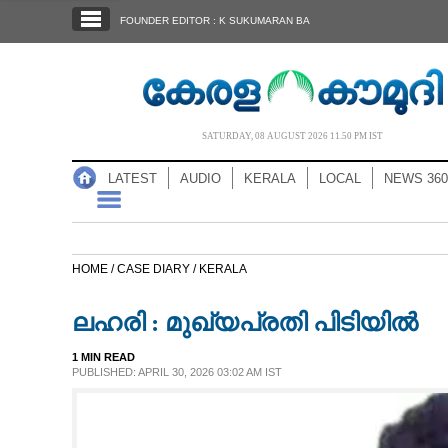
SECTIONS
FOUNDER EDITOR : K SUKUMARAN BA
HOME
LATEST
AUDIO
SATURDAY, 08 AUGUST 2026 11.50 PM IST
NOTIFIED NEWS
LATEST
AUDIO
KERALA
LOCAL
NEWS 360
POLL
KERALA
HOME /
CASE DIARY /
KERALA
LOCAL
ലഹരി : മുഖ്യപ്രതി പിടിയിൽ
NEWS 360
1 MIN READ
PUBLISHED: APRIL 30, 2026 03:02 AM IST
CASE DIARY