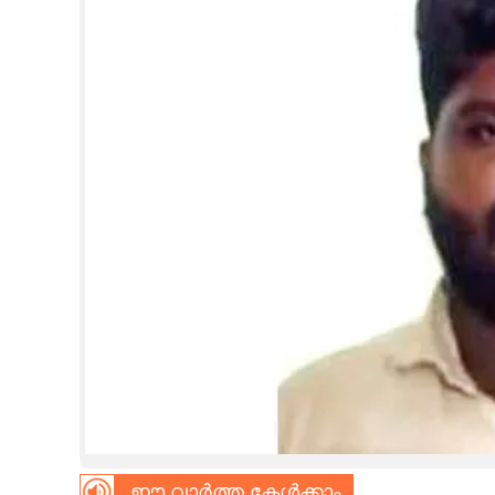
CINEMA
OPINION
PHOTOS
LIFESTYLE
SPIRITUAL
INFO+
ART
ASTRO
ഈ വാർത്ത കേൾക്കാം