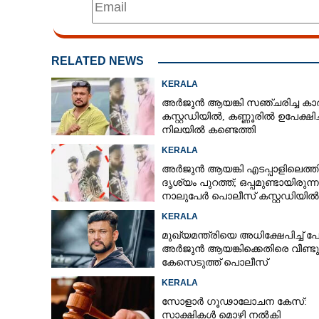
RELATED NEWS
KERALA
അർജുൻ ആയങ്കി സഞ്ചരിച്ച കാ
കസ്റ്റഡിയിൽ,​ കണ്ണൂരിൽ ഉപേക്ഷിച്
നിലയിൽ കണ്ടെത്തി
KERALA
അർജുൻ ആയങ്കി എടപ്പാളിലെത്ത
ദൃശ്യം പുറത്ത്; ഒപ്പമുണ്ടായിരുന്ന
നാലുപേർ പൊലീസ് കസ്റ്റഡിയിൽ
KERALA
മുഖ്യമന്ത്രിയെ അധിക്ഷേപിച്ച് പോസ്
അർജുൻ ആയങ്കിക്കെതിരെ വീണ്ടു
കേസെടുത്ത് പൊലീസ്
KERALA
സോളാർ ഗൂഢാലോചന കേസ്:
സാക്ഷികൾ മൊഴി നൽകി