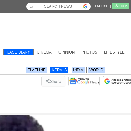
ENGLISH |
KĀZHCHA
CASE DIARY
CINEMA
OPINION
PHOTOS
LIFESTYLE
TIMELINE
KERALA
INDIA
WORLD
Share