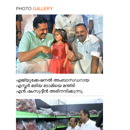
PHOTO
GALLERY
എജ്യുക്കേഷനൽ അംബാസഡറായ
എസ്തർ മരിയ ടോമിയെ മന്ത്രി
എൻ.ഷംസുദ്ദീൻ അഭിനന്ദിക്കുന്നു.