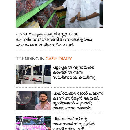
എറണാകുളം കലൂർ സ്റ്റേഡിയം
ഹെലിപാഡ് ഗ്രൗണ്ടിൽ സപ്ളൈകോ
ഓണം മെഗാ ട്രേഡ് ഫെയർ
സംസ്ഥാനതല ഉദ്ഘാടനം നിർവഹിച്ച്
സ്റ്റാൾ സന്ദർശിക്കുന്ന മുഖ്യമന്ത്രി വി.ഡി.
TRENDING IN
CASE DIARY
സതീശൻ. മന്ത്രി അനൂപ് ജേക്കബ് സമീപം
പട്ടാപ്പകൽ വൃദ്ധയുടെ
കഴുത്തിൽ നിന്ന്
സ്വർണമാല കവർന്നു
പാലിയേക്കര ടോൾ പ്ലാസ
കടന്ന് അർജുൻ ആയങ്കി,​
ദൃശ്യങ്ങൾ പുറത്ത് ;
വടക്കുംനാഥ ക്ഷേത്ര
മൈതാനത്തുണ്ടെന്ന്
ഫേസ്ബുക്ക് പോസ്റ്റ്
പിങ്ക് പൊലീസിന്റെ
വാഹനത്തിന് മുകളിൽ
കയറി മദ്യപന്റെ