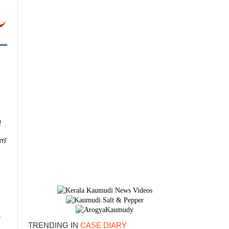
ള
ന്
3
TRENDING IN
CASE DIARY