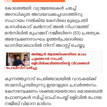
കോലഞ്ചേരി: വ്യാജരേഖകൾ ചമച്ച്
CARTOONS
അനധികൃത അവയവക്കച്ചവടത്തിനു
സഹായം നൽകിയ കേസിലെ മുഖ്യപ്രതി
LITERATURE
കാസർകോട് കൽനാട് അൽ നിഹാമത്ത്
മൻസിലിൽ മുഹമ്മദ് നജീബിനെ (53) പ്രത്യേക
ZOOM
അന്വേഷണസംഘം ഉത്തർപ്രദേശിലെ
ഖാസിയാബാദിൽ നിന്ന് അറസ്റ്റ് ചെയ്തു.
CONTACT US
അർജുൻ ആയങ്കിക്കെതിരെ കാപ്പ
ചുമത്താൻ നടപടി;
ഒളിവിൽക്കഴി‌ഞ്ഞതിന്റെ വിവരങ്ങൾ
പൊലീസിന് ലഭിച്ചു
കുന്നത്തുനാട് പെരിങ്ങാലയിൽ വാടകയ്‌ക്ക്
താമസിച്ചായിരുന്നു ഇയാളുടെ പ്രവർത്തനം.
കേസന്വേഷണം ശക്തമായതോടെ മൊബൈൽ
ഫോണുകൾ സ്വിച്ച് ഓഫ് ചെയ്ത് ഒളിവിൽ പോയ
നജീബ് വിമാന മാർഗം