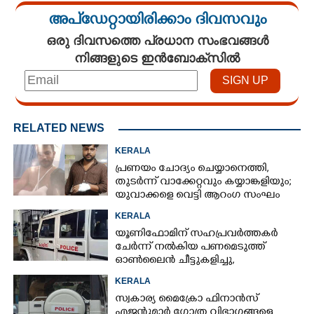
അപ്ഡേറ്റായിരിക്കാം ദിവസവും
ഒരു ദിവസത്തെ പ്രധാന സംഭവങ്ങൾ
നിങ്ങളുടെ ഇൻബോക്സിൽ
RELATED NEWS
KERALA
പ്രണയം ചോദ്യം ചെയ്യാനെത്തി,​
തുടർന്ന് വാക്കേറ്റവും കയ്യാങ്കളിയും;
യുവാക്കളെ വെട്ടി ആറംഗ സംഘം
KERALA
യൂണിഫോമിന് സഹപ്രവർത്തകർ
ചേർന്ന് നൽകിയ പണമെടുത്ത്
ഓൺലൈൻ ചീട്ടുകളിച്ചു,​
പൊലീസുകാരൻ തട്ടിയത് ഏഴ് ലക്ഷം
KERALA
രൂപ
സ്വകാര്യ മൈക്രോ ഫിനാൻസ്
എജന്റുമാർ ഗോത്ര വിഭാഗങ്ങളെ