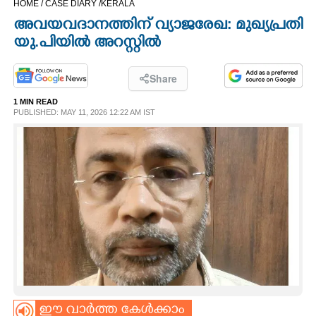
HOME /
CASE DIARY /
KERALA
CINEMA
അവയവദാനത്തിന് വ്യാജരേഖ: മുഖ്യപ്രതി
യു.പിയിൽ അറസ്റ്റിൽ
OPINION
Share
PHOTOS
1 MIN READ
PUBLISHED: MAY 11, 2026 12:22 AM IST
LIFESTYLE
SPIRITUAL
INFO+
ART
ASTRO
ഈ വാർത്ത കേൾക്കാം