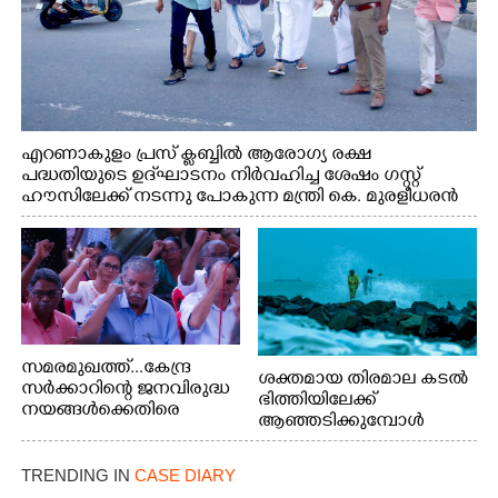
എറണാകുളം പ്രസ് ക്ലബ്ബിൽ ആരോഗ്യ രക്ഷ
പദ്ധതിയുടെ ഉദ്‌ഘാടനം നിർവഹിച്ച ശേഷം ഗസ്റ്റ്
ഹൗസിലേക്ക് നടന്നു പോകുന്ന മന്ത്രി കെ. മുരളീധരൻ
സമരമുഖത്ത്...കേന്ദ്ര
ശക്തമായ തിരമാല കടൽ
സർക്കാറിന്റെ ജനവിരുദ്ധ
ഭിത്തിയിലേക്ക്
നയങ്ങൾക്കെതിരെ
ആഞ്ഞടിക്കുമ്പോൾ
എറണാകുളം ബോട്ട് ജെട്ടി
അപകടകരമായ രീതിയിൽ
ബി.എസ്.എൻ.എൽ
മീൻ പിടിക്കുന്ന
ഓഫീസിനു മുന്നിൽ
TRENDING IN
CASE DIARY
യുവാക്കൾ. ഞാറയ്ക്കൽ
കർഷക തൊഴിലാളി