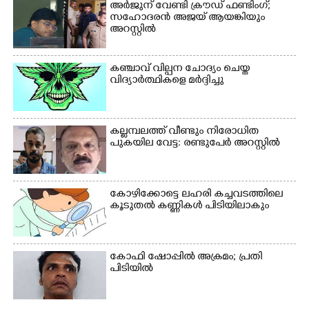
ബീച്ചിൽ നിന്നുള്ള കാഴ്ച്ച
അർജുന് വേണ്ടി ക്രൗഡ് ഫണ്ടിംഗ്;
സംയുക്ത സമര സമിതി
സഹോദരൻ അജയ് ആയങ്കിയും
സംഘടിപ്പിച്ച ജയിൽ
അറസ്റ്റിൽ
നിറയ്ക്കൽ സമരത്തിൽ
പങ്കെടുത്തുകൊണ്ട്
മുദ്രാവാക്യം വിളിക്കുന്ന
കഞ്ചാവ് വില്പന ചോദ്യം ചെയ്ത
മുൻ മന്ത്രി എസ്. ശർമ്മ
വിദ്യാർത്ഥികളെ മർദ്ദിച്ചു
കല്ലമ്പലത്ത് വീണ്ടും നിരോധിത
പുകയില വേട്ട: രണ്ടുപേർ അറസ്റ്റിൽ
കോഴിക്കോട്ടെ ലഹരി കച്ചവടത്തിലെ
കൂടുതൽ കണ്ണികൾ പിടിയിലാകും
കോഫി ഷോപ്പിൽ അക്രമം; പ്രതി
പിടിയിൽ