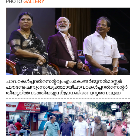
PHOTO
GALLERY
ചാവറ കൾച്ചറൽ സെന്ററും എം.കെ. അർജുനൻ മാസ്റ്റർ
ഫൗണ്ടേഷനും സംയുക്തമായി ചാവറ കൾച്ചറൽ സെന്റർ
തീയറ്ററിൽ നടത്തിയ എസ്. ജാനകി അനുസ്മരണവും ഉ
ദ്ഘാടനം ചെയ്യാനെത്തിയ സംഗീത സംവിധായകൻ ജെറി
അമൽദേവ്, ഗായിക ജെൻസി, എം.കെ. അർജുനൻ
ഫൗണ്ടേഷൻ ചെയർമാൻ ഡോ. രാധാകൃഷ്ണൻ എന്നിവർ