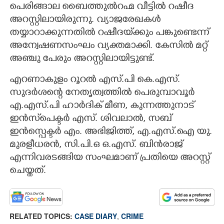
പെരിങ്ങാല ബൈത്തുൽറഹ്മ വീട്ടിൽ റഷീദ
അറസ്റ്റിലായിരുന്നു. വ്യാജരേഖകൾ
തയ്യാറാക്കുന്നതിൽ റഷീദയ്‌ക്കും പങ്കുണ്ടെന്ന്
അന്വേഷണസംഘം വ്യക്തമാക്കി. കേസിൽ മറ്റ്
അഞ്ചു പേരും അറസ്റ്റിലായിട്ടുണ്ട്.
എറണാകുളം റൂറൽ എസ്.പി കെ.എസ്.
സുദർശന്റെ നേതൃത്വത്തിൽ പെരുമ്പാവൂർ
എ.എസ്.പി ഹാർദിക് മീണ, കുന്നത്തുനാട്
ഇൻസ്‌പെക്ടർ എസ്. ശിവലാൽ, സബ്
ഇൻസ്പെക്ടർ എം. അഭിജിത്ത്, എ.എസ്.ഐ യു.
മുരളീധരൻ, സി.പി.ഒ ഒ.എസ്. ബിൻരാജ്
എന്നിവരടങ്ങിയ സംഘമാണ് പ്രതിയെ അറസ്റ്റ്
ചെയ്തത്.
RELATED TOPICS:
CASE DIARY
,
CRIME