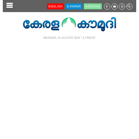
SECTIONS
ENGLISH
E-PAPER
KĀZHCHA
HOME
LATEST
MONDAY, 10 AUGUST 2026 7.12 PM IST
AUDIO
NOTIFIED NEWS
POLL
KERALA
LOCAL
NEWS 360
CASE DIARY