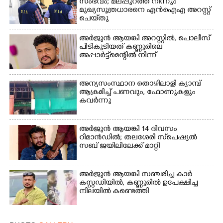
സംഭവം; മലപ്പുറത്ത് നിന്നും
മുഖ്യസൂത്രധാരനെ എൻഐഎ അറസ്റ്റ്
ചെയ്‌തു
അർജുൻ ആയങ്കി അറസ്റ്റിൽ, പൊലീസ്
പിടികൂടിയത് കണ്ണൂരിലെ
അപ്പാർട്ട്‌മെന്റിൽ നിന്ന്
അന്യസംസ്ഥാന തൊഴിലാളി ക്യാമ്പ്
ആക്രമിച്ച് പണവും, ഫോണുകളും
കവർന്നു
അർജുൻ ആയങ്കി 14 ദിവസം
റിമാൻഡിൽ; തലശേരി സ്‌പെഷ്യൽ
സബ് ജയിലിലേക്ക് മാറ്റി
അർജുൻ ആയങ്കി സഞ്ചരിച്ച കാർ
കസ്റ്റഡിയിൽ,​ കണ്ണൂരിൽ ഉപേക്ഷിച്ച
നിലയിൽ കണ്ടെത്തി