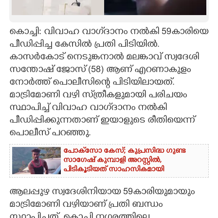
CARTOONS
കൊച്ചി: വിവാഹ വാഗ്‌ദാനം നൽകി 59കാരിയെ
പീഡിപ്പിച്ച കേസിൽ പ്രതി പിടിയിൽ.
LITERATURE
കാസർകോട് നെടുങ്കനാൽ മലങ്കാവ് സ്വദേശി
സന്തോഷ് ജോസ് (58) ആണ് എറണാകുളം
ZOOM
നോർത്ത് പൊലീസിന്റെ പിടിയിലായത്.
മാട്രിമോണി വഴി സ്‌ത്രീകളുമായി പരിചയം
CONTACT US
സ്ഥാപിച്ച് വിവാഹ വാഗ്‌ദാനം നൽകി
പീഡിപ്പിക്കുന്നതാണ് ഇയാളുടെ രീതിയെന്ന്
പൊലീസ് പറഞ്ഞു.
പോക്‌സോ കേസ്; കുപ്രസിദ്ധ ഗുണ്ട
സാഗേഷ് കുമ്പാളി അറസ്റ്റിൽ,
പിടികൂടിയത് സാഹസികമായി
ആലപ്പുഴ സ്വദേശിനിയായ 59കാരിയുമായും
മാട്രിമോണി വഴിയാണ് പ്രതി ബന്ധം
സ്ഥാപിച്ചത്. കൊച്ചി നഗരത്തിലെ