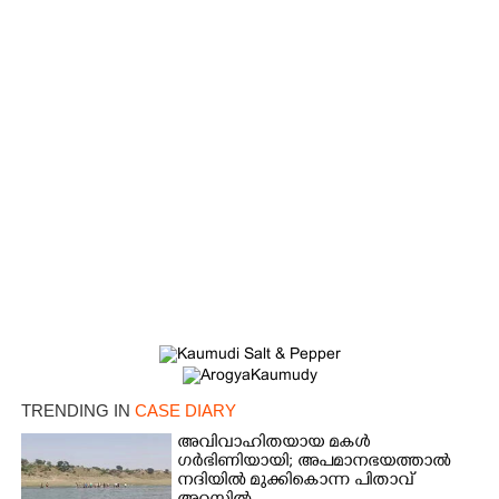
×
Share this link
TRENDING IN
CASE DIARY
അവിവാഹിതയായ മകൾ
ഗർഭിണിയായി; അപമാനഭയത്താൽ
നദിയിൽ മുക്കികൊന്ന പിതാവ്
Copy Link