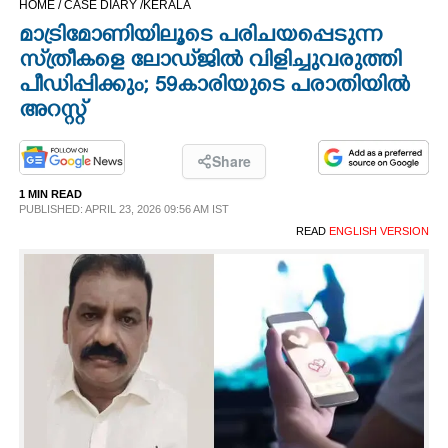
HOME /
CASE DIARY /
KERALA
CINEMA
മാട്രിമോണിയിലൂടെ പരിചയപ്പെടുന്ന
സ്‌ത്രീകളെ ലോഡ്‌ജിൽ വിളിച്ചുവരുത്തി
OPINION
പീഡിപ്പിക്കും; 59കാരിയുടെ പരാതിയിൽ
അറസ്റ്റ്
PHOTOS
Share
LIFESTYLE
1 MIN READ
PUBLISHED: APRIL 23, 2026 09:56 AM IST
READ
ENGLISH VERSION
SPIRITUAL
INFO+
ART
ASTRO