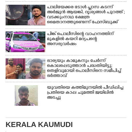
പാലിയേക്കര ടോൾ പ്ലാസ കടന്ന്
അർജുൻ ആയങ്കി,​ ദൃശ്യങ്ങൾ പുറത്ത് ;
വടക്കുംനാഥ ക്ഷേത്ര
മൈതാനത്തുണ്ടെന്ന് ഫേസ്ബുക്ക്
പോസ്റ്റ്
പിങ്ക് പൊലീസിന്റെ വാഹനത്തിന്
മുകളിൽ കയറി മദ്യപന്റെ
അസഭ്യവ‌ർഷം
ഭാര്യയും കാമുകനും ചേർന്ന്
കൊലപ്പെടുത്താൻ പദ്ധതിയിട്ടു;
തെളിവുമായി പൊലീസിനെ സമീപിച്ച്
ഭർത്താവ്
യുവതിയെ കത്തിമുനയിൽ പീഡിപ്പിച്ച
പ്രതിയെ കാപ്പ ചുമത്തി ജയിലിൽ
അടച്ചു
KERALA KAUMUDI