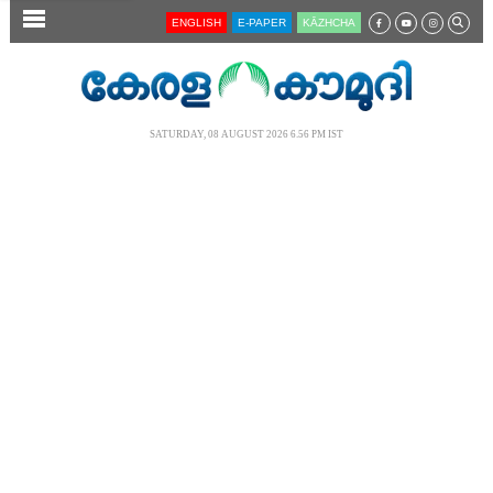
SECTIONS
ENGLISH
E-PAPER
KĀZHCHA
HOME
LATEST
SATURDAY, 08 AUGUST 2026 6.56 PM IST
AUDIO
NOTIFIED NEWS
POLL
KERALA
LOCAL
NEWS 360
CASE DIARY