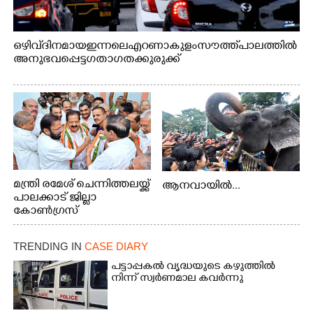
ഒഴിവ് ദിനമായ ഇന്നലെ എറണാകുളം സൗത്ത് പാലത്തിൽ
അനുഭവപ്പെട്ട ഗതാഗതക്കുരുക്ക്
മന്ത്രി രമേശ് ചെന്നിത്തലയ്ക്ക്
ആനവായിൽ...
പാലക്കാട് ജില്ലാ
കോൺഗ്രസ്
TRENDING IN
CASE DIARY
പട്ടാപ്പകൽ വൃദ്ധയുടെ കഴുത്തിൽ
നിന്ന് സ്വർണമാല കവർന്നു