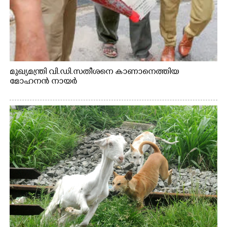
മുഖ്യമന്ത്രി വി.ഡി.സതീശനെ കാണാനെത്തിയ
മോഹനൻ നായർ