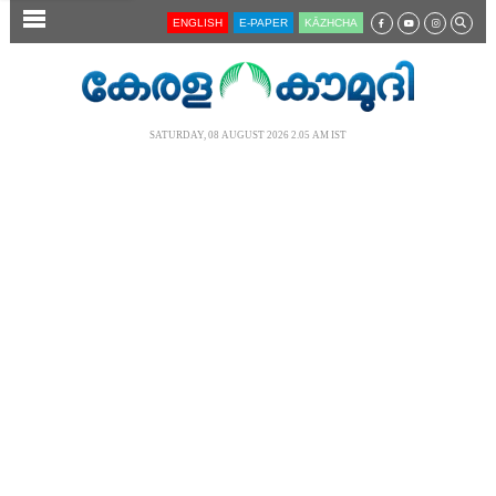
SECTIONS
ENGLISH
E-PAPER
KĀZHCHA
HOME
LATEST
SATURDAY, 08 AUGUST 2026 2.05 AM IST
AUDIO
NOTIFIED NEWS
POLL
KERALA
LOCAL
NEWS 360
CASE DIARY