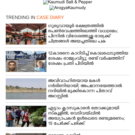
TRENDING IN
CASE DIARY
×
ഗുരുവായൂർ ക്ഷേത്രത്തിൽ
Share this link
പെൺവേഷത്തിലെത്തി വധശ്രമം;
പിന്നിൽ വിദേശത്തുള്ള ഭാര്യക്ക്
ചിത്രങ്ങൾ അയച്ചതിലെ പക
12കാരനെ കാറിടിച്ച് കൊലപ്പെടുത്തിയ
ശേഷം രാജ്യംവിട്ടു; രണ്ട് വർഷത്തിന്
ശേഷം പ്രതി പിടിയിൽ
Copy Link
അവിവാഹിതയായ മകൾ
ഗർഭിണിയായി; അപമാനഭയത്താൽ
നദിയിൽ മുക്കികൊന്ന പിതാവ്
അറസ്റ്റിൽ
എട്ടാം ക്ളാസുകാരൻ തോക്കുമായി
സ്കൂളിൽ, വെടിവയ്പ്പിൽ
അദ്ധ്യാപകൻ ഉൾപ്പെടെ രണ്ടുമരണം;
15 പേർക്ക് പരിക്ക്