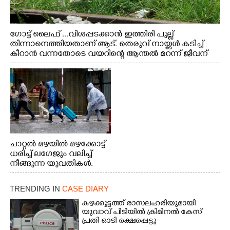
ഗോട്ട് ലൈഫ് ...വിശപ്പടക്കാൻ ഇത്തിരി പുല്ല്
തിന്നാനെത്തിയതാണ് ആട്. തെരുവ് നായ്ക്കൾ കടിച്ച്
കീറാൻ വന്നതോടെ വയറിന്റെ ആന്തൽ മറന്ന് ജീവന്
വേണ്ടിയായി ഓട്ടം. എറണാകുളം വാത്തുരുത്തിയിൽ
നിന്നുള്ള കാഴ്ച
ചാറ്റൽ മഴയിൽ മഴക്കോട്ട്
ധരിച്ച് ലഗേജും വലിച്ച്
നീങ്ങുന്ന യുവതികൾ.
എറണാകുളം മേനകയിൽ
നിന്നുള്ള കാഴ്ച
TRENDING IN
CASE DIARY
കഴക്കൂട്ടത്ത് രാസലഹരിയുമായി
യുവാവ് പിടിയിൽ ക്രിമിനൽ കേസ്
പ്രതി ഓടി രക്ഷപ്പെട്ടു