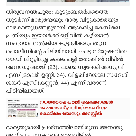
CARTOONS
തിരുവനന്തപുരം: കുടുംബതർക്കത്തെ
തുടർന്ന് ഭാര്യയെയും ഭാര്യ വീട്ടുകാരെയും
മാരകായുധങ്ങളുമായി ആക്രമിച്ച കേസിലെ
LITERATURE
പ്രതിയും ഇയാൾക്ക് ഒളിവിൽ കഴിയാൻ
സഹായം നൽകിയ കൂട്ടാളികളും തുമ്പ
ZOOM
പൊലീസിന്റെ പിടിയിലായി. പേട്ട സ്‌റ്റേഷനിലെ
റൗഡി ലിസ്റ്റിലുള്ള കടകംപള്ളി തോപ്പിൽ വീട്ടിൽ
CONTACT US
അനന്തു ഷാജി (23), ചാക്ക സ്വദേശി അനു വി
എസ് (ടാപ്പർ ഉണ്ണി, 34), വിളപ്പിൽശാല സ്വദേശി
ശങ്കർ എസ് (കണ്ണൻ, 44) എന്നിവരാണ്
പിടിയിലായത്.
നഗരത്തിലെ കത്തി ആക്രമണങ്ങൾ
കാപ്പക്കേസ് പ്രതി തിയോഫിനും
കൊടിമരം ജോസും അറസ്റ്റിൽ
ഭാര്യയുമായി പ്രശ്‌നത്തിലായിരുന്ന അനന്തു