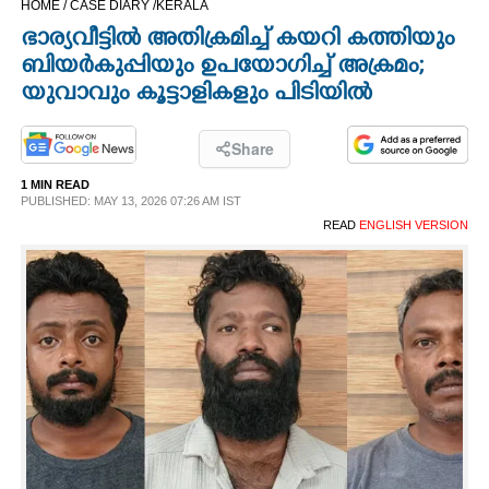
HOME /
CASE DIARY /
KERALA
CINEMA
ഭാര്യവീട്ടിൽ അതിക്രമിച്ച് കയറി കത്തിയും
ബിയർകുപ്പിയും ഉപയോഗിച്ച് അക്രമം;
OPINION
യുവാവും കൂട്ടാളികളും പിടിയിൽ
PHOTOS
Share
1 MIN READ
PUBLISHED: MAY 13, 2026 07:26 AM IST
LIFESTYLE
READ
ENGLISH VERSION
SPIRITUAL
INFO+
ART
ASTRO