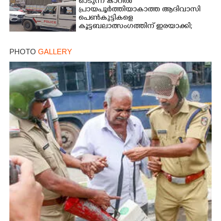
ഓടുന്ന കാറിൽ
പ്രായപൂർത്തിയാകാത്ത ആദിവാസി
പെൺകുട്ടികളെ
കൂട്ടബലാത്സംഗത്തിന് ഇരയാക്കി;
മൂന്ന് പേർ പിടിയിൽ
PHOTO
GALLERY