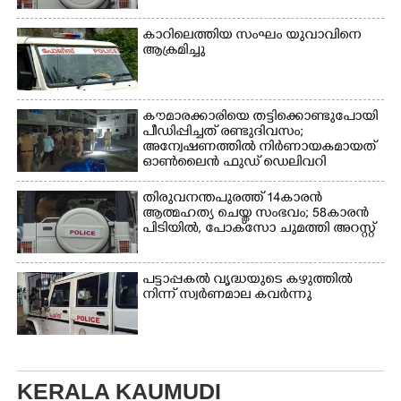
കാറിലെത്തിയ സംഘം യുവാവിനെ
ആക്രമിച്ചു
കൗമാരക്കാരിയെ തട്ടിക്കൊണ്ടുപോയി
പീഡിപ്പിച്ചത് രണ്ടുദിവസം;
അന്വേഷണത്തിൽ നിർണായകമായത്
ഓൺലൈൻ ഫുഡ് ഡെലിവറി
തിരുവനന്തപുരത്ത് 14കാരൻ
ആത്മഹത്യ ചെയ്ത സംഭവം; 58കാരൻ
പിടിയിൽ, പോക്‌സോ ചുമത്തി അറസ്റ്റ്
പട്ടാപ്പകൽ വൃദ്ധയുടെ കഴുത്തിൽ
നിന്ന് സ്വർണമാല കവർന്നു
KERALA KAUMUDI