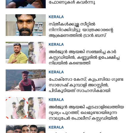
ഫോണുകൾ കവർന്നു
KERALA
സ്ത്രീകൾക്കുള്ള സീറ്റിൽ
നിന്നിറക്കിവിട്ടു: യാത്രക്കാരന്റെ
ആക്രമണത്തിൽ ട്രാൻ.ബസ്
കണ്ടക്ടർക്ക് പരിക്ക്
KERALA
അർജുൻ ആയങ്കി സഞ്ചരിച്ച കാർ
കസ്റ്റഡിയിൽ,​ കണ്ണൂരിൽ ഉപേക്ഷിച്ച
നിലയിൽ കണ്ടെത്തി
KERALA
പോക്‌സോ കേസ്; കുപ്രസിദ്ധ ഗുണ്ട
സാഗേഷ് കുമ്പാളി അറസ്റ്റിൽ,
പിടികൂടിയത് സാഹസികമായി
KERALA
അർജുൻ ആയങ്കി എടപ്പാളിലെത്തിയ
ദൃശ്യം പുറത്ത്; ഒപ്പമുണ്ടായിരുന്ന
നാലുപേർ പൊലീസ് കസ്റ്റഡിയിൽ
KERALA