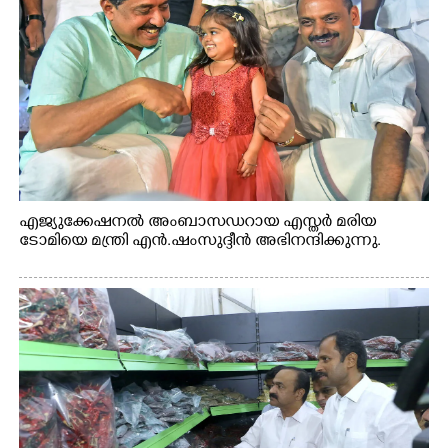
എജ്യുക്കേഷനൽ അംബാസഡറായ എസ്തർ മരിയ
ടോമിയെ മന്ത്രി എൻ.ഷംസുദ്ദീൻ അഭിനന്ദിക്കുന്നു.