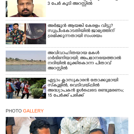
3 പേർ കൂടി അറസ്റ്റിൽ
അർജുൻ ആയങ്കി കേരളം വിട്ടു?
സുപ്രീംകോടതിയിൽ ജാമ്യത്തിന്
ശ്രമിക്കുന്നതായി സംശയം
അവിവാഹിതയായ മകൾ
ഗർഭിണിയായി; അപമാനഭയത്താൽ
നദിയിൽ മുക്കികൊന്ന പിതാവ്
അറസ്റ്റിൽ
എട്ടാം ക്ളാസുകാരൻ തോക്കുമായി
സ്കൂളിൽ, വെടിവയ്പ്പിൽ
അദ്ധ്യാപകൻ ഉൾപ്പെടെ രണ്ടുമരണം;
15 പേർക്ക് പരിക്ക്
PHOTO
GALLERY