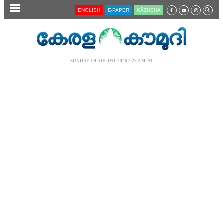
SECTIONS
ENGLISH
E-PAPER
KĀZHCHA
HOME
LATEST
SUNDAY, 09 AUGUST 2026 2.27 AM IST
AUDIO
NOTIFIED NEWS
POLL
KERALA
LOCAL
NEWS 360
CASE DIARY