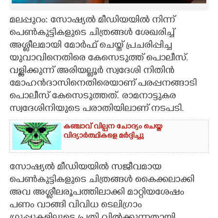
CARTOONS
മലപ്പുറം: സോഷ്യൽ മീഡിയയിൽ നിന്ന്
പെൺകുട്ടികളുടെ ചിത്രങ്ങൾ ശേഖരിച്ച്
അശ്ലീലമായി മോർഫ് ചെയ്ത് പ്രചരിപ്പിച്ച
LITERATURE
യുവാവിനെതിരെ കേസെടുത്ത് പൊലീസ്.
വള്ളിക്കുന്ന് അരിയല്ലൂർ സ്വദേശി നിതിൻ
ZOOM
മോഹൻദാസിനെതിരെയാണ് പരപ്പനങ്ങാടി
പൊലീസ് കേസെടുത്തത്. രാമനാട്ടുകര
CONTACT US
സ്വദേശിനിയുടെ പരാതിയിലാണ് നടപടി.
കഞ്ചാവ് വില്പന ചോദ്യം ചെയ്ത
വിദ്യാർത്ഥികളെ മർദ്ദിച്ചു
സോഷ്യൽ മീഡിയയിൽ സജീവമായ
പെൺകുട്ടികളുടെ ചിത്രങ്ങൾ കെെക്കലാക്കി
അവ അശ്ലീലരൂപത്തിലാക്കി മാറ്റിയശേഷം
പണം വാങ്ങി വിവിധ ടെലിഗ്രാം