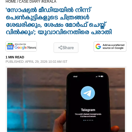
HOME /
CASE DIARY /
KERALA
CINEMA
'സോഷ്യൽ മീഡിയയിൽ നിന്ന്
പെൺകുട്ടികളുടെ ചിത്രങ്ങൾ
OPINION
ശേഖരിക്കും, ശേഷം മോർഫ് ചെയ്ത്
വിൽക്കും'; യുവാവിനെതിരെ പരാതി
PHOTOS
Share
LIFESTYLE
1 MIN READ
PUBLISHED: APRIL 29, 2026 10:02 AM IST
SPIRITUAL
INFO+
ART
ASTRO