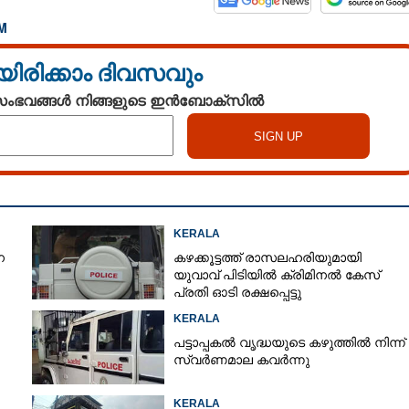
M
യിരിക്കാം ദിവസവും
 സംഭവങ്ങൾ നിങ്ങളുടെ ഇൻബോക്സിൽ
KERALA
െ
കഴക്കൂട്ടത്ത് രാസലഹരിയുമായി
യുവാവ് പിടിയിൽ ക്രിമിനൽ കേസ്
പ്രതി ഓടി രക്ഷപ്പെട്ടു
KERALA
പട്ടാപ്പകൽ വൃദ്ധയുടെ കഴുത്തിൽ നിന്ന്
സ്വർണമാല കവർന്നു
KERALA