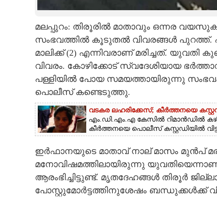
CARTOONS
മലപ്പുറം: തിരൂരിൽ മാതാവും ഒന്നര വയസുകാ
സംഭവത്തിൽ കൂടുതൽ വിവരങ്ങൾ പുറത്ത്.
LITERATURE
മാലിക്ക് (2) എന്നിവരാണ് മരിച്ചത്. യുവതി
വിവരം. കോഴിക്കോട് സ്വദേശിയായ ഭർത്താ
ZOOM
പള്ളിയിൽ പോയ സമയത്തായിരുന്നു സംഭവം ന
പൊലീസ് കണ്ടെടുത്തു.
CONTACT US
വടകര ലഹരിക്കേസ്; കീർത്തനയെ കസ്റ്റഡ
എം.ഡി.എം.എ കേസിൽ റിമാൻഡിൽ കഴിയു
കീർത്തനയെ പൊലീസ് കസ്റ്റഡിയിൽ വിട്ടു
ഇർഫാനയുടെ മാതാവ് നാല് മാസം മുൻപ് മരണപ
മനോവിഷമത്തിലായിരുന്നു യുവതിയെന്നാണ
ആരംഭിച്ചിട്ടുണ്ട്. മൃതദേഹങ്ങൾ തിരൂർ ജില
പോസ്റ്റുമോർട്ടത്തിനുശേഷം ബന്ധുക്കൾക്ക് വ