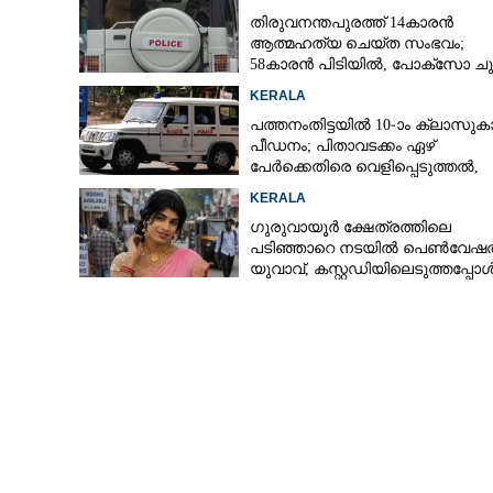
തിരുവനന്തപുരത്ത് 14കാരൻ
ആത്മഹത്യ ചെയ്ത സംഭവം;
58കാരൻ പിടിയിൽ, പോക്‌സോ ചു
അറസ്റ്റ്
KERALA
പത്തനംതിട്ടയിൽ 10-ാം ക്ലാസുകാര
പീഡനം; പിതാവടക്കം ഏഴ്
പേർക്കെതിരെ വെളിപ്പെടുത്തൽ,
മൂന്നുപേർ അറസ്റ്റിൽ
KERALA
അമ്മയെയും കു
ഗുരുവായൂർ ക്ഷേത്രത്തിലെ
മരിച്ച നിലയിൽ
പടിഞ്ഞാറെ നടയിൽ പെൺവേഷത
ആത്മഹത്യാക്കുറ
യുവാവ്,​ കസ്റ്റഡിയിലെടുത്തപ്പോ
തെളിഞ്ഞത് വൻഗൂഢാലോചന