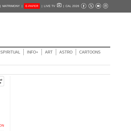
|
MATRIMONY |
E-PAPER
|
LIVE TV
|
CAL 2026
SPIRITUAL
INFO+
ART
ASTRO
CARTOONS
ION