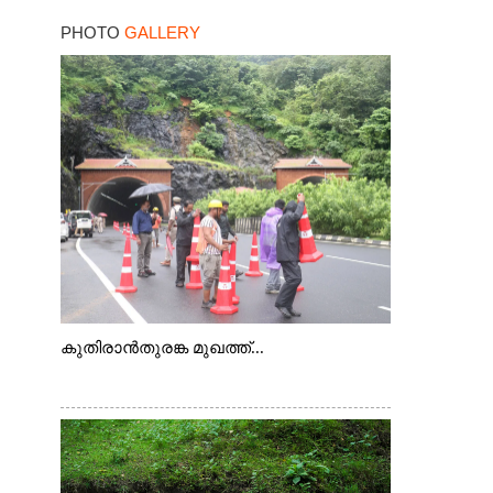
PHOTO
GALLERY
കുതിരാൻതുരങ്ക മുഖത്ത്...