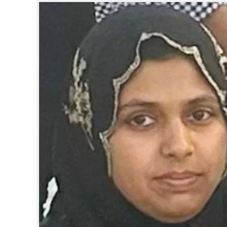
CINEMA
OPINION
PHOTOS
LIFESTYLE
SPIRITUAL
INFO+
ART
ASTRO