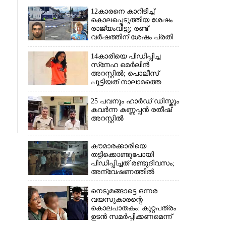
12കാരനെ കാറിടിച്ച്
കൊലപ്പെടുത്തിയ ശേഷം
രാജ്യംവിട്ടു; രണ്ട്
വർഷത്തിന് ശേഷം പ്രതി
പിടിയിൽ
14കാരിയെ പീഡിപ്പിച്ച
സ്‌നേഹ മെർലിൻ
അറസ്റ്റിൽ; പൊലീസ്
പൂട്ടിയത് നാലാമത്തെ
പോക്‌സോ കേസിൽ
25 പവനും ഹാർഡ് ഡിസ്കും
കവർന്ന കണ്ണപ്പൻ രതീഷ്
അറസ്റ്റിൽ
കൗമാരക്കാരിയെ
തട്ടിക്കൊണ്ടുപോയി
പീഡിപ്പിച്ചത് രണ്ടുദിവസം;
അന്വേഷണത്തിൽ
നിർണായകമായത്
ഓൺലൈൻ ഫുഡ്
നെടുമങ്ങാട്ടെ ഒന്നര
ഡെലിവറി
വയസുകാരന്റെ
കൊലപാതകം: കുറ്റപത്രം
ഉടൻ സമർപ്പിക്കണമെന്ന്
ഹൈക്കോടതി