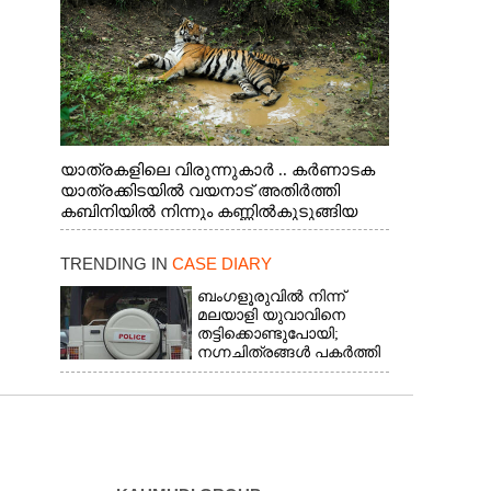
യാത്രകളിലെ വിരുന്നുകാർ .. കർണാടക
യാത്രക്കിടയിൽ വയനാട് അതിർത്തി
കബിനിയിൽ നിന്നും കണ്ണിൽകുടുങ്ങിയ
കടുവ.
TRENDING IN
CASE DIARY
ബംഗളൂരുവിൽ നിന്ന്
മലയാളി യുവാവിനെ
തട്ടിക്കൊണ്ടുപോയി;
നഗ്നചിത്രങ്ങൾ പകർത്തി
മാതാവിന് അയച്ചു