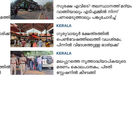
സുരക്ഷ എവിടെ?​ തലസ്ഥാനത്ത് മദ്യം
വാങ്ങിയാലും എടിഎമ്മിൽ നിന്ന്
Share this link
മത്തി
പണമെടുത്താലും പങ്കുചോദിച്ച്
സാമൂഹ്യവിരുദ്ധർ
KERALA
ിക്ക്
ഗുരുവായൂർ ക്ഷേത്രത്തിൽ
പെൺവേഷത്തിലെത്തി വധശ്രമം;
പിന്നിൽ വിദേശത്തുള്ള ഭാര്യക്ക്
ചിത്രങ്ങൾ അയച്ചതിലെ പക
KERALA
Copy Link
ഞ്ഞിനെയും കിണറ്റിൽ
മലപ്പുറത്തെ നൃത്താദ്ധ്യാപികയുടെ
 കണ്ടെത്തിയ സംഭവം;
്തിൽ
മരണം കൊലപാതകം; പ്രതി
ിപ്പ് കണ്ടെടുത്തു
ൾ
സ്റ്റേഷനിൽ കീഴടങ്ങി