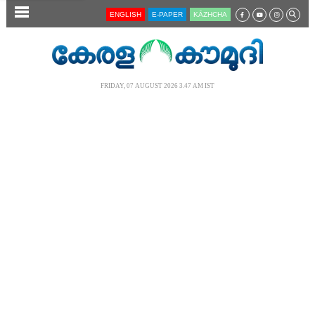
SECTIONS
ENGLISH
E-PAPER
KĀZHCHA
HOME
LATEST
FRIDAY, 07 AUGUST 2026 3.47 AM IST
AUDIO
NOTIFIED NEWS
POLL
KERALA
LOCAL
NEWS 360
CASE DIARY