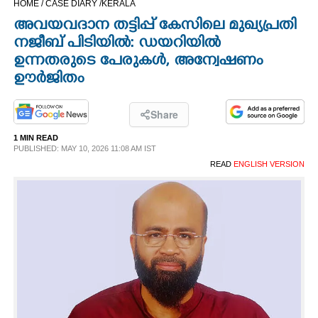
HOME /
CASE DIARY /
KERALA
CINEMA
അവയവദാന തട്ടിപ്പ് കേസിലെ മുഖ്യപ്രതി
നജീബ് പിടിയിൽ:​ ഡയറിയിൽ
OPINION
ഉന്നതരുടെ പേരുകൾ, അന്വേഷണം
ഊർജിതം
PHOTOS
Share
LIFESTYLE
1 MIN READ
PUBLISHED: MAY 10, 2026 11:08 AM IST
READ
ENGLISH VERSION
SPIRITUAL
INFO+
ART
ASTRO