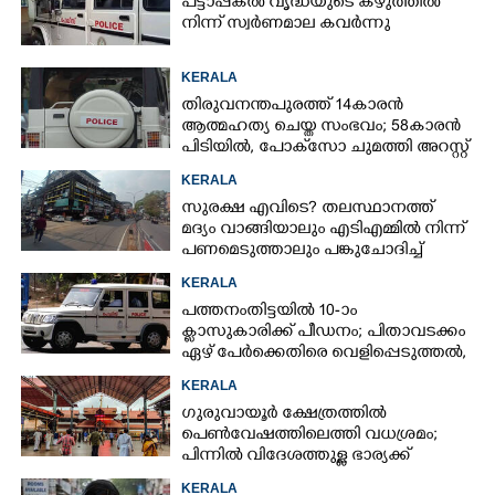
പട്ടാപ്പകൽ വൃദ്ധയുടെ കഴുത്തിൽ
നിന്ന് സ്വർണമാല കവർന്നു
KERALA
തിരുവനന്തപുരത്ത് 14കാരൻ
ആത്മഹത്യ ചെയ്ത സംഭവം; 58കാരൻ
പിടിയിൽ, പോക്‌സോ ചുമത്തി അറസ്റ്റ്
KERALA
സുരക്ഷ എവിടെ?​ തലസ്ഥാനത്ത്
മദ്യം വാങ്ങിയാലും എടിഎമ്മിൽ നിന്ന്
പണമെടുത്താലും പങ്കുചോദിച്ച്
സാമൂഹ്യവിരുദ്ധർ
KERALA
പത്തനംതിട്ടയിൽ 10-ാം
ക്ലാസുകാരിക്ക് പീഡനം; പിതാവടക്കം
ഏഴ് പേർക്കെതിരെ വെളിപ്പെടുത്തൽ,
മൂന്നുപേർ അറസ്റ്റിൽ
KERALA
ഗുരുവായൂർ ക്ഷേത്രത്തിൽ
പെൺവേഷത്തിലെത്തി വധശ്രമം;
പിന്നിൽ വിദേശത്തുള്ള ഭാര്യക്ക്
ചിത്രങ്ങൾ അയച്ചതിലെ പക
KERALA