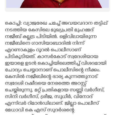
CARTOONS
കൊച്ചി: വ്യാജരേഖ ചമച്ച് അവയവദാന തട്ടിപ്പ്
LITERATURE
നടത്തിയ കേസിലെ മുഖ്യപ്രതി മുഹമ്മദ്
നജീബ് കല്ലട്ര പിടിയിൽ. ഒളിവിലായിരുന്ന
ZOOM
നജീബിനെ ഗാസിയാബാദിൽ നിന്ന്
എറണാകുളം റൂറൽ പൊലീസാണ്
CONTACT US
പിടികൂടിയത്. കാസർകോട് സ്വദേശിയായ
ഇയാളെ ഉടൻ കൊച്ചിയിലെത്തിച്ച് വിശദമായി
ചോദ്യം ചെയ്യാനാണ് പൊലീസിന്റെ നീക്കം.
കേസിൽ നജീബിന്റെ ഭാര്യ കുന്നത്തുനാട്
സ്വദേശി റഷീദയെ നേരത്തെ അറസ്റ്റ്
ചെയ്തിരുന്നു. മറ്റ് പ്രതികളായ സണ്ണി വർഗീസ്,
സിനി വർഗീസ്, ശ്രീജ, സുധീർ, വിനോദ്
എന്നിവർ റിമാൻഡിലാണ്. ജില്ലാ പൊലീസ്
മേധാവി കെ എസ് സുദർശന്റെ