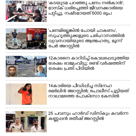
'കടയുടമ പറഞ്ഞു പണം നൽകാൻ';
മാസ്‌ക് ധരിച്ചെത്തി ജീവനക്കാരിയെ
പറ്റിച്ചു, നഷ്‌ടമായത് 6000 രൂപ
'പണമില്ലെങ്കിൽ പോയി ചാകണം',
സുഹൃത്തുക്കളുടെ പരിഹാസത്തിൽ
വ്യവസായിയുടെ ആത്മഹത്യ, മൂന്ന്
പേർ അറസ്റ്റിൽ
12കാരനെ കാറിടിച്ച് കൊലപ്പെടുത്തിയ
ശേഷം രാജ്യംവിട്ടു; രണ്ട് വർഷത്തിന്
ശേഷം പ്രതി പിടിയിൽ
14കാരിയെ പീഡിപ്പിച്ച സ്‌നേഹ
മെർലിൻ അറസ്റ്റിൽ; പൊലീസ് പൂട്ടിയത്
നാലാമത്തെ പോക്‌സോ കേസിൽ
25 പവനും ഹാർഡ് ഡിസ്കും കവർന്ന
കണ്ണപ്പൻ രതീഷ് അറസ്റ്റിൽ