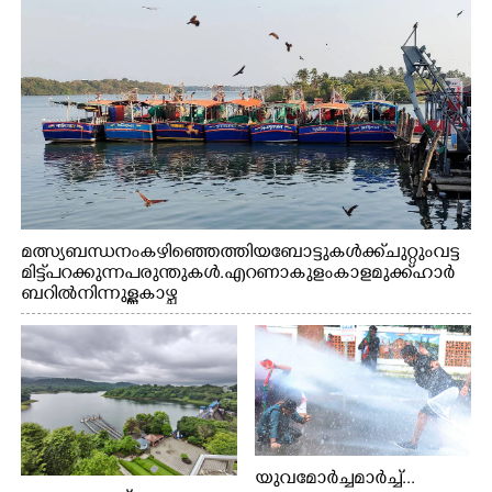
മത്സ്യബന്ധനം കഴിഞ്ഞെത്തിയ ബോട്ടുകൾക്ക് ചുറ്റും വട്ട
മിട്ട് പറക്കുന്ന പരുന്തുകൾ. എറണാകുളം കാളമുക്ക് ഹാർ
ബറിൽ നിന്നുള്ള കാഴ്ച
യുവമോർച്ചമാർച്ച്...