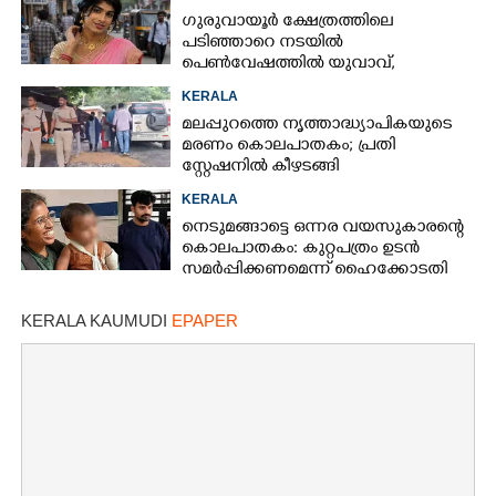
ഗുരുവായൂർ ക്ഷേത്രത്തിലെ
പടിഞ്ഞാറെ നടയിൽ
പെൺവേഷത്തിൽ യുവാവ്,​
കസ്റ്റഡിയിലെടുത്തപ്പോൾ
KERALA
തെളിഞ്ഞത് വൻഗൂഢാലോചന
മലപ്പുറത്തെ നൃത്താദ്ധ്യാപികയുടെ
മരണം കൊലപാതകം; പ്രതി
സ്റ്റേഷനിൽ കീഴടങ്ങി
KERALA
നെടുമങ്ങാട്ടെ ഒന്നര വയസുകാരന്റെ
കൊലപാതകം: കുറ്റപത്രം ഉടൻ
സമർപ്പിക്കണമെന്ന് ഹൈക്കോടതി
KERALA KAUMUDI
EPAPER