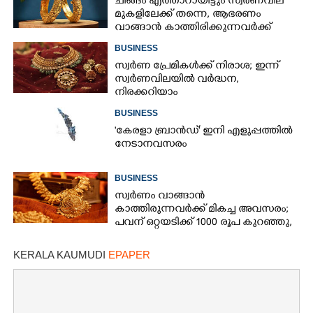
ചിങ്ങം എത്താറായിട്ടും സ്വർണവില
മുകളിലേക്ക് തന്നെ,​ ആഭരണം
വാങ്ങാൻ കാത്തിരിക്കുന്നവർക്ക്
തിരിച്ചടി: ഇന്നത്തെ നിരക്കറിയാം
BUSINESS
സ്വർണ പ്രേമികൾക്ക് നിരാശ; ഇന്ന്
സ്വർണവിലയിൽ വർദ്ധന,
നിരക്കറിയാം
BUSINESS
"കേരളാ ബ്രാൻഡ്" ഇനി എളുപ്പത്തിൽ
നേടാനവസരം
BUSINESS
സ്വർണം വാങ്ങാൻ
കാത്തിരുന്നവർക്ക് മികച്ച അവസരം;
പവന് ഒറ്റയടിക്ക് 1000 രൂപ കുറഞ്ഞു,
നിരക്കറിയാം
KERALA KAUMUDI
EPAPER