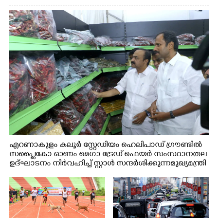
എറണാകുളം കലൂർ സ്റ്റേഡിയം ഹെലിപാഡ് ഗ്രൗണ്ടിൽ
സപ്ളൈകോ ഓണം മെഗാ ട്രേഡ് ഫെയർ സംസ്ഥാനതല
ഉദ്ഘാടനം നിർവഹിച്ച് സ്റ്റാൾ സന്ദർശിക്കുന്ന മുഖ്യമന്ത്രി
വി.ഡി. സതീശൻ. മന്ത്രി അനൂപ് ജേക്കബ് സമീപം