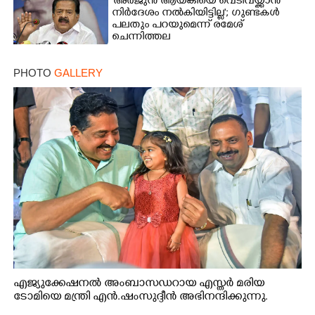
'അർജുൻ ആയങ്കിയെ വെടിവയ്ക്കാൻ
നിർദേശം നൽകിയിട്ടില്ല'; ഗുണ്ടകൾ
പലതും പറയുമെന്ന് രമേശ്
ചെന്നിത്തല
PHOTO
GALLERY
എജ്യുക്കേഷനൽ അംബാസഡറായ എസ്തർ മരിയ
ടോമിയെ മന്ത്രി എൻ.ഷംസുദ്ദീൻ അഭിനന്ദിക്കുന്നു.