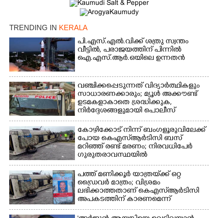
TRENDING IN
KERALA
പി.എസ്.എൽ.വിക്ക് ശത്രു സ്വന്തം
വീട്ടിൽ,​ പരാജയത്തിന് പിന്നിൽ
ഐ.എസ്.ആർ.ഒയിലെ ഉന്നതൻ
വഞ്ചിക്കപ്പെടുന്നത് വിദ്യാർത്ഥികളും
സാധാരണക്കാരും; മ്യൂൾ അക്കൗണ്ട്
ഉടമകളാകാതെ ശ്രദ്ധിക്കുക,
നിർദ്ദേശങ്ങളുമായി പൊലീസ്
കോഴിക്കോട് നിന്ന് ബംഗളൂരുവിലേക്ക്
പോയ കെഎസ്‌ആർടിസി ബസ്
മറിഞ്ഞ് രണ്ട് മരണം; നിരവധിപേർ
ഗുരുതരാവസ്ഥയിൽ
പത്ത് മണിക്കൂർ യാത്രയ്‌ക്ക് ഒറ്റ
ഡ്രൈവർ മാത്രം; വിശ്രമം
ലഭിക്കാത്തതാണ് കെഎസ്‌ആർടിസി
അപകടത്തിന് കാരണമെന്ന്
വിമർശനം