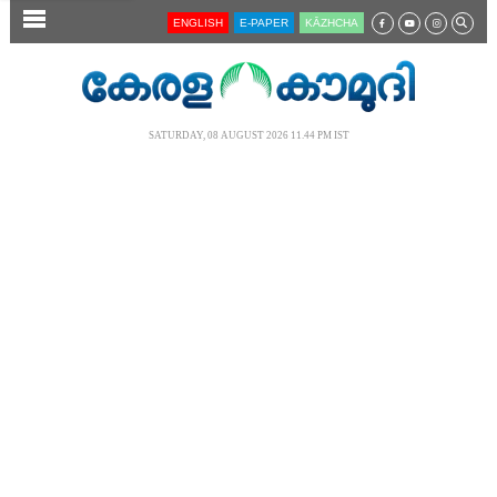
SECTIONS
ENGLISH
E-PAPER
KĀZHCHA
HOME
LATEST
SATURDAY, 08 AUGUST 2026 11.44 PM IST
AUDIO
NOTIFIED NEWS
POLL
KERALA
LOCAL
NEWS 360
CASE DIARY