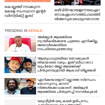
കൊല്ലത്ത് നടക്കുന്ന
ഒഴിവ് ദിനമായ ഇന്നലെ എറ
കേരള സംസ്ഥാന ഇന്റർ
ണാകുളം സൗത്ത് പാലത്തി
ഡിസ്ട്രിക്റ്റ് ക്ലബ്
ൽ അനുഭവപ്പെട്ട ഗതാഗത
അത്‌ലറ്റിക്
ക്കുരുക്ക്
ചാമ്പ്യൻഷിപ്പിൽ അണ്ടർ
20 ആൺകുട്ടികളുടെ 200
TRENDING IN
KERALA
മീറ്റർ ഓട്ടം ഫൈനൽ
'അർജുൻ ആയങ്കിയെ
മത്സരത്തിനിടെ സിന്തറ്റിക്
ന്യായീകരിക്കേണ്ട ചുമതല എനിക്കില്ല,
ട്രാക്കിന് കുറുകെ ഓടുന്ന
അയാൾക്കെതിരെ
നായകൾ.
നടപടിയെടുത്തോട്ടെ'
'ആയുധപ്പുരയിലെ തോക്കുകൾ
തികയാതെ വരും, ഇത് ബീഹാറോ
യുപിയോ അല്ല';ആയങ്കിക്ക്
പിന്തുണയുമായി ആകാശ് തില്ലങ്കേരി
'എനിക്കയാളോട് വല്ലാത്ത സ്‌നേഹം
തോന്നുന്നു, മനസ്
നിങ്ങൾക്കൊപ്പമാണ്'; അർജുൻ
ആയങ്കിയെ പിന്തുണച്ച് സനൽകുമാർ
'ഒരുവീട്ടിൽ ഒരു കയർ ഉത്പന്നം,