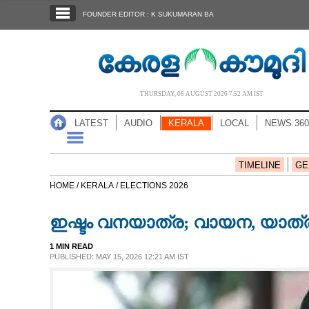
SECTIONS
FOUNDER EDITOR : K SUKUMARAN BA
HOME
LATEST
AUDIO
THURSDAY, 06 AUGUST 2026 7.52 AM IST
NOTIFIED NEWS
LATEST
AUDIO
KERALA
LOCAL
NEWS 360
POLL
KERALA
TIMELINE
GE
HOME /
KERALA /
ELECTIONS 2026
LOCAL
ഇഷ്ടം വനയാത്ര; വായന, യാത്ര 
NEWS 360
1 MIN READ
PUBLISHED: MAY 15, 2026 12:21 AM IST
CASE DIARY