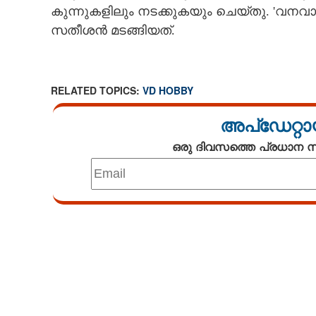
കുന്നുകളിലും നടക്കുകയും ചെയ്‌തു. 'വനവ
സതീശൻ മടങ്ങിയത്.
RELATED TOPICS:
VD HOBBY
അപ്ഡേറ്റാ
ഒരു ദിവസത്തെ പ്രധാന