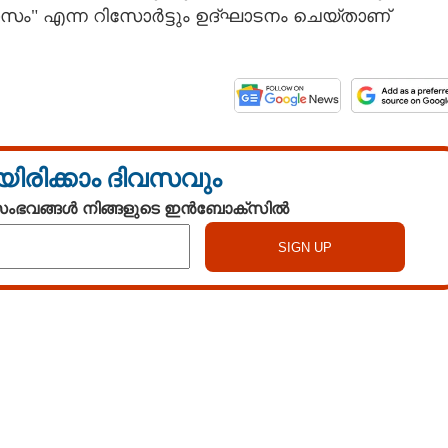
ാസം" എന്ന റിസോർട്ടും ഉദ്ഘാടനം ചെയ്‌താണ്
യിരിക്കാം ദിവസവും
 സംഭവങ്ങൾ നിങ്ങളുടെ ഇൻബോക്സിൽ