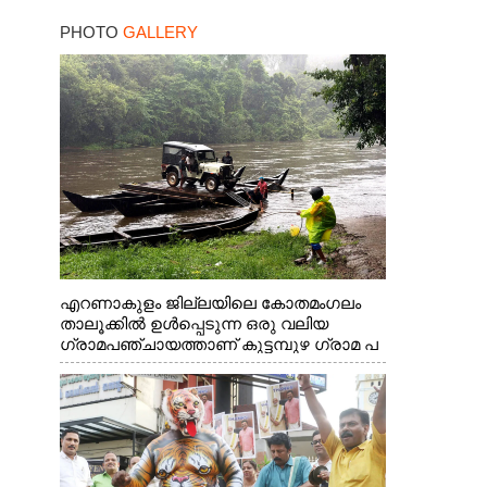
പരാമർശവുമായി സിപിഎം
PHOTO
GALLERY
നേതാവ്‌
എറണാകുളം ജില്ലയിലെ കോതമംഗലം
താലൂക്കിൽ ഉൾപ്പെടുന്ന ഒരു വലിയ
ഗ്രാമപഞ്ചായത്താണ് കുട്ടമ്പുഴ ഗ്രാമ പ
ഞ്ചായത്ത്. ആദിവാസി ഊരുകളായ
വെള്ളാരംകുത്ത്, കത്തിപ്പാറ, ഉറിയംപെട്ടി,
തേക്കല്ല്, വെട്ടിക്കല്ല്, മഞ്ചപ്പാറ എന്നീ
ആറു സ്ഥലങ്ങളിലേക്കുള്ള പ്രധാന
സഞ്ചാര മാർഗമാണ് ഈ കാണുന്ന
കടത്ത് വള്ളം