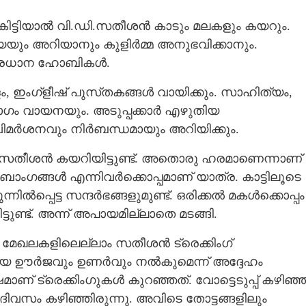
യം കിട്ടിയാൽ വി.ഡി.സതീശൻ കാടും മലകളും കയറും.
ും അറിയാനും കുളിർമ്മ അനുഭവിക്കാനും.
പ്രധാന ഹോബികൾ.
, ഇംഗ്ളീഷ് പുസ്‌തകങ്ങൾ വായിക്കും. സാഹിത്യം,
ാഗം വായനയും. അടുപ്പക്കാർ എഴുതിയ
 വിമർശനവും നിർബന്ധമായും അറിയിക്കും.
 സതീശൻ കയറിയിട്ടുണ്ട്. അതൊരു ഹരമാണെന്നാണ്
ബാംഗങ്ങൾ എന്നിവർക്കൊപ്പമാണ് യാത്ര. കാട്ടിലൂടെ
നിൽപ്പെട്ട സന്ദർഭങ്ങളുമുണ്ട്. ഒരിക്കൽ മകൾക്കൊപ്പം
ിട്ടുണ്ട്. അന്ന് അപായമില്ലാതെ മടങ്ങി.
േഖലകളിലെല്ലാം സതീശൻ ട്രെക്കിംഗ്
ര വലിയ ഊർജവും ഉണർവും നൽകുമെന്ന് അദ്ദേഹം
് ട്രെക്കിംഗുകൾ കുറഞ്ഞത്. വോട്ടെടുപ്പ് കഴിഞ്ഞ
ം ദിവസം കഴിഞ്ഞിരുന്നു. അവിടെ തോട്ടങ്ങളിലും