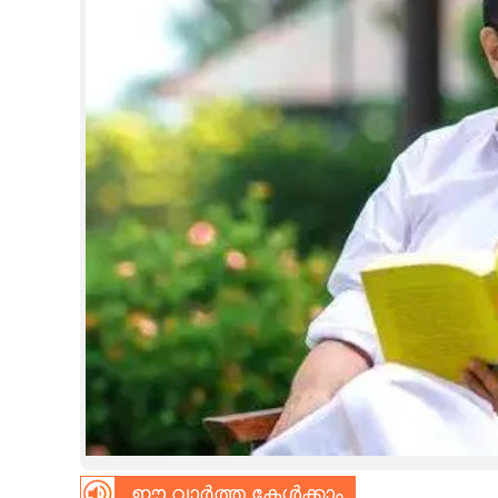
CINEMA
OPINION
PHOTOS
LIFESTYLE
SPIRITUAL
INFO+
ART
ASTRO
ഈ വാർത്ത കേൾക്കാം