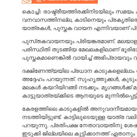
CARTOONS
കൊച്ചി: രാഷ്ട്രീയത്തിരക്കിനിടയിലും സമ
വനവാസത്തിനല്ല, കാടിനെയും പ്രകൃതിയെയ
യാത്രകൾ, പുസ്തക വായന എന്നിവയാണ് 
LITERATURE
പുസ്‌തകവായനയും പ്രിയങ്കരമാണ്. മലയാളം
ZOOM
പരിസ്ഥിതി തുടങ്ങിയ മേഖലകളിലാണ് ഭൂരിഭ
പുസ്തകമാണെങ്കിൽ വായിച്ച് അഭിപ്രായവും
CONTACT US
ദക്ഷിണേന്ത്യയില പ്രധാന കാടുകളെല്ലാം
അദ്ദേഹം പറയുന്നത്. സുഹൃത്തുക്കൾ, കുടും
മലകൾ കയറിയിറങ്ങി നടക്കും. മൃഗങ്ങൾക്ക് മുന്
കാട്ടുയാത്രയ്‌ക്കിടെ ആനയുടെ മുന്നിൽപ്പെട്ട
കേരളത്തിലെ കാടുകളിൽ അനുവദനീയമായ മ
നടത്തിയിട്ടുണ്ട്. കാട്ടിലൂടെയുള്ള യാത്
പറയുന്നു. പ്രതിപക്ഷ നേതാവായതിനു ശേഷമാണ
ഇടുക്കി ജില്ലയിലെ കുട്ടിക്കാനത്ത് ഏതാനു