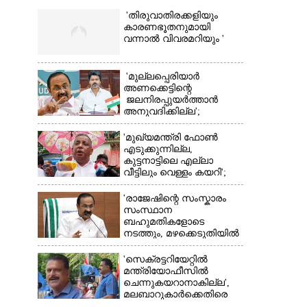
'തിരുവാതിരക്കളിയും
കാരണഭൂതനുമായി
വന്നാൽ വിവരമറിയും '
'മുല്ലപ്പെരിയാർ
അണക്കെട്ടിന്റെ
ജലനിരപ്പുയർത്താൻ
അനുവദിക്കില്ല';
തമിഴ്‌നാട്
×
സർക്കാരിനെതിരെ കേരളം
'മുഖ്യമന്ത്രി ഫോൺ
എടുക്കുന്നില്ല,
കുട്ടനാട്ടിലെ എല്ലാ
വീട്ടിലും വെള്ളം കയറി';
അതൃപ്‌തിയുമായി
ഭരണകക്ഷി എംഎൽഎ
'രാജേഷിന്റെ സംസ്കാരം
സംസ്ഥാന
ബഹുമതികളോടെ
നടത്തും, മഴക്കെടുതിയിൽ
നശിച്ച കടകൾക്കും
ധനസഹായം'
'സെക്രട്ടറിയേറ്റിൽ
മന്ത്രിയോഫീസിൽ
ചെന്നുകയറാനാകില്ല',
മലബാറുകാർക്കെതിരെ
അധിക്ഷേപ