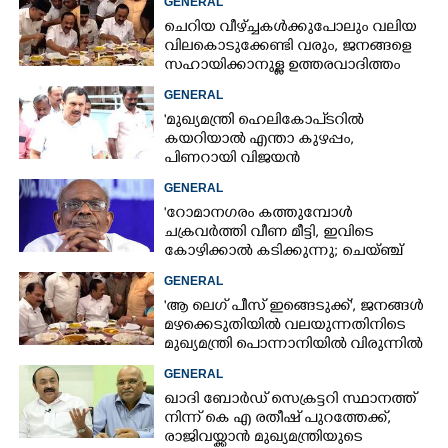
GENERAL
ചെറിയ വീഴ്‌ച്ചകൾക്കുപോലും വലിയ
വിലകൊടുക്കേണ്ടി വരും, ജനങ്ങളെ
സഹായിക്കാനുള്ള ഉത്തരവാദിത്തം
മുഖ്യമന്ത്രി നിറവേറ്റണമെന്ന് സിപിഎം
GENERAL
'മുഖ്യമന്ത്രി ഹെലികോപ്ടറിൽ
കയറിയാൽ എന്താ കുഴപ്പം,
പിണറായി വിജയൻ
ഉപയോഗിച്ചപ്പോൾ ഞങ്ങളാരും
GENERAL
പരാതിപറഞ്ഞിട്ടില്ല'
'റോമാനഗരം കത്തുമ്പോൾ
ചക്രവർത്തി വീണ മീട്ടി, ഇവിടെ
കോഴിക്കാൽ കടിക്കുന്നു; ചെയ്ഞ്ച്
വേണമത്രെ ചെയ്ഞ്ച്'
GENERAL
'ആ ലെഗ് പീസ് ഇങ്ങെടുക്ക്', ജനങ്ങൾ
മഴക്കെടുതിയിൽ വലയുന്നതിനിടെ
മുഖ്യമന്ത്രി പൊന്നാനിയിൽ വിരുന്നിൽ
പങ്കെടുത്തതിൽ കടുത്ത വിമർശനം
GENERAL
ഖാദി ബോർഡ് സെക്രട്ടറി സ്ഥാനത്ത്
നിന്ന് കെ എ രതീഷ് പുറത്തേക്ക്,​
രാജിവയ്ക്കാൻ മുഖ്യമന്ത്രിയുടെ