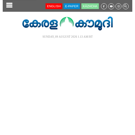
SECTIONS
ENGLISH
E-PAPER
KĀZHCHA
HOME
LATEST
SUNDAY, 09 AUGUST 2026 1.13 AM IST
AUDIO
NOTIFIED NEWS
POLL
KERALA
LOCAL
NEWS 360
CASE DIARY