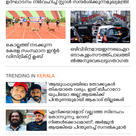
ഉദ്ഘാടനം നിർവഹിച്ച് സ്റ്റാൾ സന്ദർശിക്കുന്ന മുഖ്യമന്ത്രി
വി.ഡി. സതീശൻ. മന്ത്രി അനൂപ് ജേക്കബ് സമീപം
കൊല്ലത്ത് നടക്കുന്ന
ഒഴിവ് ദിനമായ ഇന്നലെ എറ
കേരള സംസ്ഥാന ഇന്റർ
ണാകുളം സൗത്ത് പാലത്തി
ഡിസ്ട്രിക്റ്റ് ക്ലബ്
ൽ അനുഭവപ്പെട്ട ഗതാഗത
അത്‌ലറ്റിക്
ക്കുരുക്ക്
ചാമ്പ്യൻഷിപ്പിൽ അണ്ടർ
20 ആൺകുട്ടികളുടെ 200
TRENDING IN
KERALA
മീറ്റർ ഓട്ടം ഫൈനൽ
'ആയുധപ്പുരയിലെ തോക്കുകൾ
മത്സരത്തിനിടെ സിന്തറ്റിക്
തികയാതെ വരും, ഇത് ബീഹാറോ
ട്രാക്കിന് കുറുകെ ഓടുന്ന
യുപിയോ അല്ല';ആയങ്കിക്ക്
നായകൾ.
പിന്തുണയുമായി ആകാശ് തില്ലങ്കേരി
'എനിക്കയാളോട് വല്ലാത്ത സ്‌നേഹം
തോന്നുന്നു, മനസ്
നിങ്ങൾക്കൊപ്പമാണ്'; അർജുൻ
ആയങ്കിയെ പിന്തുണച്ച് സനൽകുമാർ