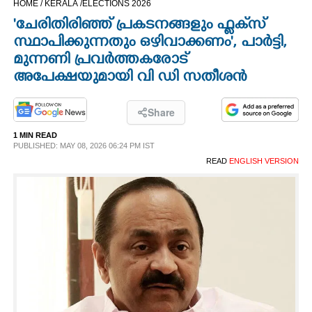
HOME /
KERALA /
ELECTIONS 2026
CINEMA
'ചേരിതിരിഞ്ഞ് പ്രകടനങ്ങളും ഫ്ളക്‌സ്
സ്ഥാപിക്കുന്നതും ഒഴിവാക്കണം', പാർട്ടി,
OPINION
മുന്നണി പ്രവർത്തകരോട്
അപേക്ഷയുമായി വി ഡി സതീശൻ
PHOTOS
Share
LIFESTYLE
1 MIN READ
PUBLISHED: MAY 08, 2026 06:24 PM IST
READ
ENGLISH VERSION
SPIRITUAL
INFO+
ART
ASTRO