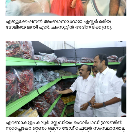
എജ്യുക്കേഷനൽ അംബാസഡറായ എസ്തർ മരിയ
ടോമിയെ മന്ത്രി എൻ.ഷംസുദ്ദീൻ അഭിനന്ദിക്കുന്നു.
എറണാകുളം കലൂർ സ്റ്റേഡിയം ഹെലിപാഡ് ഗ്രൗണ്ടിൽ
സപ്ളൈകോ ഓണം മെഗാ ട്രേഡ് ഫെയർ സംസ്ഥാനതല