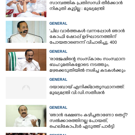
സാമ്പത്തിക പ്രതിസന്ധി തീർക്കാൻ
നികുതി കൂട്ടില്ല : മുഖ്യമന്ത്രി
GENERAL
'ചില വാർത്തകൾ വന്നപ്പോൾ ഞാൻ
കോഫി ഷോപ്പ് ഉദ്ഘാടനത്തിന്
പോയതാണെന്ന് വിചാരിച്ചു, 400
കോടിയുടെ പ്രോജക്ടാണ് അത്'
GENERAL
'രാജേഷിന്റെ സംസ്കാരം സംസ്ഥാന
ബഹുമതികളോടെ നടത്തും,
മഴക്കെടുതിയിൽ നശിച്ച കടകൾക്കും
ധനസഹായം'
GENERAL
ദയാബായ് എനിക്ക് മാതൃസ്ഥാനത്ത്:
മുഖ്യമന്ത്രി വി.ഡി.സതീശൻ
GENERAL
'ഞാൻ ഭക്ഷണം കഴിച്ചതാണോ തെറ്റ്?
സൽക്കാരത്തിനല്ല പോയത്,
ഹെലികോപ്ടർ എടുത്ത് പാർട്ടി
സമ്മേളനത്തിന് പോയില്ല'