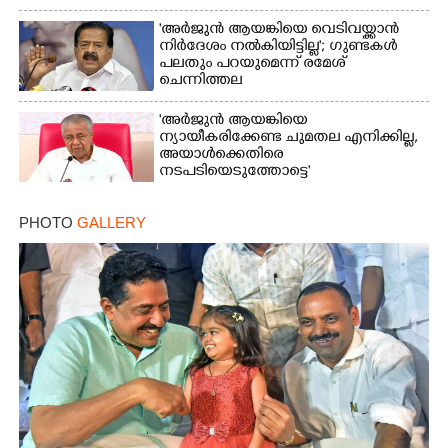
വിമർശനം
'അർജുൻ ആയങ്കിയെ വെടിവയ്ക്കാൻ
നിർദേശം നൽകിയിട്ടില്ല'; ഗുണ്ടകൾ
പലതും പറയുമെന്ന് രമേശ്
ചെന്നിത്തല
'അർജുൻ ആയങ്കിയെ
ന്യായീകരിക്കേണ്ട ചുമതല എനിക്കില്ല,
അയാൾക്കെതിരെ
നടപടിയെടുത്തോട്ടെ'
PHOTO
GALLERY