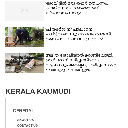
'ഒരുവീട്ടിൽ ഒരു കയർ ഉത്പന്നം,
കയറിനൊരു കൈത്താങ്ങ് '
ഉദ്ഘാടനം നാളെ
'പ്രിയദർശിനി' പാപ്പാനെ
ചവിട്ടിക്കൊന്നു; സംഭവം കോന്നി
ആന പരിപാലന കേന്ദ്രത്തിൽ
അമിത ജോലിയാൽ ഉറങ്ങിപ്പോയി,
ട്രാൻ. ബസ് ഇടിച്ചുമറിഞ്ഞു
ഡ്രൈവറും കണ്ടക്ടറും മരിച്ചു സംഭവം
മൈസൂരു -ബെംഗളൂരു
ദേശീയപാതയിൽ 20 പേർക്ക് പരിക്ക്,
നാലു പേരുടെ നില ഗുരുതരം
KERALA KAUMUDI
GENERAL
ABOUT US
CONTACT US