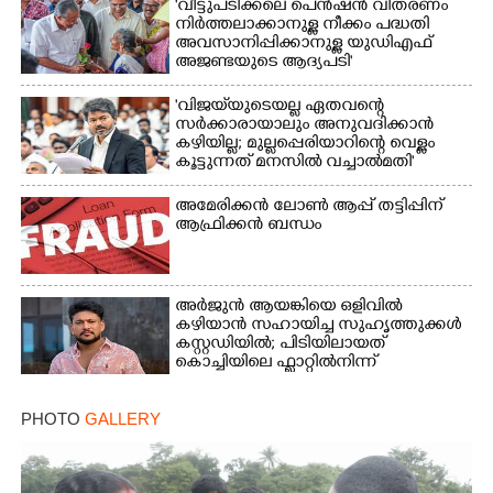
'വീട്ടുപടിക്കലെ പെൻഷൻ വിതരണം
നിർത്തലാക്കാനുള്ള നീക്കം പദ്ധതി
അവസാനിപ്പിക്കാനുള്ള യുഡിഎഫ്
അജണ്ടയുടെ ആദ്യപടി'
'വിജയ്‌യുടെയല്ല ഏതവന്റെ
സർക്കാരായാലും അനുവദിക്കാൻ
കഴിയില്ല; മുല്ലപ്പെരിയാറിന്റെ വെള്ളം
കൂട്ടുന്നത് മനസിൽ വച്ചാൽമതി'
അമേരിക്കൻ ലോൺ ആപ്പ് തട്ടിപ്പിന്
ആഫ്രിക്കൻ ബന്ധം
അർജുൻ ആയങ്കിയെ ഒളിവിൽ
കഴിയാൻ സഹായിച്ച സുഹൃത്തുക്കൾ
കസ്റ്റഡിയിൽ; പിടിയിലായത്
കൊച്ചിയിലെ ഫ്ലാറ്റിൽനിന്ന്
PHOTO
GALLERY