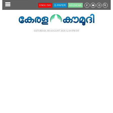
SECTIONS
ENGLISH
E-PAPER
KĀZHCHA
HOME
LATEST
SATURDAY, 08 AUGUST 2026 12.04 PM IST
AUDIO
NOTIFIED NEWS
POLL
KERALA
LOCAL
NEWS 360
CASE DIARY