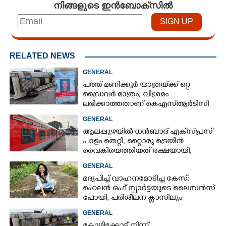
നിങ്ങളുടെ ഇൻബോക്സിൽ
RELATED NEWS
GENERAL
പത്ത് മണിക്കൂർ യാത്രയ്‌ക്ക് ഒറ്റ
ഡ്രൈവർ മാത്രം; വിശ്രമം
ലഭിക്കാത്തതാണ് കെഎസ്‌ആർടിസി
അപകടത്തിന് കാരണമെന്ന്
GENERAL
വിമർശനം
ആലപ്പുഴയിൽ ധൻബാദ് എക്‌സ്പ്രസ്
പാളം തെറ്റി; മറ്റൊരു ട്രെയിൻ
വൈകിയെത്തിയത് രക്ഷയായി,
ഒഴിവായത് വൻ ദുരന്തം
GENERAL
മദ്യപിച്ച് വാഹനമോടിച്ച കേസ്;
ഹെലൻ ഒഫ് സ്പാർട്ടയുടെ ലൈസൻസ്
പോയി, പരിശീലന ക്ലാസിലും
പങ്കെടുക്കണം
GENERAL