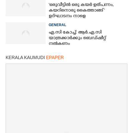
'ഒരുവീട്ടിൽ ഒരു കയർ ഉത്പന്നം,
കയറിനൊരു കൈത്താങ്ങ് '
ഉദ്ഘാടനം നാളെ
GENERAL
എ.സി കോച്ച്: ആർ.എ.സി
യാത്രക്കാർക്കും ബെഡ്ഷീറ്റ്
നൽകണം
KERALA KAUMUDI
EPAPER