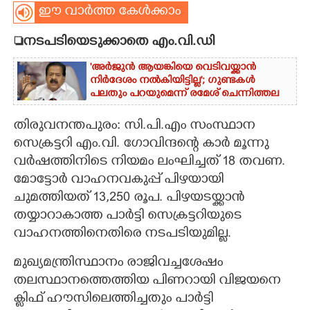
ഈ വാർത്ത കേൾക്കാം
CARTOONS
നടപടിയെടുക്കാതെ എം.വി.ഡി
LITERATURE
'അർജുൻ ആയങ്കിയെ വെടിവയ്ക്കാൻ
നിർദേശം നൽകിയിട്ടില്ല'; ഗുണ്ടകൾ
പലതും പറയുമെന്ന് രമേശ് ചെന്നിത്തല
ZOOM
തിരുവനന്തപുരം: സി.പി.എം സംസ്ഥാന
സെക്രട്ടറി എം.വി. ഗോവിന്ദന്റെ കാർ മൂന്നു
CONTACT US
വർഷത്തിനിടെ നിയമം ലംഘിച്ചത് 18 തവണ.
മോട്ടോർ വാഹനവകുപ്പ് പിഴയായി
ചുമത്തിയത് 13,250 രൂപ. പിഴയടയ്ക്കാൻ
തയ്യാറാകാത്ത പാർട്ടി സെക്രട്ടറിയുടെ
വാഹനത്തിനെതിരെ നടപടിയുമില്ല.
മുഖ്യമന്ത്രിസ്ഥാനം രാജിവച്ചശേഷം
തലസ്ഥാനത്തെത്തിയ പിണറായി വിജയനെ
ക്ലിഫ് ഹൗസിലെത്തിച്ചതും പാർട്ടി