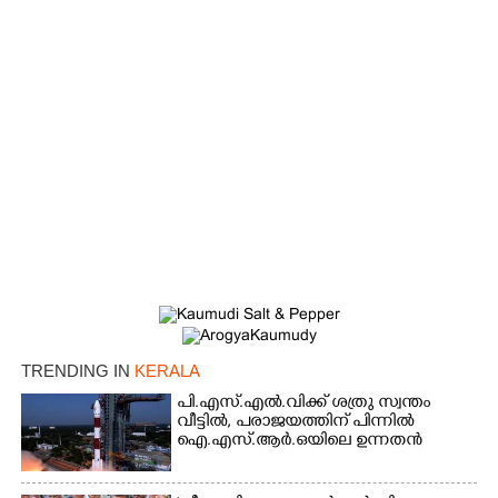
×
Share this link
Copy Link
TRENDING IN
KERALA
പി.എസ്.എൽ.വിക്ക് ശത്രു സ്വന്തം
വീട്ടിൽ,​ പരാജയത്തിന് പിന്നിൽ
ഐ.എസ്.ആർ.ഒയിലെ ഉന്നതൻ