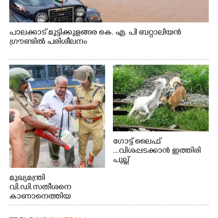
പാലക്കാട് മുട്ടിക്കുളങ്ങര കെ. എ. പി ബറ്റാലിയൻ
ഗ്രൗണ്ടിൽ പരിശീലനം
ഗോട്ട് ലൈഫ്
...വിശപ്പടക്കാൻ ഇത്തിരി
പുല്ല്
തിന്നാനെത്തിയതാണ്
മുഖ്യമന്ത്രി
ആട്. തെരുവ് നായ്ക്കൾ
വി.ഡി.സതീശനെ
കടിച്ച് കീറാൻ വന്നതോടെ
കാണാനെത്തിയ
വയറിന്റെ ആന്തൽ മറന്ന്
മോഹനൻ നായർ
ജീവന് വേണ്ടിയായി ഓട്ടം.
എറണാകുളം