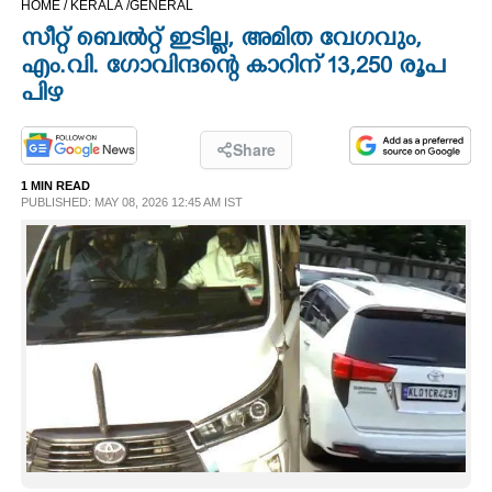
HOME /
KERALA /
GENERAL
CINEMA
സീറ്റ് ബെൽറ്റ് ഇടില്ല, അമിത വേഗവും,
എം.വി. ഗോവിന്ദന്റെ കാറിന് 13,250 രൂപ
OPINION
പിഴ
PHOTOS
Share
1 MIN READ
PUBLISHED: MAY 08, 2026 12:45 AM IST
LIFESTYLE
SPIRITUAL
INFO+
ART
ASTRO