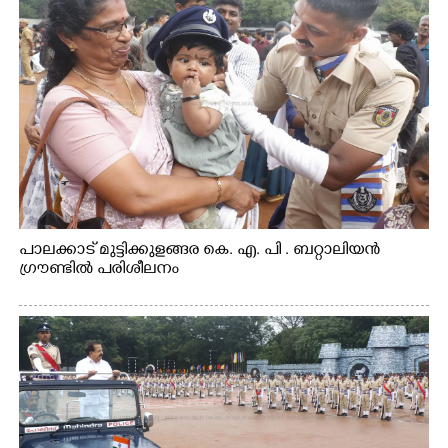
പാലക്കാട് മുട്ടിക്കുളങ്ങര കെ. എ. പി . ബറ്റാലിയൻ
ഗ്രൗണ്ടിൽ പരിശീലനം