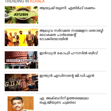
TRENDING IN
KERALA
വാത്തുരുത്തിയിൽ
നിന്നുള്ള കാഴ്ച
ആയുഷ് യൂണി: എതിർപ്പ് ശക്തം
ആലുവ സർവമത സമ്മേളന ശതാബ്ദി
ലോകമത പാർലമെന്റ്
ടോക്കിയോയിൽ
ഇൻഡ്യൻ കോഫി ഹൗസിൽ ഒഴിവ്
ഇന്ത്യൻ എഡിസന്റെ ജി.ഡി.എൻ
എ. അക്ബറിന് ഉത്തരമേഖല
ഐ.ജിയുടെ ചുമതല