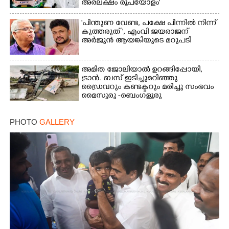
അരലക്ഷം രൂപയോളം'
"പിന്തുണ വേണ്ട,​ പക്ഷേ പിന്നിൽ നിന്ന്
കുത്തരുത് ", എംവി ജയരാജന്
അർജുൻ ആയങ്കിയുടെ മറുപടി
അമിത ജോലിയാൽ ഉറങ്ങിപ്പോയി,
ട്രാൻ. ബസ് ഇടിച്ചുമറിഞ്ഞു
ഡ്രൈവറും കണ്ടക്ടറും മരിച്ചു സംഭവം
മൈസൂരു -ബെംഗളൂരു
ദേശീയപാതയിൽ 20 പേർക്ക് പരിക്ക്,
നാലു പേരുടെ നില ഗുരുതരം
PHOTO
GALLERY