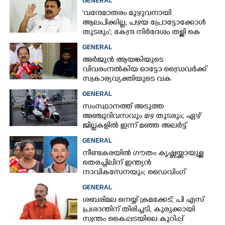
GENERAL
'വന്ദേമാതരം മുഴുവനായി
ആലപിക്കില്ല, പഴയ പ്രോട്ടോക്കോൾ
തുടരും'; കേന്ദ്ര നിർദേശം തള്ളി കെ
മുരളീധരൻ
GENERAL
അർജുൻ ആയങ്കിയുടെ
വിവരംനൽകിയ ഓട്ടോ ഡ്രൈവർക്ക്
സ്വകാര്യവ്യക്തിയുടെ വക
പാരിതോഷികം: മന്ത്രി രമേശ്
GENERAL
ചെന്നിത്തല
സംസ്ഥാനത്ത് അടുത്ത
അ‌ഞ്ചുദിവസവും മഴ തുടരും; ഏഴ്
ജില്ലകളിൽ ഇന്ന് മഞ്ഞ അലർട്ട്
GENERAL
നീണ്ടകരയിൽ ഗൗതം കൃഷ്ണയ്ക്കായുള്ള
തെരച്ചിലിന് ഇന്ത്യൻ
നാവികസേനയും; ഡൈവിംഗ്
ആരംഭിച്ചു
GENERAL
ശബരിമല നെയ്യ് ക്രമക്കേട്; പി എസ്
പ്രശാന്തിന് തിരിച്ചടി, കുരുക്കായി
സ്വന്തം കൈപ്പടയിലെ കുറിപ്പ്