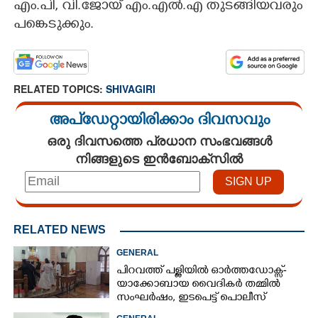
എം.പി, വി.ജോയ് എം.എൽ.എ തുടങ്ങിയവരും
പങ്കെടുക്കും.
RELATED TOPICS:
SHIVAGIRI
അപ്ഡേറ്റായിരിക്കാം ദിവസവും
ഒരു ദിവസത്തെ പ്രധാന സംഭവങ്ങൾ
നിങ്ങളുടെ ഇൻബോക്സിൽ
RELATED NEWS
GENERAL
പിറവത്ത് പള്ളിയിൽ ഓർത്തഡോക്സ്-
യാക്കോബായ വൈദികർ തമ്മിൽ
സംഘർഷം, ഇടപെട്ട് പൊലീസ്