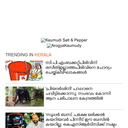
TRENDING IN
KERALA
സി.പി.എം ബക്കറ്റ് പിരിവിന്:
×
രസീത് ഇല്ലാത്ത പിരിവിനെ ചോദ്യം
Share this link
ചെയ്ത് കീഴ്ഘടകങ്ങൾ
'പ്രിയദർശിനി' പാപ്പാനെ
ചവിട്ടിക്കൊന്നു; സംഭവം കോന്നി
ആന പരിപാലന കേന്ദ്രത്തിൽ
Copy Link
'സൂപ്പർ ബസ്, പക്ഷേ ഒരിക്കൽ
കയറിയവർ പിന്നീട് ഈ ബസിൽ
കയറില്ല; കെഎസ്ആർടിസിക്ക് നഷ്ടം