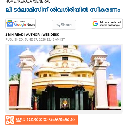
HOME /
KERALA /
GENERAL
CINEMA
ലീ ടർലാമിസിന് ശിവഗിരിയിൽ സ്വീകരണം
OPINION
Share
1 MIN READ
| AUTHOR :
WEB DESK
PHOTOS
PUBLISHED: JUNE 27, 2026 12:43 AM IST
LIFESTYLE
SPIRITUAL
INFO+
ART
ഈ വാർത്ത കേൾക്കാം
ASTRO