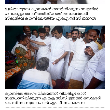
ദുരിതാശ്വാസ ക്യാമ്പുകൾ സന്ദർശിക്കുന്ന വേളയിൽ
ചമ്പക്കുളം സെന്റ് മേരീസ് ഹയർ സെക്കൻഡറി
സ്കൂളിലെ ക്യാമ്പിലെത്തിയ എ.ഐ.സി.സി ജനറൽ
സെക്രട്ടറി കെ.സി വേണുഗോപാൽ എം.പി കുരുന്നിനെ
എടുത്ത് ലാളിച്ചപ്പോൾ. സഹകരണ-എക്സൈസ്
വകുപ്പ് മന്ത്രി എം. ലിജു, കൃഷിവകുപ്പ് മന്ത്രി ടി. സിദ്ദിഖ്,
റെജി ചെറിയാൻ എം. എൽ. എ എന്നിവർ സമീപം
ക്യാമ്പിലെ അംഗം വിഷമങ്ങൾ വിവരിച്ചപ്പോൾ
സമാധാനിപ്പിക്കുന്ന എ.ഐ.സി.സി ജനറൽ സെക്രട്ടറി
കെ.സി വേണുഗോപാൽ എം.പി. സഹകരണ-
എക്സൈസ് വകുപ്പ് മന്ത്രി എം. ലിജു, എന്നിവർ