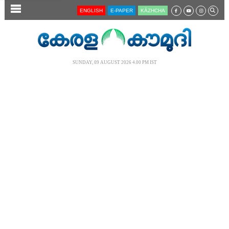
SECTIONS
ENGLISH
E-PAPER
KĀZHCHA
HOME
LATEST
SUNDAY, 09 AUGUST 2026 4.00 PM IST
AUDIO
NOTIFIED NEWS
POLL
KERALA
LOCAL
NEWS 360
CASE DIARY