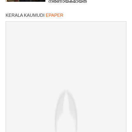
നിർണായകമായത്
ഓട്ടോഡ്രൈവർക്ക് തോന്നിയ
സംശയം
KERALA KAUMUDI
EPAPER