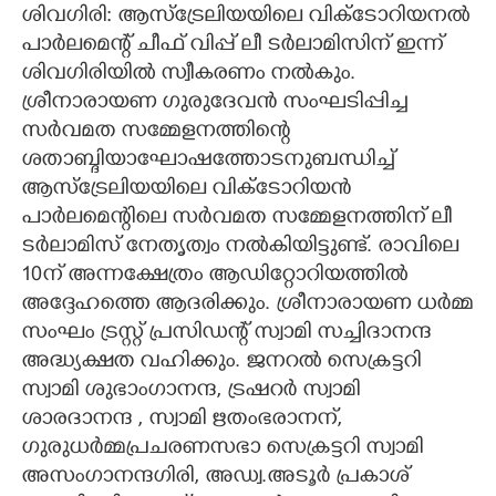
ശിവഗിരി: ആസ്ട്രേലിയയിലെ വിക്ടോറിയനൽ
CARTOONS
പാർലമെന്റ് ചീഫ് വിപ്പ് ലീ ടർലാമിസിന് ഇന്ന്
ശിവഗിരിയിൽ സ്വീകരണം നൽകും.
ശ്രീനാരായണ ഗുരുദേവൻ സംഘടിപ്പിച്ച
LITERATURE
സർവമത സമ്മേളനത്തിന്റെ
ശതാബ്ദിയാഘോഷത്തോടനുബന്ധിച്ച്
ZOOM
ആസ്ട്രേലിയയിലെ വിക്ടോറിയൻ
പാർലമെന്റിലെ സർവമത സമ്മേളനത്തിന് ലീ
CONTACT US
ടർലാമിസ് നേതൃത്വം നൽകിയിട്ടുണ്ട്. രാവിലെ
10ന് അന്നക്ഷേത്രം ആഡിറ്റോറിയത്തിൽ
അദ്ദേഹത്തെ ആദരിക്കും. ശ്രീനാരായണ ധർമ്മ
സംഘം ട്രസ്റ്റ് പ്രസിഡന്റ് സ്വാമി സച്ചിദാനന്ദ
അദ്ധ്യക്ഷത വഹിക്കും. ജനറൽ‍ സെക്രട്ടറി
സ്വാമി ശുഭാംഗാനന്ദ, ട്രഷറർ സ്വാമി
ശാരദാനന്ദ , സ്വാമി ഋതംഭരാനന്,
ഗുരുധർമ്മപ്രചരണസഭാ സെക്രട്ടറി സ്വാമി
അസംഗാനന്ദഗിരി, അഡ്വ.അടൂർ പ്രകാശ്