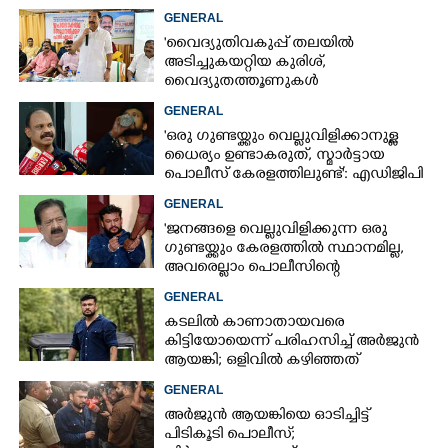
GENERAL
'വൈദ്യുതിവകുപ്പ് തലയിൽ
അടിച്ചുകയറ്റിയ കുരിശ്‌,
വൈദ്യുതത്തൂണുകൾ
പൊട്ടിവീണാൽപോലും മന്ത്രിയെ
GENERAL
വിളിക്കുന്ന കാലമാണിത്'
'ഒരു ഗുണ്ടയ്ക്കും വെല്ലുവിളിക്കാനുള്ള
ധൈര്യം ഉണ്ടാകരുത്, സ്മാർട്ടായ
പൊലീസ് കേരളത്തിലുണ്ട്': എഡിജിപി
പി വിജയൻ
GENERAL
'ജനങ്ങളെ വെല്ലുവിളിക്കുന്ന ഒരു
ഗുണ്ടയ്ക്കും കേരളത്തിൽ സ്ഥാനമില്ല,​
അവരെല്ലാം പൊലീസിന്റെ
നിരീക്ഷണത്തിലാണ്'
GENERAL
കടലിൽ കാണാതായവരെ
കിട്ടിയോയെന്ന് പരിഹസിച്ച് അർജുൻ
ആയങ്കി; ഒളിവിൽ കഴിഞ്ഞത്
പയ്യന്നൂരിലെ ലോഡ്‌ജിൽ
GENERAL
അർജുൻ ആയങ്കിയെ ഓടിച്ചിട്ട്
പിടികൂടി പൊലീസ്;