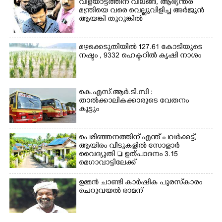
വിളയാട്ടത്തിന് വിലങ്ങ്, ആഭ്യന്തര
മന്ത്രിയെ വരെ വെല്ലുവിളിച്ച അർജുൻ
ആയങ്കി തുറുങ്കിൽ
മഴക്കെടുതിയിൽ 127.61 കോടിയുടെ
നഷ്ടം , 9332 ഹെക്ടറിൽ കൃഷി നാശം
കെ.എസ്.ആർ.ടി.സി :
താൽക്കാലികക്കാരുടെ വേതനം
കൂട്ടും
പെരിഞ്ഞനത്തിന് എന്ത് പവർക്കട്ട്,​
ആയിരം വീടുകളിൽ സോളാർ
വൈദ്യുതി  ഉത്പാദനം 3.15
മെഗാവാട്ടിലേക്ക്
ഉമ്മൻ ചാണ്ടി കാർഷിക പുരസ്‌കാരം
ചെറുവയൽ രാമന്