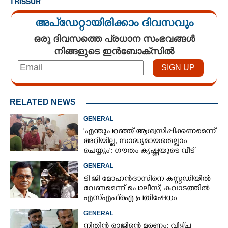
TRISSUR
അപ്ഡേറ്റായിരിക്കാം ദിവസവും
ഒരു ദിവസത്തെ പ്രധാന സംഭവങ്ങൾ
നിങ്ങളുടെ ഇൻബോക്സിൽ
RELATED NEWS
GENERAL
'എന്തുപറഞ്ഞ് ആശ്വസിപ്പിക്കണമെന്ന്
അറിയില്ല, സാദ്ധ്യമായതെല്ലാം
ചെയ്യും': ഗൗതം കൃഷ്ണയുടെ വീട്
സന്ദർശിച്ച് മുഖ്യമന്ത്രി
GENERAL
ടി ജി മോഹൻദാസിനെ കസ്റ്റഡിയിൽ
വേണമെന്ന് പൊലീസ്; കവാടത്തിൽ
എസ്എഫ്ഐ പ്രതിഷേധം
GENERAL
നിതിൻ രാജിന്റെ മരണം; വീഴ്‌ച