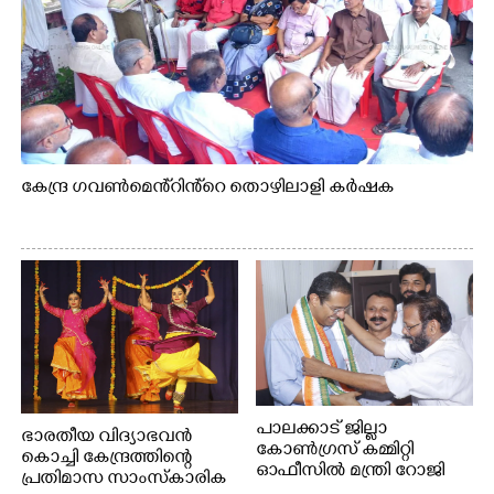
കേന്ദ്ര ഗവൺമെൻ്റിൻ്റെ തൊഴിലാളി കർഷക
പാലക്കാട് ജില്ലാ
ഭാരതീയ വിദ്യാഭവൻ
കോൺഗ്രസ് കമ്മിറ്റി
കൊച്ചി കേന്ദ്രത്തിന്റെ
ഓഫീസിൽ മന്ത്രി റോജി
പ്രതിമാസ സാംസ്കാരിക
എം ജോണിന്