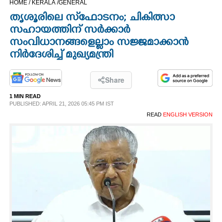
HOME /
KERALA /
GENERAL
CINEMA
തൃശൂരിലെ സ്‌ഫോടനം; ചികിത്സാ
സഹായത്തിന് സർക്കാർ
OPINION
സംവിധാനങ്ങളെല്ലാം സജ്ജമാക്കാൻ
നിർദേശിച്ച് മുഖ്യമന്ത്രി
PHOTOS
Share
LIFESTYLE
1 MIN READ
PUBLISHED: APRIL 21, 2026 05:45 PM IST
READ
ENGLISH VERSION
SPIRITUAL
INFO+
ART
ASTRO