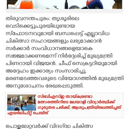
CARTOONS
തിരുവനന്തപുരം: തൃശൂരിലെ
വെടിക്കെട്ടുപുരയിലുണ്ടായ
LITERATURE
സ്ഫോടനവുമായി ബന്ധപ്പെട്ട് എല്ലാവിധ
ചികിത്സാ സഹായങ്ങളും ലഭ്യമാക്കാൻ
ZOOM
സർക്കാർ സംവിധാനങ്ങളെയാകെ
സജ്ജമാക്കണമെന്ന് നിർദ്ദേശിച്ച് മുഖ്യമന്ത്രി
CONTACT US
പിണറായി വിജയൻ. ചീഫ് സെക്രട്ടറിയുമായി
അദ്ദേഹം ഇക്കാര്യം സംസാരിച്ചു.
മരണമടഞ്ഞവരുടെ വിയോഗത്തിൽ മുഖ്യമന്ത്രി
അനുശോചനം രേഖപ്പെടുത്തി.
സിബിഎസ്‌ഇ തായ്‌ക്വണ്ടോ
മത്സരത്തിനിടെ മലയാളി വിദ്യാർത്ഥിക്ക്
ഗുരുതര പരിക്ക്; ആശുപത്രിയിലെത്തിച്ചത്
എയ‌ർലിഫ്‌റ്റ് ചെയ്‌ത്
പൊള്ളലേറ്റവർക്ക് വിദഗ്‌ദ്ധ ചികിത്സ