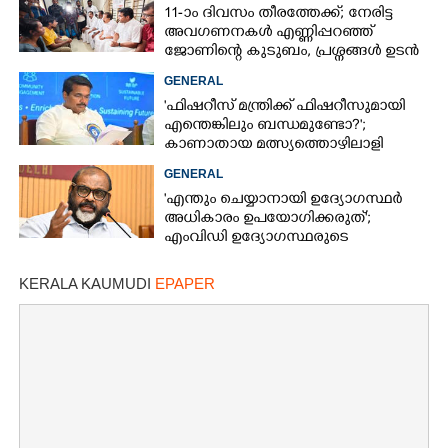
11-ാം ദിവസം തീരത്തേക്ക്; നേരിട്ട
അവഗണനകൾ എണ്ണിപ്പറഞ്ഞ്
ജോണിന്റെ കുടുബം,​ പ്രശ്നങ്ങൾ ഉടൻ
പരിഹരിക്കുമെന്ന് മന്ത്രിമാർ
GENERAL
'ഫിഷറീസ് മന്ത്രിക്ക് ഫിഷറീസുമായി
എന്തെങ്കിലും ബന്ധമുണ്ടോ?';
കാണാതായ മത്സ്യത്തൊഴിലാളി
ജോണിന്റെ മകൾ
GENERAL
'എന്തും ചെയ്യാനായി ഉദ്യോഗസ്ഥർ
അധികാരം ഉപയോഗിക്കരുത്';
എംവിഡി ഉദ്യോഗസ്ഥരുടെ
സസ്‌പെൻഷൻ ശിക്ഷയല്ലെന്ന് മന്ത്രി
KERALA KAUMUDI
EPAPER