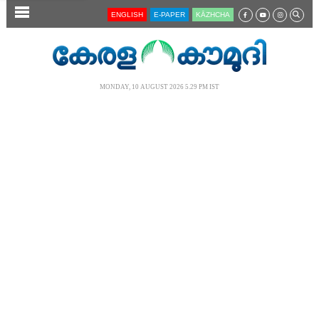
SECTIONS
ENGLISH
E-PAPER
KĀZHCHA
HOME
LATEST
MONDAY, 10 AUGUST 2026 5.29 PM IST
AUDIO
NOTIFIED NEWS
POLL
KERALA
LOCAL
NEWS 360
CASE DIARY