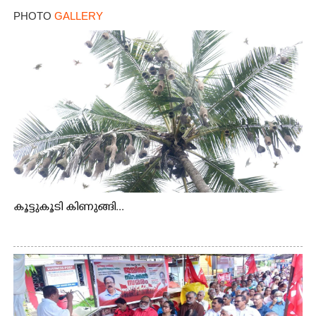
PHOTO
GALLERY
കൂട്ടുകൂടി കിണുങ്ങി...