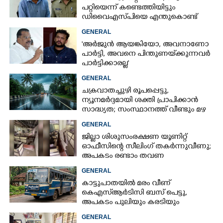
പറ്റിയെന്ന് കണ്ടെത്തിയിട്ടും
ഡിവൈഎസ്‌പിയെ എന്തുകൊണ്ട്
സസ്‌പെൻഡ് ചെയ്തില്ലെന്ന്
GENERAL
ഹൈക്കോടതി
'അർജുൻ ആയങ്കിയോ, അവനാണോ
പാർട്ടി, അവനെ പിന്തുണയ്‌ക്കുന്നവർ
പാർട്ടിക്കാരല്ല'
GENERAL
ചക്രവാതച്ചുഴി രൂപപ്പെട്ടു,
ന്യൂനമർദ്ദമായി ശക്തി പ്രാപിക്കാൻ
സാദ്ധ്യത; സംസ്ഥാനത്ത് വീണ്ടും മഴ
വരുന്നു
GENERAL
ജില്ലാ ശിശുസംരക്ഷണ യൂണിറ്റ്
ഓഫീസിന്റെ സീലിംഗ് തകർന്നുവീണു;
അപകടം രണ്ടാം തവണ
GENERAL
കാട്ടുപാതയിൽ മരം വീണ്
കെഎസ്‌ആർടിസി ബസ് പെട്ടു,
അപകടം പുലിയും കരടിയും
ഇറങ്ങുന്നിടത്ത്, പിന്നെ നടന്നത്
GENERAL