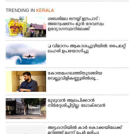
പരിപാടിയുടെ ഭാഗമായി
ടി.ഡി റോഡിലെ ഭാരതീയ
TRENDING IN
KERALA
വിദ്യാഭവൻ സർദാർ
പട്ടേൽ സഭാഗൃഹത്തിൽ
ശബരിമല നെയ്യ് ഇടപാട് :
എം. അക്ഷതയുടെ
അന്വേഷണം മുൻ ദേവസ്വം
ഉദ്യോഗസ്ഥനിലേക്ക്
നേതൃത്വത്തിൽ
അവതരിപ്പിച്ച ലയ നമൻ
കഥക് നൃത്തത്തിൽ നിന്ന്
 വിമാനം ആകാശച്ചുഴിയിൽ: പൈലറ്റ്
ലഹരി ഉപയോഗിച്ചു
കോതമംഗലത്ത് തുടങ്ങിയ
വെല്ലുവിളി കണ്ണൂരിൽ ശൂ...
മുഴുവൻ ആലപിക്കാൻ
നിർദ്ദേശിച്ചിട്ടില്ല: ലോക്ഭവൻ
അട്ടപ്പാടിയിൽ കാർ കൊക്കയിലേക്ക്
മറിഞ്ഞ് മൂന്ന് പേർ മരിച്ചു