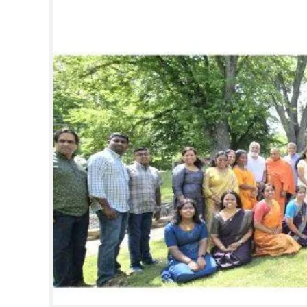
CINEMA
OPINION
PHOTOS
LIFESTYLE
SPIRITUAL
INFO+
ART
ASTRO