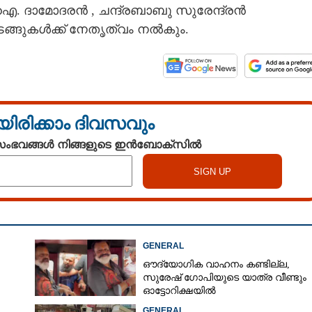
ഐ. ദാമോദരൻ , ചന്ദ്രബാബു സുരേന്ദ്രൻ
ങ്ങുകൾക്ക് നേതൃത്വം നൽകും.
യിരിക്കാം ദിവസവും
 സംഭവങ്ങൾ നിങ്ങളുടെ ഇൻബോക്സിൽ
GENERAL
ഔദ്യോഗിക വാഹനം കണ്ടില്ല,
സുരേഷ് ഗോപിയുടെ യാത്ര വീണ്ടും
ഓട്ടോറിക്ഷയിൽ
ം
GENERAL