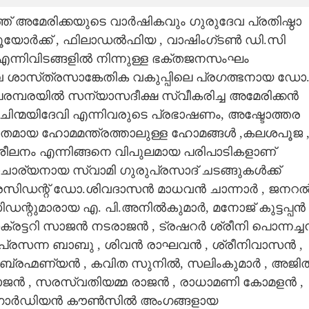
് അമേരിക്കയുടെ വാർഷികവും ഗുരുദേവ പ്രതിഷ്ഠാ
യൂയോർക്ക് , ഫിലാഡൽഫിയ , വാഷിംഗ്ടൺ ഡി.സി
നിവിടങ്ങളിൽ നിന്നുള്ള ഭക്തജനസംഘം
ശാസ്‌ത്രസാങ്കേതിക വകുപ്പിലെ പ്രഗത്ഭനായ ഡോ
 പരമ്പരയിൽ സന്യാസദീക്ഷ സ്വീകരിച്ച അമേരിക്കൻ
ി ചിന്മയിദേവി എന്നിവരുടെ പ്രഭാഷണം, അഷ്ടോത്തര
ചിതമായ ഹോമമന്ത്രത്താലുള്ള ഹോമങ്ങൾ ,കലശപൂജ 
ീലനം എന്നിങ്ങനെ വിപുലമായ പരിപാടികളാണ്
ീയാചാര്യനായ സ്വാമി ഗുരുപ്രസാദ് ചടങ്ങുകൾക്ക്
 പ്രസിഡന്റ് ഡോ.ശിവദാസൻ മാധവൻ ചാന്നാർ , ജനറ
സിഡന്റുമാരായ എ. പി.അനിൽകുമാർ, മനോജ് കുട്ടപ്പൻ
ക്രട്ടറി സാജൻ നടരാജൻ , ട്രഷറർ ശ്രീനി പൊന്നച്
ായ പ്രസന്ന ബാബു , ശിവൻ രാഘവൻ , ശ്രീനിവാസൻ ,
ബ്രഹ്മണ്യൻ , കവിത സുനിൽ, സലിംകുമാർ , അജി
രാജൻ , സരസ്വതിയമ്മ രാജൻ , രാധാമണി കോമളൻ ,
ൻ , ഗാർഡിയൻ കൗൺസിൽ അംഗങ്ങളായ