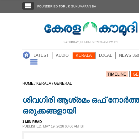
SECTIONS
FOUNDER EDITOR : K SUKUMARAN BA
HOME
LATEST
AUDIO
SATURDAY, 08 AUGUST 2026 4.50 PM IST
NOTIFIED NEWS
LATEST
AUDIO
KERALA
LOCAL
NEWS 360
POLL
KERALA
TIMELINE
GE
HOME /
KERALA /
GENERAL
LOCAL
ശിവഗിരി ആശ്രമം ഒഫ് നോർത്ത
NEWS 360
ഒരുക്കങ്ങളായി
1 MIN READ
CASE DIARY
PUBLISHED: MAY 19, 2026 03:00 AM IST