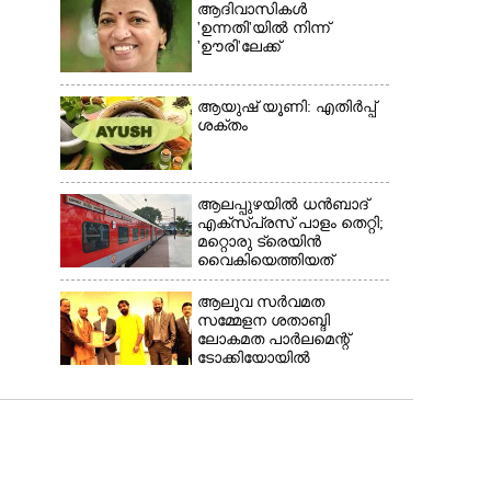
ആദിവാസികൾ
'ഉന്നതി'യിൽ നിന്ന്
'ഊരി'ലേക്ക്
ആയുഷ് യൂണി: എതിർപ്പ്
ശക്തം
ആലപ്പുഴയിൽ ധൻബാദ്
എക്‌സ്പ്രസ് പാളം തെറ്റി;
മറ്റൊരു ട്രെയിൻ
വൈകിയെത്തിയത്
രക്ഷയായി, ഒഴിവായത് വൻ
ദുരന്തം
ആലുവ സർവമത
സമ്മേളന ശതാബ്ദി
ലോകമത പാർലമെന്റ്
ടോക്കിയോയിൽ