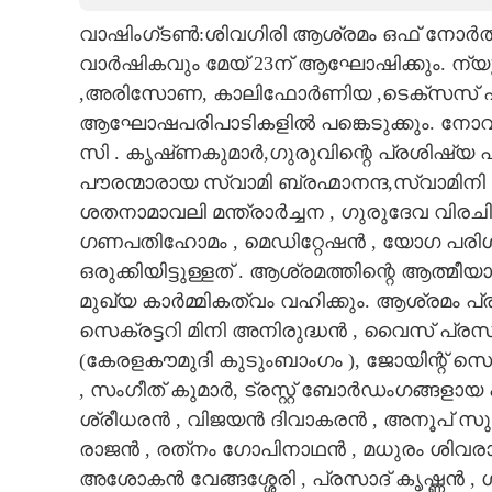
വാഷിംഗ്ടൺ:ശിവഗിരി ആശ്രമം ഒഫ് നോർത്ത
CARTOONS
വാർഷികവും മേയ് 23ന് ആഘോഷിക്കും. ന്
,അരിസോണ, കാലിഫോർണിയ ,ടെക്സസ് എന്
LITERATURE
ആഘോഷപരിപാടികളിൽ പങ്കെടുക്കും. നോവ 
സി . കൃഷ്‌ണകുമാർ,ഗുരുവിന്റെ പ്രശിഷ്യ
ZOOM
പൗരന്മാരായ സ്വാമി ബ്രഹ്മാനന്ദ,സ്വാമിന
ശതനാമാവലി മന്ത്രാർച്ചന , ഗുരുദേവ വിര
CONTACT US
ഗണപതിഹോമം , മെഡിറ്റേഷൻ , യോഗ പരിശ
ഒരുക്കിയിട്ടുള്ളത് . ആശ്രമത്തിന്റെ ആത്മ
മുഖ്യ കാർമ്മികത്വം വഹിക്കും. ആശ്രമം
സെക്രട്ടറി മിനി അനി​രുദ്ധൻ , വൈസ് പ്ര
(കേരളകൗമുദി കുടുംബാംഗം ), ജോയിന്റ് സെ
, സംഗീത് കുമാർ, ട്രസ്റ്റ് ബോർഡംഗങ്ങള
ശ്രീധരൻ , വിജയൻ ദിവാകരൻ , അനൂപ് സു
രാജൻ , രത്‌നം ഗോപിനാഥൻ , മധുരം ശിവ
അശോകൻ വേങ്ങശ്ശേരി , പ്രസാദ് കൃഷ്ണ