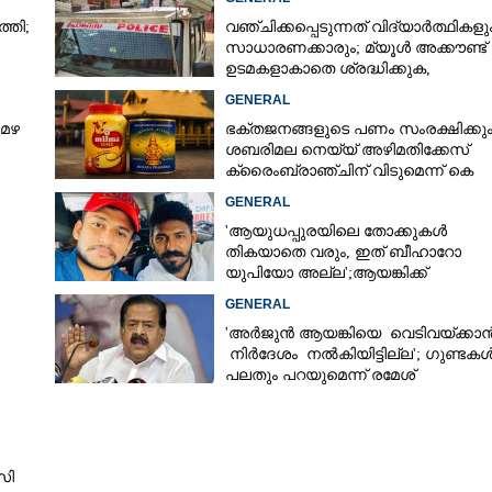
്തി;
വഞ്ചിക്കപ്പെടുന്നത് വിദ്യാർത്ഥികളു
സാധാരണക്കാരും; മ്യൂൾ അക്കൗണ്ട്
ഉടമകളാകാതെ ശ്രദ്ധിക്കുക,
നിർദ്ദേശങ്ങളുമായി പൊലീസ്
GENERAL
 മഴ
ഭക്തജനങ്ങളുടെ പണം സംരക്ഷിക്കും
ശബരിമല നെയ്യ് അഴിമതിക്കേസ്
ക്രൈംബ്രാഞ്ചിന് വിടുമെന്ന് കെ
മുരളീധരൻ
GENERAL
'ആയുധപ്പുരയിലെ തോക്കുകൾ
തികയാതെ വരും, ഇത് ബീഹാറോ
യുപിയോ അല്ല';ആയങ്കിക്ക്
പിന്തുണയുമായി ആകാശ് തില്ലങ്കേര
GENERAL
Share this link
'അർജുൻ ആയങ്കിയെ വെടിവയ്ക്കാ
നിർദേശം നൽകിയിട്ടില്ല'; ഗുണ്ടക
പലതും പറയുമെന്ന് രമേശ്
ചെന്നിത്തല
Copy Link
മം ഒഫ് നോർത്ത്
സി
പ്രതിഷ്‌ഠാവാർഷിക