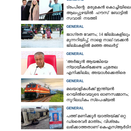
നൽകി മന്ത്രി
ട്രംപിന്റെ മരുമകൻ കൊച്ചിയിലെത
ആലപ്പുഴയിൽ ഹൗസ് ബോട്ടിൽ
സവാരി നടത്തി
GENERAL
ജാഗ്രത വേണം; 14 ജില്ലകളിലും
മുന്നറിയിപ്പ്, നാളെ നാല് വടക്കൻ
ജില്ലകളിൽ മഞ്ഞ അലർട്ട്
GENERAL
'അർജുൻ ആയങ്കിയെ
ന്യായീകരിക്കേണ്ട ചുമതല
എനിക്കില്ല, അയാൾക്കെതിരെ
നടപടിയെടുത്തോട്ടെ'
GENERAL
മലയാളികൾക്ക് ഇന്ത്യൻ
റെയിൽവെയുടെ ഓണസമ്മാനം;
നൂറിലധികം സ്‌പെഷ്യൽ
ട്രെയിനുകൾ കേരളത്തിലേക്ക്
GENERAL
പത്ത് മണിക്കൂർ യാത്രയ്‌ക്ക് ഒറ്റ
ഡ്രൈവർ മാത്രം; വിശ്രമം
ശിവഗിരി ആശ്ര
ലഭിക്കാത്തതാണ് കെഎസ്‌ആർടി
അമേരിക്കയിൽ 