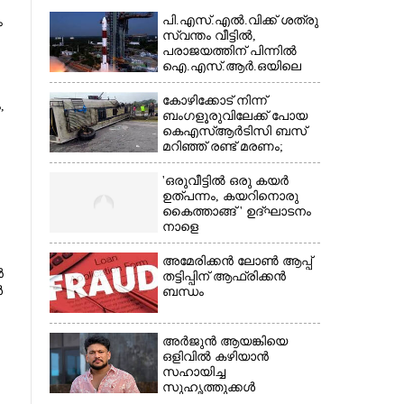
പി.എസ്.എൽ.വിക്ക് ശത്രു
ം
സ്വന്തം വീട്ടിൽ,​
പരാജയത്തിന് പിന്നിൽ
ഐ.എസ്.ആർ.ഒയിലെ
ഉന്നതൻ
കോഴിക്കോട് നിന്ന്
,
ബംഗളൂരുവിലേക്ക് പോയ
കെഎസ്‌ആർടിസി ബസ്
മറിഞ്ഞ് രണ്ട് മരണം;
നിരവധിപേർ
ഗുരുതരാവസ്ഥയിൽ
'ഒരുവീട്ടിൽ ഒരു കയർ
ഉത്പന്നം, കയറിനൊരു
×
കൈത്താങ്ങ് ' ഉദ്ഘാടനം
നാളെ
ി
അമേരിക്കൻ ലോൺ ആപ്പ്
ൻ
തട്ടിപ്പിന് ആഫ്രിക്കൻ
ൾ
ബന്ധം
അർജുൻ ആയങ്കിയെ
ഒളിവിൽ കഴിയാൻ
സഹായിച്ച
സുഹൃത്തുക്കൾ
കസ്റ്റഡിയിൽ;