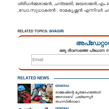
ശ്രീധർമ്മരാജൻ, ചന്ദ്രമതി, ജയരാജൻ,എം.
,ഡോ.സുധാകരൻ , രാമകൃഷ്ണൻ എന്നിവർ ചട
RELATED TOPICS:
SIVAGIRI
അപ്ഡേറ്റാ
ഒരു ദിവസത്തെ പ്രധാന
RELATED NEWS
GENERAL
രാജേഷിന്റെ മൃതദേഹത്തോട്
അനാദരവ് : പയ്യന്നൂർ
തഹസിൽദാറെ
സസ്പെൻഡുചെയ്യും, നിർദ്ദേശ
GENERAL