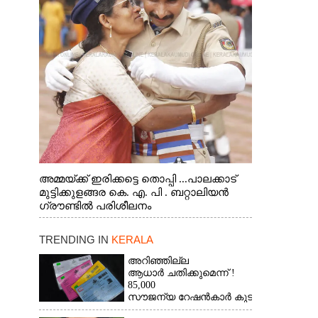
അമ്മയ്ക്ക് ഇരിക്കട്ടെ തൊപ്പി ...പാലക്കാട്
മുട്ടിക്കുളങ്ങര കെ. എ. പി . ബറ്റാലിയൻ
ഗ്രൗണ്ടിൽ പരിശീലനം
TRENDING IN
KERALA
അറിഞ്ഞില്ല
ആധാർ ചതിക്കുമെന്ന് !
85,000
സൗജന്യ റേഷൻകാർ കുടുങ്ങി